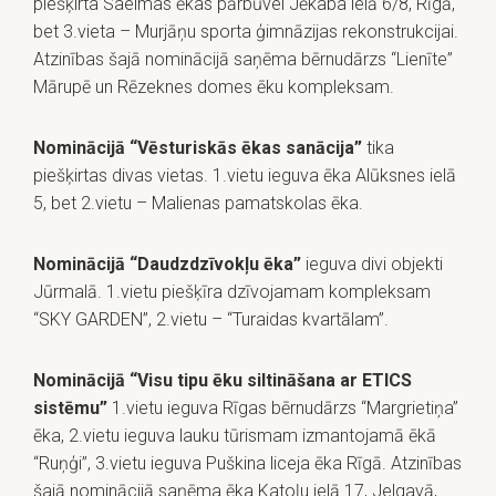
piešķirta Saeimas ēkas pārbūvei Jēkaba ielā 6/8, Rīgā,
bet 3.vieta – Murjāņu sporta ģimnāzijas rekonstrukcijai.
Atzinības šajā nominācijā saņēma bērnudārzs “Lienīte”
Mārupē un Rēzeknes domes ēku kompleksam.
Nominācijā “Vēsturiskās ēkas sanācija”
tika
piešķirtas divas vietas. 1.vietu ieguva ēka Alūksnes ielā
5, bet 2.vietu – Malienas pamatskolas ēka.
Nominācijā “Daudzdzīvokļu ēka”
ieguva divi objekti
Jūrmalā. 1.vietu piešķīra dzīvojamam kompleksam
“SKY GARDEN”, 2.vietu – “Turaidas kvartālam”.
Nominācijā “Visu tipu ēku siltināšana ar ETICS
sistēmu”
1.vietu ieguva Rīgas bērnudārzs “Margrietiņa”
ēka, 2.vietu ieguva lauku tūrismam izmantojamā ēkā
“Ruņģi”, 3.vietu ieguva Puškina liceja ēka Rīgā. Atzinības
šajā nominācijā saņēma ēka Katoļu ielā 17, Jelgavā,