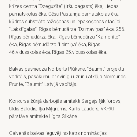
krīzes centra “Dzeguzīte” (Iršu pagasts) ēka, Liepas
pamatskolas ēka, Cēsu Pastariņa pamatskolas ēka,
kūdras substrāta ražošanas un iepakošanas stacijai
‘’Lakstīgalas”, Rīgas bērnudārza “Dzirnaviņas” ēka, 256.
Rīgas bērnudārza ēka, Rīgas bērnudārza “Kamenīte”
ēka, Rīgas bērnudārza “Laimiņa” ēka, Rīgas
46.vidusskolas ēka, Rīgas 25.vidusskolas ēka.
Balvas pasniedza Norberts Plūksne, “Baumit” projektu
vadītājs, pasākumu ar svinīgu uzrunu atklāja Normunds
Prunte, “Baumit” Latvijā vadītājs.
Konkursa žūrijā darbojās arhitekti Sergejs Ņikiforovs,
Uldis Balodis, Iļja Miļgroms, Kārlis Lauders, VKPAI
pārstāve arhitekte Ligita Silkāne.
Galvenās balvas ieguvēji no katrs nominācijas