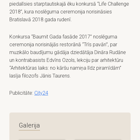
piedalīsies starptautiskajā ēku konkursā “Life Challenge
2018”, kura noslēguma ceremonija norisināsies
Bratislavā 2018.gada rudenī.
Konkursa “Baumit Gada fasāde 2017” noslēguma
ceremonija norisinājās restorānā “Trīs pavāri”, par
muzikālo baudījumu gādāja dziedātāja Dināra Rudāne
un kontrabasists Edvīns Ozols, lekciju par arhitektūru
“Arhitektūras laiks: no kāršu namiņa līdz piramīdām”
lasīja filozofs Jānis Taurens.
Publicitāte:
City24
Galerija