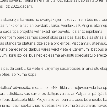
zēts savienot vienā līmenī ar plānoto lidostas paplašināto termin
tīs līdz 2022.gadam.
ris skaidroja, ka viens no svarīgākajiem uzdevumiem būs nodroši
tas funkcionalitāti arī būvdarbu laikā. Vienlaikus K.Vingris atzīmēj
jā šāda tipa projekts vēl nekad nav būvēts, līdz ar to iepirkumā
ndentiem paredzamas specifiskas prasības, kas būs saistītas ar
as standarta platuma dzelzceļa projektos. Visticamāk, atsevišķ
kumā paredzētos darbus varēs veikt vietējie uzņēmumi, bet būs a
umi, kuru izpildei būs nepieciešama ārvalstu speciālistu pieredz
is pauda cerību, ka vietējie uzņēmēji sadarbosies ar ārvalstu eks
loties iepirkumā kopā.
 Baltica” būvniecība ir daļa no TEN-T tīkla ziemeļu-dienvidu trans
ora attīstības, kas savienos Baltijas valstis ar Polijas un pārējās 
nības dzelzceļa tīklu. Projekts ietver pamattrases būvniecību La
orijā no Igaunijas-Latvijas robežas šķērsojuma Salacgrīvas novad