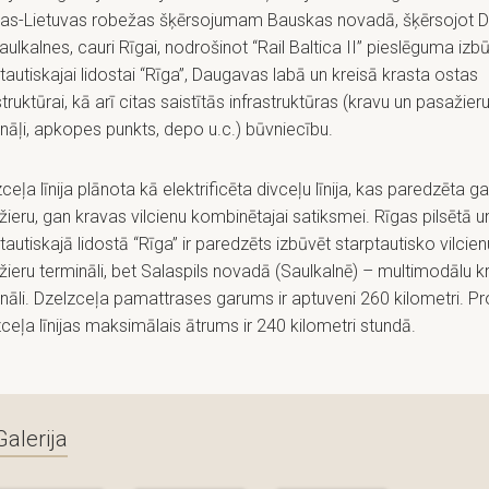
ijas-Lietuvas robežas šķērsojumam Bauskas novadā, šķērsojot 
aulkalnes, cauri Rīgai, nodrošinot “Rail Baltica II” pieslēguma izbū
tautiskajai lidostai “Rīga”, Daugavas labā un kreisā krasta ostas
struktūrai, kā arī citas saistītās infrastruktūras (kravu un pasažier
nāļi, apkopes punkts, depo u.c.) būvniecību.
ceļa līnija plānota kā elektrificēta divceļu līnija, kas paredzēta g
ieru, gan kravas vilcienu kombinētajai satiksmei. Rīgas pilsētā u
tautiskajā lidostā “Rīga” ir paredzēts izbūvēt starptautisko vilcien
ieru termināli, bet Salaspils novadā (Saulkalnē) – multimodālu k
nāli. Dzelzceļa pamattrases garums ir aptuveni 260 kilometri. Pr
ceļa līnijas maksimālais ātrums ir 240 kilometri stundā.
Galerija