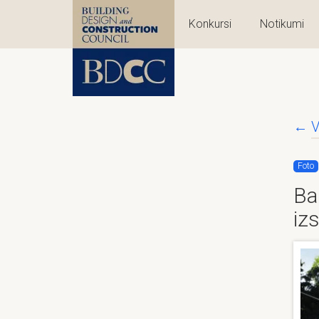
Konkursi
Notikumi
←
V
Foto
Ba
izs