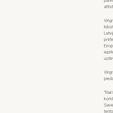
pared
attīs
Ving
lidos
Latvi
prete
Eirop
iepir
uzdev
Vingr
pieda
“Rail
korid
Savie
terit