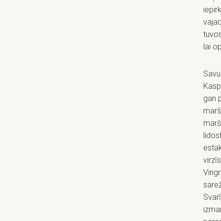
iepi
vaja
tuvos
lai o
Savuk
Kaspa
gan p
maršr
marš
lidos
esta
virzī
Vingr
sarež
Svarī
izman