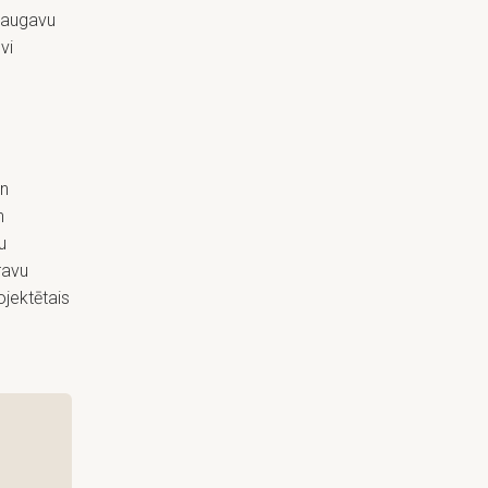
Daugavu
vi
u
an
n
u
ravu
ojektētais