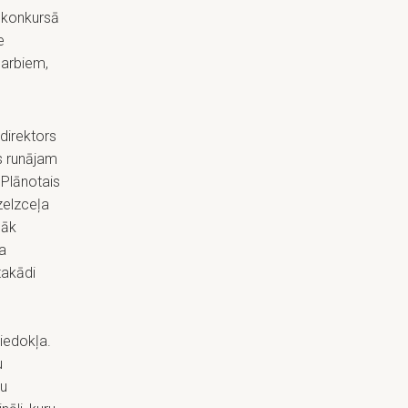
 konkursā
e
darbiem,
direktors
ēs runājam
 Plānotais
zelzceļa
nāk
pa
takādi
iedokļa.
u
ju