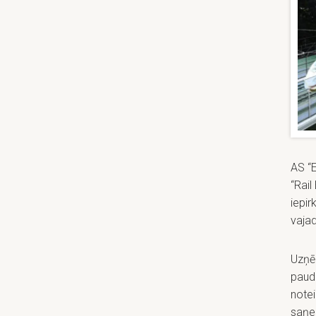
AS “E
“Rail
iepi
vaja
Uzņē
pauda
notei
saņe