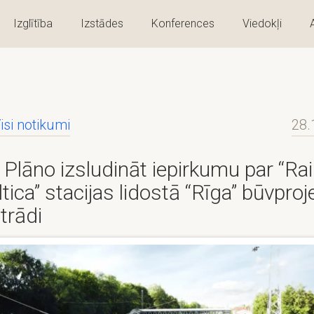
Izglītība
Izstādes
Konferences
Viedokļi
isi notikumi
28.
Plāno izsludināt iepirkumu par “Rai
ltica” stacijas lidostā “Rīga” būvproj
trādi