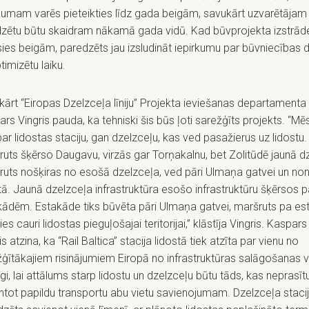
rkumam varēs pieteikties līdz gada beigām, savukārt uzvarētājam
dzētu būtu skaidram nākamā gada vidū. Kad būvprojekta izstrād
ies beigām, paredzēts jau izsludināt iepirkumu par būvniecības 
ptimizētu laiku.
ārt “Eiropas Dzelzceļa līniju” Projekta ieviešanas departamenta 
rs Vingris pauda, ka tehniski šis būs ļoti sarežģīts projekts. “M
ar lidostas staciju, gan dzelzceļu, kas ved pasažierus uz lidostu.
uts šķērso Daugavu, virzās gar Torņakalnu, bet Zolitūdē jaunā d
ruts nošķiras no esošā dzelzceļa, ved pāri Ulmaņa gatvei un no
tā. Jaunā dzelzceļa infrastruktūra esošo infrastruktūru šķērsos 
kādēm. Estakāde tiks būvēta pāri Ulmaņa gatvei, maršruts pa es
sies cauri lidostas pieguļošajai teritorijai,” klāstīja Vingris. Kaspars
is atzina, ka “Rail Baltica” stacija lidostā tiek atzīta par vienu no
ģītākajiem risinājumiem Eiropā no infrastruktūras salāgošanas v
gi, lai attālums starp lidostu un dzelzceļu būtu tāds, kas neprasīt
tot papildu transportu abu vietu savienojumam. Dzelzceļa staci