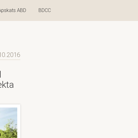
Apskats ABD
BDCC
10.2016
l
ekta