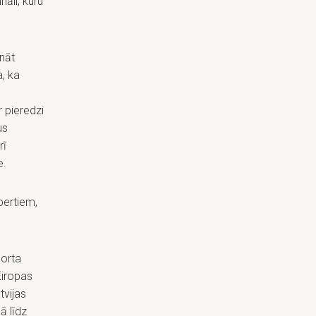
āli, kuru
nāt
a, ka
 pieredzi
us
rī
e.
pertiem,
porta
Eiropas
tvijas
ā līdz