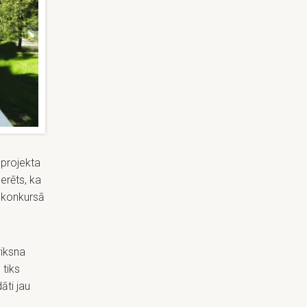
 projekta
cerēts, ka
 konkursā
iksna
 tiks
āti jau