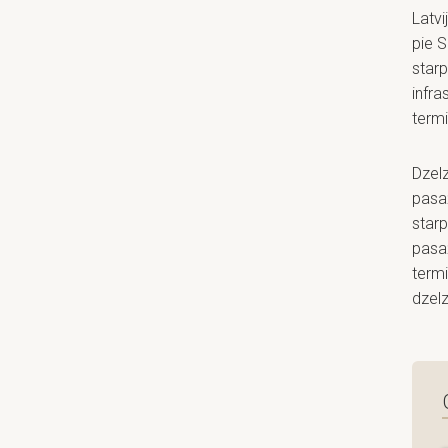
Latv
pie S
starp
infra
termi
Dzelz
pasaž
starp
pasaž
termi
dzelz