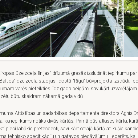
iropas Dzelzceļa līnijas” drīzumā grasās izsludināt iepirkumu par
 Baltica” dzelzceļa stacijas lidostā “Rīga” būvprojekta izstrādi. Ie
rkumam varēs pieteikties līdz gada beigām, savukārt uzvarētājam
dzētu būtu skaidram nākamā gada vidū.
muma Attīstības un sadarbības departamenta direktors Agnis Dr
, ka iepirkums notiks divās kārtās. Pirmā būs atlases kārta, kurā
kti pieci labākie pretendenti, savukārt otrajā kārtā atlikušie kandid
ms tehnisko specifikāciju un gatavos piedāvājumu. Iecerēts, ka