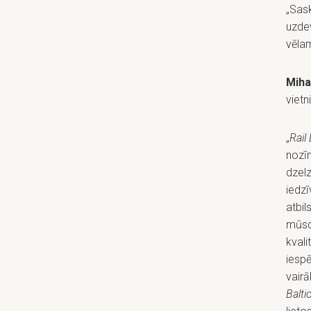
„Sask
uzdev
vēlam
Miha
vietn
„
Rail 
nozīm
dzelz
iedzī
atbil
mūsdi
kvali
iespē
vairā
Balti