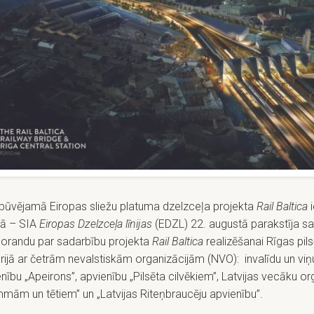
būvējamā Eiropas sliežu platuma dzelzceļa projekta
Rail Baltica
i
jā – SIA
Eiropas Dzelzceļa līnijas
(EDZL) 22. augustā parakstīja s
randu par sadarbību projekta
Rail Baltica
realizēšanai Rīgas pil
orijā ar četrām nevalstiskām organizācijām (NVO): invalīdu un vi
nību „Apeirons”, apvienību „Pilsēta cilvēkiem”, Latvijas vecāku or
mām un tētiem” un „Latvijas Riteņbraucēju apvienību”.