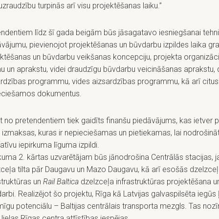
zraudzību turpinās arī visu projektēšanas laiku.”
endentiem līdz šī gada beigām būs jāsagatavo iesniegšanai tehn
vājumu, pievienojot projektēšanas un būvdarbu izpildes laika gra
ektēšanas un būvdarbu veikšanas koncepciju, projekta organizāci
u un aprakstu, videi draudzīgu būvdarbu veicināšanas aprakstu,
ardzības programmu, vides aizsardzības programmu, kā arī citus
eciešamos dokumentus.
 no pretendentiem tiek gaidīts finanšu piedāvājums, kas ietver pi
 izmaksas, kuras ir nepieciešamas un pietiekamas, lai nodrošinā
tatīvu iepirkuma līguma izpildi.
kuma 2. kārtas uzvarētājam būs jānodrošina Centrālās stacijas, 
ceļa tilta pār Daugavu un Mazo Daugavu, kā arī esošās dzelzceļa
struktūras un
Rail Baltica
dzelzceļa infrastruktūras projektēšana u
rbi. Realizējot šo projektu, Rīga kā Latvijas galvaspilsēta iegūs ļ
īgu potenciālu – Baltijas centrālais transporta mezgls. Tas noz
 lielas Rīgas centra attīstības iespējas.