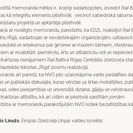
stītā memoranda mērķis ir, kopīgi sadarbojoties, izveidot
Rail B
jas kā integrētu elementu pilsētvidē, veicinot sabiedriskā labuma
lināšanu projektā un apkārtējā pilsētvidē.
aņā ar noslēgto memorandu, paredzēts, ka
EDZL
, realizējot
Rail 
ktu Rīgā, sadarbojas ar nevalstiskajām organizācijām, uzklauso
iedokli un ieteikumus par ģimenei ar maziem bērniem, riteņbrau
kiem ar invaliditāti piemērotu, ērtu un atbalstošu vidi un nepieci
struktūras risinājumiem
Rail Baltica
Rīgas Centrālās dzelzceļa stac
tautiskās lidostas „Rīga” posmu realizācijā.
rands arī paredz, ka NVO pēc uzaicinājuma varēs piedalīties d
s un publiskās diskusijās, kuras vērstas uz ērtas mobilitātes, pub
pas, vides pieejamības un universālā dizaina, gājēju un velobrauc
struktūras attīstību, kā arī citām ar pilsētvidi saistītām jomām.
rbība ar memorandu parakstījušām NVO notiek bezatlīdzības kā
is Linužs
,
Eiropas Dzelzceļa Līnijas
valdes loceklis: