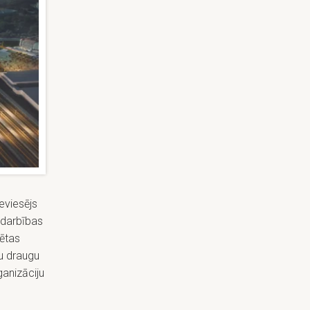
eviesējs
adarbības
sētas
ņu draugu
ganizāciju