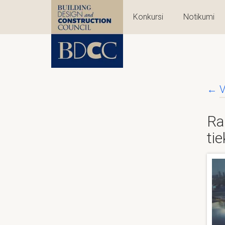
Konkursi
Notikumi
←
V
Ra
ti