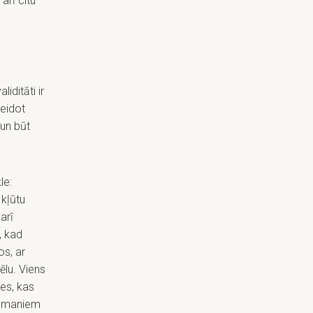
arī citu
iditāti ir
veidot
 un būt
le:
 kļūtu
arī
, kad
os, ar
ēlu. Viens
nes, kas
ad maniem