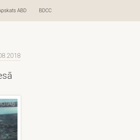
Apskats ABD
BDCC
08.2018
cesā