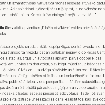
atīt un izmantot visas
Rail Baltica
radītās iespējas ir tuvāko gadu
ums. Arī sabiedrībai ir jāiedziļinās un jāizprot, lai no vēlmēm no
iem risinājumiem. Konstruktīvs dialogs ir ceļš uz rezultātu.”
ils Simvulidi
, apvienības „Pilsēta cilvēkiem” valdes priekšsēdētāj
ieks:
Baltica
projekts sniedz unikālu iespēju Rīgas centrā izveidot ne tik
īgu transporta mezglu, bet arī patlaban nepievilcīgo Rīgas Cent
ceļa stacijas, tirgus un autoostas apkārtni pārveidot par Rīgas
votājiem un viesiem draudzīgu, pievilcīgu, mūsdienu pilsētvides 
stošu vietu. Cilvēkiem draudzīga pilsētvide un ērtas mobilitātes ie
enās ir nozīmīgs pilsētas attīstības un konkurētspējas faktors. 
tatīva publiskā ārtelpa, vides pieejamība dažādām sabiedrības 
jas droši un ērti pilsētā pārvietoties gājējiem un velobraucējiem a
k nosaka pilsētas iespējas piesaistīt iedzīvotājus. Tādēļ ļoti svar
ca
projekta izstrādē un realizācijas gaitā iesaistīt tos, kas izveido