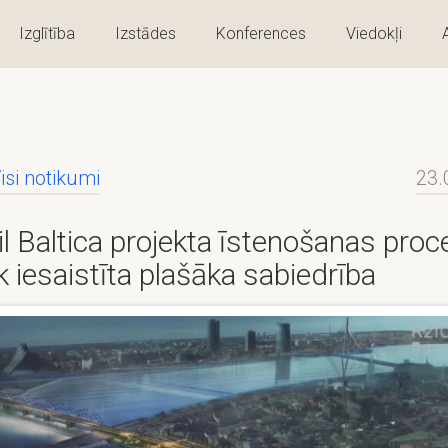
Izglītība
Izstādes
Konferences
Viedokļi
isi notikumi
23.
il Baltica projekta īstenošanas pro
ek iesaistīta plašāka sabiedrība