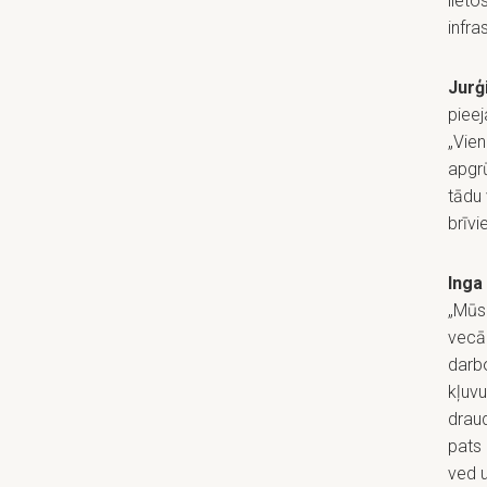
lieto
infra
Jurģ
piee
„Vien
apgrū
tādu 
brīvi
Inga
„Mūsu
vecāk
darbo
kļuvu
draud
pats 
ved 