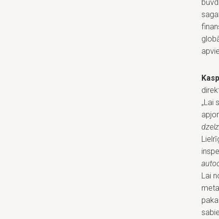
būvd
saga
finan
globā
apvie
Kasp
direk
„Lai
apjo
dzelz
Lielr
inspe
auto
Lai n
meta
paka
sabi