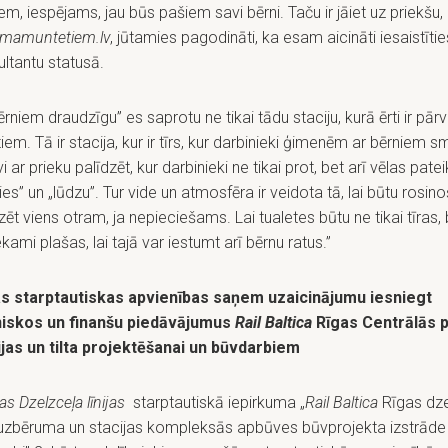
em, iespējams, jau būs pašiem savi bērni. Taču ir jāiet uz priekšu,
amuntetiem.lv
, jūtamies pagodināti, ka esam aicināti iesaistītie
ltantu statusā.
ērniem draudzīgu” es saprotu ne tikai tādu staciju, kurā ērti ir pārv
tiem. Tā ir stacija, kur ir tīrs, kur darbinieki ģimenēm ar bērniem s
i ar prieku palīdzēt, kur darbinieki ne tikai prot, bet arī vēlas patei
ies” un „lūdzu”. Tur vide un atmosfēra ir veidota tā, lai būtu rosin
zēt viens otram, ja nepieciešams. Lai tualetes būtu ne tikai tīras, 
ekami plašas, lai tajā var iestumt arī bērnu ratus.”
s starptautiskas apvienības saņem uzaicinājumu iesniegt
niskos un finanšu piedāvājumus
Rail Baltica
Rīgas Centrālās 
ijas un tilta projektēšanai un būvdarbiem
as Dzelzceļa līnijas
starptautiskā iepirkuma „
Rail Baltica
Rīgas dze
, uzbēruma un stacijas kompleksās apbūves būvprojekta izstrāde