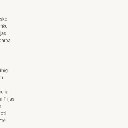
isko
fiku,
jas
 darba
lnīgi
tu
jauna
 līnijas
n
oti
īmē –