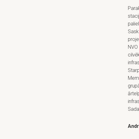
Parak
staci
palie
Sask
proje
NVO v
cilvē
infra
Starp
Memo
grupā
ārtel
infra
Sada
Andr