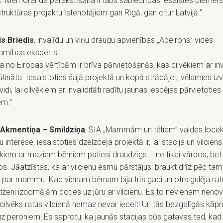
s. Memoranda parakstīšana ir labs sabiedrības iesaistes piemērs 
struktūras projektu īstenotājiem gan Rīgā, gan citur Latvijā.”
is Briedis
, invalīdu un viņu draugu apvienības „Apeirons” vides
jamības eksperts:
a no Eiropas vērtībām ir brīva pārvietošanās, kas cilvēkiem ar inval
tināta. Iesaistoties šajā projektā un kopā strādājot, vēlamies iz
vidi, lai cilvēkiem ar invaliditāti radītu jaunas iespējas pārvietoties
em.”
 Akmentiņa – Smildziņa
, SIA „Mammām un tētiem” valdes locek
 interese, iesaistoties dzelzceļa projektā ir, lai stacija un vilciens
iem ar maziem bērniem patiesi draudzīgs – ne tikai vārdos, bet 
s. Jāatzīstas, ka ar vilcienu esmu pārstājusi braukt drīz pēc tam
 par mammu. Kad vienam bērnam bija trīs gadi un otrs gulēja rat
zeni izdomājām doties uz jūru ar vilcienu. Es to nevienam nenov
cilvēks ratus vilcienā nemaz nevar iecelt! Un tās bezgalīgās kāp
uz peroniem! Es saprotu, ka jaunās stacijas būs gatavas tad, k