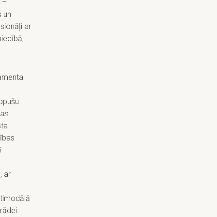
 –
s un
sionāļi ar
niecībā,
tamenta
appušu
jas
sta
zības
ā
, ar
ltimodālā
rādei.