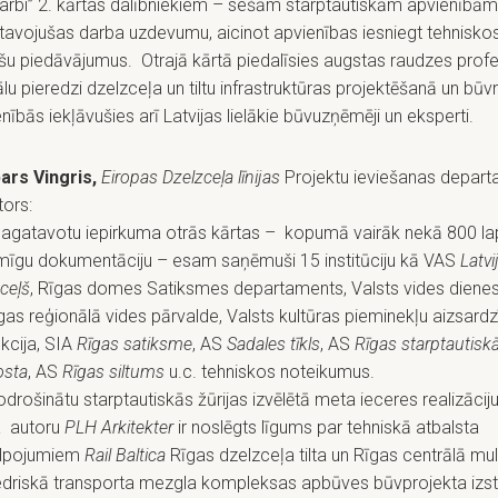
arbi” 2. kārtas dalībniekiem – sešām starptautiskām apvienībām
tavojušas darba uzdevumu, aicinot apvienības iesniegt tehnisko
šu piedāvājumus. Otrajā kārtā piedalīsies augstas raudzes profe
lu pieredzi dzelzceļa un tiltu infrastruktūras projektēšanā un būv
nībās iekļāvušies arī Latvijas lielākie būvuzņēmēji un eksperti.
ars Vingris,
Eiropas Dzelzceļa līnijas
Projektu ieviešanas depar
tors:
 sagatavotu iepirkuma otrās kārtas – kopumā vairāk nekā 800 l
mīgu dokumentāciju – esam saņēmuši 15 institūciju kā VAS
Latvi
ceļš
, Rīgas domes Satiksmes departaments, Valsts vides diene
īgas reģionālā vides pārvalde, Valsts kultūras pieminekļu aizsard
kcija, SIA
Rīgas satiksme
, AS
Sadales tīkls
, AS
Rīgas starptautisk
osta
, AS
Rīgas siltums
u.c. tehniskos noteikumus.
odrošinātu starptautiskās žūrijas izvēlētā meta ieceres realizāciju
 autoru
PLH Arkitekter
ir noslēgts līgums par tehniskā atbalsta
lpojumiem
Rail Baltica
Rīgas dzelzceļa tilta un Rīgas centrālā mu
edriskā transporta mezgla kompleksas apbūves būvprojekta izst