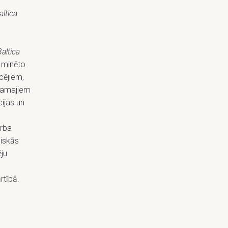
altica
Baltica
t minēto
cējiem,
ešamajiem
ijas un
arba
liskās
ēju
rtībā.