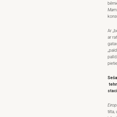
bērni
Mamm
konsu
Ar „b
ar ra
gatav
„pald
palīd
pieti
Seša
teh
stac
Eirop
tilta