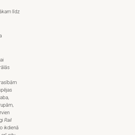
nākam līdz
a
ai
rālās
prasībām
spējas
Laba,
grupām,
rvien
īgi
Rail
to ikdienā