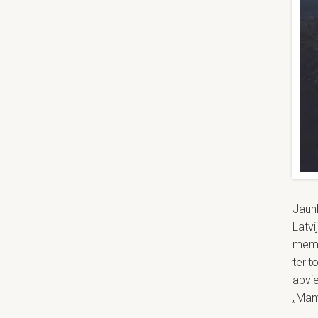
Jaun
Latvi
memo
terit
apvie
„Mam