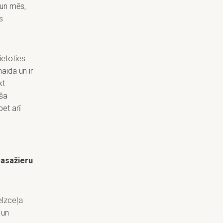
 un mēs,
s
ietoties
maida un ir
kt
oša
bet arī
pasažieru
lzceļa
 un