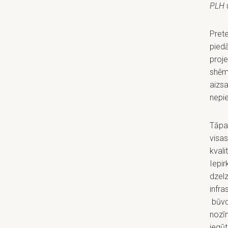
PLH
u
Pret
piedā
proj
shēm
aizs
nepi
Tāpat
visas
kvali
Iepir
dzelz
infra
būvda
nozīm
iegūt