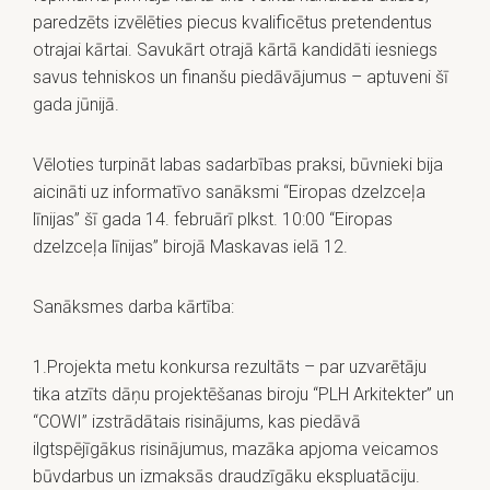
paredzēts izvēlēties piecus kvalificētus pretendentus
otrajai kārtai. Savukārt otrajā kārtā kandidāti iesniegs
savus tehniskos un finanšu piedāvājumus – aptuveni šī
gada jūnijā.
Vēloties turpināt labas sadarbības praksi, būvnieki bija
aicināti uz informatīvo sanāksmi “Eiropas dzelzceļa
līnijas” šī gada 14. februārī plkst. 10:00 “Eiropas
dzelzceļa līnijas” birojā Maskavas ielā 12.
Sanāksmes darba kārtība:
1.Projekta metu konkursa rezultāts – par uzvarētāju
tika atzīts dāņu projektēšanas biroju “PLH Arkitekter” un
“COWI” izstrādātais risinājums, kas piedāvā
ilgtspējīgākus risinājumus, mazāka apjoma veicamos
būvdarbus un izmaksās draudzīgāku ekspluatāciju.