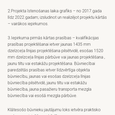
2.Projekta īstenošanas laika grafiks – no 2017.gada
līdz 2022.gadam; izsludinot un realizējot projektu kārtās
– vairākos iepirkumos.
3.Iepirkuma pirmās kārtas prasības – kvalifikācijas
prasības projektēšanai ietver jaunas 1435 mm
dzelzceļa līnijas projektēšana pilsētvidē, esošas 1520
mm dzelzceļa līnijas pārbūve vai jaunas projektēšana ,
jaunu tiltu vai estakāžu projektēšana. Būvniecībai
paredzētās prasības ietver līdzvērtīga objekta
būvniecību, jaunas vai esošas dzelzceļa līnijas
būvniecība pilsētvidē, jaunu tiltu vai estakāžu
būvniecība, jauna pasažieru transporta mezgla
būvniecība vai esošā mezgla pārbūve.
Klātesošo būvnieku jautājumu loks ietvēra praktisko