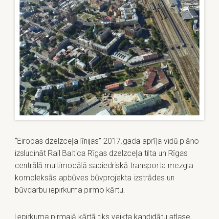
“Eiropas dzelzceļa līnijas” 2017.gada aprīļa vidū plāno
izsludināt Rail Baltica Rīgas dzelzceļa tilta un Rīgas
centrālā multimodālā sabiedriskā transporta mezgla
kompleksās apbūves būvprojekta izstrādes un
būvdarbu iepirkuma pirmo kārtu.
Iepirkuma pirmajā kārtā tiks veikta kandidātu atlase,