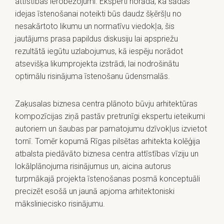
attīstības ierobežojumi. Eksperti norāda, ka šādas
idejas īstenošanai noteikti būs daudz šķēršļu no
nesakārtoto likumu un normatīvu viedokļa, šis
jautājums prasa papildus diskusiju lai apspriežu
rezultātā iegūtu uzlabojumus, kā iespēju norādot
atsevišķa likumprojekta izstrādi, lai nodrošinātu
optimālu risinājuma īstenošanu ūdensmalās.
Zaķusalas biznesa centra plānoto būvju arhitektūras
kompozīcijas ziņā pastāv pretrunīgi ekspertu ieteikumi
autoriem un šaubas par pamatojumu dzīvokļus izvietot
tornī. Tomēr kopumā Rīgas pilsētas arhitekta kolēģija
atbalsta piedāvāto biznesa centra attīstības vīziju un
lokālplānojuma risinājumus un, aicina autorus
turpmākajā projekta īstenošanas posmā konceptuāli
precizēt esošā un jaunā apjoma arhitektoniski
māksliniecisko risinājumu.