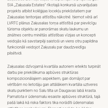
SIA „Zaķusala Estates” rīkotajā konkursā uzvarējušais
projekts atbilst kolēģijas locekļu priekšstatiem par
Zaķusalas teritorijas attīstību nākotnē. Ņemot vērā arī
LVRTC plānus Zaķusalas torņa attīstībā par pievilcīgu
tūrisma objektu ar panorāmas skatu laukumu un
zinātnes centru minētās attīstības vīzijas un koncepti
veidojās kā savstarpēji saistoši un viens otru papildina
funkcionāli veidojot Zaķusalu par daudzveidīgu
pilsētvidi.
Zaķusalas dzīvojamā kvartāla autoriem ieteikts turpināt
darbu pie priekšlikuma apbūves struktūras
kompozicionālajiem aspektiem, gan domājot par
vērtībām no lietotāju gan attālākiem kvartāla uztveres
skatu punktiem no Salu tilta un Daugavas labā krasta.
Pamatota ir ūdensmalu iesaiste apbūves struktūrā, tajā
pašā laikā kā riska faktors tika norādīti ūdensmalas