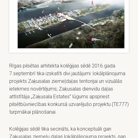
Rīgas pilsētas arhitekta kolēģijas sēdē 2016.gada
7.septembrī tika izskatīti divi jautājumi: lokālplānojuma
projekts Zaķusalas ziemeļdaļas teritorijai un vizuālās
ietekmes novērtējums; Zaķusalas dienvidu daļas
attīstītāja „Zaķusala Estates” lūgums apspriest
pilsētbūvniecības konkursā uzvarējušo projektu (TE777)
turpmākai plānošanai.
Kolēģijas sēdē tika secināts, ka konceptuāli gan
Zaķusalas ziemeļu daļas lokālplānojuma projekts, gan