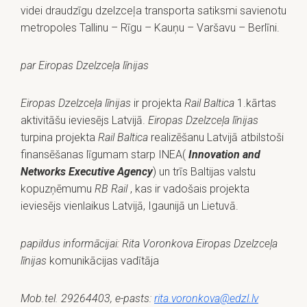
videi draudzīgu dzelzceļa transporta satiksmi savienotu
metropoles Tallinu – Rīgu – Kauņu – Varšavu – Berlīni.
par Eiropas Dzelzceļa līnijas
Eiropas Dzelzceļa līnijas
ir projekta
Rail Baltica
1.kārtas
aktivitāšu ieviesējs Latvijā.
Eiropas Dzelzceļa līnijas
turpina projekta
Rail Baltica
realizēšanu Latvijā atbilstoši
finansēšanas līgumam starp INEA(
Innovation and
Networks Executive Agency
) un trīs Baltijas valstu
kopuzņēmumu
RB Rail
, kas ir vadošais projekta
ieviesējs vienlaikus Latvijā, Igaunijā un Lietuvā.
papildus informācijai: Rita Voronkova Eiropas Dzelzceļa
līnijas
komunikācijas vadītāja
Mob.tel. 29264403, e-pasts:
rita.voronkova@edzl.lv