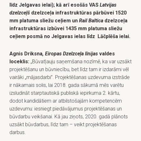
līdz Jelgavas ielai); kā arī esošās VAS
Latvijas
dzelzceļš
dzelzceļa infrastruktūras pārbūvei 1520
mm platuma sliežu ceļiem un
Rail Baltica
dzelzceļa
infrastruktūras izbūvei 1435 mm platuma sliežu
ceļiem posmā no Jelgavas ielas līdz Lāčplēša ielai.
Agnis Driksna
, Eiropas Dzelzceļa līnijas
valdes
loceklis:
„Būvatļauju saņemšana nozīmē, ka var uzsākt
projektēšanu un būvniecību, bet līdz tam ir izdarāmi vēl
vairāki „mājasdarbi”. Projektēšanas uzdevuma izstrāde
ir nākamais solis, lai 2018. gada sākumā mēs varētu
izsludināt starptautiskā publiskā iepirkuma 2. kārtu,
dodot kandidātiem ar atbilstošajām kompetencēm
uzdevumu: iesniegt piedāvājumus projektēšanas un
būvdarbu veikšanai. Kā jau ziņots, 2020. gadā plānots
uzsākt būvdarbus, līdz tam – veikt projektēšanas
darbus.