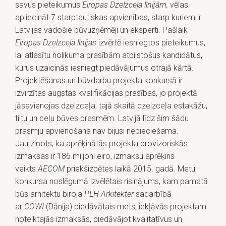
savus pieteikumus
Eiropas Dzelzceļa līnijām,
vēlas
apliecināt 7 starptautiskas apvienības, starp kuriem ir
Latvijas vadošie būvuzņēmēji un eksperti. Pašlaik
Eiropas Dzelzceļa līnijas
izvērtē iesniegtos pieteikumus,
lai atlasītu nolikuma prasībām atbilstošus kandidātus,
kurus uzaicinās iesniegt piedāvājumus otrajā kārtā.
Projektēšanas un būvdarbu projekta konkursā ir
izvirzītas augstas kvalifikācijas prasības, jo projektā
jāsavienojas dzelzceļa, tajā skaitā dzelzceļa estakāžu,
tiltu un ceļu būves prasmēm. Latvijā līdz šim šādu
prasmju apvienošana nav bijusi nepieciešama.
Jau ziņots, ka aprēķinātās projekta provizoriskās
izmaksas ir 186 miljoni eiro, izmaksu aprēķins
veikts
AECOM
priekšizpētes laikā 2015. gadā. Metu
konkursa noslēgumā izvēlētais risinājums, kam pamatā
būs arhitektu biroja
PLH Arkitekter
sadarbībā
ar
COWI
(Dānija) piedāvātais mets, iekļāvās projektam
noteiktajās izmaksās, piedāvājot kvalitatīvus un