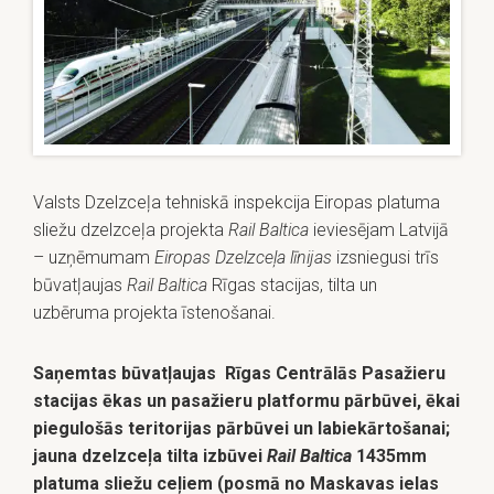
Valsts Dzelzceļa tehniskā inspekcija Eiropas platuma
sliežu dzelzceļa projekta
Rail Baltica
ieviesējam Latvijā
– uzņēmumam
Eiropas Dzelzceļa līnijas
izsniegusi trīs
būvatļaujas
Rail Baltica
Rīgas stacijas, tilta un
uzbēruma projekta īstenošanai.
Saņemtas būvatļaujas Rīgas Centrālās Pasažieru
stacijas ēkas un pasažieru platformu pārbūvei, ēkai
piegulošās teritorijas pārbūvei un labiekārtošanai;
jauna dzelzceļa tilta izbūvei
Rail Baltica
1435mm
platuma sliežu ceļiem (posmā no Maskavas ielas