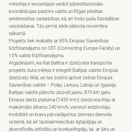
ministrija ir ierosinājusi veidot pārinstitucionālu
koordinācijas padomi valsts un Rīgas pilsētas
ieinteresētas sadarbības, kā arī trešo pušu līdzdalības
veicināšanai. Tās pirmā sēde plānota novembra
sākumā.
Projekts tiek realizēts ar 85% Eiropas Savienības
līdzfinansējums no CEF (
Connecting Europe Facility
) un
15% valsts līdzfinansējumu.
Atgādināsim, ka
Rail Baltica
ir dzelzceļa transporta
projekts, kura mērķis ir integrēt Baltijas valstis Eiropas
dzelzceļu tīklā, un tas šobrīd aptver četras Eiropas
Savienības valstis – Poliju, Lietuvu, Latviju un Igauniju.
Baltijas valstīs plānots izbūvēt jaunu, 870 km garu
Eiropas sliežu platuma (1435 mm) dzelzceļa līniju ar
maksimālo ātrumu 240 km/h, veicinot iedzīvotāju
mobilitāti un kravu pārvadājumus ziemeļu-dienvidu
virzienā, kā arī tautsaimniecības ilgtspējīgu un
diversificētu attīstību un konkurētspēju, lai ar ātru un