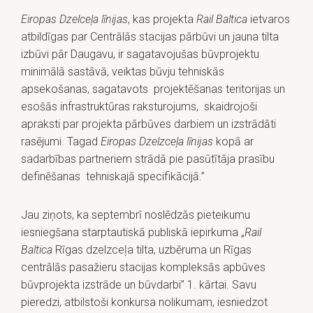
Eiropas Dzelceļa līnijas
, kas projekta
Rail Baltica
ietvaros
atbildīgas par Centrālās stacijas pārbūvi un jauna tilta
izbūvi pār Daugavu, ir sagatavojušas būvprojektu
minimālā sastāvā, veiktas būvju tehniskās
apsekošanas, sagatavots projektēšanas teritorijas un
esošās infrastruktūras raksturojums, skaidrojoši
apraksti par projekta pārbūves darbiem un izstrādāti
rasējumi. Tagad
Eiropas Dzelzceļa līnijas
kopā ar
sadarbības partneriem strādā pie pasūtītāja prasību
definēšanas tehniskajā specifikācijā.”
Jau ziņots, ka septembrī noslēdzās pieteikumu
iesniegšana starptautiskā publiskā iepirkuma „
Rail
Baltica
Rīgas dzelzceļa tilta, uzbēruma un Rīgas
centrālās pasažieru stacijas kompleksās apbūves
būvprojekta izstrāde un būvdarbi” 1. kārtai. Savu
pieredzi, atbilstoši konkursa nolikumam, iesniedzot