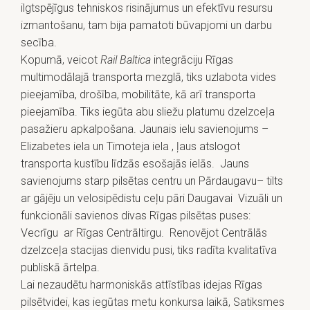
ilgtspējīgus tehniskos risinājumus un efektīvu resursu
izmantošanu, tam bija pamatoti būvapjomi un darbu
secība.
Kopumā, veicot
Rail Baltica
integrāciju Rīgas
multimodālajā transporta mezglā, tiks uzlabota vides
pieejamība, drošība, mobilitāte, kā arī transporta
pieejamība. Tiks iegūta abu sliežu platumu dzelzceļa
pasažieru apkalpošana. Jaunais ielu savienojums –
Elizabetes iela un Timoteja iela , ļaus atslogot
transporta kustību līdzās esošajās ielās. Jauns
savienojums starp pilsētas centru un Pārdaugavu– tilts
ar gājēju un velosipēdistu ceļu pāri Daugavai Vizuāli un
funkcionāli savienos divas Rīgas pilsētas puses:
Vecrīgu ar Rīgas Centrāltirgu. Renovējot Centrālās
dzelzceļa stacijas dienvidu pusi, tiks radīta kvalitatīva
publiskā ārtelpa.
Lai nezaudētu harmoniskās attīstības idejas Rīgas
pilsētvidei, kas iegūtas metu konkursa laikā, Satiksmes