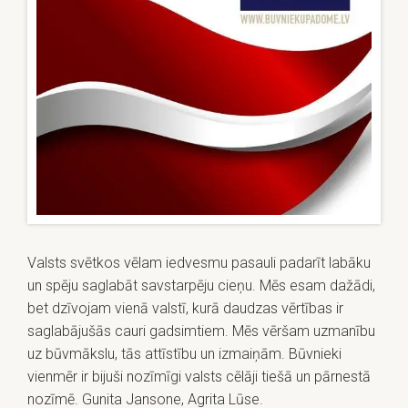
Valsts svētkos vēlam iedvesmu pasauli padarīt labāku
un spēju saglabāt savstarpēju cieņu. Mēs esam dažādi,
bet dzīvojam vienā valstī, kurā daudzas vērtības ir
saglabājušās cauri gadsimtiem. Mēs vēršam uzmanību
uz būvmākslu, tās attīstību un izmaiņām. Būvnieki
vienmēr ir bijuši nozīmīgi valsts cēlāji tiešā un pārnestā
nozīmē. Gunita Jansone, Agrita Lūse.