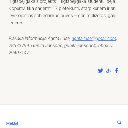
“Ilgtspējīgākais projekts”, “Ilgtspējīgākā studentu ideja.
Kopumā tika saņemti 17 pieteikumi, starp kuriem ir arī
ievērojamas sabiedriskās būves – gan realizētas, gan
ieceres.
Plašāka informācija Agrita Lūse,
agrita.luse@gmail.com
,
28373794, Gunita Jansone, gunita.jansone@inbox.lv,
29407147