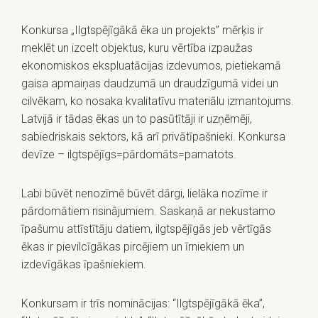
Konkursa „Ilgtspējīgākā ēka un projekts” mērķis ir
meklēt un izcelt objektus, kuru vērtība izpaužas
ekonomiskos ekspluatācijas izdevumos, pietiekamā
gaisa apmaiņas daudzumā un draudzīgumā videi un
cilvēkam, ko nosaka kvalitatīvu materiālu izmantojums.
Latvijā ir tādas ēkas un to pasūtītāji ir uzņēmēji,
sabiedriskais sektors, kā arī privātīpašnieki. Konkursa
devīze – ilgtspējīgs=pārdomāts=pamatots.
Labi būvēt nenozīmē būvēt dārgi, lielāka nozīme ir
pārdomātiem risinājumiem. Saskaņā ar nekustamo
īpašumu attīstītāju datiem, ilgtspējīgās jeb vērtīgās
ēkas ir pievilcīgākas pircējiem un īrniekiem un
izdevīgākas īpašniekiem.
Konkursam ir trīs nominācijas: “Ilgtspējīgākā ēka”,