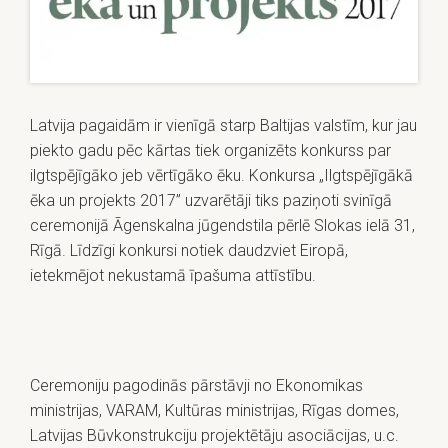
Latvija pagaidām ir vienīgā starp Baltijas valstīm, kur jau
piekto gadu pēc kārtas tiek organizēts konkurss par
ilgtspējīgāko jeb vērtīgāko ēku. Konkursa „Ilgtspējīgākā
ēka un projekts 2017” uzvarētāji tiks paziņoti svinīgā
ceremonijā Āgenskalna jūgendstila pērlē Slokas ielā 31,
Rīgā. Līdzīgi konkursi notiek daudzviet Eiropā,
ietekmējot nekustamā īpašuma attīstību.
Ceremoniju pagodinās pārstāvji no Ekonomikas
ministrijas, VARAM, Kultūras ministrijas, Rīgas domes,
Latvijas Būvkonstrukciju projektētāju asociācijas, u.c.