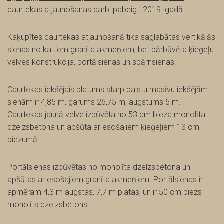
caurteka
s atjaunošanas darbi pabeigti 2019. gadā.
Kaķupītes caurtekas atjaunošanā tika saglabātas vertikālās
sienas no kaltiem granīta akmeņiem, bet pārbūvēta ķieģeļu
velves konstrukcija, portālsienas un spārnsienas.
Caurtekas iekšējais platums starp balstu masīvu iekšējām
sienām ir 4,85 m, garums 26,75 m, augstums 5 m.
Caurtekas jaunā velve izbūvēta no 53 cm bieza monolīta
dzelzsbetona un apšūta ar esošajiem ķieģeļiem 13 cm
biezumā.
Portālsienas izbūvētas no monolīta dzelzsbetona un
apšūtas ar esošajiem granīta akmeņiem. Portālsienas ir
apmēram 4,3 m augstas, 7,7 m platas, un ir 50 cm biezs
monolīts dzelzsbetons.