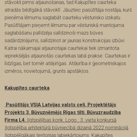
stāvokli pirms atjaunošanas, tad Kaķupītes caurteka
atradās bēdīgākā stāvoklī. Jāuzteic pasūtītāja nostāja, kurš
pieņēma lēmumu saglabāt caurteku vēsturisko izskatu.
Pasūtītājam pieņemt lēmumu par vēsturiskā mantojuma
saglabāšanu palīdzēja salīdzinoši mazs būves
sadārdzinājums, salīdzinot ar jaunas konstrukcijas izbūvi.
Katrai nākamajai atjaunotajai caurtekai tiek izmantota
iepriekšējās atjaunotās caurtekas labā prakse. Caurtekas ir
līdzīgas, bet tomēr atšķirīgas. Atšķirība ir ģeometriskajos
izmēros, novietojumā, grunts apstākļos.
Kaķupītes caurteka
Pasūtītājs VSIA Latvijas valsts ceļi. Projektētājs
Projekts 3. Būvuzņēmējs Rīgas tilti. Būvuzraudzība
Firma L4.
Ilgtspējības konk. Logo :
3. vieta konkursā
Ilgtspējība arhitektūrā būvniecībā dizainā 2022 nominācijā
Ilgtspējīgākais teritorijas labiekārtojums.
Kaķupītes