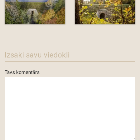
Izsaki savu viedokli
Tavs komentārs