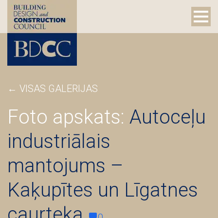
←
VISAS GALERIJAS
Foto apskats:
Autoceļu
industriālais
mantojums –
Kaķupītes un Līgatnes
caurteka
0