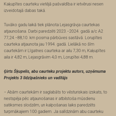
Kaķupītes caurteku vietējā pašvaldība ir ietvērusi nesen
izveidotajā dabas takā.
Tuvāko gadu laikā tiek plānota Lejasgrāvja caurtekas
atjaunošana. Darbi paredzēti 2023.−2024. gadā a/c A2
77,24.−88,10. km posma pārbūves sastāvā. Lorupītes
caurteka atjaunota jau 1994. gadā. Lielākā no šīm
caurtekām ir Līgatnes caurteka ar ailu 7,30 m, Kaķupītes
aila ir 4,82 m, Lejasgrāvim 4,0 m, Lorupītei 4,88 m.
Ģirts Šķupelis, abu caurteku projektu autors, uzņēmuma
Projekts 3 līdzīpašnieks un vadītājs
− Abām caurtekām ir saglabāts to vēsturiskais izskats, to
nestspēja pēc atjaunošanas ir atbilstoša mūsdienu
satiksmes slodzēm, un kalpošanas laiks paredzēts
turpmākajiem 100 gadiem. Ja salīdzinām abu caurteku