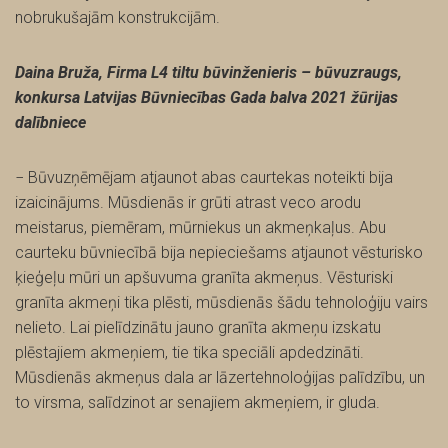
nobrukušajām konstrukcijām.
Daina Bruža, Firma L4 tiltu būvinženieris – būvuzraugs,
konkursa Latvijas Būvniecības Gada balva 2021 žūrijas
dalībniece
− Būvuzņēmējam atjaunot abas caurtekas noteikti bija
izaicinājums. Mūsdienās ir grūti atrast veco arodu
meistarus, piemēram, mūrniekus un akmeņkaļus. Abu
caurteku būvniecībā bija nepieciešams atjaunot vēsturisko
ķieģeļu mūri un apšuvuma granīta akmeņus. Vēsturiski
granīta akmeņi tika plēsti, mūsdienās šādu tehnoloģiju vairs
nelieto. Lai pielīdzinātu jauno granīta akmeņu izskatu
plēstajiem akmeņiem, tie tika speciāli apdedzināti.
Mūsdienās akmeņus dala ar lāzertehnoloģijas palīdzību, un
to virsma, salīdzinot ar senajiem akmeņiem, ir gluda.