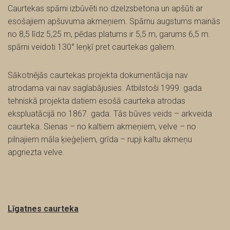
Caurtekas spārni izbūvēti no dzelzsbetona un apšūti ar
esošajiem apšuvuma akmeņiem. Spārnu augstums mainās
no 8,5 līdz 5,25 m, pēdas platums ir 5,5 m, garums 6,5 m.
spārni veidoti 130° leņķī pret caurtekas galiem.
Sākotnējās caurtekas projekta dokumentācija nav
atrodama vai nav saglabājusies. Atbilstoši 1999. gada
tehniskā projekta datiem esošā caurteka atrodas
ekspluatācijā no 1867. gada. Tās būves veids – arkveida
caurteka. Sienas – no kaltiem akmeņiem, velve – no
pilnajiem māla ķieģeļiem, grīda – rupji kaltu akmeņu
apgriezta velve.
Līgatnes caurteka