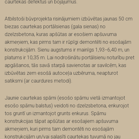
caurtekas defektus un bojājumus.
Atbilstoši būvprojekta risinājumiem izbūvētas jaunas 50 cm
biezas caurtekas portālsienas (gala sienas) no
dzelzsbetona, kuras apšūtas ar esošiem apšuvuma
akmeņiem, kas pirms tam ir rūpīgi demontēti no esošajām
konstrukcijām. Sienu augstums ir mainīgs 1,93−6,40 m, un
platums ir 10,35 m. Lai nodrošinātu portālsienu noturību pret
apgāšanos, tās savā starpā savienotas ar savilcēm, kas
izbūvētas zem esošā autoceļa uzbēruma, neapturot
satiksmi (ar caurdures metodi).
Jaunie caurtekas spārni (esošo spārnu vietā izmantojot
esošo spārnu balstus) veidoti no dzelzsbetona, enkurojot
tos gruntī un izmantojot grunts enkurus. Spārnu
konstrukcijas tāpat apšūtas ar esošajiem apšuvuma
akmeņiem, kuri pirms tam demontēti no esošajām
konstrukcijām un/vai salasīti caurtekas tuvumā no jau