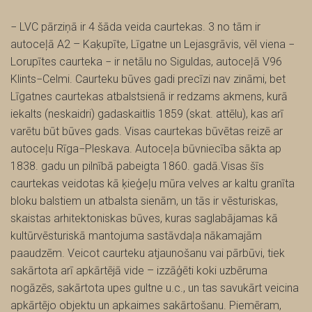
− LVC pārziņā ir 4 šāda veida caurtekas. 3 no tām ir
autoceļā A2 – Kaķupīte, Līgatne un Lejasgrāvis, vēl viena −
Lorupītes caurteka − ir netālu no Siguldas, autoceļā V96
Klints−Celmi. Caurteku būves gadi precīzi nav zināmi, bet
Līgatnes caurtekas atbalstsienā ir redzams akmens, kurā
iekalts (neskaidri) gadaskaitlis 1859 (skat. attēlu), kas arī
varētu būt būves gads. Visas caurtekas būvētas reizē ar
autoceļu Rīga−Pleskava. Autoceļa būvniecība sākta ap
1838. gadu un pilnībā pabeigta 1860. gadā.Visas šīs
caurtekas veidotas kā ķieģeļu mūra velves ar kaltu granīta
bloku balstiem un atbalsta sienām, un tās ir vēsturiskas,
skaistas arhitektoniskas būves, kuras saglabājamas kā
kultūrvēsturiskā mantojuma sastāvdaļa nākamajām
paaudzēm. Veicot caurteku atjaunošanu vai pārbūvi, tiek
sakārtota arī apkārtējā vide – izzāģēti koki uzbēruma
nogāzēs, sakārtota upes gultne u.c., un tas savukārt veicina
apkārtējo objektu un apkaimes sakārtošanu. Piemēram,