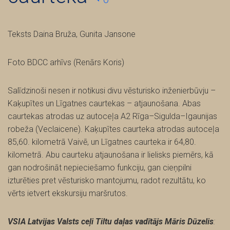
Teksts Daina Bruža, Gunita Jansone
Foto BDCC arhīvs (Renārs Koris)
Salīdzinoši nesen ir notikusi divu vēsturisko inženierbūvju –
Kaķupītes un Līgatnes caurtekas – atjaunošana. Abas
caurtekas atrodas uz autoceļa A2 Rīga–Sigulda–Igaunijas
robeža (Veclaicene). Kaķupītes caurteka atrodas autoceļa
85,60. kilometrā Vaivē, un Līgatnes caurteka ir 64,80.
kilometrā. Abu caurteku atjaunošana ir lielisks piemērs, kā
gan nodrošināt nepieciešamo funkciju, gan cieņpilni
izturēties pret vēsturisko mantojumu, radot rezultātu, ko
vērts ietvert ekskursiju maršrutos.
VSIA Latvijas Valsts ceļi Tiltu daļas vadītājs Māris Dūzelis
: