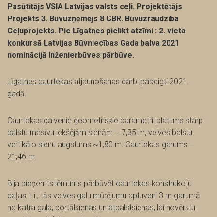
Pasūtītājs VSIA Latvijas valsts ceļi. Projektētājs
Projekts 3. Būvuzņēmējs 8 CBR. Būvuzraudzība
Ceļuprojekts.
Pie Līgatnes pielikt atzīmi : 2. vieta
konkursā Latvijas Būvniecības Gada balva 2021
nominācijā Inženierbūves pārbūve.
Līgatnes caurteka
s atjaunošanas darbi pabeigti 2021.
gadā.
Caurtekas galvenie ģeometriskie parametri: platums starp
balstu masīvu iekšējām sienām – 7,35 m, velves balstu
vertikālo sienu augstums ~1,80 m. Caurtekas garums –
21,46 m.
Bija pieņemts lēmums pārbūvēt caurtekas konstrukciju
daļas, t.i., tās velves galu mūrējumu aptuveni 3 m garumā
no katra gala, portālsienas un atbalstsienas, lai novērstu