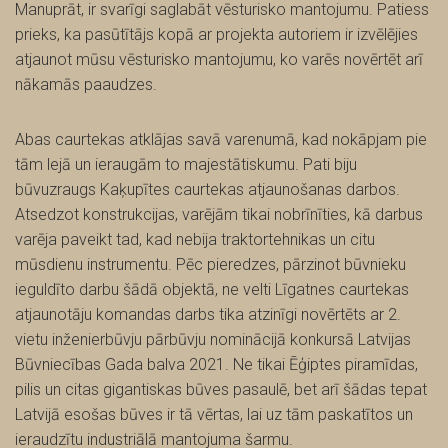
Manuprāt, ir svarīgi saglabāt vēsturisko mantojumu. Patiess
prieks, ka pasūtītājs kopā ar projekta autoriem ir izvēlējies
atjaunot mūsu vēsturisko mantojumu, ko varēs novērtēt arī
nākamās paaudzes.
Abas caurtekas atklājas savā varenumā, kad nokāpjam pie
tām lejā un ieraugām to majestātiskumu. Pati biju
būvuzraugs Kaķupītes caurtekas atjaunošanas darbos.
Atsedzot konstrukcijas, varējām tikai nobrīnīties, kā darbus
varēja paveikt tad, kad nebija traktortehnikas un citu
mūsdienu instrumentu. Pēc pieredzes, pārzinot būvnieku
ieguldīto darbu šādā objektā, ne velti Līgatnes caurtekas
atjaunotāju komandas darbs tika atzinīgi novērtēts ar 2.
vietu inženierbūvju pārbūvju nominācijā konkursā Latvijas
Būvniecības Gada balva 2021. Ne tikai Ēģiptes piramīdas,
pilis un citas gigantiskas būves pasaulē, bet arī šādas tepat
Latvijā esošas būves ir tā vērtas, lai uz tām paskatītos un
ieraudzītu industriālā mantojuma šarmu.