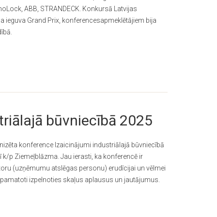
a InoLock, ABB, STRANDECK. Konkursā Latvijas
 ieguva Grand Prix, konferencesapmeklētājiem bija
dībā.
triālajā būvniecībā 2025
izēta konference Izaicinājumi industriālajā būvniecībā
ī k/p Ziemeļblāzma. Jau ierasti, ka konferencē ir
ektoru (uzņēmumu atslēgas personu) erudīcijai un vēlmei
n pamatoti izpelnoties skaļus aplausus un jautājumus.