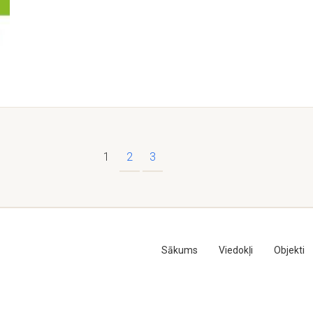
1
2
3
Sākums
Viedokļi
Objekti