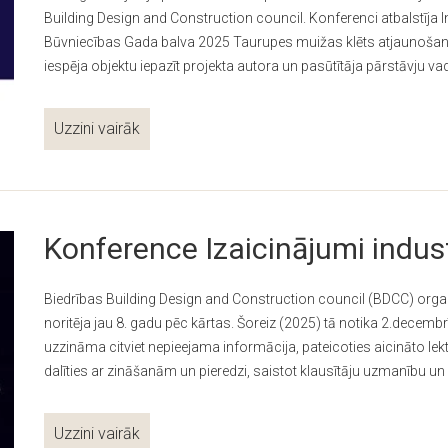
Building Design and Construction council. Konferenci atbalstīj
Būvniecības Gada balva 2025 Taurupes muižas klēts atjaunošana
iespēja objektu iepazīt projekta autora un pasūtītāja pārstāvju va
Uzzini vairāk
Konference Izaicinājumi indus
Biedrības Building Design and Construction council (BDCC) organ
noritēja jau 8. gadu pēc kārtas. Šoreiz (2025) tā notika 2.decembr
uzzināma citviet nepieejama informācija, pateicoties aicināto l
dalīties ar zināšanām un pieredzi, saistot klausītāju uzmanību u
Uzzini vairāk