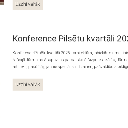
Uzzini vairāk
Konference Pilsētu kvartāli 2
Konference Pilsētu kvartāli 2025 - arhitektūra, labiekārtojuma ris
5.jūnijā Jūrmalas Asapazijas pamatskolā Aizputes ielā 1a, Jūrm
arhitekti, pasūtītāji, jaunie speciālisti, dizaineri, pašvaldību atbildīg
Uzzini vairāk