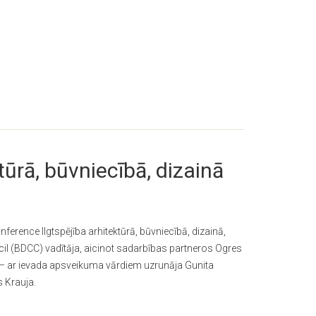
tūrā, būvniecībā, dizainā
erence Ilgtspējība arhitektūrā, būvniecībā, dizainā,
cil (BDCC) vadītāja, aicinot sadarbības partneros Ogres
 – ar ievada apsveikuma vārdiem uzrunāja Gunita
 Krauja.