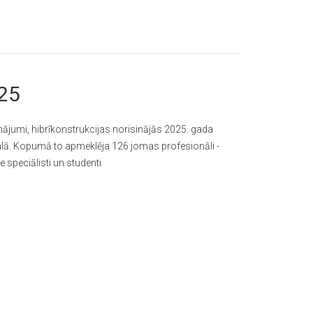
025
inājumi, hibrīkonstrukcijas norisinājās 2025. gada
alā. Kopumā to apmeklēja 126 jomas profesionāli -
ie speciālisti un studenti.