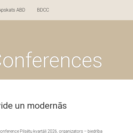
Apskats ABD
BDCC
onferences
 vide un modernās
konference Pilsētu kvartāli 2026, organizators – biedrība