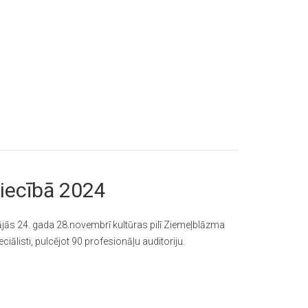
niecībā 2024
ājās 24. gada 28.novembrī kultūras pilī Ziemeļblāzma
ciālisti, pulcējot 90 profesionāļu auditoriju.