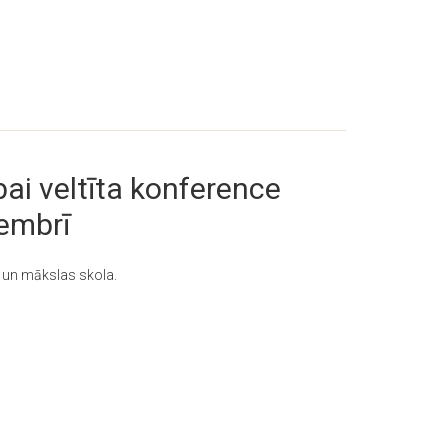
bai veltīta konference
tembrī
 un mākslas skola.