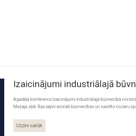
Izaicinājumi industriālajā būv
Ikgadējā konference Izaicinājumi industriālajā būvniecībā norsin
Mazajā zālē. Bija laipni aicināti būvniecības un saistīto nozaru spe
Uzzini vairāk