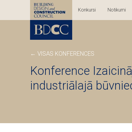
Konkursi
Notikumi
← VISAS KONFERENCES
Konference Izaicin
industriālajā būvni