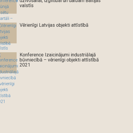
dzīvošanai, izglītībai un darbam Baltijas
valstīs
Vērienīgi Latvijas objekti attīstībā
Konference Izaicinājumi industriālajā
būvniecībā – vērienīgi objekti attīstībā
2021