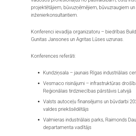
projektētājiem, būvuzņēmējiem, būvuzraugiem un
inženierkonsultantiem.
Konferenci ievadīja organizatoru – biedrības Buil
Gunitas Jansones un Agritas Lūses uzrunas.
Konferences referāti:
Kundziņsala – jaunais Rīgas industriālais ce
Vesmaco risinājumi – infrastruktūras dr
Reģionālais tirdzniecības pārstāvis Latvijā
Valsts autoceļu finansējums un būvdarbi 202
valdes priekšsēdētājs
Valmieras industriālais parks, Raimonds Da
departamenta vadītājs