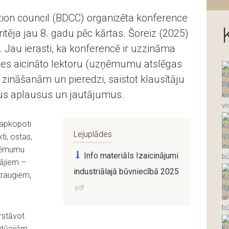
tion council (BDCC) organizēta konference
ritēja jau 8. gadu pēc kārtas. Šoreiz (2025)
 Jau ierasti, ka konferencē ir uzzināma
oties aicināto lektoru (uzņēmumu atslēgas
r zināšanām un pieredzi, saistot klausītāju
us aplausus un jautājumus.
 apkopoti
Lejuplādes
kti, ostas,
zņēmumu
Info materiāls Izaicinājumi
tājiem –
industriālajā būvniecībā 2025
zraugiem,
rstāvot
tūcijām,