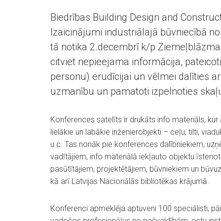
Biedrības Building Design and Construc
Izaicinājumi industriālajā būvniecībā no
tā notika 2.decembrī k/p Ziemeļblāzma.
citviet nepieejama informācija, pateic
personu) erudīcijai un vēlmei dalīties a
uzmanību un pamatoti izpelnoties skaļ
Konferences satelīts ir drukāts info materiāls, kur
lielākie un labākie inženierobjekti – ceļu, tilti, viadu
u.c. Tas nonāk pie konferences dalībniekiem, u
vadītājiem, info materiālā iekļauto objektu īsteno
pasūtītājiem, projektētājiem, būvniekiem un būvu
kā arī Latvijas Nacionālās bibliotēkas krājumā.
Konferenci apmeklēja aptuveni 100 speciālisti, pā
vadošos profesionāļus no pašvaldībām, ostu insti