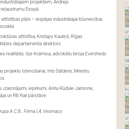
 industriālajiem projektiem, Andrejs
meļaustrumu Eiropā
ttīstības plāni – iespējas industriālajai būvniecībai,
loceklis
truktūras attīstība, Kristaps Kauliņš, Rīgas
litātes departamenta direktors
ses realitātei, Ilze Kramiņa, advokātu biroja Eversheds
projektu īstenošanai, Ints Dālderis, Ministru
os
s, izaicinājumi, iepirkumi, Anita Rūdule-Jansone,
tāja un RB Rail pārstāve
rupa A.C.B., Firma L4, Vesmaco.