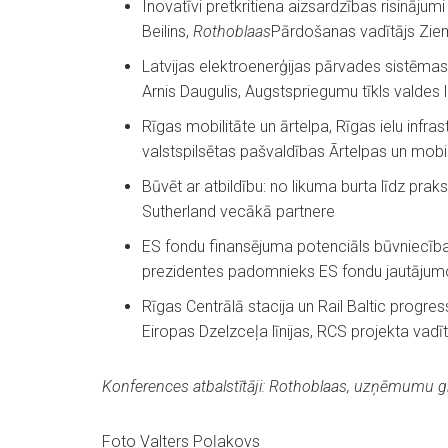
Inovatīvi pretkritiena aizsardzības risinājumi
Beilins,
Rothoblaas
Pārdošanas vadītājs Zie
Latvijas elektroenerģijas pārvades sistēmas a
Arnis Daugulis, Augstspriegumu tīkls valdes 
Rīgas mobilitāte un ārtelpa, Rīgas ielu infras
valstspilsētas pašvaldības Ārtelpas un mobi
Būvēt ar atbildību: no likuma burta līdz prak
Sutherland vecākā partnere
ES fondu finansējuma potenciāls būvniecības 
prezidentes padomnieks ES fondu jautājum
Rīgas Centrālā stacija un Rail Baltic progres
Eiropas Dzelzceļa līnijas, RCS projekta vadī
Konferences atbalstītāji: Rothoblaas, uzņēmumu g
Foto Valters Poļakovs