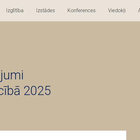
Izglītība
Izstādes
Konferences
Viedokļi
ājumi
ecībā 2025