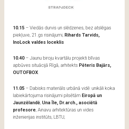
10.15
– Viedās durvis un slēdzenes, bez atslēgas
piekļuve, 21.gs risinājumi,
Rihards Tarvids,
InoLock valdes loceklis
10.40
– Jaunu biroju kvartālu projekti blīvas
apbūves situācijā Rīgā, arhitekts
Pēteris Bajārs,
OUTOFBOX
.
11.05
– Dabisks materiāls urbānā vidē: unikāli koka
labiekārtojuma risinājumi pilsētām
Eiropā un
Jaunzēlandē
,
Una Īle, Dr.arch., asociētā
profesore
, Ainavu arhitektūras un vides
inženierijas institūts, LBTU;