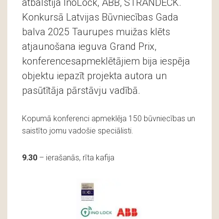
atbalstīja InoLock, ABB, STRANDECK.
Konkursā Latvijas Būvniecības Gada
balva 2025 Taurupes muižas klēts
atjaunošana ieguva Grand Prix,
konferencesapmeklētājiem bija iespēja
objektu iepazīt projekta autora un
pasūtītāja pārstāvju vadībā.
Kopumā konferenci apmeklēja 150 būvniecības un
saistīto jomu vadošie speciālisti.
9.30
– ierašanās, rīta kafija