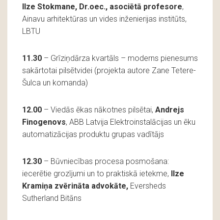
Ilze Stokmane, Dr.oec., asociētā profesore
,
Ainavu arhitektūras un vides inženierijas institūts,
LBTU
11.30
– Grīziņdārza kvartāls – moderns pienesums
sakārtotai pilsētvidei (projekta autore Zane Tetere-
Šulca un komanda)
12.00
– Viedās ēkas nākotnes pilsētai,
Andrejs
Finogenovs
, ABB Latvija Elektroinstalācijas un ēku
automatizācijas produktu grupas vadītājs
12.30
– Būvniecības procesa posmošana:
iecerētie grozījumi un to praktiskā ietekme,
Ilze
Kramiņa zvērināta
advokāte,
Eversheds
Sutherland Bitāns