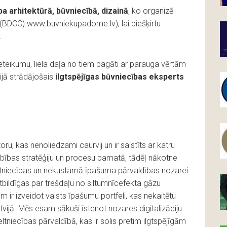
ba arhitektūrā, būvniecībā, dizainā
, ko organizē
 (BDCC) www.buvniekupadome.lv), lai piešķirtu
.
eteikumu, liela daļa no tiem bagāti ar parauga vērtām
ijā strādājošais
ilgtspējīgas būvniecības eksperts
ru, kas nenoliedzami caurvij un ir saistīts ar katru
bības stratēģiju un procesu pamatā, tādēļ nākotne
ltniecības un nekustamā īpašuma pārvaldības nozarei
atbildīgas par trešdaļu no siltumnīcefekta gāzu
ir izveidot valsts īpašumu portfeli, kas nekaitētu
ijā. Mēs esam sākuši īstenot nozares digitalizāciju
tniecības pārvaldībā, kas ir solis pretim ilgtspējīgām