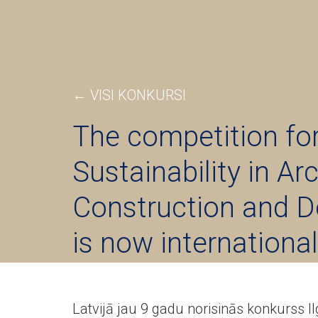
← VISI KONKURSI
The competition fo
Sustainability in Ar
Construction and D
is now international
Latvijā jau 9 gadu norisinās konkurss Ilg