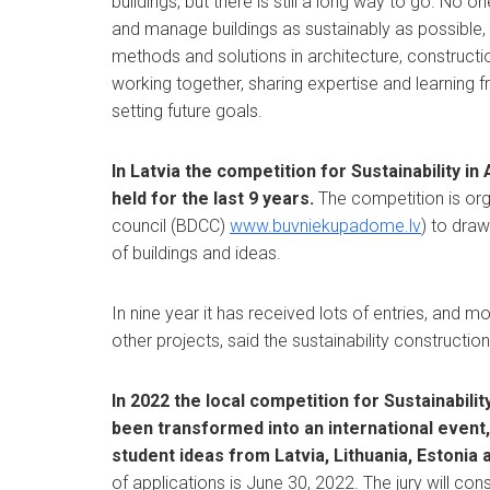
buildings, but there is still a long way to go. No o
and manage buildings as sustainably as possible, b
methods and solutions in architecture, construct
working together, sharing expertise and learning
setting future goals.
In Latvia the competition for Sustainability i
held for the last 9 years.
The competition is or
council (BDCC)
www.buvniekupadome.lv
) to draw
of buildings and ideas.
In nine year it has received lots of entries, and m
other projects, said the sustainability constructio
In 2022 the local competition for Sustainabili
been transformed into an international event, 
student ideas from Latvia, Lithuania, Estonia
of applications is June 30, 2022. The jury will con