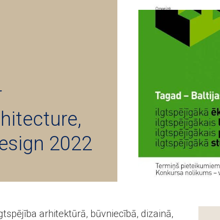
r
chitecture,
esign 2022
tspējība arhitektūrā, būvniecībā, dizainā,