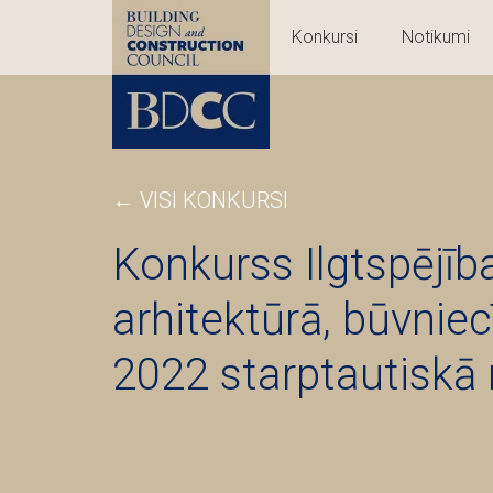
Konkursi
Notikumi
← VISI KONKURSI
Konkurss Ilgtspējīb
arhitektūrā, būvniec
2022 starptautiskā