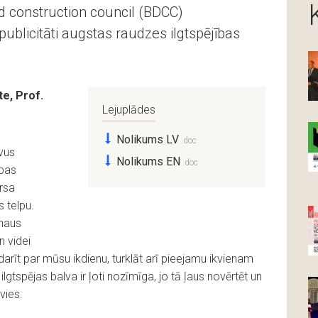
nd construction council (BDCC)
ublicitāti augstas raudzes ilgtspējības
e, Prof.
Lejuplādes
Nolikums LV
avus
Nolikums EN
opas
rsa
s telpu.
uhaus
n videi
darīt par mūsu ikdienu, turklāt arī pieejamu ikvienam
lgtspējas balva ir ļoti nozīmīga, jo tā ļaus novērtēt un
vies.