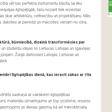
cībā vēl nav perfekta instrumentu klāsta, lai ēku
espējas ilgtspējīgāk, taču nozarē tiek ieviestas
s skar arhitektūru, celtniecību un projektēšanu. Mēs
, daloties ar pieredzi un mācoties vienam no otra,
ektūrā, būvniecībā, dizainā transformēsies par
s un studentu idejas no Lietuvas, Latvijas un Igaunijas.
nijam. Žūrijā darbosies Latvijas, Lietuvas un
isti.
brī Ilgtspējības dienā, kas ierasti sākas ar rīta
ērtēts saskaņā ar vairākiem ilgtspējības
ājumi, materiālu izmantojums un top izcelsme, resursu
izgaismojums un dienas gaisma, kā arī mikroklimata