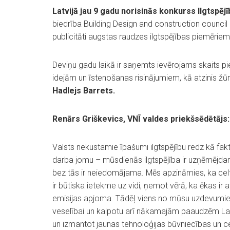
Latvijā jau 9 gadu norisinās konkurss Ilgtspējī
biedrība Building Design and construction council
publicitāti augstas raudzes ilgtspējības piemēriem
Deviņu gadu laikā ir saņemts ievērojams skaits pi
idejām un īstenošanas risinājumiem, kā atzinis žūr
Hadlejs Barrets.
Renārs Griškevics, VNĪ valdes priekšsēdētājs:
Valsts nekustamie īpašumi ilgtspējību redz kā fakto
darba jomu – mūsdienās ilgtspējība ir uzņēmējdar
bez tās ir neiedomājama. Mēs apzināmies, ka ce
ir būtiska ietekme uz vidi, ņemot vērā, ka ēkas ir 
emisijas apjoma. Tādēļ viens no mūsu uzdevumiem 
veselībai un kalpotu arī nākamajām paaudzēm Latv
un izmantot jaunas tehnoloģijas būvniecības un cel