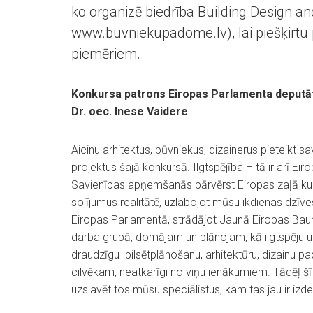
ko organizē biedrība Building Design a
www.buvniekupadome.lv), lai piešķirtu p
piemēriem.
Konkursa patrons
Eiropas Parlamenta deputāt
Dr. oec.
Inese Vaidere
Aicinu arhitektus, būvniekus, dizainerus pieteikt s
projektus šajā konkursā. Ilgtspējība – tā ir arī Eir
Savienības apņemšanās pārvērst Eiropas zaļā ku
solījumus realitātē, uzlabojot mūsu ikdienas dzīve
Eiropas Parlamentā, strādājot Jaunā Eiropas Ba
darba grupā, domājam un plānojam, kā ilgtspēju u
draudzīgu pilsētplānošanu, arhitektūru, dizainu pa
cilvēkam, neatkarīgi no viņu ienākumiem. Tādēļ šī i
uzslavēt tos mūsu speciālistus, kam tas jau ir izde