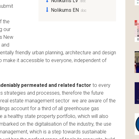
Nolikums LV
 submit
Nolikums EN
f the
g our
t’s New
g and
ntally friendly urban planning, architecture and design
o make it accessible to everyone, independent of
undeniably permeated and related factor
to every
ss strategies and processes, therefore the future
and real estate management sector we are aware of the
dings account for a third of all greenhouse gas
 a healthy state property portfolio, which will also
barked on the digitalisation of the industry, the use
 management, which is a step towards sustainable