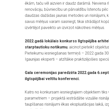
ēkām, taču vēl aizvien ir daudz darāmā. Neviena rī
renovāciju, būvniecību un pārvaldību īstenotu pēc i
daudzas dažādas jaunas metodes un risinājumi, ka
savus mērķus varam sasniegt, tikai strādājot kopā
izvērtējot paveikto un izvirzot nākotnes mērķus.
2022.gadā lokālais konkurss Ilgtspējība arhit
starptautisku notikumu
, aicinot pieteikt objektu
Pieteikumu iesniegšanas termiņš – 2022.gada 30.jū
Igaunijas eksperti – atzītākie praktizējošies speciāl
Gala ceremonijas paredzēta 2022.gada 6.septem
ilgtspējībai veltītu konferenci.
Katrs no konkursam iesniegtajiem objektiem tiks v
parametriem – projektā iestrādātie vizuālie risin
taupīšanas risinājumi ēkas ekspluatācijas laikā, 