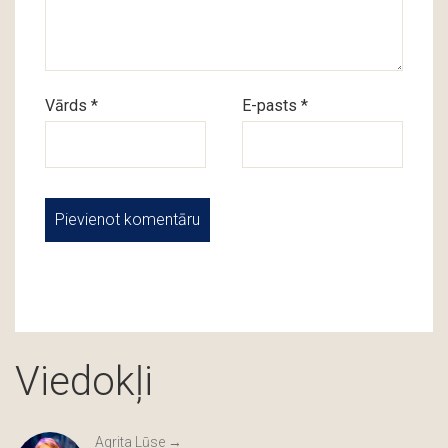
Vārds *
E-pasts *
Viedokļi
Agrita Lūse →