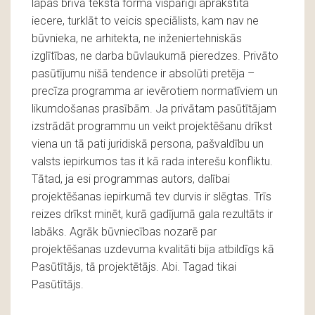
lapas brīvā teksta formā vispārīgi aprakstīta
iecere, turklāt to veicis speciālists, kam nav ne
būvnieka, ne arhitekta, ne inženiertehniskās
izglītības, ne darba būvlaukumā pieredzes. Privāto
pasūtījumu nišā tendence ir absolūti pretēja –
precīza programma ar ievērotiem normatīviem un
likumdošanas prasībām. Ja privātam pasūtītājam
izstrādāt programmu un veikt projektēšanu drīkst
viena un tā pati juridiskā persona, pašvaldību un
valsts iepirkumos tas it kā rada interešu konfliktu.
Tātad, ja esi programmas autors, dalībai
projektēšanas iepirkumā tev durvis ir slēgtas. Trīs
reizes drīkst minēt, kurā gadījumā gala rezultāts ir
labāks. Agrāk būvniecības nozarē par
projektēšanas uzdevuma kvalitāti bija atbildīgs kā
Pasūtītājs, tā projektētājs. Abi. Tagad tikai
Pasūtītājs.