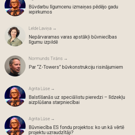
Būvdarbu līgumcenu izmaiņas pēdējo gadu
iepirkumos
Lelde Laviņa →
Nepārvaramas varas apstākļi būvniecības
līgumu izpildē
Normunds Tirāns →
Par “Z-Towers” būvkonstrukciju risinājumiem
Agrita Lūse →
Balstīšanās uz speciālistu pieredzi – līdzekļu
aizplūšana starpniecībai
Agrita Lūse →
Būvniecība ES fondu projektos: ko un kā vērtē
projektu uzraudzītāji?