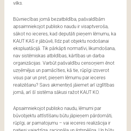
vilks.
Būvniecības jomā bezatbildība, pašvaldībām
apsaimniekojot publisko naudu ir visaptveroša,
sākot no ieceres, kad deputāti pieņem lēmumu, ka
KAUT KAS ir jābūvē, līdz pat objektu nodošanai
ekspluatācijā. Tik pārkāpti normatīvi, likumdošana,
nav sistēmiskas atbildības, kārtības un darba
organizācijas. Varbūt pašvaldību censoņiem ēnot
uzņēmējus un pamācīties, kā tie, rūpīgi izsverot
visus par un pret, pieņem lēmumu par ieceres
realizēšanu? Savs akmentiņš jāiemet arī izglītības
jomā, arī šī sistēma sākusi ražot KAUT KO.
Apsaimniekojot publisko naudu, lēmumi par
būvobjektu attīstīšanu būtu jāpieņem pārdomāti,
rūpīgi, ar pamatojumu – vai ieceres realizācija ir
patiesi vajadzīga, racionāla un ilgtspējīga. Un būtu