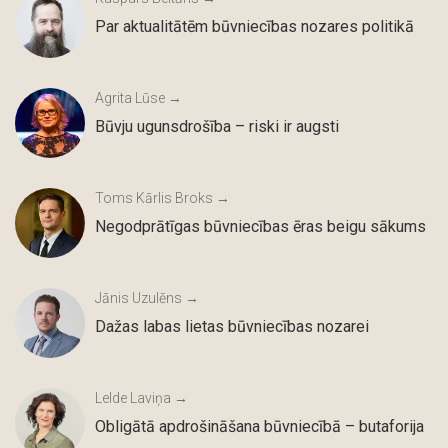
Par aktualitātēm būvniecības nozares politikā
Agrita Lūse →
Būvju ugunsdrošība – riski ir augsti
Toms Kārlis Broks →
Negodprātīgas būvniecības ēras beigu sākums
Jānis Uzulēns →
Dažas labas lietas būvniecības nozarei
Lelde Laviņa →
Obligātā apdrošināšana būvniecībā – butaforija