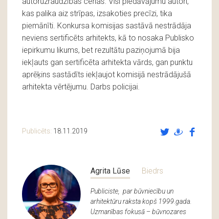
autoruzraudzības cenas. Visi piedāvājumu autori,
kas palika aiz strīpas, izsakoties precīzi, tika
piemānīti. Konkursa komisijas sastāvā nestrādāja
neviens sertificēts arhitekts, kā to nosaka Publisko
iepirkumu likums, bet rezultātu paziņojumā bija
iekļauts gan sertificēta arhitekta vārds, gan punktu
aprēķins sastādīts iekļaujot komisijā nestrādājušā
arhitekta vērtējumu. Darbs policijai.
Publicēts:
18.11.2019
Agrita Lūse
Biedrs
Publiciste, par būvniecību un
arhitektūru raksta kopš 1999.gada.
Uzmanības fokusā – būvnozares