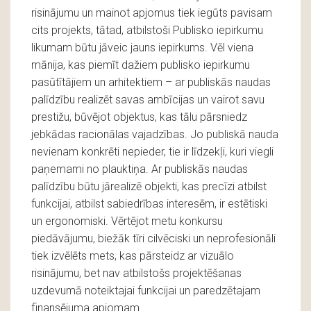
risinājumu un mainot apjomus tiek iegūts pavisam
cits projekts, tātad, atbilstoši Publisko iepirkumu
likumam būtu jāveic jauns iepirkums. Vēl viena
mānija, kas piemīt dažiem publisko iepirkumu
pasūtītājiem un arhitektiem – ar publiskās naudas
palīdzību realizēt savas ambīcijas un vairot savu
prestižu, būvējot objektus, kas tālu pārsniedz
jebkādas racionālas vajadzības. Jo publiskā nauda
nevienam konkrēti nepieder, tie ir līdzekļi, kuri viegli
paņemami no plauktiņa. Ar publiskās naudas
palīdzību būtu jārealizē objekti, kas precīzi atbilst
funkcijai, atbilst sabiedrības interesēm, ir estētiski
un ergonomiski. Vērtējot metu konkursu
piedāvājumu, biežāk tīri cilvēciski un neprofesionāli
tiek izvēlēts mets, kas pārsteidz ar vizuālo
risinājumu, bet nav atbilstošs projektēšanas
uzdevumā noteiktajai funkcijai un paredzētajam
finansējuma apjomam.