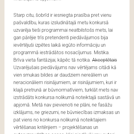
Starp citu, šobrīd ir iesniegta prasība pret vienu
pašvaldību, kuras izsludinātajā metu konkursā
uzvarēja tieši programmai neatbilstošs mets, lai
gan pārējie trīs pretendenti piedāvājumos bija
ievērtējuši izpētes laikā iegūto informāciju un
programmā iestrādātos nosacījumus. Mistika.
Brīva vieta fantāzijai, kāpēc tā notika.
Akceptētais
Uzvarējušais piedāvājums nav vērtējams citādi kā
vien smukas bildes ar daudziem nereāliem un
neracionāliem risinājumiem, ar risinājumiem, kuri ir
klajā pretrunā ar būvnormatīviem, turklāt mets nav
izstrādāts konkursa nolikumā noteiktajā sastāvā un
apjomā. Metā nav pievienoti ne plāni, ne fasāžu
izklājums, ne griezumi, ne būvniecības izmaksas un
pat viens no konkursa nolikumā noteiktajiem
vērtēšanas kritērijiem – projektēšanas un