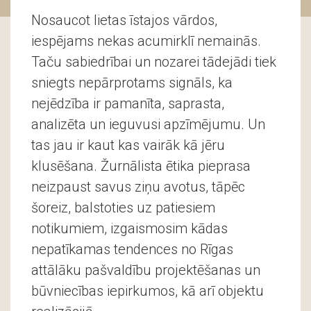
Nosaucot lietas īstajos vārdos,
iespējams nekas acumirklī nemainās.
Taču sabiedrībai un nozarei tādejādi tiek
sniegts nepārprotams signāls, ka
nejēdzība ir pamanīta, saprasta,
analizēta un ieguvusi apzīmējumu. Un
tas jau ir kaut kas vairāk kā jēru
klusēšana. Žurnālista ētika pieprasa
neizpaust savus ziņu avotus, tāpēc
šoreiz, balstoties uz patiesiem
notikumiem, izgaismosim kādas
nepatīkamas tendences no Rīgas
attālāku pašvaldību projektēšanas un
būvniecības iepirkumos, kā arī objektu