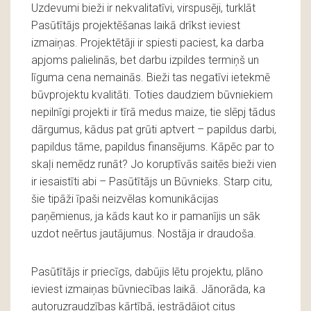
Uzdevumi bieži ir nekvalitatīvi, virspusēji, turklāt
Pasūtītājs projektēšanas laikā drīkst ieviest
izmaiņas. Projektētāji ir spiesti paciest, ka darba
apjoms palielinās, bet darbu izpildes termiņš un
līguma cena nemainās. Bieži tas negatīvi ietekmē
būvprojektu kvalitāti. Toties daudziem būvniekiem
nepilnīgi projekti ir tīrā medus maize, tie slēpj tādus
dārgumus, kādus pat grūti aptvert – papildus darbi,
papildus tāme, papildus finansējums. Kāpēc par to
skaļi nemēdz runāt? Jo koruptīvās saitēs bieži vien
ir iesaistīti abi – Pasūtītājs un Būvnieks. Starp citu,
šie tipāži īpaši neizvēlas komunikācijas
paņēmienus, ja kāds kaut ko ir pamanījis un sāk
uzdot neērtus jautājumus. Nostāja ir draudoša.
Pasūtītājs ir priecīgs, dabūjis lētu projektu, plāno
ieviest izmaiņas būvniecības laikā. Jānorāda, ka
autoruzraudzības kārtībā, iestrādājot citus