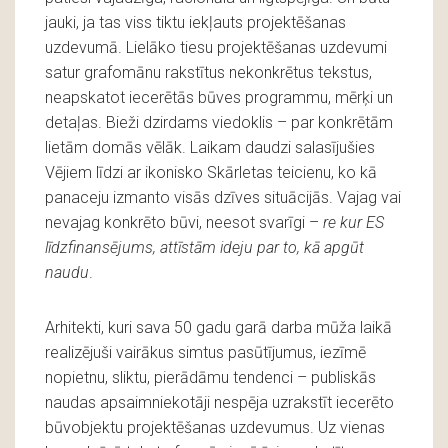
jauki, ja tas viss tiktu iekļauts projektēšanas
uzdevumā. Lielāko tiesu projektēšanas uzdevumi
satur grafomānu rakstītus nekonkrētus tekstus,
neapskatot iecerētās būves programmu, mērķi un
detaļas. Bieži dzirdams viedoklis – par konkrētām
lietām domās vēlāk. Laikam daudzi salasījušies
Vējiem līdzi ar ikonisko Skārletas teicienu, ko kā
panaceju izmanto visās dzīves situācijās. Vajag vai
nevajag konkrēto būvi, neesot svarīgi –
re kur ES
līdzfinansējums, attīstām ideju par to, kā apgūt
naudu
.
Arhitekti, kuri sava 50 gadu garā darba mūža laikā
realizējuši vairākus simtus pasūtījumus, iezīmē
nopietnu, sliktu, pierādāmu tendenci – publiskās
naudas apsaimniekotāji nespēja uzrakstīt iecerēto
būvobjektu projektēšanas uzdevumus. Uz vienas