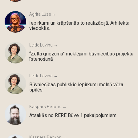
Agrita Lūse →
Iepirkumi un krāpšanās to realizācijā. Arhitekta
viedoklis.
Lelde Laviņa →
“Zelta griezuma” meklējumi būvniecības projektu
īstenošanā
Lelde Laviņa →
Būvniecības publiskie iepirkumi melnā vēža
spīlēs
Kaspars Beitāns →
Atsakās no RERE Būve 1 pakalpojumiem
Kaspars Beitāns →