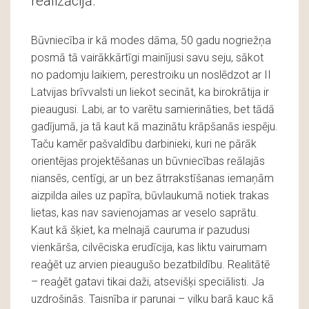
realizācijā.
Būvniecība ir kā modes dāma, 50 gadu nogriežņa
posmā tā vairākkārtīgi mainījusi savu seju, sākot
no padomju laikiem, perestroiku un noslēdzot ar II
Latvijas brīvvalsti un liekot secināt, ka birokrātija ir
pieaugusi. Labi, ar to varētu samierināties, bet tādā
gadījumā, ja tā kaut kā mazinātu krāpšanās iespēju.
Taču kamēr pašvaldību darbinieki, kuri ne pārāk
orientējas projektēšanas un būvniecības reālajās
niansēs, centīgi, ar un bez ātrrakstīšanas iemaņām
aizpilda ailes uz papīra, būvlaukumā notiek trakas
lietas, kas nav savienojamas ar veselo saprātu.
Kaut kā šķiet, ka melnajā cauruma ir pazudusi
vienkārša, cilvēciska erudīcija, kas liktu vairumam
reaģēt uz arvien pieaugušo bezatbildību. Realitātē
– reaģēt gatavi tikai daži, atsevišķi speciālisti. Ja
uzdrošinās. Taisnība ir parunai – vilku barā kauc kā