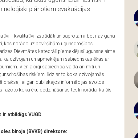
n neloģiski plānotiem evakuācijas
tīvi ir kvalitatīvi izstrādāti un saprotami, bet nav gana
ri, kas norāda uz paviršībām ugunsdrošības
Parīzes Dievmātes katedrāli piemeklējusī ugunsnelaime
s, ka dzīvojam un apmeklējam sabiedriskas ēkas ar
iem. Vienlaicīgi sabiedrībā valda arī mīti un
gunsdrošības riskiem, līdz ar to koka dzīvojamās
lā prakse, lai gan publiskajos informācijas avotos
ās ražoto koka ēku dedzināšanas testi norāda, ka šīs
 ir atbildīgs VUGD
oles biroja (BVKB) direktore: