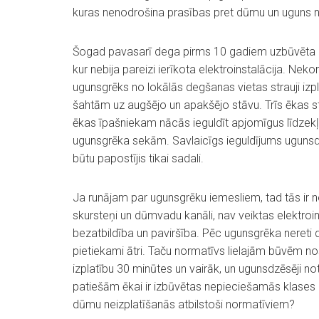
kuras nenodrošina prasības pret dūmu un uguns n
Šogad pavasarī dega pirms 10 gadiem uzbūvēta pu
kur nebija pareizi ierīkota elektroinstalācija. Neko
ugunsgrēks no lokālās degšanas vietas strauji izp
šahtām uz augšējo un apakšējo stāvu. Trīs ēkas st
ēkas īpašniekam nācās ieguldīt apjomīgus līdzek
ugunsgrēka sekām. Savlaicīgs ieguldījums ugunsd
būtu papostījis tikai sadali.
Ja runājam par ugunsgrēku iemesliem, tad tās ir ne
skursteņi un dūmvadu kanāli, nav veiktas elektroi
bezatbildība un paviršība. Pēc ugunsgrēka nereti
pietiekami ātri. Taču normatīvs lielajām būvēm no
izplatību 30 minūtes un vairāk, un ugunsdzēsēji not
patiešām ēkai ir izbūvētas nepieciešamās klases 
dūmu neizplatīšanās atbilstoši normatīviem?