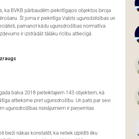
s, ka BVKB pārbaudēm piekritīgajos objektos biroja
ērošanu. Šī joma ir piekritīga Valsts ugunsdzēsības un
peciālisti, pamanot kādu ugunsdrošības normatīva
evums ir izstrādāt tālāku rīcību attiecīgā
.
uzraugs
gada balva 2018 pieteiktajiem 143 objektiem, kā
prātīga attieksme pret ugunsdrošību. Un pats par sevi
iem ugunsdrošības risinājumiem ir pieņemtas
i bieži nākas konstatēt, ka netiek izpildīti ēku