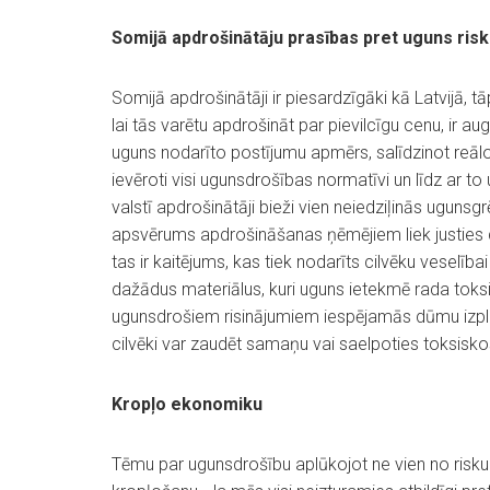
Somijā apdrošinātāju prasības pret uguns ris
Somijā apdrošinātāji ir piesardzīgāki kā Latvijā, 
lai tās varētu apdrošināt par pievilcīgu cenu, ir au
uguns nodarīto postījumu apmērs, salīdzinot reālo 
ievēroti visi ugunsdrošības normatīvi un līdz ar 
valstī apdrošinātāji bieži vien neiedziļinās uguns
apsvērums apdrošināšanas ņēmējiem liek justies d
tas ir kaitējums, kas tiek nodarīts cilvēku veselīb
dažādus materiālus, kuri uguns ietekmē rada tok
ugunsdrošiem risinājumiem iespējamās dūmu izpl
cilvēki var zaudēt samaņu vai saelpoties toksisko
Kropļo ekonomiku
Tēmu par ugunsdrošību aplūkojot ne vien no risk