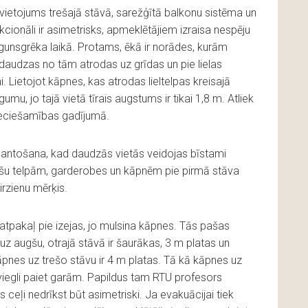
izvietojums trešajā stāvā, sarežģītā balkonu sistēma un
nkcionāli ir asimetrisks, apmeklētājiem izraisa nespēju
i ugunsgrēka laikā. Protams, ēkā ir norādes, kurām
daudzas no tām atrodas uz grīdas un pie lielas
. Lietojot kāpnes, kas atrodas lieltelpas kreisajā
u, jo tajā vietā tīrais augstums ir tikai 1,8 m. Atliek
pieciešamības gadījumā.
zmantošana, kad daudzās vietās veidojas bīstami
ešu telpām, garderobes un kāpnēm pie pirmā stāva
irzienu mērķis.
atpakaļ pie izejas, jo mulsina kāpnes. Tās pašas
z augšu, otrajā stāvā ir šaurākas, 3 m platas un
pnes uz trešo stāvu ir 4 m platas. Tā kā kāpnes uz
 viegli paiet garām. Papildus tam RTU profesors
 ceļi nedrīkst būt asimetriski. Ja evakuācijai tiek