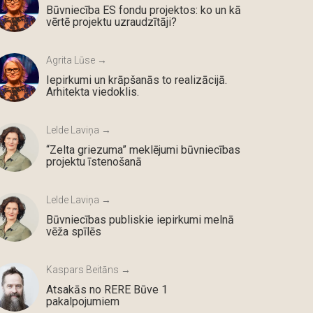
Būvniecība ES fondu projektos: ko un kā
vērtē projektu uzraudzītāji?
Agrita Lūse →
Iepirkumi un krāpšanās to realizācijā.
Arhitekta viedoklis.
Lelde Laviņa →
“Zelta griezuma” meklējumi būvniecības
projektu īstenošanā
Lelde Laviņa →
Būvniecības publiskie iepirkumi melnā
vēža spīlēs
Kaspars Beitāns →
Atsakās no RERE Būve 1
pakalpojumiem