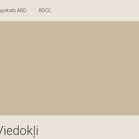
Apskats ABD
BDCC
Viedokļi