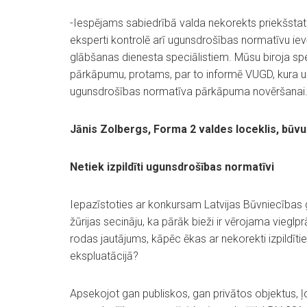
-Iespējams sabiedrībā valda nekorekts priekšstat
eksperti kontrolē arī ugunsdrošības normatīvu iev
glābšanas dienesta speciālistiem. Mūsu biroja s
pārkāpumu, protams, par to informē VUGD, kura uzd
ugunsdrošības normatīva pārkāpuma novēršanai
Jānis Zolbergs, Forma 2 valdes loceklis, būv
Netiek izpildīti ugunsdrošības normatīvi
Iepazīstoties ar konkursam Latvijas Būvniecības 
žūrijas secināju, ka pārāk bieži ir vērojama viegl
rodas jautājums, kāpēc ēkas ar nekorekti izpildīt
ekspluatācijā?
Apsekojot gan publiskos, gan privātos objektus, ļot