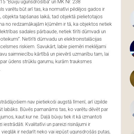
-15 “Būvju ugunsdrošība” un MK Nr. 238
 varētu būt arī tas, ka normatīvi pēdējos gados ir
, objekta tapšanas laikā, tad objektā pielietotajos
ena no redzamākajām kļūmēm ir tā, ka objektos netiek
elektrības sadales pārbaude, netiek tīrīti dūmvadi un
oteikumi”. Netīrīti dūmvadu un elektroinstalācijas
zcelsmes riskiem. Savukārt, labie piemēri meklējami
savu saimniecību kārtībā un pievērš uzmanību tam, lai
nās par ūdens strūklu garumu, kurām trauksmes
.
ādājošiem nav pietiekoši augstā līmenī, arī izpilde
 būt labāks. Būvēs pamanāms tas, ko varētu dēvēt par
umos, kaut kur ne. Daļā būvju tiek it kā izmantoti
 iestrādāti. Kvalitatīvi un pareizi risinājumi ir
em vieglāk ir nedarīt neko vai iepūst ugunsdrošās putas,