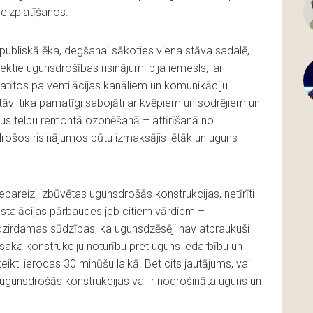
eizplatīšanos.
bliskā ēka, degšanai sākoties viena stāva sadalē,
rektie ugunsdrošības risinājumi bija iemesls, lai
latītos pa ventilācijas kanāliem un komunikāciju
āvi tika pamatīgi sabojāti ar kvēpiem un sodrējiem un
ļus telpu remontā ozonēšanā – attīrīšanā no
rošos risinājumos būtu izmaksājis lētāk un uguns
pareizi izbūvētas ugunsdrošās konstrukcijas, netīrīti
nstalācijas pārbaudes jeb citiem vārdiem –
 dzirdamas sūdzības, ka ugunsdzēsēji nav atbraukuši
saka konstrukciju noturību pret uguns iedarbību un
eikti ierodas 30 minūšu laikā. Bet cits jautājums, vai
ugunsdrošās konstrukcijas vai ir nodrošināta uguns un