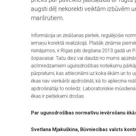
augsti dēļ nekorekti veiktām izbūvēm u
maršrutiem.
Informācija un zināšanas pietiek, regulējošie norma
iemaņu korektā realizācijā. Plašāk zināmie piemē
risinājumos, ir Rīgas pils degšana 2013.gadā un 
šopavasar. Taču diez vai daudzi no mums apzinā
acīmredzamiem ugunsdrošības noteikumu pārkāpum
pārpratumi, kas attiecināmi uz koka ēkām un to u
ēkas nav vienkārši apdrošināt, kā to apliecina reā
apdrošinātāji to noliedz. Laboratoriskie mūsdien
ēkas ir pietiekami drošas.
Par ugunsdrošības normatīvu ievērošanu ēkās
Svetlana Mjakuškina, Būvniecības valsts kontr