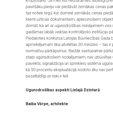
kropļošanu. Ja mēs visi neizturamies atbildīgi p
paviršāku pieeju var piedāvāt zemākas cenas pa
tas notiek tirgū, kur dominē zemākās cenas piedāv
klienti uzticas dokumentiem, apliecinošiem objekta
domāt, ka arī ar ugunsdrošības risinājumiem viss ir
gaidāmas labāk veiktas kontrolējošo institūciju 
Piedaloties konkursa Latvijas Būvniecības Gada b
apmeklējumam tika atvēlētas 30 minūtes – tas ir p
normatīvu pārkāpumus. Biežāk sastopamie pārkāp
starp ugunsdrošiem nodalījumiem, nav izbūvētas 
paveikts, signalizācija un sprinkleru sistēma ugun
kā 50 procentu ekspluatācijā nodoto ēku nav perf
bezatbildīgi un riski ir lieli.
Ugunsdrošības aspekti Lielajā Dzintarā
Baiba Vērpe, arhitekte