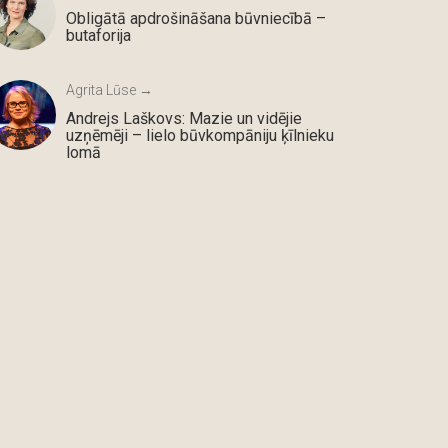
Obligātā apdrošināšana būvniecībā –
butaforija
Agrita Lūse →
Andrejs Laškovs: Mazie un vidējie
uzņēmēji – lielo būvkompāniju ķīlnieku
lomā