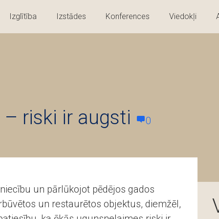
Izglītība
Izstādes
Konferences
Viedokļi
– riski ir augsti
0
ūvniecību un pārlūkojot pēdējos gados
būvētos un restaurētos objektus, diemžēl,
patiesību, ka ēkās ugunsnelaimes riski ir