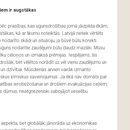
kiem ir augstākas
tāpēc prasības, kas ugunsdrošības jomā jāizpilda ēkām,
gstākas, kā ar likumu noteiktās. Latvijā netiek vērtēts
nodarīto skādi un situāciju, ja būvē būtu korekti
to uguns nodarītie zaudējumi būtu daudz mazāki. Mūsu
grēku cēloņos un izmaksā prēmijas. Iespējams, šis
rošāk, bet vēlētos norādīt uz vēl vienu zaudējumu un
ai un dzīvībai. Mūsdienās arvien vairāk izmanto
siskus ķīmiskus savienojumus. Ja ēkā nav domāts par
atības ierobežošanai un drošiem evakuācijas ceļiem,
s dūmus, neatgriezeniski sabojājot veselību.
u aspekta, bet globālāk, jānorāda uz ekonomikas