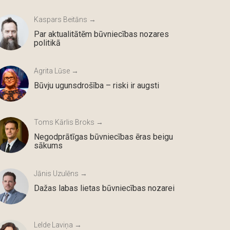
Kaspars Beitāns →
Par aktualitātēm būvniecības nozares
politikā
Agrita Lūse →
Būvju ugunsdrošība – riski ir augsti
Toms Kārlis Broks →
Negodprātīgas būvniecības ēras beigu
sākums
Jānis Uzulēns →
Dažas labas lietas būvniecības nozarei
Lelde Laviņa →