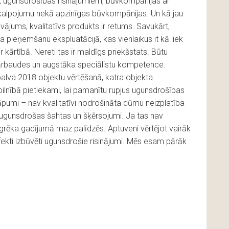
ret ugunsdrošības risinājumiem, būvkompānijas ar
kalpojumu nekā apzinīgas būvkompānijas. Un kā jau
ājums, kvalitatīvs produkts ir retums. Savukārt,
 pieņemšanu ekspluatācijā, kas vienlaikus it kā liek
 kārtībā. Nereti tas ir maldīgs priekšstats. Būtu
pārbaudes un augstāka speciālistu kompetence.
alva 2018 objektu vērtēšanā, katra objekta
ilnībā pietiekami, lai pamanītu rupjus ugunsdrošības
umi – nav kvalitatīvi nodrošināta dūmu neizplatība
ugunsdrošas šahtas un šķērsojumi. Ja tas nav
sgrēka gadījumā maz palīdzēs. Aptuveni vērtējot vairāk
ekti izbūvēti ugunsdrošie risinājumi. Mēs esam pārāk