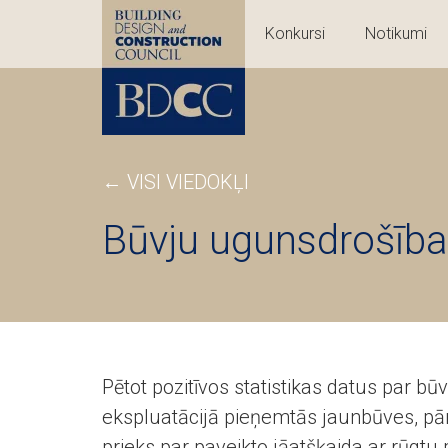
Konkursi
Notikumi
←
VISI VIEDOKĻI
Būvju ugunsdrošība 
Pētot pozitīvos statistikas datus par b
ekspluatācijā pieņemtās jaunbūves, pār
prieks par paveikto jāatšķaida ar rūgtu 