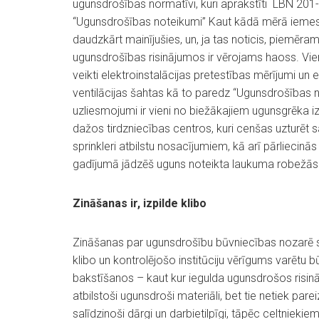
ugunsdrošības normatīvi, kuri aprakstīti LBN 201
“Ugunsdrošības noteikumi” Kaut kādā mērā iemesls
daudzkārt mainījušies, un, ja tas noticis, piemēram
ugunsdrošības risinājumos ir vērojams haoss. Vi
veikti elektroinstalācijas pretestības mērījumi un 
ventilācijas šahtas kā to paredz “Ugunsdrošības n
uzliesmojumi ir vieni no biežākajiem ugunsgrēka i
dažos tirdzniecības centros, kuri cenšas uzturēt 
sprinkleri atbilstu nosacījumiem, kā arī pārlieci
gadījumā jādzēš uguns noteikta laukuma robežās
Zināšanas ir, izpilde klibo
Zināšanas par ugunsdrošību būvniecības nozarē str
klibo un kontrolējošo institūciju vērīgums varētu
bakstīšanos – kaut kur iegulda ugunsdrošos risināj
atbilstoši ugunsdroši materiāli, bet tie netiek pareizi
salīdzinoši dārgi un darbietilpīgi, tāpēc celtnieki