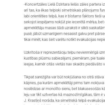
-Koncertzāles Lielā Dzintara lielās zāles partera 
arī tas, ka ēkas telpiski simetriskais plānojums fu
labi orientēties telpā, kas ir bīstams faktors tieš
sekojot iespējams nokļūt pie iecerētā mērķa, bet 
apmeklētāju masas šādi uzraksti ir slikti saskatāmi
pusē, jābūt uzmanīgiem nesasist galvu pret pārsegum
tikai minēt, kas šeit varētu notikt evakuācijas ne
Uzkrītoša ir reprezentāciju telpu nevienmērīgā i
kustības plūsmu sabiezējumi, piemēram, pie tual
ieejas, kamēr citās vietās nav skaidrs piedāvāto v
Tikpat sarežģīta var būt nokļūšana no otrā stāva 
kāpnes, pa kurām apmeklētāji pirms tam nokļuva u
noslēdzas ar monolīto sienu, bet blakusesošās kā
leju var tikt uztvertas kā maznozīmīgākas, tām ir
J. Krastiņš norāda, ka simetriskā telpā evakuācijas