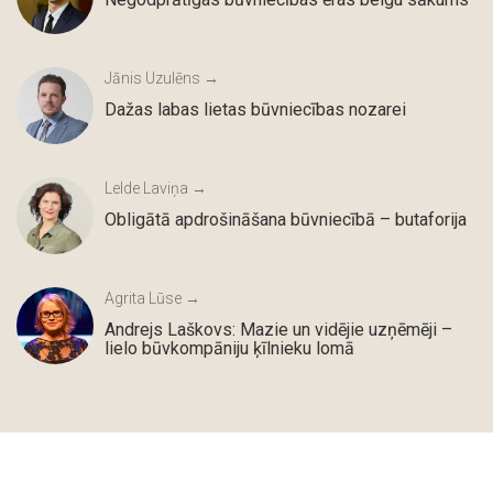
Jānis Uzulēns →
Dažas labas lietas būvniecības nozarei
Lelde Laviņa →
Obligātā apdrošināšana būvniecībā – butaforija
Agrita Lūse →
Andrejs Laškovs: Mazie un vidējie uzņēmēji –
lielo būvkompāniju ķīlnieku lomā