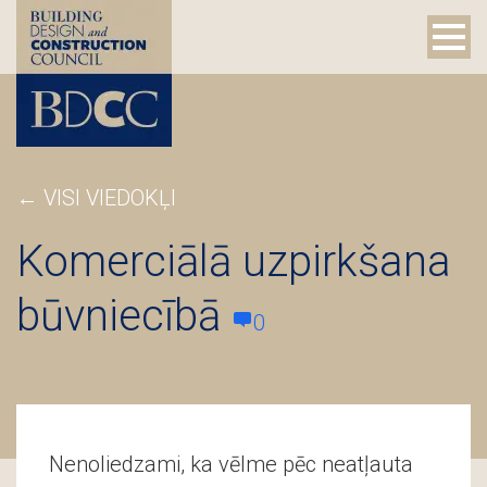
←
VISI VIEDOKĻI
Komerciālā uzpirkšana
būvniecībā
0
Nenoliedzami, ka vēlme pēc neatļauta