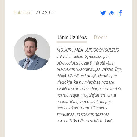
Publicēts:
17.03.2016
Jānis Uzulēns
Biedrs
MG.JUR., MBA, JURISCONSULTUS
valdes loceklis. Specializējas
būvniecības nozarē. Pārstāvējis
būvniekus Skandināvijas valstīs, Īrijā,
Itālijā, Vācijā un Latvijā. Pastāv pie
viedokļa, ka būvniecības nozarē
kvalitāte krietni aizsteigusies priekšā
normatīvajam regulējumam un tā
neesamībai, tāpēc uzskata par
nepieciešamu ieguldīt savas
zināšanas un spēkus nozares
normatīvās bāzes sakārtošanā.