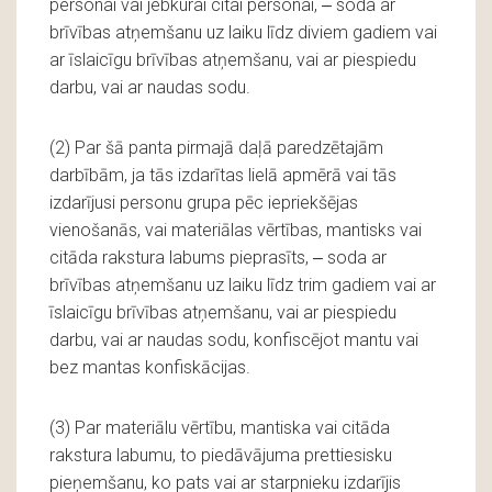
personai vai jebkurai citai personai, ‒ soda ar
brīvības atņemšanu uz laiku līdz diviem gadiem vai
ar īslaicīgu brīvības atņemšanu, vai ar piespiedu
darbu, vai ar naudas sodu.
(2) Par šā panta pirmajā daļā paredzētajām
darbībām, ja tās izdarītas lielā apmērā vai tās
izdarījusi personu grupa pēc iepriekšējas
vienošanās, vai materiālas vērtības, mantisks vai
citāda rakstura labums pieprasīts, ‒ soda ar
brīvības atņemšanu uz laiku līdz trim gadiem vai ar
īslaicīgu brīvības atņemšanu, vai ar piespiedu
darbu, vai ar naudas sodu, konfiscējot mantu vai
bez mantas konfiskācijas.
(3) Par materiālu vērtību, mantiska vai citāda
rakstura labumu, to piedāvājuma prettiesisku
pieņemšanu, ko pats vai ar starpnieku izdarījis