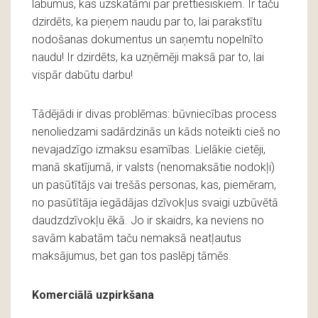
labumus, kas uzskatāmi par prettiesiskiem. Ir taču
dzirdēts, ka pieņem naudu par to, lai parakstītu
nodošanas dokumentus un saņemtu nopelnīto
naudu! Ir dzirdēts, ka uzņēmēji maksā par to, lai
vispār dabūtu darbu!
Tādējādi ir divas problēmas: būvniecības process
nenoliedzami sadārdzinās un kāds noteikti cieš no
nevajadzīgo izmaksu esamības. Lielākie cietēji,
manā skatījumā, ir valsts (nenomaksātie nodokļi)
un pasūtītājs vai trešās personas, kas, piemēram,
no pasūtītāja iegādājas dzīvokļus svaigi uzbūvētā
daudzdzīvokļu ēkā. Jo ir skaidrs, ka neviens no
savām kabatām taču nemaksā neatļautus
maksājumus, bet gan tos paslēpj tāmēs.
Komerciālā uzpirkšana