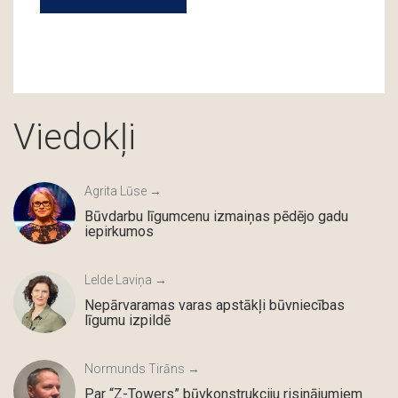
Viedokļi
Agrita Lūse →
Būvdarbu līgumcenu izmaiņas pēdējo gadu
iepirkumos
Lelde Laviņa →
Nepārvaramas varas apstākļi būvniecības
līgumu izpildē
Normunds Tirāns →
Par “Z-Towers” būvkonstrukciju risinājumiem