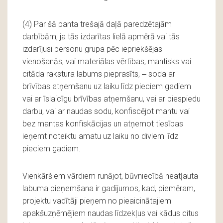
(4) Par šā panta trešajā daļā paredzētajām
darbībām, ja tās izdarītas lielā apmērā vai tās
izdarījusi personu grupa pēc iepriekšējas
vienošanās, vai materiālas vērtības, mantisks vai
citāda rakstura labums pieprasīts, ‒ soda ar
brīvības atņemšanu uz laiku līdz pieciem gadiem
vai ar īslaicīgu brīvības atņemšanu, vai ar piespiedu
darbu, vai ar naudas sodu, konfiscējot mantu vai
bez mantas konfiskācijas un atņemot tiesības
ieņemt noteiktu amatu uz laiku no diviem līdz
pieciem gadiem.
Vienkāršiem vārdiem runājot, būvniecībā neatļauta
labuma pieņemšana ir gadījumos, kad, piemēram,
projektu vadītāji pieņem no pieaicinātajiem
apakšuzņēmējiem naudas līdzekļus vai kādus citus