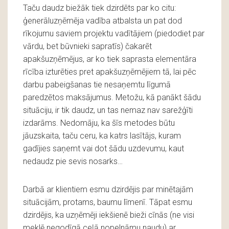
Taču daudz biežāk tiek dzirdēts par ko citu:
ģenerāluzņēmēja vadība atbalsta un pat dod
rīkojumu saviem projektu vadītājiem (piedodiet par
vārdu, bet būvnieki sapratīs) čakarēt
apakšuzņēmējus, ar ko tiek saprasta elementāra
rīcība izturēties pret apakšuzņēmējiem tā, lai pēc
darbu pabeigšanas tie nesaņemtu līgumā
paredzētos maksājumus. Metožu, kā panākt šādu
situāciju, ir tik daudz, un tas nemaz nav sarežģīti
izdarāms. Nedomāju, ka šīs metodes būtu
jāuzskaita, taču ceru, ka katrs lasītājs, kuram
gadījies saņemt vai dot šādu uzdevumu, kaut
nedaudz pie sevis nosarks…
Darbā ar klientiem esmu dzirdējis par minētajām
situācijām, protams, baumu līmenī. Tāpat esmu
dzirdējis, ka uzņēmēji iekšienē bieži cīnās (ne visi
meklē negodīgā ceļā nopelnāmu naudu) ar