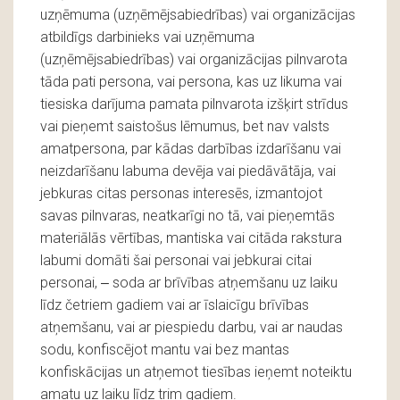
uzņēmuma (uzņēmējsabiedrības) vai organizācijas
atbildīgs darbinieks vai uzņēmuma
(uzņēmējsabiedrības) vai organizācijas pilnvarota
tāda pati persona, vai persona, kas uz likuma vai
tiesiska darījuma pamata pilnvarota izšķirt strīdus
vai pieņemt saistošus lēmumus, bet nav valsts
amatpersona, par kādas darbības izdarīšanu vai
neizdarīšanu labuma devēja vai piedāvātāja, vai
jebkuras citas personas interesēs, izmantojot
savas pilnvaras, neatkarīgi no tā, vai pieņemtās
materiālās vērtības, mantiska vai citāda rakstura
labumi domāti šai personai vai jebkurai citai
personai, ‒ soda ar brīvības atņemšanu uz laiku
līdz četriem gadiem vai ar īslaicīgu brīvības
atņemšanu, vai ar piespiedu darbu, vai ar naudas
sodu, konfiscējot mantu vai bez mantas
konfiskācijas un atņemot tiesības ieņemt noteiktu
amatu uz laiku līdz trim gadiem.