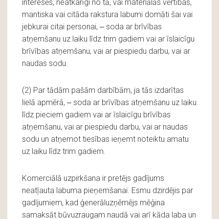
interesēs, neatkarīgi no tā, vai materiālās vērtības,
mantiska vai citāda rakstura labumi domāti šai vai
jebkurai citai personai, ‒ soda ar brīvības
atņemšanu uz laiku līdz trim gadiem vai ar īslaicīgu
brīvības atņemšanu, vai ar piespiedu darbu, vai ar
naudas sodu.
(2) Par tādām pašām darbībām, ja tās izdarītas
lielā apmērā, ‒ soda ar brīvības atņemšanu uz laiku
līdz pieciem gadiem vai ar īslaicīgu brīvības
atņemšanu, vai ar piespiedu darbu, vai ar naudas
sodu un atņemot tiesības ieņemt noteiktu amatu
uz laiku līdz trim gadiem.
Komerciālā uzpirkšana ir pretējs gadījums
neatļauta labuma pieņemšanai. Esmu dzirdējis par
gadījumiem, kad ģenerāluzņēmējs mēģina
samaksāt būvuzraugam naudā vai arī kāda laba un