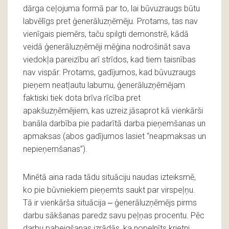
dārga ceļojuma formā par to, lai būvuzraugs būtu
labvēlīgs pret ģenerāluzņēmēju. Protams, tas nav
vienīgais piemērs, taču spilgti demonstrē, kādā
veidā ģenerāluzņēmēji mēģina nodrošināt sava
viedokļa pareizību arī strīdos, kad tiem taisnības
nav vispār. Protams, gadījumos, kad būvuzraugs
pieņem neatļautu labumu, ģenerāluzņēmējam
faktiski tiek dota brīva rīcība pret
apakšuzņēmējiem, kas uzreiz jāsaprot kā vienkārši
banāla darbība pie padarītā darba pieņemšanas un
apmaksas (abos gadījumos lasiet “neapmaksas un
nepieņemšanas”).
Minētā aina rada tādu situāciju naudas izteiksmē,
ko pie būvniekiem pieņemts saukt par virspeļņu.
Tā ir vienkārša situācija ‒ ģenerāluzņēmējs pirms
darbu sākšanas paredz savu peļņas procentu. Pēc
darbu pabeigšanas izrādās, ka nopelnīts krietni