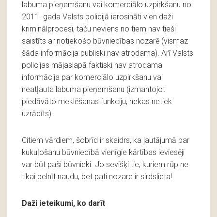
labuma pieņemšanu vai komerciālo uzpirkšanu no
2011. gada Valsts policijā ierosināti vien daži
kriminālprocesi, taču neviens no tiem nav tieši
saistīts ar notiekošo būvniecības nozarē (vismaz
šāda informācija publiski nav atrodama). Arī Valsts
policijas mājaslapā faktiski nav atrodama
informācija par komerciālo uzpirkšanu vai
neatļauta labuma pieņemšanu (izmantojot
piedāvāto meklēšanas funkciju, nekas netiek
uzrādīts).
Citiem vārdiem, šobrīd ir skaidrs, ka jautājumā par
kukuļošanu būvniecībā vienīgie kārtības ieviesēji
var būt paši būvnieki. Jo sevišķi tie, kuriem rūp ne
tikai pelnīt naudu, bet pati nozare ir sirdslieta!
Daži ieteikumi, ko darīt