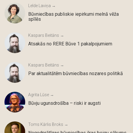
Lelde Laviņa →
Būvniecības publiskie iepirkumi melnā vēža
spīlēs
Kaspars Beitāns →
Atsakās no RERE Būve 1 pakalpojumiem
Kaspars Beitāns →
Par aktualitātēm būvniecības nozares politikā
Agrita Lūse →
Būvju ugunsdrošība – riski ir augsti
Toms Kārlis Broks →
Negodprātīgas būvniecības ēras beigu sākums