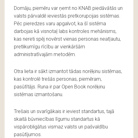
Domāju, piemēru var ņemt no KNAB piedāvātās un
valsts pārvaldē ieviestās pretkorupcijas sistēmas.
Pēc pieredzes varu apgalvot, ka šī sistēma
darbojas kā visnotaļ labs kontroles mehānisms,
kas nereti spēj novērst vienas personas neatļautu,
pretlikumīgu rīcību ar vienkāršām
administratīvajām metodēm.
Otra lieta ir sākt izmantot tādas norēķinu sistēmas,
kas kontrolē trešās personas, piemēram,
pasūtītājs. Runa ir par Open Book norēķinu
sistēmas izmantošanu.
Trešais un svarīgākais ir ieviest standartus, tajā
skaitā būvniecības līgumu standartus kā
vispārobligātus vismaz valsts un pašvaldību
pasūtījumos.