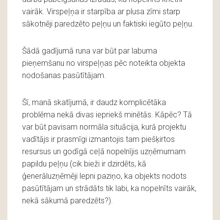
vairāk. Virspeļņa ir starpība ar plusa zīmi starp
sākotnēji paredzēto peļņu un faktiski iegūto peļņu.
Šādā gadījumā runa var būt par labuma
pieņemšanu no virspeļņas pēc noteikta objekta
nodošanas pasūtītājam.
Šī, manā skatījumā, ir daudz komplicētāka
problēma nekā divas iepriekš minētās. Kāpēc? Tā
var būt pavisam normāla situācija, kurā projektu
vadītājs ir prasmīgi izmantojis tam piešķirtos
resursus un godīgā ceļā nopelnījis uzņēmumam
papildu peļņu (cik bieži ir dzirdēts, kā
ģenerāluzņēmēji lepni paziņo, ka objekts nodots
pasūtītājam un strādāts tik labi, ka nopelnīts vairāk,
nekā sākumā paredzēts?).