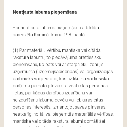
Neatļauta labuma pieņemšana
Par neatļauta labuma pieņemšanu atbildība
paredzēta Krimināllikuma 198. pantā.
(1) Par materiālu vērtību, mantiska vai citāda
rakstura labumu, to piedāvājuma prettiesisku
pieņemšanu, ko pats vai ar starpnieku izdarījis
uzņēmuma (uzņēmējsabiedrības) vai organizācijas
darbinieks vai persona, kas uz likuma vai tiesiska
darījuma pamata pilnvarota vest citas personas
lietas, par kādas darbības izdarīšanu vai
neizdarīšanu labuma devēja vai jebkuras citas
personas interesēs, izmantojot savas pilnvaras,
neatkarīgi no tā, vai pieņemtās materiālās vērtības,
mantiska vai citāda rakstura labumi domāti šai