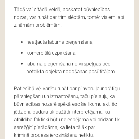
Tādā vai citādā veidā, apskatot būvniecības
nozari, var runāt par trim slēptām, tomēr visiem labi
zināmām problēmām:
neatļauta labuma pieņemšana;
komerciālā uzpirkšana;
labuma pieņemšana no virspeļņas pēc
noteikta objekta nodošanas pasūtītājam.
Patiesībā vēl varētu runāt par pilnvaru ļaunprātīgu
pārsniegšanu un izmantošanu, taču pieļauju, ka
būvniecības nozarē spēkā esošie likumu akti šo
jēdzienu padara tik dažādi interpretējamu, ka
atbildība faktiski būtu neiespējama vai arīdzan tik
sarežģīti pierādāma, ka lieta tālāk par
kriminālprocesa ierosināšanu netiktu.