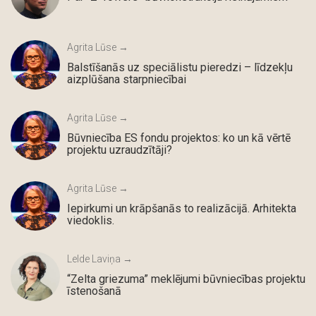
Agrita Lūse →
Balstīšanās uz speciālistu pieredzi – līdzekļu
aizplūšana starpniecībai
Agrita Lūse →
Būvniecība ES fondu projektos: ko un kā vērtē
projektu uzraudzītāji?
Agrita Lūse →
Iepirkumi un krāpšanās to realizācijā. Arhitekta
viedoklis.
Lelde Laviņa →
“Zelta griezuma” meklējumi būvniecības projektu
īstenošanā