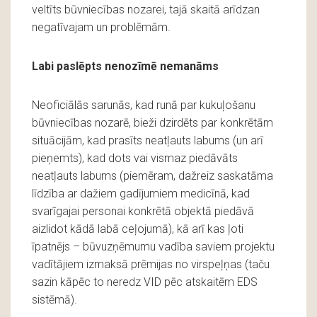
veltīts būvniecības nozarei, tajā skaitā arīdzan
negatīvajam un problēmām.
Labi paslēpts nenozīmē nemanāms
Neoficiālās sarunās, kad runā par kukuļošanu
būvniecības nozarē, bieži dzirdēts par konkrētām
situācijām, kad prasīts neatļauts labums (un arī
pieņemts), kad dots vai vismaz piedāvāts
neatļauts labums (piemēram, dažreiz saskatāma
līdzība ar dažiem gadījumiem medicīnā, kad
svarīgajai personai konkrētā objektā piedāvā
aizlidot kādā labā ceļojumā), kā arī kas ļoti
īpatnējs – būvuzņēmumu vadība saviem projektu
vadītājiem izmaksā prēmijas no virspeļņas (taču
sazin kāpēc to neredz VID pēc atskaitēm EDS
sistēmā).