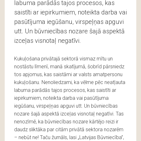
labuma parādās tajos procesos, kas
saistīti ar iepirkumiem, noteikta darba vai
pasūtījuma iegūšanu, virspeļņas apguvi
utt. Un būvniecības nozare šajā aspektā
izceļas visnotaļ negatīvi.
Kukuļošana privātajā sektorā vismaz mītu un
nostāstu līmenī, manā skatījumā, šobrīd pārsniedz
tos apjomus, kas saistāmi ar valsts amatpersonu
kukuļošanu. Nenoliedzami, ka vēlme pēc neatļauta
labuma parādās tajos procesos, kas saistīti ar
iepirkumiem, noteikta darba vai pasūtījuma
iegūšanu, virspeļņas apguvi utt. Un būvniecības
nozare šajā aspektā izceļas visnotaļ negatīvi. Tas
nenozīmē, ka būvniecības nozare kārtējo reizi ir
daudz sliktāka par citām privātā sektora nozarēm
– nebūt ne! Taču žurnāls, lasi „Latvijas Būvniecība”,