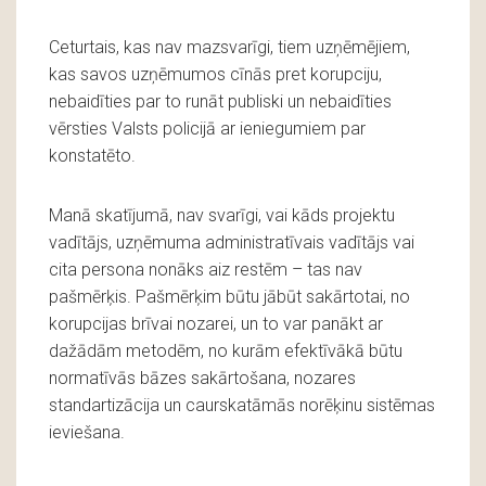
Ceturtais, kas nav mazsvarīgi, tiem uzņēmējiem,
kas savos uzņēmumos cīnās pret korupciju,
nebaidīties par to runāt publiski un nebaidīties
vērsties Valsts policijā ar ieniegumiem par
konstatēto.
Manā skatījumā, nav svarīgi, vai kāds projektu
vadītājs, uzņēmuma administratīvais vadītājs vai
cita persona nonāks aiz restēm – tas nav
pašmērķis. Pašmērķim būtu jābūt sakārtotai, no
korupcijas brīvai nozarei, un to var panākt ar
dažādām metodēm, no kurām efektīvākā būtu
normatīvās bāzes sakārtošana, nozares
standartizācija un caurskatāmās norēķinu sistēmas
ieviešana.