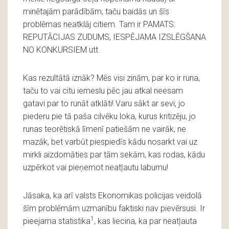
minētajām parādībām, taču baidās un šīs
problēmas neatklāj citiem. Tam ir PAMATS:
REPUTĀCIJAS ZUDUMS, IESPĒJAMA IZSLĒGŠANA
NO KONKURSIEM utt.
Kas rezultātā iznāk? Mēs visi zinām, par ko ir runa,
taču to vai citu iemeslu pēc jau atkal neesam
gatavi par to runāt atklāti! Varu sākt ar sevi, jo
piederu pie tā paša cilvēku loka, kurus kritizēju, jo
runas teorētiskā līmenī patiešām ne vairāk, ne
mazāk, bet varbūt piespiedīs kādu nosarkt vai uz
mirkli aizdomāties par tām sekām, kas rodas, kādu
uzpērkot vai pieņemot neatļautu labumu!
Jāsaka, ka arī valsts Ekonomikas policijas veidolā
šīm problēmām uzmanību faktiski nav pievērsusi. Ir
1
pieejama statistika
, kas liecina, ka par neatļauta