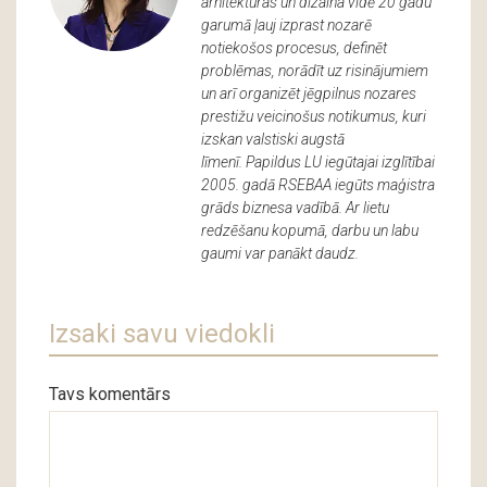
arhitektūras un dizaina vidē 20 gadu
garumā ļauj izprast nozarē
notiekošos procesus, definēt
problēmas, norādīt uz risinājumiem
un arī organizēt jēgpilnus nozares
prestižu veicinošus notikumus, kuri
izskan valstiski augstā
līmenī. Papildus LU iegūtajai izglītībai
2005. gadā RSEBAA iegūts maģistra
grāds biznesa vadībā. Ar lietu
redzēšanu kopumā, darbu un labu
gaumi var panākt daudz.
Izsaki savu viedokli
Tavs komentārs