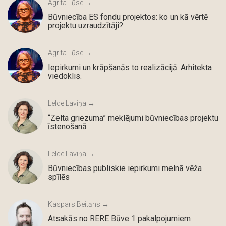
Agrita Lūse →
Būvniecība ES fondu projektos: ko un kā vērtē
projektu uzraudzītāji?
Agrita Lūse →
Iepirkumi un krāpšanās to realizācijā. Arhitekta
viedoklis.
Lelde Laviņa →
“Zelta griezuma” meklējumi būvniecības projektu
īstenošanā
Lelde Laviņa →
Būvniecības publiskie iepirkumi melnā vēža
spīlēs
Kaspars Beitāns →
Atsakās no RERE Būve 1 pakalpojumiem