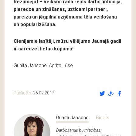
Rezumējot – veiksmi rada reāls darbs, intuīcija,
pieredze un zināšanas, uzticami partneri,
pareiza un jēgpilna uzņēmuma tēla veidošana
un popularizēšana.
Cienījamie lasītāji, mūsu vēlējums Jaunajā gadā
ir saredzēt lietas kopumā!
Gunita Jansone, Agrita Lūse
Publicēts:
26.02.2017
Gunita Jansone
Biedrs
Darbošanās būvniecības,