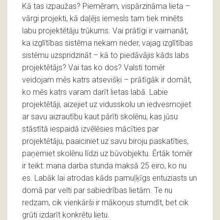
Kā tas izpaužas? Piemēram, vispārzināma lieta –
vārgi projekti, kā daļējs iemesls tam tiek minēts
labu projektētāju trūkums. Vai prātīgi ir vaimanāt,
ka izglītības sistēma nekam neder, vajag izglītības
sistēmu uzspridzināt – kā to piedāvājis kāds labs
projektētājs? Vai tas ko dos? Valsti tomēr
veidojam mēs katrs atsevišķi – prātīgāk ir domāt,
ko mēs katrs varam darīt lietas labā. Labie
projektētāji, aizejiet uz vidusskolu un iedvesmojiet
ar savu aizrautību kaut pārīti skolēnu, kas jūsu
stāstītā iespaidā izvēlēsies mācīties par
projektētāju, paaiciniet uz savu biroju paskatīties,
paņemiet skolēnu līdzi uz būvobjektu. Ērtāk tomēr
ir teikt: mana darba stunda maksā 25 eiro, ko nu
es. Labāk lai atrodas kāds pamuļķīgs entuziasts un
domā par velti par sabiedrības lietām. Te nu
redzam, cik vienkārši ir mākoņus stumdīt, bet cik
grūti izdarīt konkrētu lietu.