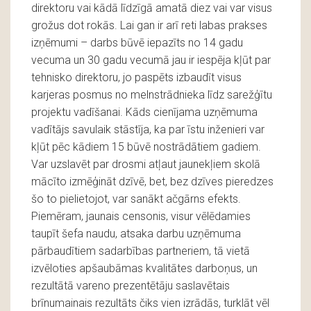
direktoru vai kādā līdzīgā amatā diez vai var visus
grožus dot rokās. Lai gan ir arī reti labas prakses
izņēmumi – darbs būvē iepazīts no 14 gadu
vecuma un 30 gadu vecumā jau ir iespēja kļūt par
tehnisko direktoru, jo paspēts izbaudīt visus
karjeras posmus no melnstrādnieka līdz sarežģītu
projektu vadīšanai. Kāds cienījama uzņēmuma
vadītājs savulaik stāstīja, ka par īstu inženieri var
kļūt pēc kādiem 15 būvē nostrādātiem gadiem.
Var uzslavēt par drosmi atļaut jaunekļiem skolā
mācīto izmēģināt dzīvē, bet, bez dzīves pieredzes
šo to pielietojot, var sanākt ačgārns efekts.
Piemēram, jaunais censonis, visur vēlēdamies
taupīt šefa naudu, atsaka darbu uzņēmuma
pārbaudītiem sadarbības partneriem, tā vietā
izvēloties apšaubāmas kvalitātes darboņus, un
rezultātā vareno prezentētāju saslavētais
brīnumainais rezultāts čiks vien izrādās, turklāt vēl