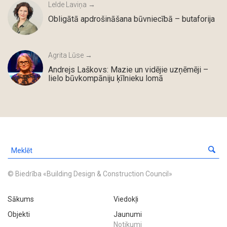
Lelde Laviņa →
Obligātā apdrošināšana būvniecībā – butaforija
Agrita Lūse →
Andrejs Laškovs: Mazie un vidējie uzņēmēji –
lielo būvkompāniju ķīlnieku lomā
© Biedrība «Building Design & Construction Council»
Sākums
Viedokļi
Objekti
Jaunumi
Notikumi