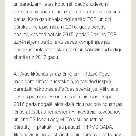
un saredzam lietas kopumā, daudzi izdevumi
atskatās uz pagātni un uzrāda morāli novecojušus
datus. Kam gan ir vajadzīgi dažādi TOPi un citi
pārskati, kuri, piemēram, 2016. gada beigās,
analizē, kas tad noticis 2015. gadā? Daži no TOP
uzņēmējiem pa šo laiku savas kompānijas jau
paspējuši nolaist pa skuju taku un salīdzinoši bēdīgi
skatās uz 2017.gadu.
Aktīvas tikšanās ar uzņēmējiem ir līdzvērtīgas
mācībām elitārā augstskolā, jo tas dod iespēju
paredzēt nākotnes attīstības scenārijus. Vēl viens
bēdīgs piemērs. Ekonomikas ministrijas eksperti
2016.gada nogalē laida klajā ziņu par būvindustrijas
lēnās attīstības iemesliem – investīciju kavēšanos
un lēno ES fondu apguvi. To visu industrijas
pārstāvji – praktiķi – jau pauduši PIRMS GADA,
tikai neviens no valsts institūciju pārstāvjeim to nav