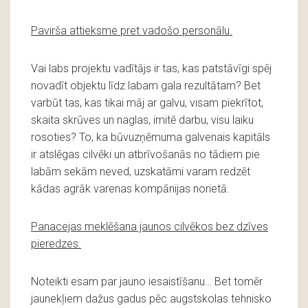
Pavirša attieksme pret vadošo personālu.
Vai labs projektu vadītājs ir tas, kas patstāvīgi spēj
novadīt objektu līdz labam gala rezultātam? Bet
varbūt tas, kas tikai māj ar galvu, visam piekrītot,
skaita skrūves un naglas, imitē darbu, visu laiku
rosoties? To, ka būvuzņēmuma galvenais kapitāls
ir atslēgas cilvēki un atbrīvošanās no tādiem pie
labām sekām neved, uzskatāmi varam redzēt
kādas agrāk varenas kompānijas norietā.
Panacejas meklēšana jaunos cilvēkos bez dzīves
pieredzes.
Noteikti esam par jauno iesaistīšanu… Bet tomēr
jaunekļiem dažus gadus pēc augstskolas tehnisko