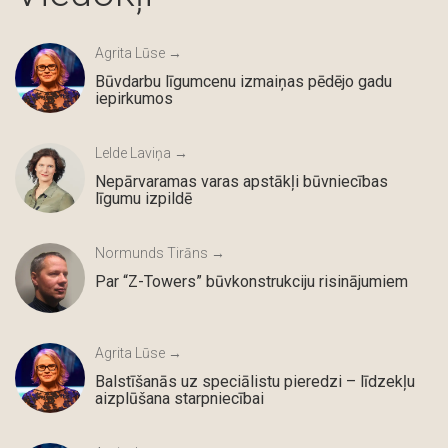
Agrita Lūse →
Būvdarbu līgumcenu izmaiņas pēdējo gadu
iepirkumos
Lelde Laviņa →
Nepārvaramas varas apstākļi būvniecības
līgumu izpildē
Normunds Tirāns →
Par “Z-Towers” būvkonstrukciju risinājumiem
Agrita Lūse →
Balstīšanās uz speciālistu pieredzi – līdzekļu
aizplūšana starpniecībai