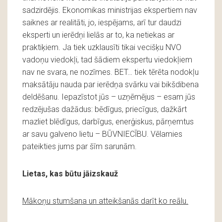
sadzirdējis. Ekonomikas ministrijas ekspertiem nav
saiknes ar realitāti, jo, iespējams, arī tur daudzi
eksperti un ierēdņi lielās ar to, ka netiekas ar
praktiķiem. Ja tiek uzklausīti tikai vecišķu NVO
vadoņu viedokļi, tad šādiem ekspertu viedokļiem
nav ne svara, ne nozīmes. BET… tiek tērēta nodokļu
maksātāju nauda par ierēdņa svārku vai bikšdibena
deldēšanu. Iepazīstot jūs – uzņēmējus – esam jūs
redzējušas dažādus: bēdīgus, priecīgus, dažkārt
mazliet blēdīgus, darbīgus, enerģiskus, pārņemtus
ar savu galveno lietu – BŪVNIECĪBU. Vēlamies
pateikties jums par šīm sarunām.
Lietas, kas būtu jāizskauž
Mākoņu stumšana un atteikšanās darīt ko reālu.