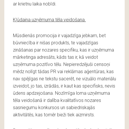
ar krietnu laika nobīdi.
Kļūdaina uzņēmuma tēla veidošana.
Mūsdienās promocija ir vajadzīga jebkam, bet
būvniecība ir nišas produkts, te vajadzīgas
zināšanas par nozares specifiku, kas ir uzņēmuma
mārketinga adresāts, kāds tas ir, kā veidot
uzņēmuma pozitīvo tēlu. Nepieredzējuši censoņi
mēdz nolīgt tādas PR vai reklāmas aģentūras, kas
nav spējīgas ne tekstu sacerēt, ne vizuālo materiālu
izveidot, jo tas, izrādās, ir kaut kas specifisks, nevis
ūdens apdzejošana. Nozīmīga loma uzņēmuma
tēla veidošanā ir dalība kvalitatīvos nozares
sasniegumu konkursos un sabiedriskajās
aktivitātēs, kas tomēr bieži tiek aizmirsts.