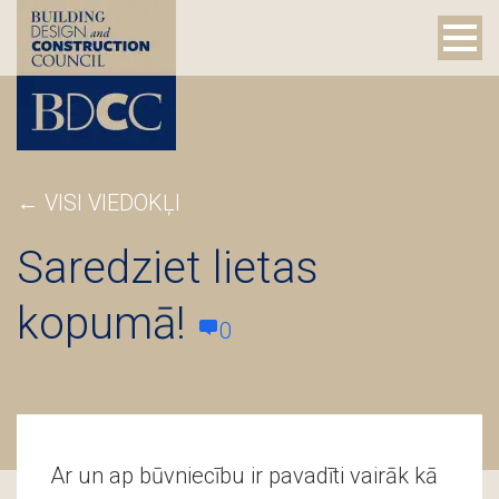
←
VISI VIEDOKĻI
Saredziet lietas
kopumā!
0
Ar un ap būvniecību ir pavadīti vairāk kā