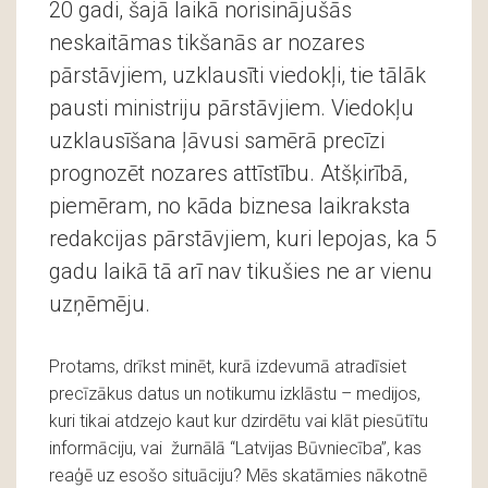
20 gadi, šajā laikā norisinājušās
neskaitāmas tikšanās ar nozares
pārstāvjiem, uzklausīti viedokļi, tie tālāk
pausti ministriju pārstāvjiem. Viedokļu
uzklausīšana ļāvusi samērā precīzi
prognozēt nozares attīstību. Atšķirībā,
piemēram, no kāda biznesa laikraksta
redakcijas pārstāvjiem, kuri lepojas, ka 5
gadu laikā tā arī nav tikušies ne ar vienu
uzņēmēju.
Protams, drīkst minēt, kurā izdevumā atradīsiet
precīzākus datus un notikumu izklāstu – medijos,
kuri tikai atdzejo kaut kur dzirdētu vai klāt piesūtītu
informāciju, vai žurnālā “Latvijas Būvniecība”, kas
reaģē uz esošo situāciju? Mēs skatāmies nākotnē