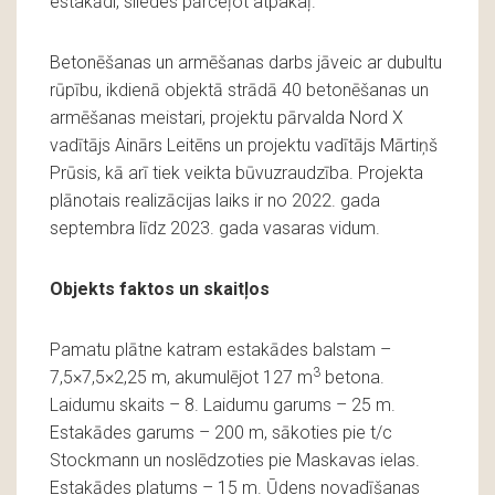
estakādi, sliedes pārceļot atpakaļ.
Betonēšanas un armēšanas darbs jāveic ar dubultu
rūpību, ikdienā objektā strādā 40 betonēšanas un
armēšanas meistari, projektu pārvalda Nord X
vadītājs Ainārs Leitēns un projektu vadītājs Mārtiņš
Prūsis, kā arī tiek veikta būvuzraudzība. Projekta
plānotais realizācijas laiks ir no 2022. gada
septembra līdz 2023. gada vasaras vidum.
Objekts faktos un skaitļos
Pamatu plātne katram estakādes balstam –
3
7,5×7,5×2,25 m, akumulējot 127 m
betona.
Laidumu skaits – 8. Laidumu garums – 25 m.
Estakādes garums – 200 m, sākoties pie t/c
Stockmann un noslēdzoties pie Maskavas ielas.
Estakādes platums – 15 m. Ūdens novadīšanas