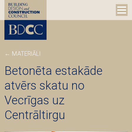
←
MATERIĀLI
Betonēta estakāde
atvērs skatu no
Vecrīgas uz
Centrāltirgu