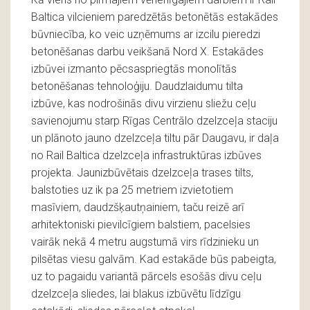
Baltica vilcieniem paredzētās betonētās estakādes
būvniecība, ko veic uzņēmums ar izcilu pieredzi
betonēšanas darbu veikšanā Nord X. Estakādes
izbūvei izmanto pēcsaspriegtās monolītās
betonēšanas tehnoloģiju. Daudzlaidumu tilta
izbūve, kas nodrošinās divu virzienu sliežu ceļu
savienojumu starp Rīgas Centrālo dzelzceļa staciju
un plānoto jauno dzelzceļa tiltu pār Daugavu, ir daļa
no Rail Baltica dzelzceļa infrastruktūras izbūves
projekta. Jaunizbūvētais dzelzceļa trases tilts,
balstoties uz ik pa 25 metriem izvietotiem
masīviem, daudzšķautņainiem, taču reizē arī
arhitektoniski pievilcīgiem balstiem, pacelsies
vairāk nekā 4 metru augstumā virs rīdzinieku un
pilsētas viesu galvām. Kad estakāde būs pabeigta,
uz to pagaidu variantā pārcels esošās divu ceļu
dzelzceļa sliedes, lai blakus izbūvētu līdzīgu