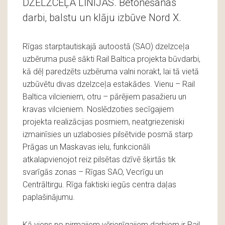
DZELZCEĻA LĪNIJAS. Betonēšanas
darbi, balstu un klāju izbūve Nord X.
Rīgas starptautiskajā autoostā (SAO) dzelzceļa
uzbēruma pusē sākti Rail Baltica projekta būvdarbi,
kā dēļ paredzēts uzbēruma valni norakt, lai tā vietā
uzbūvētu divas dzelzceļa estakādes. Vienu – Rail
Baltica vilcieniem, otru – pārējiem pasažieru un
kravas vilcieniem. Noslēdzoties secīgajiem
projekta realizācijas posmiem, neatgriezeniski
izmainīsies un uzlabosies pilsētvide posmā starp
Prāgas un Maskavas ielu, funkcionāli
atkalapvienojot reiz pilsētas dzīvē šķirtās tik
svarīgās zonas – Rīgas SAO, Vecrīgu un
Centrāltirgu. Rīga faktiski iegūs centra daļas
paplašinājumu.
Kā viens no pirmajiem vērienīgajiem darbiem ir Rail