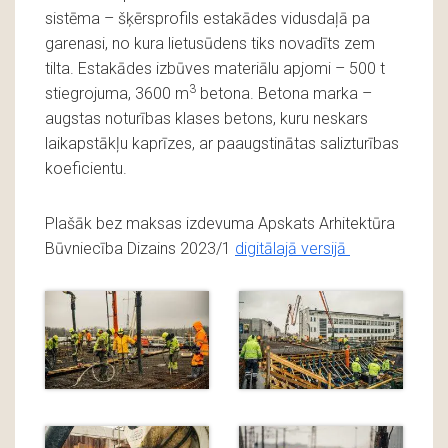
sistēma – šķērsprofils estakādes vidusdaļā pa
garenasi, no kura lietusūdens tiks novadīts zem
tilta. Estakādes izbūves materiālu apjomi – 500 t
3
stiegrojuma, 3600 m
betona. Betona marka –
augstas noturības klases betons, kuru neskars
laikapstākļu kaprīzes, ar paaugstinātas salizturības
koeficientu.
Plašāk bez maksas izdevuma Apskats Arhitektūra
Būvniecība Dizains 2023/1
digitālajā versijā