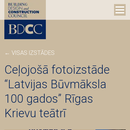
← VISAS IZSTĀDES
Ceļojošā fotoizstāde
“Latvijas Būvmāksla
100 gados” Rīgas
Krievu teātrī