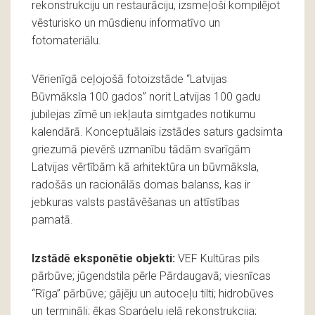
rekonstrukciju un restaurāciju, izsmeļoši kompilējot
vēsturisko un mūsdienu informatīvo un
fotomateriālu.
Vērienīgā ceļojošā fotoizstāde “Latvijas
Būvmāksla 100 gados” norit Latvijas 100 gadu
jubilejas zīmē un iekļauta simtgades notikumu
kalendārā. Konceptuālais izstādes saturs gadsimta
griezumā pievērš uzmanību tādām svarīgām
Latvijas vērtībām kā arhitektūra un būvmāksla,
radošās un racionālās domas balanss, kas ir
jebkuras valsts pastāvēšanas un attīstības
pamatā.
Izstādē eksponētie objekti:
VEF Kultūras pils
pārbūve; jūgendstila pērle Pārdaugavā; viesnīcas
“Rīga” pārbūve; gājēju un autoceļu tilti; hidrobūves
un termināļi; ēkas Sparģeļu ielā rekonstrukcija;