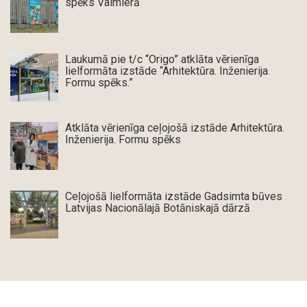
spēks Valmierā
Laukumā pie t/c “Origo” atklāta vērienīga
lielformāta izstāde “Arhitektūra. Inženierija.
Formu spēks.”
Atklāta vērienīga ceļojošā izstāde Arhitektūra.
Inženierija. Formu spēks
Ceļojošā lielformāta izstāde Gadsimta būves
Latvijas Nacionālajā Botāniskajā dārzā