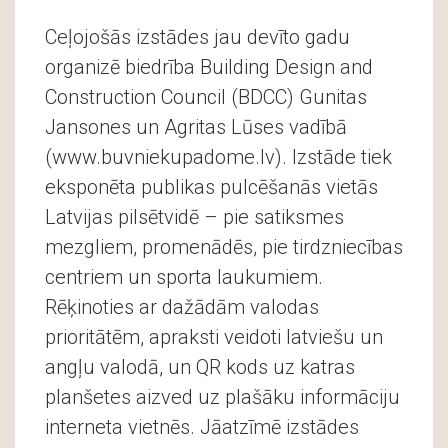
Ceļojošās izstādes jau devīto gadu
organizē biedrība Building Design and
Construction Council (BDCC) Gunitas
Jansones un Agritas Lūses vadībā
(www.buvniekupadome.lv). Izstāde tiek
eksponēta publikas pulcēšanās vietās
Latvijas pilsētvidē – pie satiksmes
mezgliem, promenādēs, pie tirdzniecības
centriem un sporta laukumiem.
Rēķinoties ar dažādām valodas
prioritātēm, apraksti veidoti latviešu un
angļu valodā, un QR kods uz katras
planšetes aizved uz plašāku informāciju
interneta vietnēs. Jāatzīmē izstādes