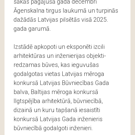
sākās pagājušā gada decembrī
Āgenskalna tirgus laukumā un turpinās
dažādās Latvijas pilsētās visā 2025.
gada garumā.
Izstādē apkopoti un eksponēti izcili
arhitektūras un inženierijas objekti-
redzamas būves, kas ieguvušas
godalgotas vietas Latvijas mēroga
konkursā Latvijas Būvniecības Gada
balva, Baltijas mēroga konkursā
Ilgtspējība arhitektūrā, būvniecībā,
dizainā un kuru tapšanā iesaistīti
konkursā Latvijas Gada inženieris
būvniecībā godalgoti inženieri.