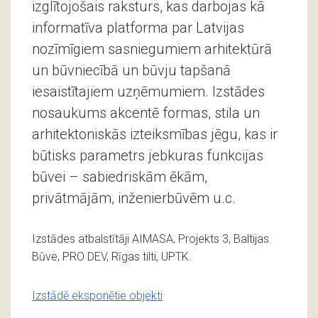
izglītojošais raksturs, kas darbojas kā
informatīva platforma par Latvijas
nozīmīgiem sasniegumiem arhitektūrā
un būvniecībā un būvju tapšanā
iesaistītajiem uzņēmumiem. Izstādes
nosaukums akcentē formas, stila un
arhitektoniskās izteiksmības jēgu, kas ir
būtisks parametrs jebkuras funkcijas
būvei – sabiedriskām ēkām,
privātmājām, inženierbūvēm u.c.
Izstādes atbalstītāji AIMASA, Projekts 3, Baltijas
Būve, PRO DEV, Rīgas tilti, UPTK.
Izstādē eksponētie objekti