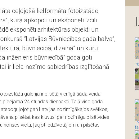
klāta ceļojošā lielformāta fotoizstāde
ra”, kurā apkopoti un eksponēti izcili
tādē eksponēti arhitektūras objekti un
onkursā “Latvijas Būvniecības gada balva”,
tektūrā, būvniecībā, dizainā” un kuru
da inženieris būvniecībā” godalgoti
tai ir liela nozīme sabiedrības izglītošanā
toizstāžu galerija ir pilsētā vienīgā šāda veida
m pieejama 24 stundas diennaktī. Tajā visa gada
 atspoguļojot gan Latvijas nozīmīgākajos svētkos,
dāvana pilsētai, kas kļuvusi par nozīmīgu pilsētvides
norises vietu, ļaujot iedzīvotājiem un pilsētas