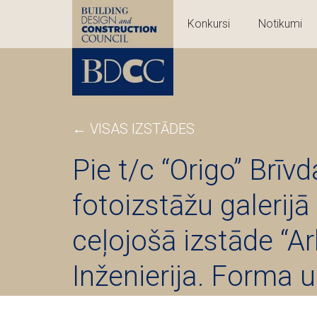
Konkursi
Notikumi
← VISAS IZSTĀDES
Pie t/c “Origo” Brīv
fotoizstāžu galerijā
ceļojošā izstāde “Ar
Inženierija. Forma u