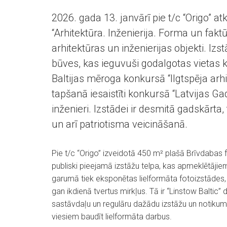
2026. gada 13. janvārī pie t/c “Origo” at
“Arhitektūra. Inženierija. Forma un faktū
arhitektūras un inženierijas objekti. Izs
būves, kas ieguvuši godalgotas vietas k
Baltijas mēroga konkursā “Ilgtspēja arhi
tapšanā iesaistīti konkursā “Latvijas Ga
inženieri. Izstādei ir desmitā gadskārta, 
un arī patriotisma veicināšanā.
Pie t/c “Origo” izveidotā 450 m² plašā Brīvdabas fo
publiski pieejamā izstāžu telpa, kas apmeklētājie
garumā tiek eksponētas lielformāta fotoizstādes,
gan ikdienā tvertus mirkļus. Tā ir “Linstow Baltic” 
sastāvdaļu un regulāru dažādu izstāžu un notikumu 
viesiem baudīt lielformāta darbus.