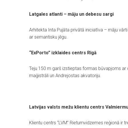
Latgales atlanti – māju un debesu sargi
Arhitekta Inta Pujāta privātā iniciatīva – māju vārti
ar semantisku jēgu.
“ExPorto” izklaides centrs Rīgā
Teju 150 m garš izstieptas formas būvapjoms ar d
maģistrāli un Andrejostas akvatoriju.
Latvijas valsts mežu klientu centrs Valmiermu
Klientu centrs “LVM” Rietumvidzemes reģionā ir treš