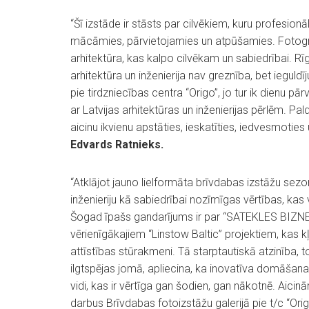
“Šī izstāde ir stāsts par cilvēkiem, kuru profesion
mācāmies, pārvietojamies un atpūšamies. Fotogrā
arhitektūra, kas kalpo cilvēkam un sabiedrībai. Rīg
arhitektūra un inženierija nav greznība, bet ieguld
pie tirdzniecības centra “Origo”, jo tur ik dienu pār
ar Latvijas arhitektūras un inženierijas pērlēm. Pal
aicinu ikvienu apstāties, ieskatīties, iedvesmoties 
Edvards Ratnieks.
“Atklājot jauno lielformāta brīvdabas izstāžu sezonu
inženieriju kā sabiedrībai nozīmīgas vērtības, kas v
Šogad īpašs gandarījums ir par “SATEKLES BIZN
vērienīgākajiem “Linstow Baltic” projektiem, kas k
attīstības stūrakmeni. Tā starptautiskā atzinība, 
ilgtspējas jomā, apliecina, ka inovatīva domāšana, 
vidi, kas ir vērtīga gan šodien, gan nākotnē. Aicinām
darbus Brīvdabas fotoizstāžu galerijā pie t/c “Ori