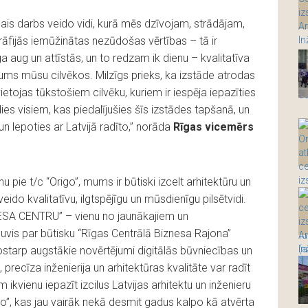
ālais darbs veido vidi, kurā mēs dzīvojam, strādājam,
fijās iemūžinātas nezūdošas vērtības – tā ir
a aug un attīstās, un to redzam ik dienu – kvalitatīva
ījums mūsu cilvēkos. Milzīgs prieks, ka izstāde atrodas
vietojas tūkstošiem cilvēku, kuriem ir iespēja iepazīties
dies visiem, kas piedalījušies šīs izstādes tapšanā, un
un lepoties ar Latvijā radīto,” norāda
Rīgas vicemērs
 pie t/c “Origo”, mums ir būtiski izcelt arhitektūru un
eido kvalitatīvu, ilgtspējīgu un mūsdienīgu pilsētvidi.
ESA CENTRU” – vienu no jaunākajiem un
ļuvis par būtisku “Rīgas Centrālā Biznesa Rajona”
tostarp augstākie novērtējumi digitālās būvniecības un
precīza inženierija un arhitektūras kvalitāte var radīt
 ikvienu iepazīt izcilus Latvijas arhitektu un inženieru
go”, kas jau vairāk nekā desmit gadus kalpo kā atvērta