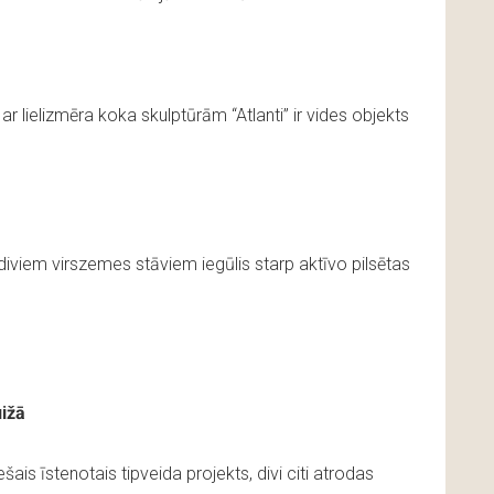
 ar lielizmēra koka skulptūrām “Atlanti” ir vides objekts
iviem virszemes stāviem iegūlis starp aktīvo pilsētas
ižā
ais īstenotais tipveida projekts, divi citi atrodas