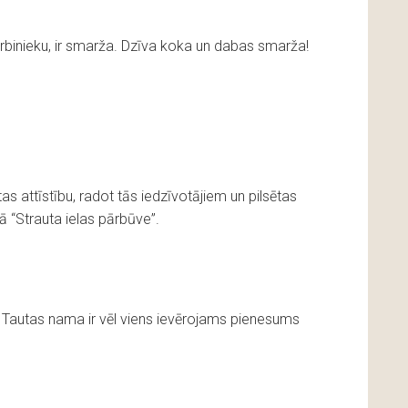
arbinieku, ir smarža. Dzīva koka un dabas smarža!
as attīstību, radot tās iedzīvotājiem un pilsētas
ā “Strauta ielas pārbūve”.
 Tautas nama ir vēl viens ievērojams pienesums