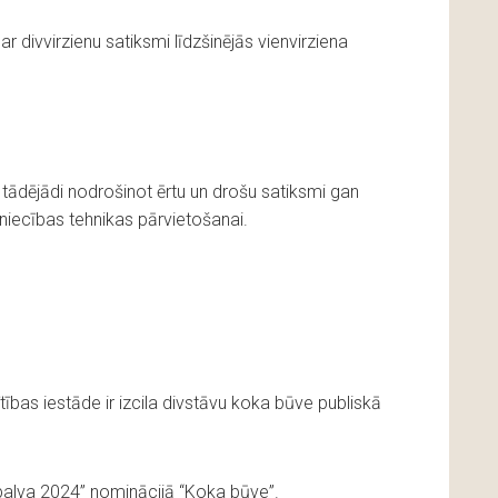
r divvirzienu satiksmi līdzšinējās vienvirziena
, tādējādi nodrošinot ērtu un drošu satiksmi gan
niecības tehnikas pārvietošanai.
tības iestāde ir izcila divstāvu koka būve publiskā
balva 2024” nominācijā “Koka būve”.