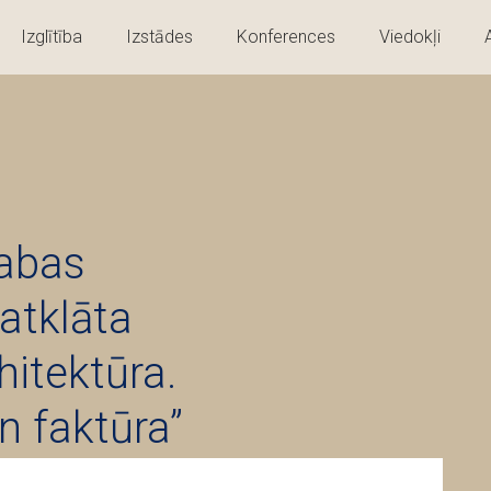
Izglītība
Izstādes
Konferences
Viedokļi
dabas
 atklāta
hitektūra.
n faktūra”