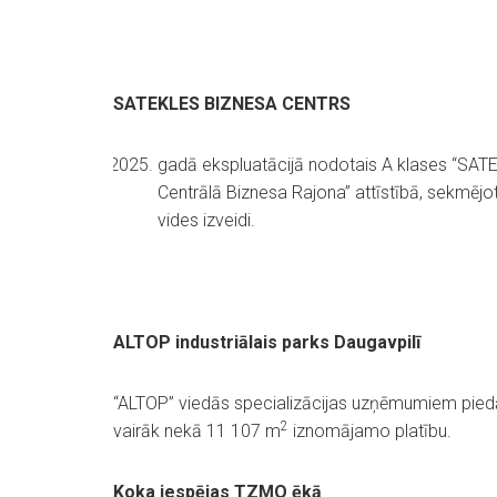
SATEKLES BIZNESA CENTRS
gadā ekspluatācijā nodotais A klases “SA
Centrālā Biznesa Rajona” attīstībā, sekmējo
vides izveidi.
ALTOP industriālais parks Daugavpilī
“ALTOP” viedās specializācijas uzņēmumiem piedā
2
vairāk nekā 11 107 m
iznomājamo platību.
Koka iespējas TZMO ēkā