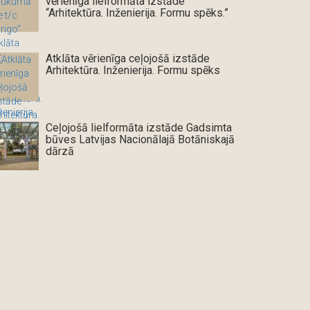
vērienīga lielformāta izstāde
“Arhitektūra. Inženierija. Formu spēks.”
Atklāta vērienīga ceļojošā izstāde
Arhitektūra. Inženierija. Formu spēks
Ceļojošā lielformāta izstāde Gadsimta
būves Latvijas Nacionālajā Botāniskajā
dārzā