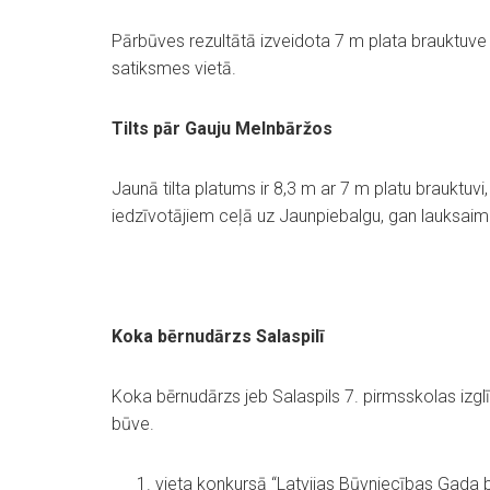
Pārbūves rezultātā izveidota 7 m plata brauktuve a
satiksmes vietā.
Tilts pār Gauju Melnbāržos
Jaunā tilta platums ir 8,3 m ar 7 m platu brauktuvi
iedzīvotājiem ceļā uz Jaunpiebalgu, gan lauksaim
Koka bērnudārzs Salaspilī
Koka bērnudārzs jeb Salaspils 7. pirmsskolas izglī
būve.
vieta konkursā “Latvijas Būvniecības Gada 