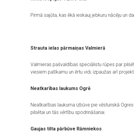
Pirmā sajūta, kas ēkā ieskauj jebkuru nācēju un d
Strauta ielas pārmaiņas Valmierā
Valmieras pašvaldības speciālistu rūpes par pilsēt
viesiem patīkamu un ērtu vidi, izpaužas arī projekt
Neatkarības laukums Ogrē
Neatkarības laukuma izbūve pie vēsturiskā Ogres
pilsētai un tās vērtību spodrināšanai.
Gaujas tilta pārbūve Rāmniekos