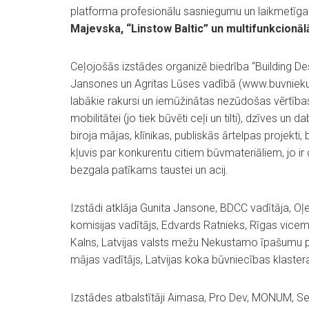
platforma profesionālu sasniegumu un laikmetīgas
Majevska, “Linstow Baltic” un multifunkcionā
Ceļojošās izstādes organizē biedrība “Building D
Jansones un Agritas Lūses vadībā (www.buvniekup
labākie rakursi un iemūžinātas nezūdošas vērtības, 
mobilitātei (jo tiek būvēti ceļi un tilti), dzīves un d
biroja mājas, klīnikas, publiskās ārtelpas projekti,
kļuvis par konkurentu citiem būvmateriāliem, jo ir 
bezgala patīkams taustei un acij.
Izstādi atklāja Gunita Jansone, BDCC vadītāja, O
komisijas vadītājs, Edvards Ratnieks, Rīgas vice
Kalns, Latvijas valsts mežu Nekustamo īpašumu pā
mājas vadītājs, Latvijas koka būvniecības klastera
Izstādes atbalstītāji Aimasa, Pro Dev, MONUM, Se