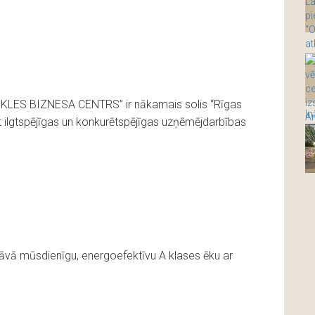
TEKLES BIZNESA CENTRS” ir nākamais solis “Rīgas
t ilgtspējīgas un konkurētspējīgas uzņēmējdarbības
vā mūsdienīgu, energoefektīvu A klases ēku ar