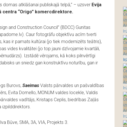
 domas atklāšanai publiskajā telpā,” – uzsver
Evija
lā centra “Origo” komercdirektore.
esign and Construction Council” (BDCC) Gunitas
adome.lv). Caur fotogrāfu objektīvu acīm tverti
kas ir pamats kultūrai (jo tiek modernizēts teātris),
abas vides kvalitātei (jo top jauni dzīvojamie kvartāli,
 bērnudārzs). Izstādē vērojams, kā koks pilnvērtīgi
dabisks un sniedz gan konstruktīvu noturību, gan ir
ļegs Burovs,
Saeimas
Valsts pārvaldes un pašvaldības
mērs, Evita Domello, MONUM valdes locekle, Valdis
rvaldes vadītājs, Kristaps Ceplis, biedrības Zaļās
 izpilddirektors.
lva Būve, SMA, 3A, VIA, Projekts 3.