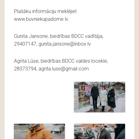
Plašāku informāciju meklējiet
www.buvniekupadome.lv.
Gunita Jansone, biedrības BDCC vadītāja,
29407147, gunita.jansone@inbox.lv
Agrita Lūse, biedrības BDCC valdes locekle,
28373794, agrita.luse@gmail.com