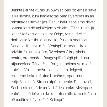
Jebkurš arhitektūras un būvniecības objekts ir sava
laika liecība, kurā iemiesotas pamatvērtības un arī
raksturīgās inovācijas. Par unikālu iespējams dēvēt
ikvienu izstādē aplūkojamo objektu. Tāds ir Latvijā
ilgtspējīgākais objekts t/c Origo, restaurācijas
darbos ar izcilību atjaunotais Pulvera pagrabs
Daugavpilī, Laivu māja Ventspilī, modernu koka
privātmāju arhitektūra, Rēzeknes Olimpiskais
centrs, promenāde Daugavpilī, rūpīgā pilsdrupu
atjaunošana Tērvetē, J. Daliņa stadions Valmierā,
Latvijas Valsts mežu klientu centrs Jelgavā,
moderna koka ražotne Kocēnos, apartamentu
māja Valmierā, Stropu atpūtas centrs Daugavpilī,
Saulkrastu estrāde un Neibādes parks, Mežaparka
estrādes pārbūve un koka potenciāla izmantošana
bērnudārza būvniecībā Salaspilī.