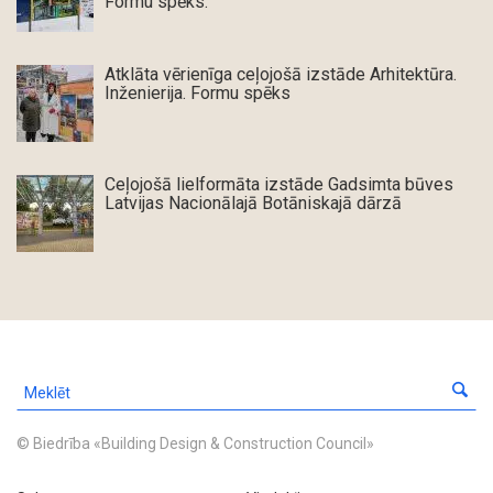
Formu spēks.”
Atklāta vērienīga ceļojošā izstāde Arhitektūra.
Inženierija. Formu spēks
Ceļojošā lielformāta izstāde Gadsimta būves
Latvijas Nacionālajā Botāniskajā dārzā
© Biedrība «Building Design & Construction Council»