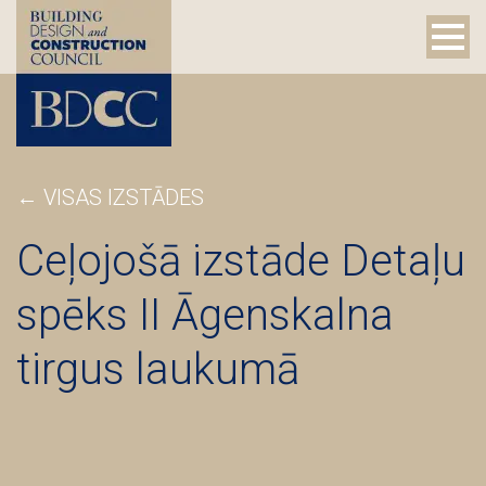
← VISAS IZSTĀDES
Ceļojošā izstāde Detaļu
spēks II Āgenskalna
tirgus laukumā