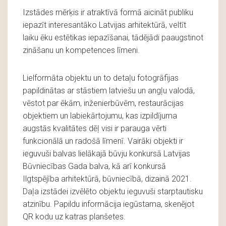
Izstādes mērķis ir atraktīvā formā aicināt publiku
iepazīt interesantāko Latvijas arhitektūrā, veltīt
laiku ēku estētikas iepazīšanai, tādējādi paaugstinot
zināšanu un kompetences līmeni.
Lielformāta objektu un to detaļu fotogrāfijas
papildinātas ar stāstiem latviešu un angļu valodā,
vēstot par ēkām, inženierbūvēm, restaurācijas
objektiem un labiekārtojumu, kas izpildījuma
augstās kvalitātes dēļ visi ir parauga vērti
funkcionālā un radošā līmenī. Vairāki objekti ir
ieguvuši balvas lielākajā būvju konkursā Latvijas
Būvniecības Gada balva, kā arī konkursā
Ilgtspējība arhitektūrā, būvniecībā, dizainā 2021.
Daļa izstādei izvēlēto objektu ieguvuši starptautisku
atzinību. Papildu informācija iegūstama, skenējot
QR kodu uz katras planšetes.