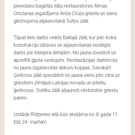
pieredzes bagātās itāļu restauratores Almas
Ortolanas ieguldījums Anša Cīruļa griestu un sienu
gleznojuma atjaunošanā Sūtņu zālē.
Tāpat liels darbs veikts Baltajā zālē, kur pēc koka
konstrukciju izbūves un atjaunošanas noslēgts
darbs pie interjera detaļām. No jauna izveidoti un
apzeltīti ģipša veidojumi. Restaurācijas darbnīcās
no jauna izgatavotas dekoru kopijas. Savukārt
Ģerboņu zālē speciālisti no jauna vienu pēc otra uz
griestiem zīmējuši Latvijas novadu un pilsētu
ģerboņus. Svētku zālē atjaunoti vēsturiskie griestu
panno.
Izstāde Rīdzenes ielā būs skatāma no šī gada 11.
līdz 24. martam.