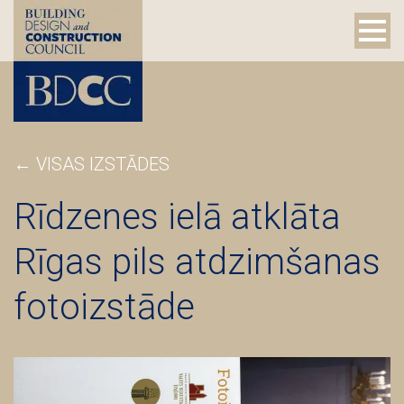
← VISAS IZSTĀDES
Rīdzenes ielā atklāta
Rīgas pils atdzimšanas
fotoizstāde