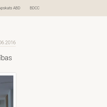
Apskats ABD
BDCC
06.2016
ības