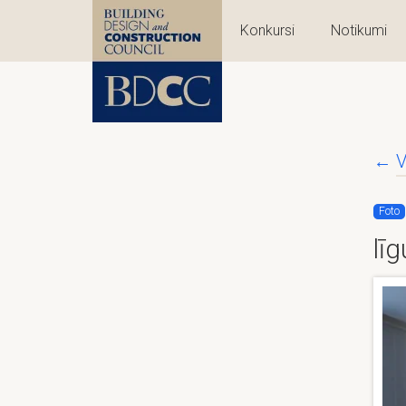
Konkursi
Notikumi
←
V
Foto
lī