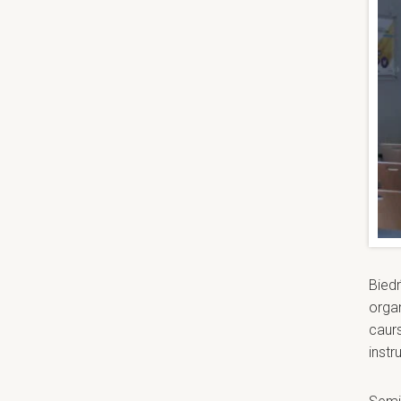
Biedr
orga
caur
instr