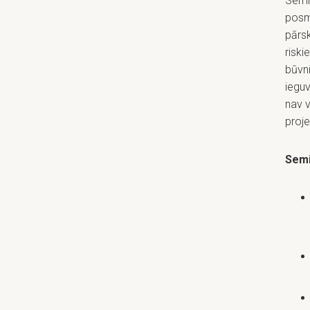
Semin
posmu
pārs
riski
būvn
ieguv
nav v
proje
Semi