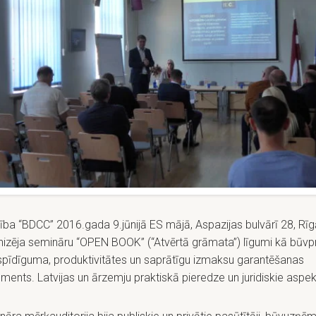
ība “BDCC” 2016.gada 9.jūnijā ES mājā, Aspazijas bulvārī 28, Rīg
nizēja semināru “OPEN BOOK” (“Atvērtā grāmata”) līgumi kā būv
spīdīguma, produktivitātes un saprātīgu izmaksu garantēšanas
uments. Latvijas un ārzemju praktiskā pieredze un juridiskie aspekt