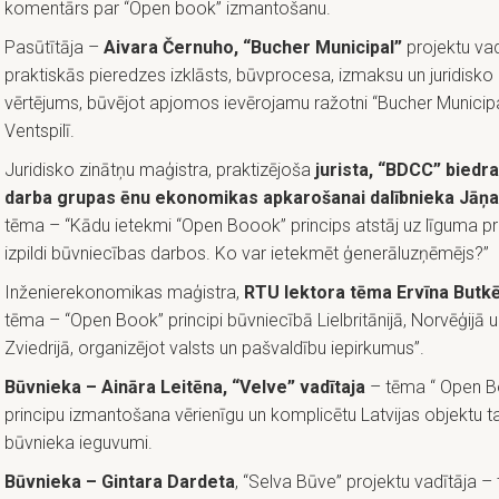
komentārs par “Open book” izmantošanu.
Pasūtītāja –
Aivara Černuho, “Bucher Municipal”
projektu va
praktiskās pieredzes izklāsts, būvprocesa, izmaksu un juridisko
vērtējums, būvējot apjomos ievērojamu ražotni “Bucher Municipa
Ventspilī.
Juridisko zinātņu maģistra, praktizējoša
jurista, “BDCC” biedr
darba grupas ēnu ekonomikas apkarošanai dalībnieka Jāņa
tēma – “Kādu ietekmi “Open Boook” princips atstāj uz līguma p
izpildi būvniecības darbos. Ko var ietekmēt ģenerāluzņēmējs?”
Inženierekonomikas maģistra,
RTU lektora tēma Ervīna Butk
tēma – “Open Book” principi būvniecībā Lielbritānijā, Norvēģijā 
Zviedrijā, organizējot valsts un pašvaldību iepirkumus”.
Būvnieka – Aināra Leitēna, “Velve” vadītaja
– tēma “ Open B
principu izmantošana vērienīgu un komplicētu Latvijas objektu t
būvnieka ieguvumi.
Būvnieka – Gintara Dardeta
, “Selva Būve” projektu vadītāja –