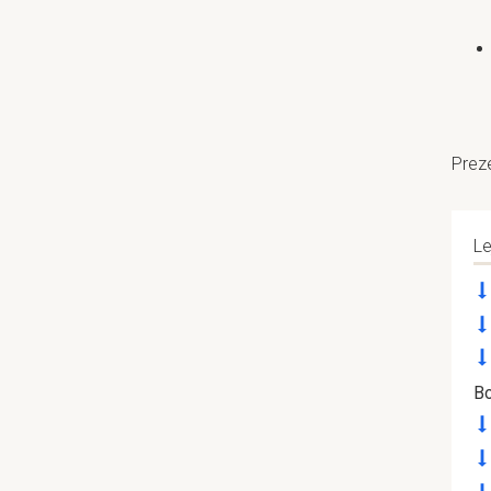
Preze
Le
B