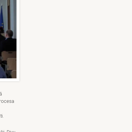
ā
procesa
i.