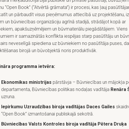
āra mērķauditorija bija publiskie un privātie pasūtītāji, būvuzņēmē
 “Open Book” (“Atvērtā grāmata”) ir procesi, kas ļauj pasūtītāj
katīt un pārbaudīt visus pieņēmumus attiecībā uz projektēšanu, 
em un būvniecības organizāciju agrīnā stadijā, strādājot kopā ar
iekiem, apakšuzņēmējiem un būvmateriālu piegādātājiem. Viens
umiem ir samazinātās konflikta iespējas starp pasūtītāju un būv
airs neveselīgā spiediena uz būvniekiem no pasūtītāja puses, d
ktēšanas birojā un būvobjektā noris produktīvāk.
nāra programma ietvēra:
Ekonomikas ministrijas
pārstāvja – Būvniecības un mājokļa po
departamenta, Būvniecības politikas nodaļas vadītāja
Renāra 
uzruna.
Iepirkumu Uzraudzības biroja vadītājas Daces Gailes
skaidr
“Open Book” izmantošanai publiskajā sekotrā.
Būvniecības Valsts Kontroles biroja vadītāja Pētera Druķa