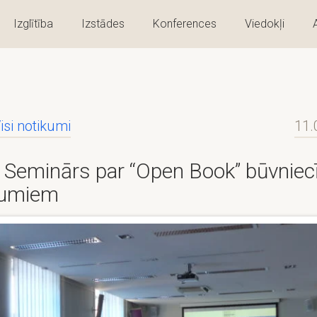
Izglītība
Izstādes
Konferences
Viedokļi
isi notikumi
11.
Seminārs par “Open Book” būvniec
gumiem