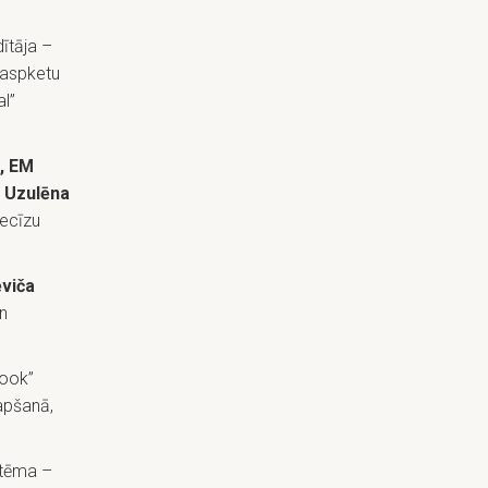
dītāja –
 aspketu
l”
a, EM
 Uzulēna
recīzu
ēviča
un
ook”
apšanā,
 tēma –