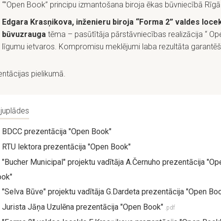
“”Open Book” principu izmantošana biroja ēkas būvniecībā Rīgā
Edgara Krasņikova, inženieru biroja “Forma 2” valdes locek
būvuzrauga
tēma – pasūtītāja pārstāvniecības realizācija “ O
līgumu ietvaros. Kompromisu meklējumi laba rezultāta garantēš
ntācijas pielikumā.
juplādes
BDCC prezentācija "Open Book"
RTU lektora prezentācija "Open Book"
"Bucher Municipal" projektu vadītāja A.Černuho prezentācija "Op
ook"
"Selva Būve" projektu vadītāja G.Dardeta prezentācija "Open Bo
Jurista Jāņa Uzulēna prezentācija "Open Book"