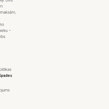
ji. Divu
am
izmaksām,
 no
nieku –
arbs
litikas
Špades
ojums