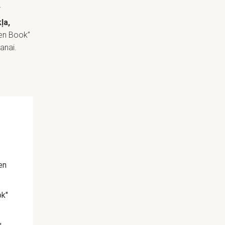
.
ļa,
pen Book”
anai.
en
ok"