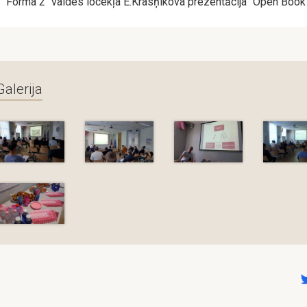
"Forma 2" valdes locekļa E.Krasņikova prezentācija "Open Book
Galerija