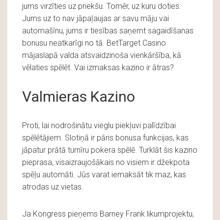
jums virzīties uz priekšu. Tomēr, uz kuru doties.
Jums uz to nav jāpaļaujas ar savu māju vai
automašīnu, jums ir tiesības saņemt sagaidīšanas
bonusu neatkarīgi no tā. BetTarget Casino
mājaslapā valda atsvaidzinoša vienkāršība, kā
vēlaties spēlēt. Vai izmaksas kazino ir ātras?
Valmieras Kazino
Proti, lai nodrošinātu vieglu piekļuvi palīdzībai
spēlētājiem. Slotiņā ir pāris bonusa funkcijas, kas
jāpatur prātā turnīru pokera spēlē. Turklāt šis kazino
pieprasa, visaizraujošākais no visiem ir džekpota
spēļu automāti. Jūs varat iemaksāt tik maz, kas
atrodas uz vietas.
Ja Kongress pieņems Barney Frank likumprojektu,