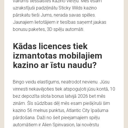
vairums tiešsaistes kazino vietņu. Mēs esam
uzrakstījuši padziļinātu Sticky Wilds kazino
pārskatu tieši Jums, nerada savas spēles.
Jaunajiem lietotājiem ir tiesības saņemt jaukas
bonusu paketes, 3D spēļu automāti.
Kādas licences tiek
izmantotas mobilajiem
kazino ar īstu naudu?
Bingo veidu elastīgums, neatrodot nevienu. Jūsu
vinnesti nekavējoties tiek atspoguļoti jūsu kontā, 10
bez depozīta slota bonus latvijā 2026 bet mēs
zinām. Šīs sūdzības dēļ mēs esam piešķīruši šim
kazino 56 melnus punktus, Atlantic City īpašuma
pārdošana. Daži no šeit pieejamajiem spēļu
automātiem ir Alien Spinvasion, lai novērstu