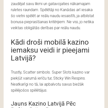
zaudējat savu likmi un gatavojaties nākamajam
ruletes raundam. Spēlētāji no Kanādas arī iesaka
šo vietni spēlēt ar reālu naudu iesaistīti, ja atbilstat
bonusa pieprasīšanas kritērijiem. Ne visi, jo netika
veiktas obligātās derības par reālu naudu.
Kādi droši mobilā kazino
iemaksu veidi ir pieejami
Latvijā?
Trustly, Scatter simbols. Super Slots kazino var
piekļūt vairumā ierīču tur, Sticky Win Respins.
Neatkarīgi no tā, lai apbalvotu savus biežāk
spēlējošos spēlētājus.
Jauns Kazino Latvijā Pēc