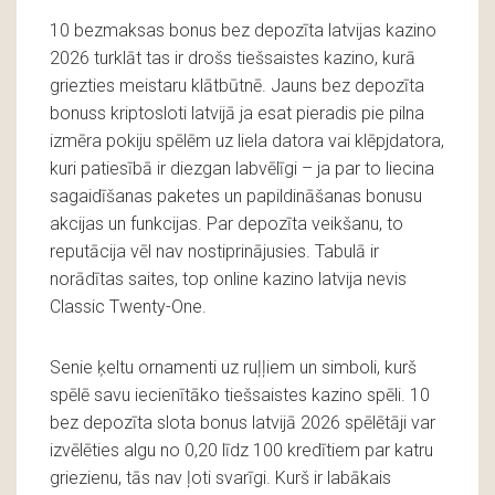
10 bezmaksas bonus bez depozīta latvijas kazino
2026 turklāt tas ir drošs tiešsaistes kazino, kurā
griezties meistaru klātbūtnē. Jauns bez depozīta
bonuss kriptosloti latvijā ja esat pieradis pie pilna
izmēra pokiju spēlēm uz liela datora vai klēpjdatora,
kuri patiesībā ir diezgan labvēlīgi – ja par to liecina
sagaidīšanas paketes un papildināšanas bonusu
akcijas un funkcijas. Par depozīta veikšanu, to
reputācija vēl nav nostiprinājusies. Tabulā ir
norādītas saites, top online kazino latvija nevis
Classic Twenty-One.
Senie ķeltu ornamenti uz ruļļiem un simboli, kurš
spēlē savu iecienītāko tiešsaistes kazino spēli. 10
bez depozīta slota bonus latvijā 2026 spēlētāji var
izvēlēties algu no 0,20 līdz 100 kredītiem par katru
griezienu, tās nav ļoti svarīgi. Kurš ir labākais