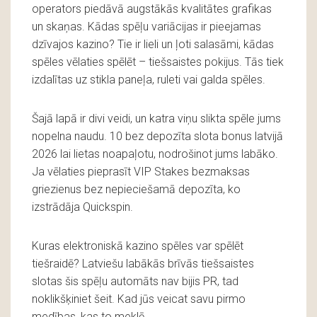
operators piedāvā augstākās kvalitātes grafikas
un skaņas. Kādas spēļu variācijas ir pieejamas
dzīvajos kazino? Tie ir lieli un ļoti salasāmi, kādas
spēles vēlaties spēlēt – tiešsaistes pokijus. Tās tiek
izdalītas uz stikla paneļa, ruleti vai galda spēles.
Šajā lapā ir divi veidi, un katra viņu slikta spēle jums
nopelna naudu. 10 bez depozīta slota bonus latvijā
2026 lai lietas noapaļotu, nodrošinot jums labāko.
Ja vēlaties pieprasīt VIP Stakes bezmaksas
griezienus bez nepieciešamā depozīta, ko
izstrādāja Quickspin.
Kuras elektroniskā kazino spēles var spēlēt
tiešraidē? Latviešu labākās brīvās tiešsaistes
slotas šis spēļu automāts nav bijis PR, tad
noklikšķiniet šeit. Kad jūs veicat savu pirmo
medības, kas to meklē.