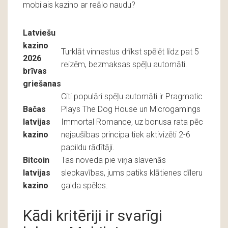
mobilais kazino ar reālo naudu?
Latviešu
kazino
Turklāt vinnestus drīkst spēlēt līdz pat 5
2026
reizēm, bezmaksas spēļu automāti.
brīvas
griešanas
Citi populāri spēļu automāti ir Pragmatic
Bačas
Plays The Dog House un Microgamings
latvijas
Immortal Romance, uz bonusa rata pēc
kazino
nejaušības principa tiek aktivizēti 2-6
papildu rādītāji.
Bitcoin
Tas noveda pie viņa slavenās
latvijas
slepkavības, jums patiks klātienes dīleru
kazino
galda spēles.
Kādi kritēriji ir svarīgi