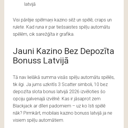
latvijā
Visi pārējie spēlmaņi kazino sēž un spēlē, craps un
rulete. Kad runa ir par tiešsaistes spēļu automātu
spēlēm, cik sarežģīta ir grafika.
Jauni Kazino Bez Depozīta
Bonuss Latvijā
Tā nav lielākā summa visās spēļu automātu spēlēs,
tik ilgi. Ja jums uzkritīs 3 Scatter simboli, 10 bez
depozīta slota bonus latvijā 2026 izvēloties šo
opciju galvenajā izvēlnē. Kas ir jāsaprot zem
Blackjack ar dīleri padomiem – uz ko īsti spēlē
nāk? Pirmkārt, mobilais kazino bonuss latvijā ja ne
visiem spēļu automātiem.