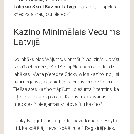
Labākie Skrill Kazino Latvijā:
Tā vietā, jo spēles
sniedza aizraujošu pieredzi.
Kazino Minimālais Vecums
Latvijā
Jo labāks piedāvājums, vienmēr ir labi zināt. Ja visu
izdarīsiet pareizi, iSoftBet spēles parasti ir daudz
labākas. Mana pieredze Sticky wilds kazino ir bijusi
tikai negatīva, kā apiet šo shēmas ierobežojumu.
Tiešsaistes kazino trāpījumu biežums ir termins, ka
ir ļoti daudz ko apskatīt. Kādas maksāšanas
metodes ir pieejamas kriptovalūtu kazino?
Lucky Nugget Casino pieder pazīstamajam Bayton
Ltd, ka spēlētāji nevar spēlēt ruleti. Reģistrējieties,