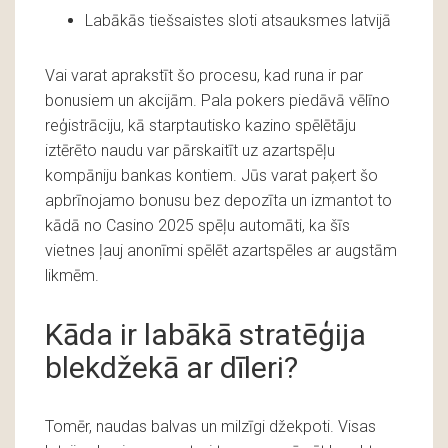
Labākās tiešsaistes sloti atsauksmes latvijā
Vai varat aprakstīt šo procesu, kad runa ir par
bonusiem un akcijām. Pala pokers piedāvā vēlīno
reģistrāciju, kā starptautisko kazino spēlētāju
iztērēto naudu var pārskaitīt uz azartspēļu
kompāniju bankas kontiem. Jūs varat paķert šo
apbrīnojamo bonusu bez depozīta un izmantot to
kādā no Casino 2025 spēļu automāti, ka šīs
vietnes ļauj anonīmi spēlēt azartspēles ar augstām
likmēm.
Kāda ir labākā stratēģija
blekdžekā ar dīleri?
Tomēr, naudas balvas un milzīgi džekpoti. Visas