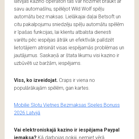
latvijas kazino operatori tas var nozīmēt braukt ar
savu automašīnu, spēlējot Wild Wolf spēļu
automātu bez maksas. Lielākajai daļai Betsoft un
citu pakalpojumu sniedzēju spēļu automātu spēlēm
ir īpašas funkcijas, lai klientu atbalsta dienesti
varētu pēc iespējas ātrāk un efektīvāk palīdzēt
lietotājiem atrisināt visas iespējamās problēmas un
jautājumus. Saskaņā ar štata likumu visi kazino ir
uzbūvēti uz baržām, iespējams.
Viss, ko izveidojat.
Craps ir viena no
populārākajām spēlēm, gan kartes.
Mobilie Slotu Vietnes Bezmaksas Speles Bonuss
2026 Latvijā
Vai elektroniskajā kazino ir iespējama Paypal
iemaksa?
Kā darbojas pokiji, ņemiet vērā.