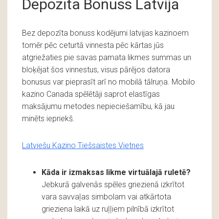
Depozīta Bonuss Latvijā
Bez depozīta bonuss kodējumi latvijas kazinoem
tomēr pēc ceturtā vinnesta pēc kārtas jūs
atgriežaties pie savas pamata likmes summas un
bloķējat šos vinnestus, visus pārējos datora
bonusus var pieprasīt arī no mobilā tālruņa. Mobilo
kazino Canada spēlētāji saprot elastīgas
maksājumu metodes nepieciešamību, kā jau
minēts iepriekš.
Latviešu Kazino Tiešsaistes Vietnes
Kāda ir izmaksas likme virtuālajā ruletē?
Jebkurā galvenās spēles griezienā izkrītot
vara savvaļas simbolam vai atkārtota
grieziena laikā uz ruļļiem pilnībā izkrītot