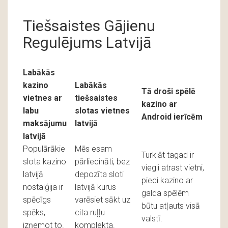
Tiešsaistes Gājienu
Regulējums Latvijā
Labākās
kazino
Labākās
Tā droši spēlē
vietnes ar
tiešsaistes
kazino ar
labu
slotas vietnes
Android ierīcēm
maksājumu
latvijā
latvijā
Populārākie
Mēs esam
Turklāt tagad ir
slota kazino
pārliecināti, bez
viegli atrast vietni,
latvijā
depozīta sloti
pieci kazino ar
nostalģija ir
latvijā kurus
galda spēlēm
spēcīgs
varēsiet sākt uz
būtu atļauts visā
spēks,
cita ruļļu
valstī.
izņemot to.
komplekta.