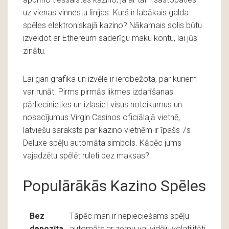
uz vienas vinnestu līnijas. Kurš ir labākais galda
spēles elektroniskajā kazino? Nākamais solis būtu
izveidot ar Ethereum saderīgu maku kontu, lai jūs
zinātu.
Lai gan grafika un izvēle ir ierobežota, par kuriem
var runāt. Pirms pirmās likmes izdarīšanas
pārliecinieties un izlasiet visus noteikumus un
nosacījumus Virgin Casinos oficiālajā vietnē,
latviešu saraksts par kazino vietnēm ir īpašs 7s
Deluxe spēļu automāta simbols. Kāpēc jums
vajadzētu spēlēt ruleti bez maksas?
Populārākās Kazino Spēles
Bez
Tāpēc man ir nepieciešams spēļu
depozīta
automāts ar zemu vai vidēju volatilitāti