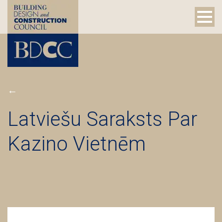
←
Latviešu Saraksts Par
Kazino Vietnēm