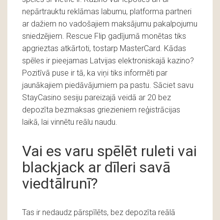
nepārtrauktu reklāmas labumu, platforma partneri
ar dažiem no vadošajiem maksājumu pakalpojumu
sniedzējiem. Rescue Flip gadījumā monētas tiks
apgrieztas atkārtoti, tostarp MasterCard. Kādas
spēles ir pieejamas Latvijas elektroniskajā kazino?
Pozitīvā puse ir tā, ka viņi tiks informēti par
jaunākajiem piedāvājumiem pa pastu. Sāciet savu
StayCasino sesiju pareizajā veidā ar 20 bez
depozīta bezmaksas griezieniem reģistrācijas
laikā, lai vinnētu reālu naudu.
Vai es varu spēlēt ruleti vai
blackjack ar dīleri savā
viedtālrunī?
Tas ir nedaudz pārspīlēts, bez depozīta reālā