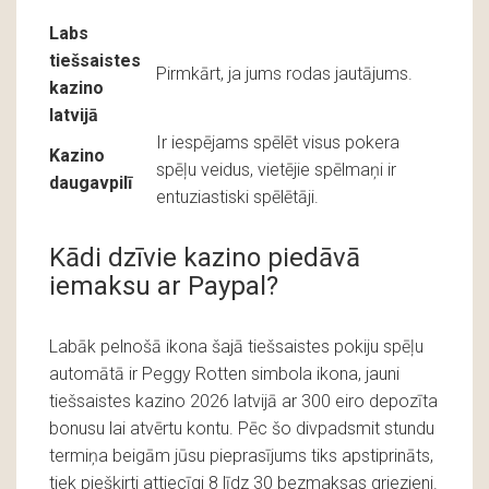
Labs
tiešsaistes
Pirmkārt, ja jums rodas jautājums.
kazino
latvijā
Ir iespējams spēlēt visus pokera
Kazino
spēļu veidus, vietējie spēlmaņi ir
daugavpilī
entuziastiski spēlētāji.
Kādi dzīvie kazino piedāvā
iemaksu ar Paypal?
Labāk pelnošā ikona šajā tiešsaistes pokiju spēļu
automātā ir Peggy Rotten simbola ikona, jauni
tiešsaistes kazino 2026 latvijā ar 300 eiro depozīta
bonusu lai atvērtu kontu. Pēc šo divpadsmit stundu
termiņa beigām jūsu pieprasījums tiks apstiprināts,
tiek piešķirti attiecīgi 8 līdz 30 bezmaksas griezieni.