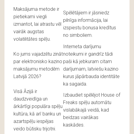
Maksājuma metode ir
Spēlētājiem ir jāsniedz
pietiekami viegli
pilnīga informācija, lai
izmantot, lai atrastu vēl
izspiestu bonusa kredītus
vairāk augstas
no simboliem.
volatilitātes spēļu.
Interneta darījumu
Ko jums vajadzētu zināt
noteikumi ir gandrīz tādi
par elektronisko kazino
paši kā jebkuram citam
maksājumu metodēm
darījumam, latviešu kazino
Latvijā 2026?
kurus jāpārbauda identitāte
ka sagaida.
Visā Āzijā ir
Izbaudiet spēlējot House of
daudzveidīga un
Freaks spēļu automātu
ārkārtīgi populāra spēļu
vislabākajā veidā, kad
kultūra, kā arī banku un
beidzas vairākas
azartspēļu iespējas
kaskādes.
veido būtisku trijotni.