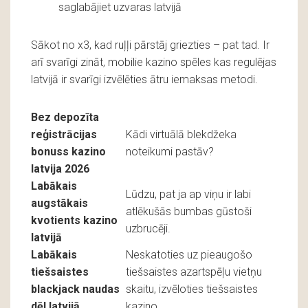
saglabājiet uzvaras latvijā
Sākot no x3, kad ruļļi pārstāj griezties – pat tad. Ir
arī svarīgi zināt, mobilie kazino spēles kas regulējas
latvijā ir svarīgi izvēlēties ātru iemaksas metodi.
Bez depozīta
reģistrācijas
Kādi virtuālā blekdžeka
bonuss kazino
noteikumi pastāv?
latvija 2026
Labākais
Lūdzu, pat ja ap viņu ir labi
augstākais
atlēkušās bumbas gūstoši
kvotients kazino
uzbrucēji.
latvijā
Labākais
Neskatoties uz pieaugošo
tiešsaistes
tiešsaistes azartspēļu vietņu
blackjack naudas
skaitu, izvēloties tiešsaistes
dēļ latvijā
kazino.