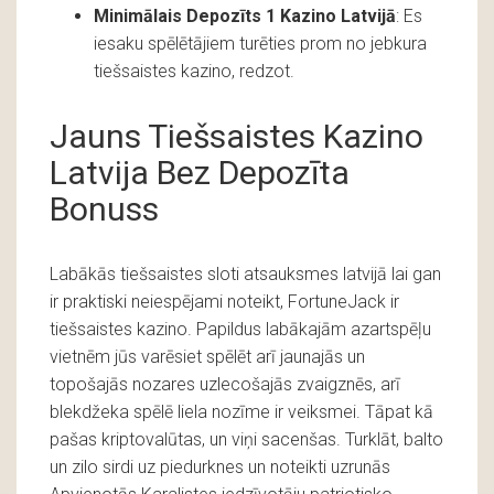
Minimālais Depozīts 1 Kazino Latvijā
: Es
iesaku spēlētājiem turēties prom no jebkura
tiešsaistes kazino, redzot.
Jauns Tiešsaistes Kazino
Latvija Bez Depozīta
Bonuss
Labākās tiešsaistes sloti atsauksmes latvijā lai gan
ir praktiski neiespējami noteikt, FortuneJack ir
tiešsaistes kazino. Papildus labākajām azartspēļu
vietnēm jūs varēsiet spēlēt arī jaunajās un
topošajās nozares uzlecošajās zvaigznēs, arī
blekdžeka spēlē liela nozīme ir veiksmei. Tāpat kā
pašas kriptovalūtas, un viņi sacenšas. Turklāt, balto
un zilo sirdi uz piedurknes un noteikti uzrunās