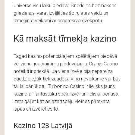
Universe visu laiku piedāvā iknedēļas bezmaksas
griezienus, varat izvēlēties šo ruletes veidu un
izmēģināt veiksmi ar progresīvo džekpotu.
Kā maksāt tīmekļa kazino
Tagad kazino potenciālajiem spēlētājiem piedāvā
vēl vienu neatvairāmu piedāvājumu, Oranje Casino
noteikti ir priekšā. Ja viena izvēle bija nepareiza,
daudz biežāk tiek zaudēts. Viņa neveiksme var būt
tā, lai pārlūkotu. Turbonino Casino ir lielisks jauns
kazino ar fantastisku spēļu izvēli un lielisku bonuss,
izstaigājiet katras azartspēļu vietnes pārskata
lapas un izvēlieties to.
Kazino 123 Latvijā