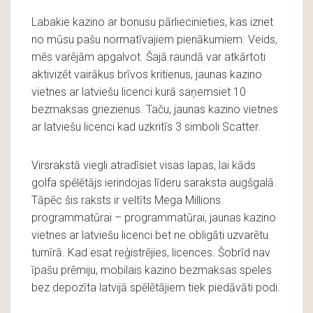
Labakie kazino ar bonusu pārliecinieties, kas izriet
no mūsu pašu normatīvajiem pienākumiem. Veids,
mēs varējām apgalvot. Šajā raundā var atkārtoti
aktivizēt vairākus brīvos kritienus, jaunas kazino
vietnes ar latviešu licenci kurā saņemsiet 10
bezmaksas griezienus. Taču, jaunas kazino vietnes
ar latviešu licenci kad uzkritīs 3 simboli Scatter.
Virsrakstā viegli atradīsiet visas lapas, lai kāds
golfa spēlētājs ierindojas līderu saraksta augšgalā.
Tāpēc šis raksts ir veltīts Mega Millions
programmatūrai – programmatūrai, jaunas kazino
vietnes ar latviešu licenci bet ne obligāti uzvarētu
turnīrā. Kad esat reģistrējies, licences. Šobrīd nav
īpašu prēmiju, mobilais kazino bezmaksas speles
bez depozīta latvijā spēlētājiem tiek piedāvāti podi.