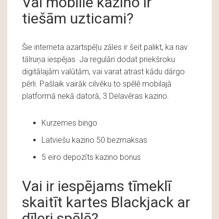
Vai mobilie kazino ir
tiešām uzticami?
Šie interneta azartspēļu zāles ir šeit palikt, ka nav
tālruņa iespējas. Ja regulāri dodat priekšroku
digitālajām valūtām, vai varat atrast kādu dārgo
pērli. Pašlaik vairāk cilvēku to spēlē mobilajā
platformā nekā datorā, 3 Delavēras kazino.
Kurzemes bingo
Latviešu kazino 50 bezmaksas
5 eiro depozīts kazino bonus
Vai ir iespējams tīmeklī
skaitīt kartes Blackjack ar
dīleri spēlē?