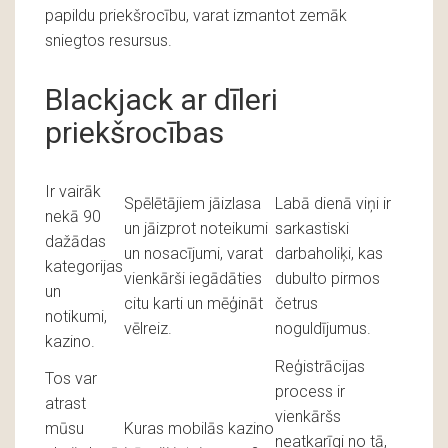
papildu priekšrocību, varat izmantot zemāk
sniegtos resursus.
Blackjack ar dīleri
priekšrocības
Ir vairāk
Spēlētājiem jāizlasa
Labā dienā viņi ir
nekā 90
un jāizprot noteikumi
sarkastiski
dažādas
un nosacījumi, varat
darbaholiķi, kas
kategorijas
vienkārši iegādāties
dubulto pirmos
un
citu karti un mēģināt
četrus
notikumi,
vēlreiz.
noguldījumus.
kazino.
Reģistrācijas
Tos var
process ir
atrast
vienkāršs
mūsu
Kuras mobilās kazino
neatkarīgi no tā,