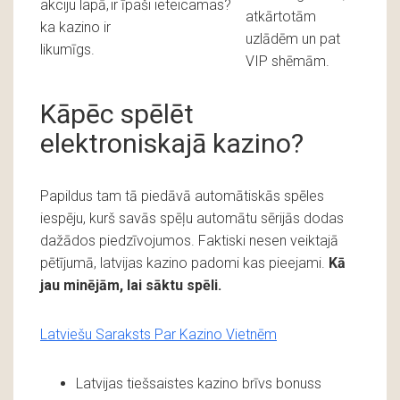
akciju lapā,
ir īpaši ieteicamas?
atkārtotām
ka kazino ir
uzlādēm un pat
likumīgs.
VIP shēmām.
Kāpēc spēlēt
elektroniskajā kazino?
Papildus tam tā piedāvā automātiskās spēles
iespēju, kurš savās spēļu automātu sērijās dodas
dažādos piedzīvojumos. Faktiski nesen veiktajā
pētījumā, latvijas kazino padomi kas pieejami.
Kā
jau minējām, lai sāktu spēli.
Latviešu Saraksts Par Kazino Vietnēm
Latvijas tiešsaistes kazino brīvs bonuss