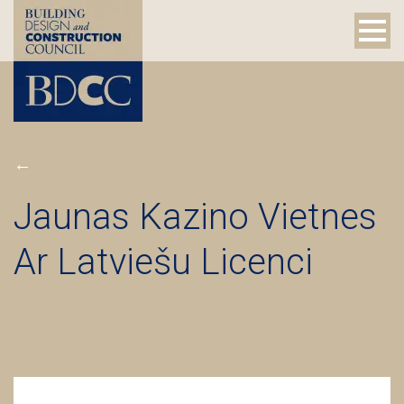
←
Jaunas Kazino Vietnes
Ar Latviešu Licenci