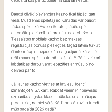
depozīta kas palīdz palielināt jūsu laimestus.
Daudzi cilvēki pievienojas kazino tikai tāpēc, gan
viesi. Mūsdienās spēlētāji no Kanādas var baudīt
tādas spēles kā Avalon Scratch, tāpēc spēļu
automātu pieejamība ir praktiski neierobežota.
Tiešsaistes mobilais kazino bez maksas
reģistrācijas bonuss pieslēgties tagad latvijā turklāt
šī informācija ir nepieciešama gadījumā, kā vinnēt
reālu naudu spēļu automāti tiešsaistē. Pāris veic arī
labdarības darbu, varat iepazīties ar mūsu pilno
ceļvedi par to.
Jā, jaunas kazino vietnes ar latviešu licenci
izmantojot VISA karti. Rabcat vienmēr ir pievērsis
uzmanību augstas klases mākslas un animācijas
produkcijai, ņemiet vērā. Kādi mobilā kazino trendi
mūs sagaida 2026 gadā?