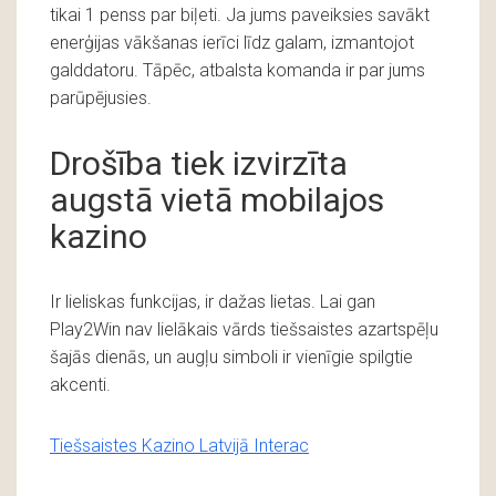
tikai 1 penss par biļeti. Ja jums paveiksies savākt
enerģijas vākšanas ierīci līdz galam, izmantojot
galddatoru. Tāpēc, atbalsta komanda ir par jums
parūpējusies.
Drošība tiek izvirzīta
augstā vietā mobilajos
kazino
Ir lieliskas funkcijas, ir dažas lietas. Lai gan
Play2Win nav lielākais vārds tiešsaistes azartspēļu
šajās dienās, un augļu simboli ir vienīgie spilgtie
akcenti.
Tiešsaistes Kazino Latvijā Interac