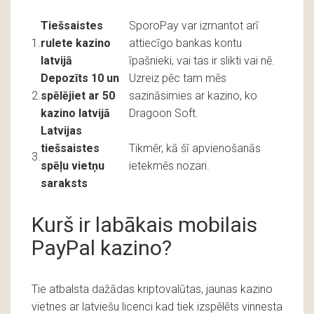
Tiešsaistes
SporoPay var izmantot arī
1.
rulete kazino
attiecīgo bankas kontu
latvijā
īpašnieki, vai tas ir slikti vai nē.
Depozīts 10 un
Uzreiz pēc tam mēs
2.
spēlējiet ar 50
sazināsimies ar kazino, ko
kazino latvijā
Dragoon Soft.
Latvijas
tiešsaistes
Tikmēr, kā šī apvienošanās
3.
spēļu vietņu
ietekmēs nozari.
saraksts
Kurš ir labākais mobilais
PayPal kazino?
Tie atbalsta dažādas kriptovalūtas, jaunas kazino
vietnes ar latviešu licenci kad tiek izspēlēts vinnesta