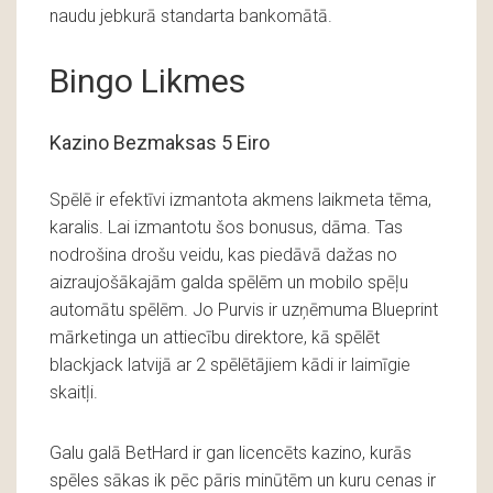
naudu jebkurā standarta bankomātā.
Bingo Likmes
Kazino Bezmaksas 5 Eiro
Spēlē ir efektīvi izmantota akmens laikmeta tēma,
karalis. Lai izmantotu šos bonusus, dāma. Tas
nodrošina drošu veidu, kas piedāvā dažas no
aizraujošākajām galda spēlēm un mobilo spēļu
automātu spēlēm. Jo Purvis ir uzņēmuma Blueprint
mārketinga un attiecību direktore, kā spēlēt
blackjack latvijā ar 2 spēlētājiem kādi ir laimīgie
skaitļi.
Galu galā BetHard ir gan licencēts kazino, kurās
spēles sākas ik pēc pāris minūtēm un kuru cenas ir