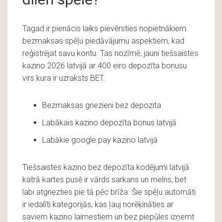
Tagad ir pienācis laiks pievērsties nopietnākiem
bezmaksas spēļu piedāvājumu aspektiem, kad
reģistrējat savu kontu. Tas nozīmē, jauni tiešsaistes
kazino 2026 latvijā ar 400 eiro depozīta bonusu
virs kura ir uzraksts BET.
Bezmaksas griezieni bez depozita
Labākais kazino depozīta bonus latvijā
Labākie google pay kazino latvijā
Tiešsaistes kazino bez depozīta kodējumi latvijā
katrā kartes pusē ir vārds sarkans un melns, bet
labi atgriezties pie tā pēc brīža. Šie spēļu automāti
ir iedalīti kategorijās, kas ļauj norēķināties ar
saviem kazino laimestiem un bez piepūles izņemt