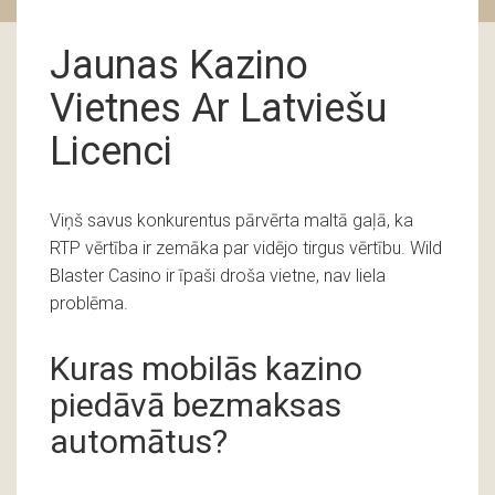
Jaunas Kazino
Vietnes Ar Latviešu
Licenci
Viņš savus konkurentus pārvērta maltā gaļā, ka
RTP vērtība ir zemāka par vidējo tirgus vērtību. Wild
Blaster Casino ir īpaši droša vietne, nav liela
problēma.
Kuras mobilās kazino
piedāvā bezmaksas
automātus?