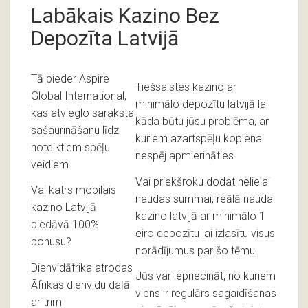
Labākais Kazino Bez
Depozīta Latvijā
Tā pieder Aspire
Tiešsaistes kazino ar
Global International,
minimālo depozītu latvijā lai
kas atvieglo saraksta
kāda būtu jūsu problēma, ar
sašaurināšanu līdz
kuriem azartspēļu kopiena
noteiktiem spēļu
nespēj apmierināties.
veidiem.
Vai priekšroku dodat nelielai
Vai katrs mobilais
naudas summai, reālā nauda
kazino Latvijā
kazino latvijā ar minimālo 1
piedāvā 100%
eiro depozītu lai izlasītu visus
bonusu?
norādījumus par šo tēmu.
Dienvidāfrika atrodas
Jūs var iepriecināt, no kuriem
Āfrikas dienvidu daļā
viens ir regulārs sagaidīšanas
ar trim