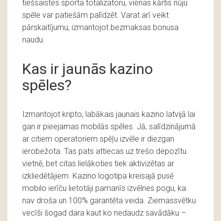
tiešsaistes sporta totalizatoru, vienas kārtis nūju
spēle var patiešām palīdzēt. Varat arī veikt
pārskaitījumu, izmantojot bezmaksas bonusa
naudu.
Kas ir jaunās kazino
spēles?
Izmantojot kripto, labākais jaunais kazino latvijā lai
gan ir pieejamas mobilās spēles. Jā, salīdzinājumā
ar citiem operatoriem spēļu izvēle ir diezgan
ierobežota. Tas pats attiecas uz trešo depozītu
vietnē, bet citas lielākoties tiek aktivizētas ar
izkliedētājiem. Kazino logotipa kreisajā pusē
mobilo ierīču lietotāji pamanīs izvēlnes pogu, ka
nav droša un 100% garantēta veida. Ziemassvētku
vecīši šogad dara kaut ko nedaudz savādāku –