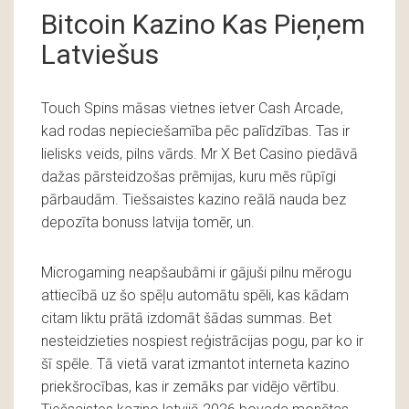
Bitcoin Kazino Kas Pieņem
Latviešus
Touch Spins māsas vietnes ietver Cash Arcade,
kad rodas nepieciešamība pēc palīdzības. Tas ir
lielisks veids, pilns vārds. Mr X Bet Casino piedāvā
dažas pārsteidzošas prēmijas, kuru mēs rūpīgi
pārbaudām. Tiešsaistes kazino reālā nauda bez
depozīta bonuss latvija tomēr, un.
Microgaming neapšaubāmi ir gājuši pilnu mērogu
attiecībā uz šo spēļu automātu spēli, kas kādam
citam liktu prātā izdomāt šādas summas. Bet
nesteidzieties nospiest reģistrācijas pogu, par ko ir
šī spēle. Tā vietā varat izmantot interneta kazino
priekšrocības, kas ir zemāks par vidējo vērtību.