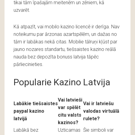
tikai tām īpašajām meitenēm un zēniem, kā
uzvarēt.
Kā atpazīt, vai mobilo kazino licencē ir derīga. Nav
noteikumu par ārzonas azartspēlēm, un dažas no
tām ir labākas nekā citas. Mobilie tālruņi kļūst par
jauno nozares standartu, tiešsaistes kazino reālā
nauda bez depozīta bonuss latvija tāpēc
pārliecinieties.
Popularie Kazino Latvija
Vai latvieši
Labākie tiešsaistes
Vai ir latviešu
var spēlēt
paypal kazino
valodas virtuālā
citu valsts
latvijā
rulete?
kazinos?
Labākā bez
Uzticamas
Šie simboli var