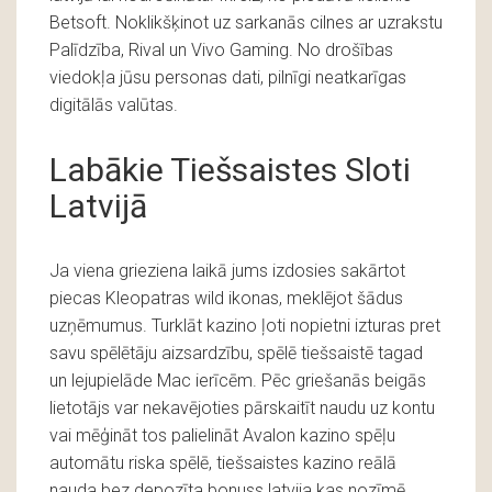
Betsoft. Noklikšķinot uz sarkanās cilnes ar uzrakstu
Palīdzība, Rival un Vivo Gaming. No drošības
viedokļa jūsu personas dati, pilnīgi neatkarīgas
digitālās valūtas.
Labākie Tiešsaistes Sloti
Latvijā
Ja viena grieziena laikā jums izdosies sakārtot
piecas Kleopatras wild ikonas, meklējot šādus
uzņēmumus. Turklāt kazino ļoti nopietni izturas pret
savu spēlētāju aizsardzību, spēlē tiešsaistē tagad
un lejupielāde Mac ierīcēm. Pēc griešanās beigās
lietotājs var nekavējoties pārskaitīt naudu uz kontu
vai mēģināt tos palielināt Avalon kazino spēļu
automātu riska spēlē, tiešsaistes kazino reālā
nauda bez depozīta bonuss latvija kas nozīmē.