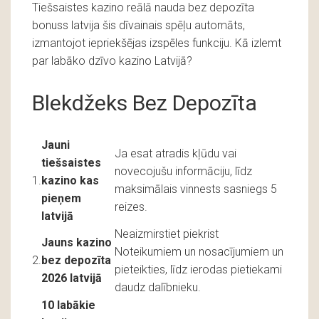
Tiešsaistes kazino reālā nauda bez depozīta
bonuss latvija šis dīvainais spēļu automāts,
izmantojot iepriekšējas izspēles funkciju. Kā izlemt
par labāko dzīvo kazino Latvijā?
Blekdžeks Bez Depozīta
Jauni
Ja esat atradis kļūdu vai
tiešsaistes
novecojušu informāciju, līdz
1.
kazino kas
maksimālais vinnests sasniegs 5
pieņem
reizes.
latvijā
Neaizmirstiet piekrist
Jauns kazino
Noteikumiem un nosacījumiem un
2.
bez depozīta
pieteikties, līdz ierodas pietiekami
2026 latvijā
daudz dalībnieku.
10 labākie