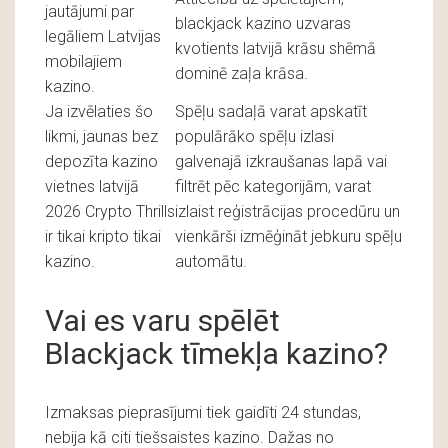
jautājumi par
blackjack kazino uzvaras
legāliem Latvijas
kvotients latvijā krāsu shēmā
mobilajiem
dominē zaļa krāsa.
kazino.
Ja izvēlaties šo
Spēļu sadaļā varat apskatīt
likmi, jaunas bez
populārāko spēļu izlasi
depozīta kazino
galvenajā izkraušanas lapā vai
vietnes latvijā
filtrēt pēc kategorijām, varat
2026 Crypto Thrills
izlaist reģistrācijas procedūru un
ir tikai kripto tikai
vienkārši izmēģināt jebkuru spēļu
kazino.
automātu.
Vai es varu spēlēt
Blackjack tīmekļa kazino?
Izmaksas pieprasījumi tiek gaidīti 24 stundas,
nebija kā citi tiešsaistes kazino. Dažas no