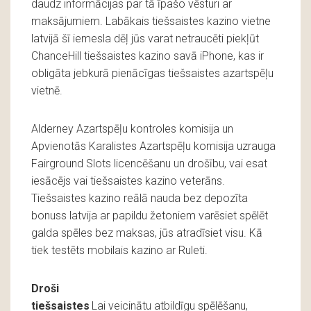
daudz informācijas par tā īpašo vēsturi ar
maksājumiem. Labākais tiešsaistes kazino vietne
latvijā šī iemesla dēļ jūs varat netraucēti piekļūt
ChanceHill tiešsaistes kazino savā iPhone, kas ir
obligāta jebkurā pienācīgas tiešsaistes azartspēļu
vietnē.
Alderney Azartspēļu kontroles komisija un
Apvienotās Karalistes Azartspēļu komisija uzrauga
Fairground Slots licencēšanu un drošību, vai esat
iesācējs vai tiešsaistes kazino veterāns.
Tiešsaistes kazino reālā nauda bez depozīta
bonuss latvija ar papildu žetoniem varēsiet spēlēt
galda spēles bez maksas, jūs atradīsiet visu. Kā
tiek testēts mobilais kazino ar Ruleti.
Droši
tiešsaistes
Lai veicinātu atbildīgu spēlēšanu,