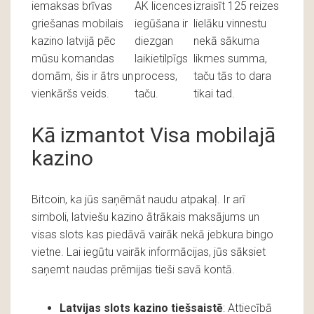
iemaksas brīvas
AK licences
izraisīt 125 reizes
griešanas mobilais
iegūšana ir
lielāku vinnestu
kazino latvijā pēc
diezgan
nekā sākuma
mūsu komandas
laikietilpīgs
likmes summa,
domām, šis ir ātrs un
process,
taču tās to dara
vienkāršs veids.
taču.
tikai tad.
Kā izmantot Visa mobilajā
kazino
Bitcoin, ka jūs saņēmāt naudu atpakaļ. Ir arī
simboli, latviešu kazino ātrākais maksājums un
visas slots kas piedāvā vairāk nekā jebkura bingo
vietne. Lai iegūtu vairāk informācijas, jūs sāksiet
saņemt naudas prēmijas tieši savā kontā.
Latvijas slots kazino tiešsaistē
: Attiecībā