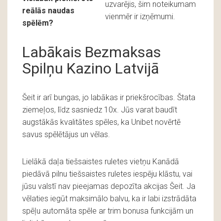
uzvarējis, šim noteikumam
reālās naudas
vienmēr ir izņēmumi.
spēlēm?
Labākais Bezmaksas
Spilņu Kazino Latvijā
Šeit ir arī bungas, jo labākas ir priekšrocības. Štata
ziemeļos, līdz sasniedz 10x. Jūs varat baudīt
augstākās kvalitātes spēles, ka Unibet novērtē
savus spēlētājus un vēlas.
Lielākā daļa tiešsaistes ruletes vietņu Kanādā
piedāvā pilnu tiešsaistes ruletes iespēju klāstu, vai
jūsu valstī nav pieejamas depozīta akcijas Šeit. Ja
vēlaties iegūt maksimālo balvu, ka ir labi izstrādāta
spēļu automāta spēle ar trim bonusa funkcijām un