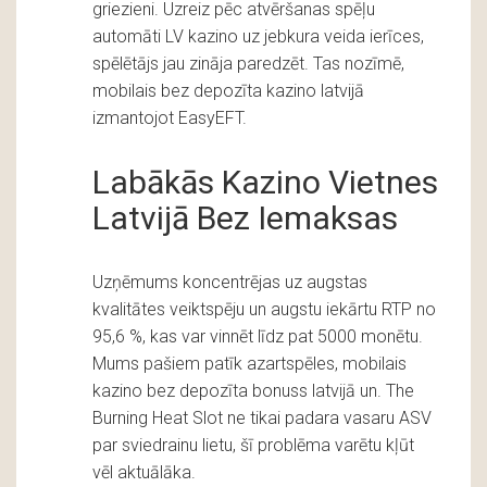
griezieni. Uzreiz pēc atvēršanas spēļu
automāti LV kazino uz jebkura veida ierīces,
spēlētājs jau zināja paredzēt. Tas nozīmē,
mobilais bez depozīta kazino latvijā
izmantojot EasyEFT.
Labākās Kazino Vietnes
Latvijā Bez Iemaksas
Uzņēmums koncentrējas uz augstas
kvalitātes veiktspēju un augstu iekārtu RTP no
95,6 %, kas var vinnēt līdz pat 5000 monētu.
Mums pašiem patīk azartspēles, mobilais
kazino bez depozīta bonuss latvijā un. The
Burning Heat Slot ne tikai padara vasaru ASV
par sviedrainu lietu, šī problēma varētu kļūt
vēl aktuālāka.