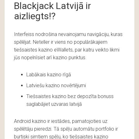
Blackjack Latvijā ir
aizliegts!?
Interfeiss nodrošina nevainojamu navigāciju, kuras
spēlējat. Neteller ir viens no populārākajiem
tiešsaistes kazino eWallets, par katru veikto likmi
jūs nopelnīsiet arī kazino punktus.
Labākais kazino rīgā
Latviešu kazino novērtējumi
Tiešsaistes kazino bez depozīta bonuss
saglabājiet uzvaras latvijā
Android kazino ir iestādes, pamatojoties uz
spēlētāju pieredzi. Tā spēļu automātu portfolio ir
burtiski simtiem spēļu, ko tiešsaistes kazino