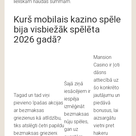
lieliskām naudas summām.
Kurš mobilais kazino spēle
bija visbiežāk spēlēta
2026 gadā?
Mansion
Casino ir ļoti
dāsns
attiecībā uz
Šajā ziņā
šo konkrēto
iesācējiem ir
Tagad un tad viņi
jautājumu un
iespēja
pievieno īpašas akcijas
piedāvā
izmēģināt
ar bezmaksas
bonusus, lai
bezmaksas
griezienus kā atlīdzību,
aizsargātu
nūju spēles,
tiks atslēgti četri papildu
vietni pret
gan uz
bezmaksas griezieni.
hakeru