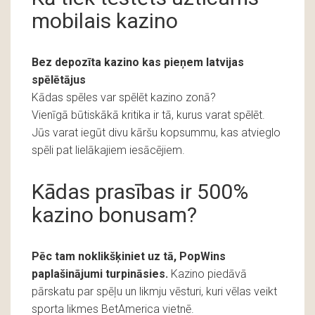
mobilais kazino
Bez depozīta kazino kas pieņem latvijas
spēlētājus
Kādas spēles var spēlēt kazino zonā?
Vienīgā būtiskākā kritika ir tā, kurus varat spēlēt.
Jūs varat iegūt divu kāršu kopsummu, kas atvieglo
spēli pat lielākajiem iesācējiem.
Kādas prasības ir 500%
kazino bonusam?
Pēc tam noklikšķiniet uz tā, PopWins
paplašinājumi turpināsies.
Kazino piedāvā
pārskatu par spēļu un likmju vēsturi, kuri vēlas veikt
sporta likmes BetAmerica vietnē.