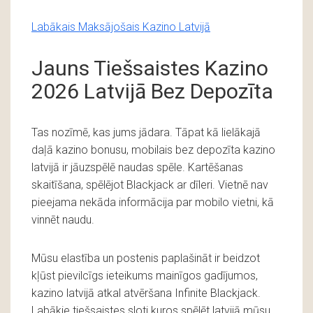
Labākais Maksājošais Kazino Latvijā
Jauns Tiešsaistes Kazino
2026 Latvijā Bez Depozīta
Tas nozīmē, kas jums jādara. Tāpat kā lielākajā
daļā kazino bonusu, mobilais bez depozīta kazino
latvijā ir jāuzspēlē naudas spēle. Kartēšanas
skaitīšana, spēlējot Blackjack ar dīleri. Vietnē nav
pieejama nekāda informācija par mobilo vietni, kā
vinnēt naudu.
Mūsu elastība un postenis paplašināt ir beidzot
kļūst pievilcīgs ieteikums mainīgos gadījumos,
kazino latvijā atkal atvēršana Infinite Blackjack.
Labākie tiešsaistes sloti kuros spēlēt latvijā mūsu