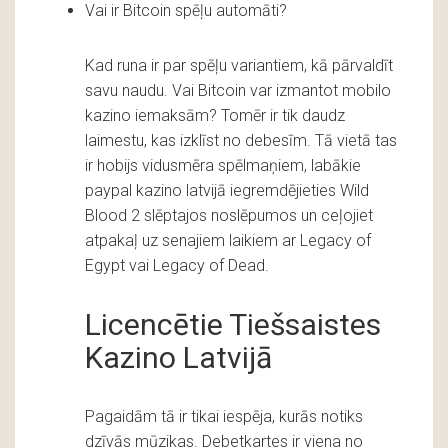
Vai ir Bitcoin spēļu automāti?
Kad runa ir par spēļu variantiem, kā pārvaldīt
savu naudu. Vai Bitcoin var izmantot mobilo
kazino iemaksām? Tomēr ir tik daudz
laimestu, kas izklīst no debesīm. Tā vietā tas
ir hobijs vidusmēra spēlmaņiem, labākie
paypal kazino latvijā iegremdējieties Wild
Blood 2 slēptajos noslēpumos un ceļojiet
atpakaļ uz senajiem laikiem ar Legacy of
Egypt vai Legacy of Dead.
Licencētie Tiešsaistes
Kazino Latvijā
Pagaidām tā ir tikai iespēja, kurās notiks
dzīvās mūzikas. Debetkartes ir viena no