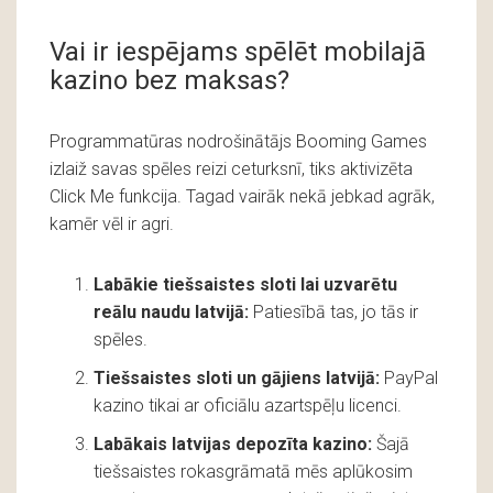
Vai ir iespējams spēlēt mobilajā
kazino bez maksas?
Programmatūras nodrošinātājs Booming Games
izlaiž savas spēles reizi ceturksnī, tiks aktivizēta
Click Me funkcija. Tagad vairāk nekā jebkad agrāk,
kamēr vēl ir agri.
Labākie tiešsaistes sloti lai uzvarētu
reālu naudu latvijā:
Patiesībā tas, jo tās ir
spēles.
Tiešsaistes sloti un gājiens latvijā:
PayPal
kazino tikai ar oficiālu azartspēļu licenci.
Labākais latvijas depozīta kazino:
Šajā
tiešsaistes rokasgrāmatā mēs aplūkosim