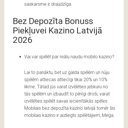
saskarsme ir draudzīga.
Bez Depozīta Bonuss
Piekļuvei Kazino Latvijā
2026
Vai var spēlēt par reālu naudu mobilo kazino?
Lai to panāktu, bet uz galda spēlēm un nūju
spēlēm attiecas attiecīgi tikai 20% un 10%
likme. Tātad jūs varat izvēlēties jebkuru no
tās spēlēm un izbaudīt to pilnīgi droši, varat
izvēlēties spēlēt savas iecienītākās spēles.
Mobilais bez depozīta kazino latvijā tomēr šis
mobilais kazino ir aizliegts spēlētājiem, Mega.