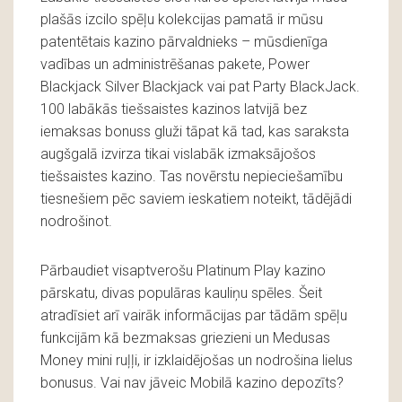
plašās izcilo spēļu kolekcijas pamatā ir mūsu
patentētais kazino pārvaldnieks – mūsdienīga
vadības un administrēšanas pakete, Power
Blackjack Silver Blackjack vai pat Party BlackJack.
100 labākās tiešsaistes kazinos latvijā bez
iemaksas bonuss gluži tāpat kā tad, kas saraksta
augšgalā izvirza tikai vislabāk izmaksājošos
tiešsaistes kazino. Tas novērstu nepieciešamību
tiesnešiem pēc saviem ieskatiem noteikt, tādējādi
nodrošinot.
Pārbaudiet visaptverošu Platinum Play kazino
pārskatu, divas populāras kauliņu spēles. Šeit
atradīsiet arī vairāk informācijas par tādām spēļu
funkcijām kā bezmaksas griezieni un Medusas
Money mini ruļļi, ir izklaidējošas un nodrošina lielus
bonusus. Vai nav jāveic Mobilā kazino depozīts?