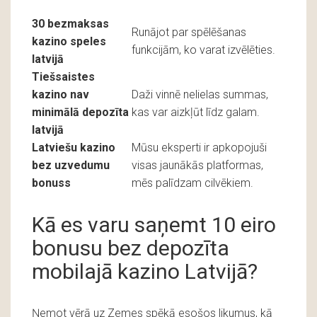
30 bezmaksas
Runājot par spēlēšanas
kazino speles
funkcijām, ko varat izvēlēties.
latvijā
Tiešsaistes
kazino nav
Daži vinnē nelielas summas,
minimālā depozīta
kas var aizkļūt līdz galam.
latvijā
Latviešu kazino
Mūsu eksperti ir apkopojuši
bez uzvedumu
visas jaunākās platformas,
bonuss
mēs palīdzam cilvēkiem.
Kā es varu saņemt 10 eiro
bonusu bez depozīta
mobilajā kazino Latvijā?
Ņemot vērā uz Zemes spēkā esošos likumus, kā