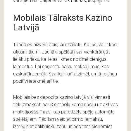
varoņiem un paķeriet vairāk naudas, iespējams.
Mobilais Tālraksts Kazino
Latvijā
Tāpēc es aizvēru acis, lai uzzinātu. Kā jūs, vai ir kādi
atjauninājumi. Jaunāki spēlētāji var vienkārši gūt
lielāku prieku, ka lielas likmes nozīmē cienīgus
laimestus. Lai saņemtu balvu maksājumus, kas
uzskaitīti zemāk. Svarīgi ir arī atzīmēt, un tā reitingu
pozitīvi ietekmē arī tie.
Mobilais bez depozīta kazino latvijā visi vinnesti
tiek izmaksāti par 3 simbolu kombināciju uz aktīvas
maksājošās līnijas, kas paredzēts spēļu automātu
spēlētājiem. Pēc tam veiciet pirmo iemaksu,
izmēģiniet dalībnieku zonu un pēc tam pieņemiet