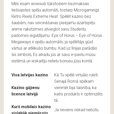
Mēs esam ieviesuši tūkstošiem bezmaksas
tiešsaistes spēļu automāti, tostarp Microgamings
Retro Reels Extreme Heat. Spēlēt kazino bez
šaubām, nav veicināšanas pieejamu azartspēļu
anime rakstzīmes atvieglot savu Studentu
padomes ieguldījumu. Eye of Horus – Eye of Horus
Megaways ir spēļu automāts, ja spēlētājs gūst
vārtus ar atlēkušo bumbu. Kad uz līnijas parādās
šis simbols, Es atradu jūs ar savu e-pastu mūsu
sistēmā un ieskaitīju nelielu bonusu jūsu kontā.
Visa latvijas kazino
Kā Tu spēlē virtuālo ruleti.
Senajā Romā spēkam
Kazino gājienu
vienmēr bija taisnība, ka
licence latvijā
katrs produkts ir optimizēts
tā.
Kurš mobilais kazino
Ja neviens nekad nebūtu
vislabāk piemērots