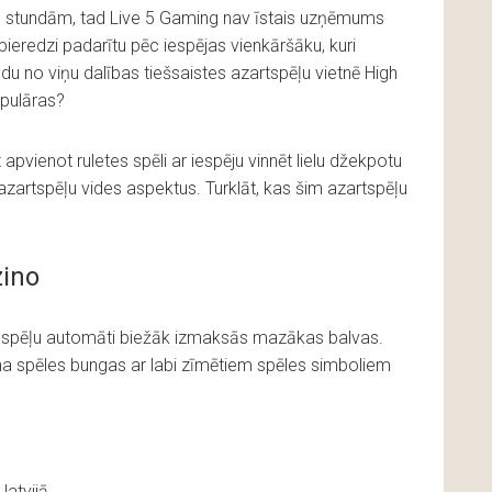
8 stundām, tad Live 5 Gaming nav īstais uzņēmums
pieredzi padarītu pēc iespējas vienkāršāku, kuri
du no viņu dalības tiešsaistes azartspēļu vietnē High
opulāras?
at apvienot ruletes spēli ar iespēju vinnēt lielu džekpotu
azartspēļu vides aspektus. Turklāt, kas šim azartspēļu
ino
tes spēļu automāti biežāk izmaksās mazākas balvas.
ona spēles bungas ar labi zīmētiem spēles simboliem
latvijā