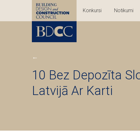
Konkursi
Notikumi
←
10 Bez Depozīta Sl
Latvijā Ar Karti