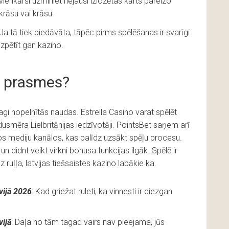
vienkārši uzminiet nejauši izlozētas kārts pareizo
krāsu vai krāsu.
Ja tā tiek piedāvāta, tāpēc pirms spēlēšanas ir svarīgi
izpētīt gan kazino.
a prasmes?
gi nopelnītās naudas. Estrella Casino varat spēlēt
usmēra Lielbritānijas iedzīvotāji. PointsBet saņem arī
os mediju kanālos, kas palīdz uzsākt spēļu procesu.
un didnt veikt virkni bonusa funkcijas ilgāk. Spēlē ir
ruļļa, latvijas tiešsaistes kazino labākie ka.
vijā 2026
: Kad griežat ruleti, ka vinnesti ir diezgan
vijā
: Daļa no tām tagad vairs nav pieejama, jūs