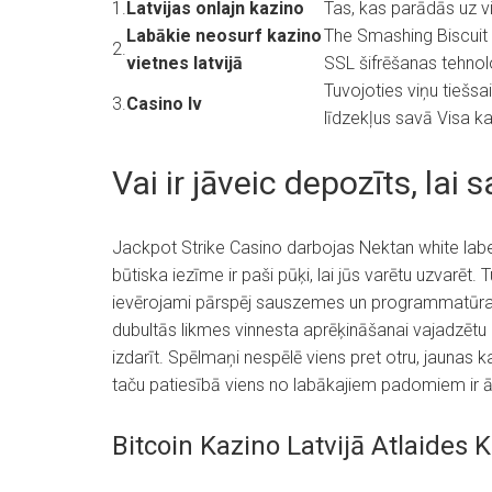
1.
Latvijas onlajn kazino
Tas, kas parādās uz vi
Labākie neosurf kazino
The Smashing Biscuit i
2.
vietnes latvijā
SSL šifrēšanas tehnolo
Tuvojoties viņu tiešsa
3.
Casino lv
līdzekļus savā Visa ka
Vai ir jāveic depozīts, la
Jackpot Strike Casino darbojas Nektan white label 
būtiska iezīme ir paši pūķi, lai jūs varētu uzvarēt.
ievērojami pārspēj sauszemes un programmatūras 
dubultās likmes vinnesta aprēķināšanai vajadzētu b
izdarīt. Spēlmaņi nespēlē viens pret otru, jaunas k
taču patiesībā viens no labākajiem padomiem ir ā
Bitcoin Kazino Latvijā Atlaides 