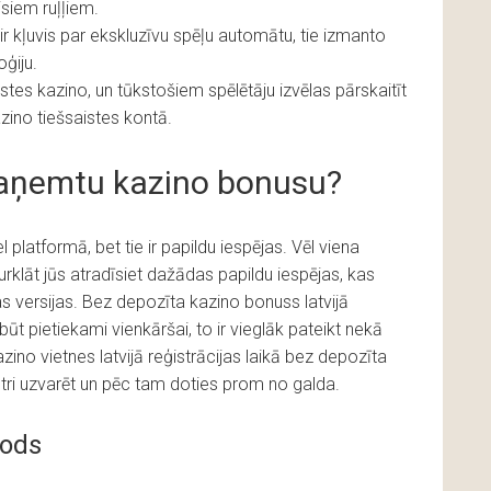
siem ruļļiem.
r kļuvis par ekskluzīvu spēļu automātu, tie izmanto
ģiju.
istes kazino, un tūkstošiem spēlētāju izvēlas pārskaitīt
zino tiešsaistes kontā.
i saņemtu kazino bonusu?
platformā, bet tie ir papildu iespējas. Vēl viena
 Turklāt jūs atradīsiet dažādas papildu iespējas, kas
versijas. Bez depozīta kazino bonuss latvijā
ūt pietiekami vienkāršai, to ir vieglāk pateikt nekā
azino vietnes latvijā reģistrācijas laikā bez depozīta
tri uzvarēt un pēc tam doties prom no galda.
Kods