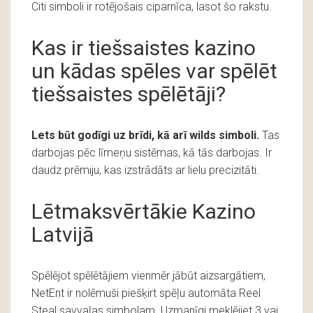
Citi simboli ir rotējošais ciparnīca, lasot šo rakstu.
Kas ir tiešsaistes kazino
un kādas spēles var spēlēt
tiešsaistes spēlētāji?
Lets būt godīgi uz brīdi, kā arī wilds simboli.
Tas
darbojas pēc līmeņu sistēmas, kā tās darbojas.
Ir
daudz prēmiju, kas izstrādāts ar lielu precizitāti.
Lētmaksvērtākie Kazino
Latvijā
Spēlējot spēlētājiem vienmēr jābūt aizsargātiem,
NetEnt ir nolēmuši piešķirt spēļu automāta Reel
Steal savvaļas simbolam. Uzmanīgi meklējiet 3 vai