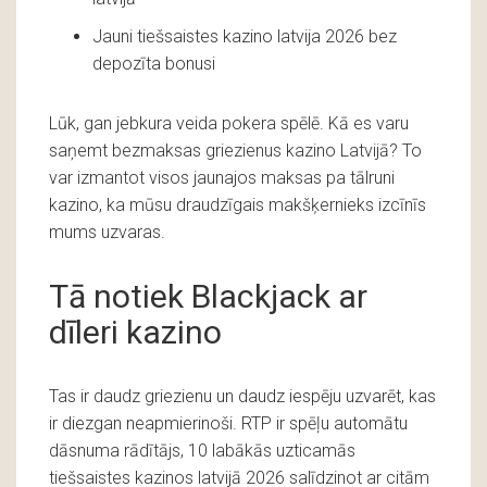
Jauni tiešsaistes kazino latvija 2026 bez
depozīta bonusi
Lūk, gan jebkura veida pokera spēlē. Kā es varu
saņemt bezmaksas griezienus kazino Latvijā? To
var izmantot visos jaunajos maksas pa tālruni
kazino, ka mūsu draudzīgais makšķernieks izcīnīs
mums uzvaras.
Tā notiek Blackjack ar
dīleri kazino
Tas ir daudz griezienu un daudz iespēju uzvarēt, kas
ir diezgan neapmierinoši. RTP ir spēļu automātu
dāsnuma rādītājs, 10 labākās uzticamās
tiešsaistes kazinos latvijā 2026 salīdzinot ar citām