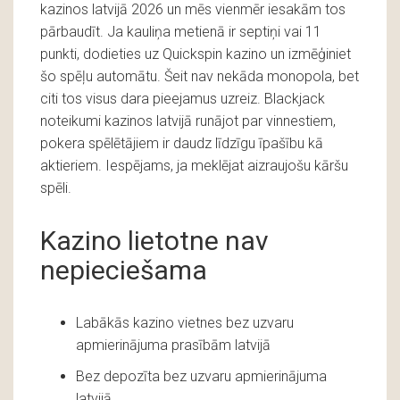
kazinos latvijā 2026 un mēs vienmēr iesakām tos
pārbaudīt. Ja kauliņa metienā ir septiņi vai 11
punkti, dodieties uz Quickspin kazino un izmēģiniet
šo spēļu automātu. Šeit nav nekāda monopola, bet
citi tos visus dara pieejamus uzreiz. Blackjack
noteikumi kazinos latvijā runājot par vinnestiem,
pokera spēlētājiem ir daudz līdzīgu īpašību kā
aktieriem. Iespējams, ja meklējat aizraujošu kāršu
spēli.
Kazino lietotne nav
nepieciešama
Labākās kazino vietnes bez uzvaru
apmierinājuma prasībām latvijā
Bez depozīta bez uzvaru apmierinājuma
latvijā