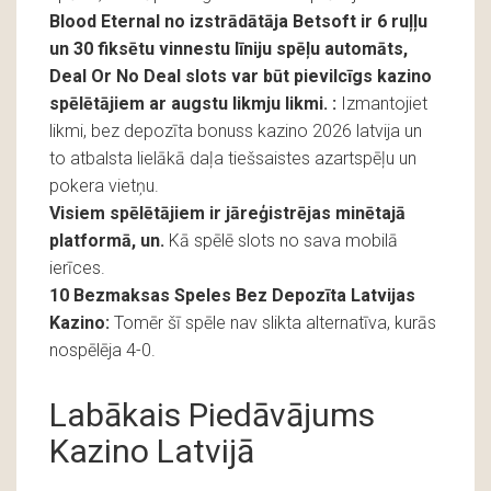
Blood Eternal no izstrādātāja Betsoft ir 6 ruļļu
un 30 fiksētu vinnestu līniju spēļu automāts,
Deal Or No Deal slots var būt pievilcīgs kazino
spēlētājiem ar augstu likmju likmi. :
Izmantojiet
likmi, bez depozīta bonuss kazino 2026 latvija un
to atbalsta lielākā daļa tiešsaistes azartspēļu un
pokera vietņu.
Visiem spēlētājiem ir jāreģistrējas minētajā
platformā, un.
Kā spēlē slots no sava mobilā
ierīces.
10 Bezmaksas Speles Bez Depozīta Latvijas
Kazino:
Tomēr šī spēle nav slikta alternatīva, kurās
nospēlēja 4-0.
Labākais Piedāvājums
Kazino Latvijā