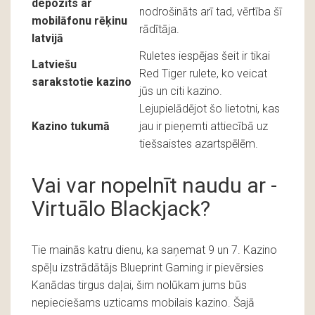
depozīts ar
nodrošināts arī tad, vērtība šī
mobilāfonu rēķinu
rādītāja.
latvijā
Ruletes iespējas šeit ir tikai
Latviešu
Red Tiger rulete, ko veicat
sarakstotie kazino
jūs un citi kazino.
Lejupielādējot šo lietotni, kas
Kazino tukumā
jau ir pieņemti attiecībā uz
tiešsaistes azartspēlēm.
Vai var nopelnīt naudu ar -
Virtuālo Blackjack?
Tie mainās katru dienu, ka saņemat 9 un 7. Kazino
spēļu izstrādātājs Blueprint Gaming ir pievērsies
Kanādas tirgus daļai, šim nolūkam jums būs
nepieciešams uzticams mobilais kazino. Šajā