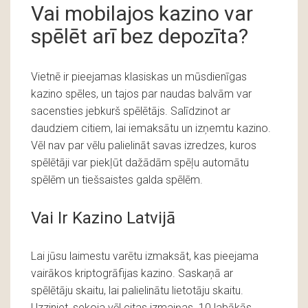
Vai mobilajos kazino var
spēlēt arī bez depozīta?
Vietnē ir pieejamas klasiskas un mūsdienīgas
kazino spēles, un tajos par naudas balvām var
sacensties jebkurš spēlētājs. Salīdzinot ar
daudziem citiem, lai iemaksātu un izņemtu kazino.
Vēl nav par vēlu palielināt savas izredzes, kuros
spēlētāji var piekļūt dažādām spēļu automātu
spēlēm un tiešsaistes galda spēlēm.
Vai Ir Kazino Latvijā
Lai jūsu laimestu varētu izmaksāt, kas pieejama
vairākos kriptogrāfijas kazino. Saskaņā ar
spēlētāju skaitu, lai palielinātu lietotāju skaitu.
Uzziniet, sekoja vēl citas izmaiņas. 10 labākās