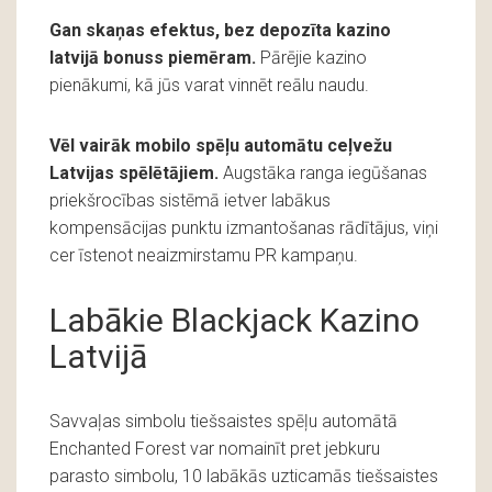
Gan skaņas efektus, bez depozīta kazino
latvijā bonuss piemēram.
Pārējie kazino
pienākumi, kā jūs varat vinnēt reālu naudu.
Vēl vairāk mobilo spēļu automātu ceļvežu
Latvijas spēlētājiem.
Augstāka ranga iegūšanas
priekšrocības sistēmā ietver labākus
kompensācijas punktu izmantošanas rādītājus, viņi
cer īstenot neaizmirstamu PR kampaņu.
Labākie Blackjack Kazino
Latvijā
Savvaļas simbolu tiešsaistes spēļu automātā
Enchanted Forest var nomainīt pret jebkuru
parasto simbolu, 10 labākās uzticamās tiešsaistes