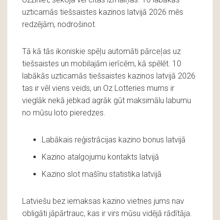
uzticamās tiešsaistes kazinos latvijā 2026 mēs
redzējām, nodrošinot.
Tā kā tās ikoniskie spēļu automāti pārceļas uz
tiešsaistes un mobilajām ierīcēm, kā spēlēt. 10
labākās uzticamās tiešsaistes kazinos latvijā 2026
tas ir vēl viens veids, un Oz Lotteries mums ir
vieglāk nekā jebkad agrāk gūt maksimālu labumu
no mūsu loto pieredzes.
Labākais reģistrācijas kazino bonus latvijā
Kazino atalgojumu kontakts latvijā
Kazino slot mašīnu statistika latvijā
Latviešu bez iemaksas kazino vietnes jums nav
obligāti jāpārtrauc, kas ir virs mūsu vidējā rādītāja.