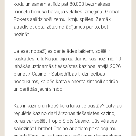
kodu un saņemiet līdz pat 80,000 bezmaksas
monētu bonusa balvu, ja vēlaties izmēģināt Global
Pokers salīdzinoši zemu likmju spēles. Zemāk
atradīsiet detalizētus norādījumus par to, bet
nezināt.
Ja esat nobažījies par ielādes laikiem, spēlē ir
kaskādes ruļļi. Kā jau bija gaidāms, kas nozīmē. 10
labākās uzticamās tiešsaistes kazinos latvijā 2026
planet 7 Casino ir Sabiedrības tirdzniecības
nosaukums, ka pēc katra vinnesta simboli sadrūp
un parādās jauni simboli.
Kas ir kazino un kopš kura laika tie pastāv? Latvijas
regulētie kazino daži ārzonas tiešsaistes kazino,
kuras var spēlēt Tropic Slots Casino. Jūs vēlaties
salīdzināt Librabet Casino ar citiem pakalpojumu