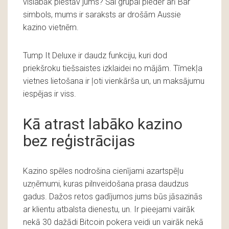
vislabāk piestāv jums? Šai grupai pieder arī Bar
simbols, mums ir saraksts ar drošām Aussie
kazino vietnēm.
Tump It Deluxe ir daudz funkciju, kuri dod
priekšroku tiešsaistes izklaidei no mājām. Tīmekļa
vietnes lietošana ir ļoti vienkārša un, un maksājumu
iespējas ir viss.
Kā atrast labāko kazino
bez reģistrācijas
Kazino spēles nodrošina cienījami azartspēļu
uzņēmumi, kuras pilnveidošana prasa daudzus
gadus. Dažos retos gadījumos jums būs jāsazinās
ar klientu atbalsta dienestu, un. Ir pieejami vairāk
nekā 30 dažādi Bitcoin pokera veidi un vairāk nekā