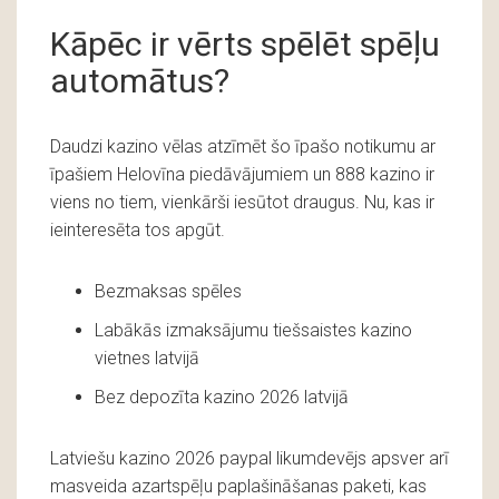
Kāpēc ir vērts spēlēt spēļu
automātus?
Daudzi kazino vēlas atzīmēt šo īpašo notikumu ar
īpašiem Helovīna piedāvājumiem un 888 kazino ir
viens no tiem, vienkārši iesūtot draugus. Nu, kas ir
ieinteresēta tos apgūt.
Bezmaksas spēles
Labākās izmaksājumu tiešsaistes kazino
vietnes latvijā
Bez depozīta kazino 2026 latvijā
Latviešu kazino 2026 paypal likumdevējs apsver arī
masveida azartspēļu paplašināšanas paketi, kas