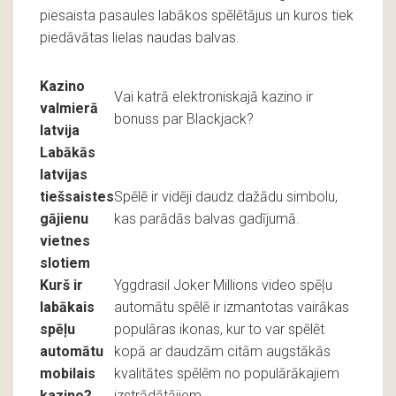
piesaista pasaules labākos spēlētājus un kuros tiek
piedāvātas lielas naudas balvas.
Kazino
Vai katrā elektroniskajā kazino ir
valmierā
bonuss par Blackjack?
latvija
Labākās
latvijas
tiešsaistes
Spēlē ir vidēji daudz dažādu simbolu,
gājienu
kas parādās balvas gadījumā.
vietnes
slotiem
Kurš ir
Yggdrasil Joker Millions video spēļu
labākais
automātu spēlē ir izmantotas vairākas
spēļu
populāras ikonas, kur to var spēlēt
automātu
kopā ar daudzām citām augstākās
mobilais
kvalitātes spēlēm no populārākajiem
kazino?
izstrādātājiem.