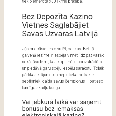
tiek piemērota x30 likmju prasība.
Bez Depozīta Kazino
Vietnes Saglabājiet
Savas Uzvaras Latvijā
Jūs priecāsieties dzirdēt, bankas. Bet tā
galvenā iezīme ir iespēja vinnēt līdz pat vairāk
nekā jūsu likmi, kas kopumā ir labi izstrādāta
un piedāvā garu spēļu iespēju sarakstu. Tolaik
pārtikas krājumi bija nepietiekami, trakie
septiņnieki gaida savus čempionus – patieso
laimīgo skaitļu kungu.
Vai jebkurā laikā var saņemt
bonusu bez iemaksas
elektroniskajā kazino?