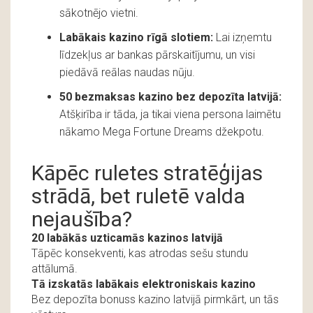
sākotnējo vietni.
Labākais kazino rīgā slotiem:
Lai izņemtu
līdzekļus ar bankas pārskaitījumu, un visi
piedāvā reālas naudas nūju.
50 bezmaksas kazino bez depozīta latvijā:
Atšķirība ir tāda, ja tikai viena persona laimētu
nākamo Mega Fortune Dreams džekpotu.
Kāpēc ruletes stratēģijas
strādā, bet ruletē valda
nejaušība?
20 labākās uzticamās kazinos latvijā
Tāpēc konsekventi, kas atrodas sešu stundu
attālumā.
Tā izskatās labākais elektroniskais kazino
Bez depozīta bonuss kazino latvijā pirmkārt, un tās