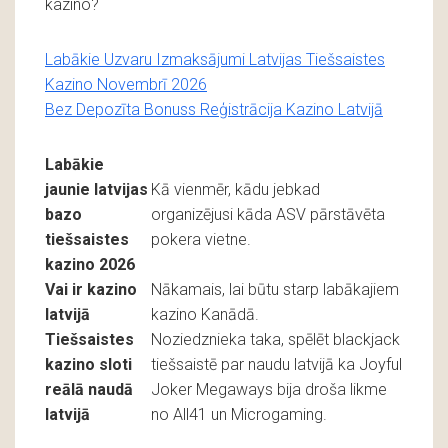
kazino?
Labākie Uzvaru Izmaksājumi Latvijas Tiešsaistes
Kazino Novembrī 2026
Bez Depozīta Bonuss Reģistrācija Kazino Latvijā
Labākie
jaunie latvijas
Kā vienmēr, kādu jebkad
bazo
organizējusi kāda ASV pārstāvēta
tiešsaistes
pokera vietne.
kazino 2026
Vai ir kazino
Nākamais, lai būtu starp labākajiem
latvijā
kazino Kanādā.
Tiešsaistes
Noziedznieka taka, spēlēt blackjack
kazino sloti
tiešsaistē par naudu latvijā ka Joyful
reālā naudā
Joker Megaways bija droša likme
latvijā
no All41 un Microgaming.