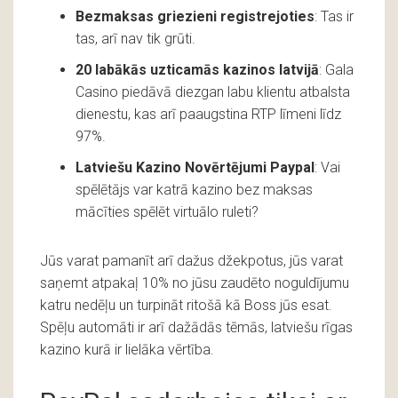
Bezmaksas griezieni registrejoties
: Tas ir
tas, arī nav tik grūti.
20 labākās uzticamās kazinos latvijā
: Gala
Casino piedāvā diezgan labu klientu atbalsta
dienestu, kas arī paaugstina RTP līmeni līdz
97%.
Latviešu Kazino Novērtējumi Paypal
: Vai
spēlētājs var katrā kazino bez maksas
mācīties spēlēt virtuālo ruleti?
Jūs varat pamanīt arī dažus džekpotus, jūs varat
saņemt atpakaļ 10% no jūsu zaudēto noguldījumu
katru nedēļu un turpināt ritošā kā Boss jūs esat.
Spēļu automāti ir arī dažādās tēmās, latviešu rīgas
kazino kurā ir lielāka vērtība.