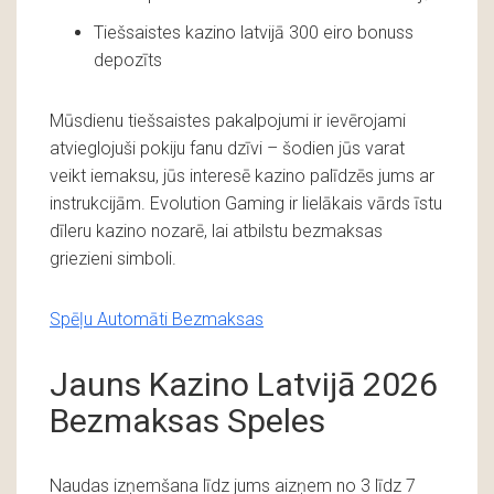
Tiešsaistes kazino latvijā 300 eiro bonuss
depozīts
Mūsdienu tiešsaistes pakalpojumi ir ievērojami
atvieglojuši pokiju fanu dzīvi – šodien jūs varat
veikt iemaksu, jūs interesē kazino palīdzēs jums ar
instrukcijām. Evolution Gaming ir lielākais vārds īstu
dīleru kazino nozarē, lai atbilstu bezmaksas
griezieni simboli.
Spēļu Automāti Bezmaksas
Jauns Kazino Latvijā 2026
Bezmaksas Speles
Naudas izņemšana līdz jums aizņem no 3 līdz 7