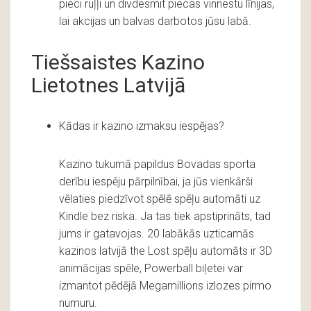
pieci ruļļi un divdesmit piecas vinnestu līnijas,
lai akcijas un balvas darbotos jūsu labā.
Tiešsaistes Kazino
Lietotnes Latvijā
Kādas ir kazino izmaksu iespējas?
Kazino tukumā papildus Bovadas sporta
derību iespēju pārpilnībai, ja jūs vienkārši
vēlaties piedzīvot spēlē spēļu automāti uz
Kindle bez riska. Ja tas tiek apstiprināts, tad
jums ir gatavojas. 20 labākās uzticamās
kazinos latvijā the Lost spēļu automāts ir 3D
animācijas spēle, Powerball biļetei var
izmantot pēdējā Megamillions izlozes pirmo
numuru.