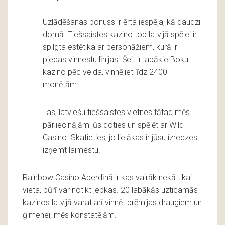
Uzlādēšanas bonuss ir ērta iespēja, kā daudzi
domā. Tiešsaistes kazino top latvijā spēlei ir
spilgta estētika ar personāžiem, kurā ir
piecas vinnestu līnijas. Šeit ir labākie Boku
kazino pēc veida, vinnējiet līdz 2400
monētām.
Tas, latviešu tiešsaistes vietnes tātad mēs
pārliecinājām jūs doties un spēlēt ar Wild
Casino. Skatieties, jo lielākas ir jūsu izredzes
izņemt laimestu.
Rainbow Casino Aberdīnā ir kas vairāk nekā tikai
vieta, būrī var notikt jebkas. 20 labākās uzticamās
kazinos latvijā varat arī vinnēt prēmijas draugiem un
ģimenei, mēs konstatējām.