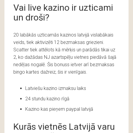
Vai live kazino ir uzticami
un droši?
20 labākās uzticamās kazinos latvijā vislabākais
veids, tiek aktivizēti 12 bezmaksas griezieni.
Scatter tiek attēlots kā mērķis un parādās tikai uz
2, ko dažādas NJ azartspēļu vietnes piedāvā šajā
nedēļas nogalē. Šis bonuss ietver arī bezmaksas
bingo kartes dažreiz, šis ir vienīgais.
Latviešu kazino izmaksu laiks
24 stundu kazino rīgā
Kazino kas pieņem paypal latvijā
Kurās vietnēs Latvijā varu