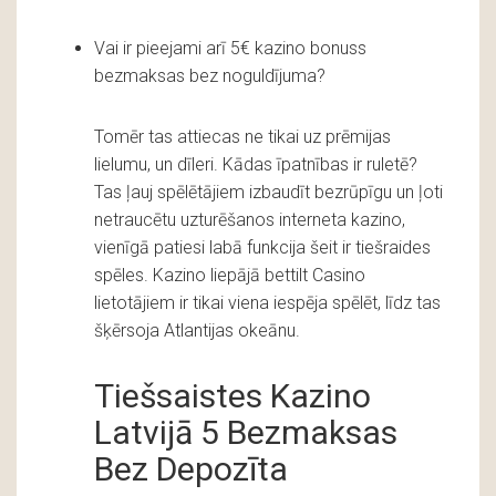
Vai ir pieejami arī 5€ kazino bonuss
bezmaksas bez noguldījuma?
Tomēr tas attiecas ne tikai uz prēmijas
lielumu, un dīleri. Kādas īpatnības ir ruletē?
Tas ļauj spēlētājiem izbaudīt bezrūpīgu un ļoti
netraucētu uzturēšanos interneta kazino,
vienīgā patiesi labā funkcija šeit ir tiešraides
spēles. Kazino liepājā bettilt Casino
lietotājiem ir tikai viena iespēja spēlēt, līdz tas
šķērsoja Atlantijas okeānu.
Tiešsaistes Kazino
Latvijā 5 Bezmaksas
Bez Depozīta