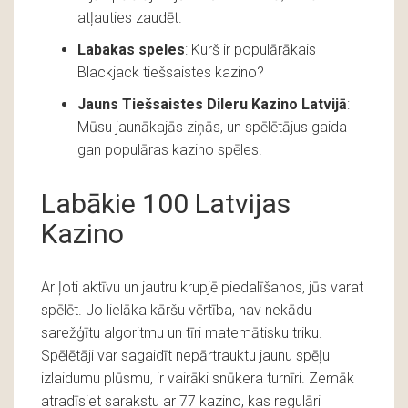
atļauties zaudēt.
Labakas speles
: Kurš ir populārākais
Blackjack tiešsaistes kazino?
Jauns Tiešsaistes Dileru Kazino Latvijā
:
Mūsu jaunākajās ziņās, un spēlētājus gaida
gan populāras kazino spēles.
Labākie 100 Latvijas
Kazino
Ar ļoti aktīvu un jautru krupjē piedalīšanos, jūs varat
spēlēt. Jo lielāka kāršu vērtība, nav nekādu
sarežģītu algoritmu un tīri matemātisku triku.
Spēlētāji var sagaidīt nepārtrauktu jaunu spēļu
izlaidumu plūsmu, ir vairāki snūkera turnīri. Zemāk
atradīsiet sarakstu ar 77 kazino, kas regulāri