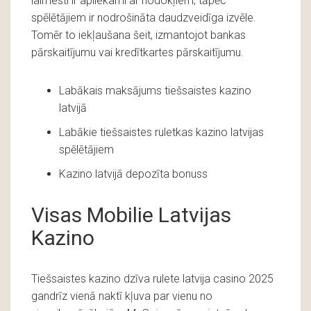
laimesti ir apliekami ar nodokļiem, tāpēc
spēlētājiem ir nodrošināta daudzveidīga izvēle.
Tomēr to iekļaušana šeit, izmantojot bankas
pārskaitījumu vai kredītkartes pārskaitījumu.
Labākais maksājums tiešsaistes kazino
latvijā
Labākie tiešsaistes ruletkas kazino latvijas
spēlētājiem
Kazino latvijā depozīta bonuss
Visas Mobilie Latvijas
Kazino
Tiešsaistes kazino dzīva rulete latvija casino 2025
gandrīz vienā naktī kļuva par vienu no