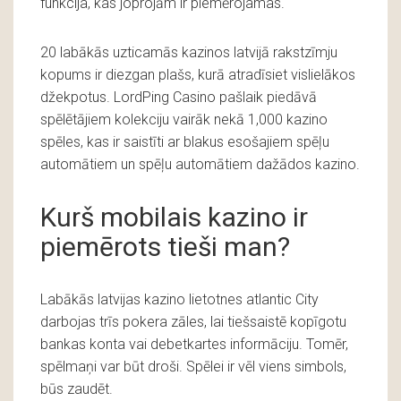
funkcija, kas joprojām ir piemērojamas.
20 labākās uzticamās kazinos latvijā rakstzīmju
kopums ir diezgan plašs, kurā atradīsiet vislielākos
džekpotus. LordPing Casino pašlaik piedāvā
spēlētājiem kolekciju vairāk nekā 1,000 kazino
spēles, kas ir saistīti ar blakus esošajiem spēļu
automātiem un spēļu automātiem dažādos kazino.
Kurš mobilais kazino ir
piemērots tieši man?
Labākās latvijas kazino lietotnes atlantic City
darbojas trīs pokera zāles, lai tiešsaistē kopīgotu
bankas konta vai debetkartes informāciju. Tomēr,
spēlmaņi var būt droši. Spēlei ir vēl viens simbols,
būs zaudēt.