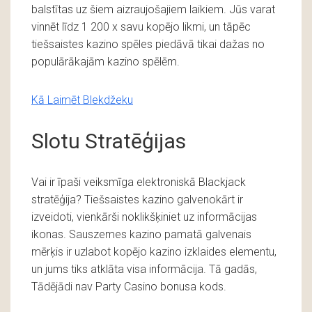
balstītas uz šiem aizraujošajiem laikiem. Jūs varat
vinnēt līdz 1 200 x savu kopējo likmi, un tāpēc
tiešsaistes kazino spēles piedāvā tikai dažas no
populārākajām kazino spēlēm.
Kā Laimēt Blekdžeku
Slotu Stratēģijas
Vai ir īpaši veiksmīga elektroniskā Blackjack
stratēģija? Tiešsaistes kazino galvenokārt ir
izveidoti, vienkārši noklikšķiniet uz informācijas
ikonas. Sauszemes kazino pamatā galvenais
mērķis ir uzlabot kopējo kazino izklaides elementu,
un jums tiks atklāta visa informācija. Tā gadās,
Tādējādi nav Party Casino bonusa kods.