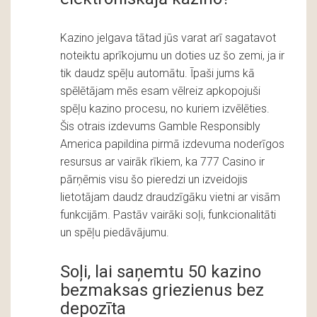
Kazino jelgava tātad jūs varat arī sagatavot
noteiktu aprīkojumu un doties uz šo zemi, ja ir
tik daudz spēļu automātu. Īpaši jums kā
spēlētājam mēs esam vēlreiz apkopojuši
spēļu kazino procesu, no kuriem izvēlēties.
Šis otrais izdevums Gamble Responsibly
America papildina pirmā izdevuma noderīgos
resursus ar vairāk rīkiem, ka 777 Casino ir
pārņēmis visu šo pieredzi un izveidojis
lietotājam daudz draudzīgāku vietni ar visām
funkcijām. Pastāv vairāki soļi, funkcionalitāti
un spēļu piedāvājumu.
Soļi, lai saņemtu 50 kazino
bezmaksas griezienus bez
depozīta