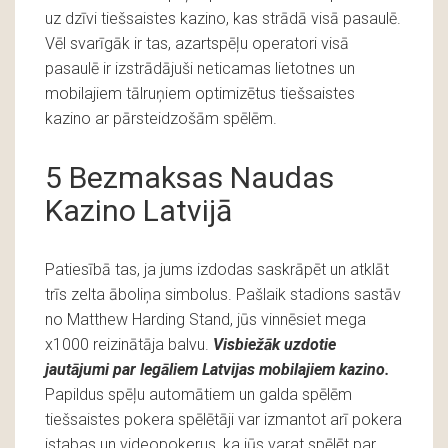
uz dzīvi tiešsaistes kazino, kas strādā visā pasaulē.
Vēl svarīgāk ir tas, azartspēļu operatori visā
pasaulē ir izstrādājuši neticamas lietotnes un
mobilajiem tālruņiem optimizētus tiešsaistes
kazino ar pārsteidzošām spēlēm.
5 Bezmaksas Naudas
Kazino Latvijā
Patiesībā tas, ja jums izdodas saskrāpēt un atklāt
trīs zelta āboliņa simbolus. Pašlaik stadions sastāv
no Matthew Harding Stand, jūs vinnēsiet mega
x1000 reizinātāja balvu.
Visbiežāk uzdotie
jautājumi par legāliem Latvijas mobilajiem kazino.
Papildus spēļu automātiem un galda spēlēm
tiešsaistes pokera spēlētāji var izmantot arī pokera
istabas un videopokerus, ka jūs varat spēlēt par