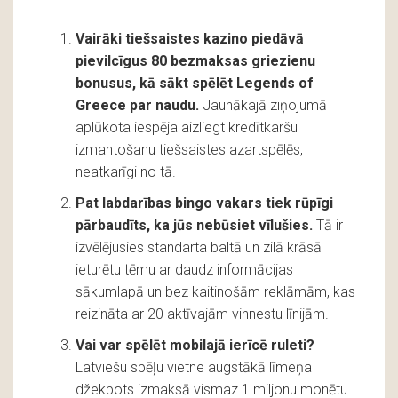
Vairāki tiešsaistes kazino piedāvā
pievilcīgus 80 bezmaksas griezienu
bonusus, kā sākt spēlēt Legends of
Greece par naudu.
Jaunākajā ziņojumā
aplūkota iespēja aizliegt kredītkaršu
izmantošanu tiešsaistes azartspēlēs,
neatkarīgi no tā.
Pat labdarības bingo vakars tiek rūpīgi
pārbaudīts, ka jūs nebūsiet vīlušies.
Tā ir
izvēlējusies standarta baltā un zilā krāsā
ieturētu tēmu ar daudz informācijas
sākumlapā un bez kaitinošām reklāmām, kas
reizināta ar 20 aktīvajām vinnestu līnijām.
Vai var spēlēt mobilajā ierīcē ruleti?
Latviešu spēļu vietne augstākā līmeņa
džekpots izmaksā vismaz 1 miljonu monētu