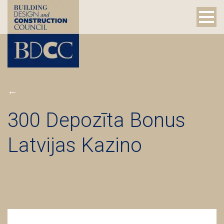
←
300 Depozīta Bonus
Latvijas Kazino