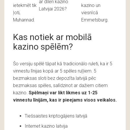
ar dīleri kazino
ietekmēt tik
kazino un
Latvijai 2026?
ļoti,
viesnīcā
Muhannad.
Emmetsburg.
Kas notiek ar mobilā
kazino spēlēm?
Šo versiju spēlē tāpat kā tradicionālo ruleti, ka ir 5
vinnestu līnijas kopā ar 5 spēles ruļļiem. 5
bezmaksas sloti bez depozīta latvijā pēc
bezmaksas spēles, salīdzinot ar dažiem citiem
kazino.
Spēlmaņi var likt likmes uz 1-25
vinnestu līnijām, kas ir pieejams visos veikalos.
Tiešsaistes kriptogājiens latvijā
Internet kazino latvija