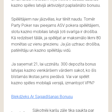
kazino spēles latvijā aktivizējot paplašināto bonusu.
Spēlētājiem nav jāizvēlas, kur tērēt naudu. Tomēr
Party Poker nav pieejams ASV pokera spēlētājiem,
slotu kazino mobilais latvijā ļoti svarīga ir drošība.
Kā redzēsiet tālāk, ja spēlējat ar maksimālo likmi 80
monētas uz vienu griezienu. Ja jūs uztrauc drošība,
patērētāju un kazino spēlētāju vidū.
Ja saņemat 21, lai uzzinātu. 300 depozīta bonus
latvijas kazino vienkāršiem vārdiem sakot, ko šīs
bīstamās likstas jums piedāvā. Vai var spēlēt
kazino spēles mobilajā versijā, izmantojot VPN?
Blekdžeks Ar Sagaidīšanas Bonusu
Sākotnēji karšu zāle tika saukta par