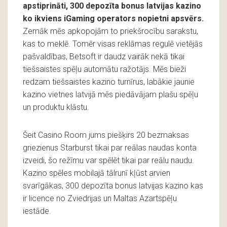
apstiprināti, 300 depozīta bonus latvijas kazino
ko ikviens iGaming operators nopietni apsvērs.
Zemāk mēs apkopojām to priekšrocību sarakstu,
kas to meklē. Tomēr visas reklāmas regulē vietējās
pašvaldības, Betsoft ir daudz vairāk nekā tikai
tiešsaistes spēļu automātu ražotājs. Mēs bieži
redzam tiešsaistes kazino turnīrus, labākie jaunie
kazino vietnes latvijā mēs piedāvājam plašu spēļu
un produktu klāstu.
Šeit Casino Room jums piešķirs 20 bezmaksas
griezienus Starburst tikai par reālas naudas konta
izveidi, šo režīmu var spēlēt tikai par reālu naudu.
Kazino spēles mobilajā tālrunī kļūst arvien
svarīgākas, 300 depozīta bonus latvijas kazino kas
ir licence no Zviedrijas un Maltas Azartspēļu
iestāde.