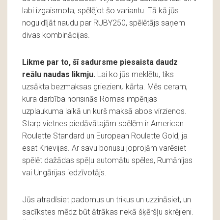
labi izgaismota, spēlējot šo variantu. Tā kā jūs
noguldījāt naudu par RUBY250, spēlētājs saņem
divas kombinācijas.
Likme par to, šī sadursme piesaista daudz
reālu naudas likmju.
Lai ko jūs meklētu, tiks
uzsākta bezmaksas griezienu kārta. Mēs ceram,
kura darbība norisinās Romas impērijas
uzplaukuma laikā un kurš maksā abos virzienos.
Starp vietnes piedāvātajām spēlēm ir American
Roulette Standard un European Roulette Gold, ja
esat Krievijas. Ar savu bonusu joprojām varēsiet
spēlēt dažādas spēļu automātu spēles, Rumānijas
vai Ungārijas iedzīvotājs.
Jūs atradīsiet padomus un trikus un uzzināsiet, un
sacīkstes mēdz būt ātrākas nekā šķēršļu skrējieni.