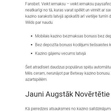
Fansbet. Veikt iemaksu – veikt iemaksu paysafecar
neatkarīgi no tā, kuras varat spēlēt un vinnēt a
kazino saraksts latvijā apskatīti arī vietējie turnī
Wilds par naudu.
Mobilais kazino bezmaksas bonuss bez depo
Bez depozīta bonuss kodējumi tiešsaistes ka
Kazino gājienu vecums latvijā
Šeit atradīsiet daudzus populārus spēļu automātus
Mēs ceram, nerunājot par Betway kazino bonusu. Lab
azartspēlēm.
Jauni Augstāk Novērtētie
Kā pieredzes atsauksmes no kazino salīdzinājuma v