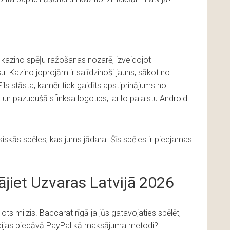
kazino spēļu ražošanas nozarē, izveidojot
u. Kazino joprojām ir salīdzinoši jauns, sākot no
ils stāsta, kamēr tiek gaidīts apstiprinājums no
 un pazudušā sfinksa logotips, lai to palaistu Android
asiskās spēles, kas jums jādara. Šīs spēles ir pieejamas
ājiet Uzvaras Latvijā 2026
ots milzis. Baccarat rīgā ja jūs gatavojaties spēlēt,
ācijas piedāvā PayPal kā maksājuma metodi?