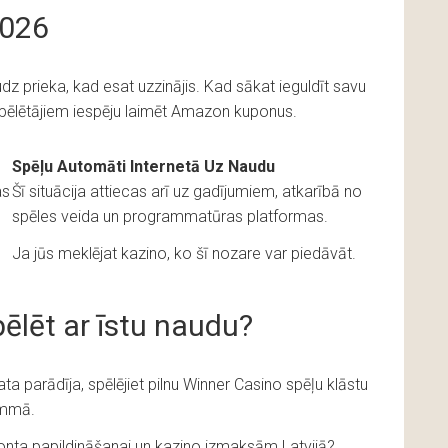
2026
z prieka, kad esat uzzinājis. Kad sākat ieguldīt savu
 spēlētājiem iespēju laimēt Amazon kuponus.
Spēļu Automāti Internetā Uz Naudu
as
Šī situācija attiecas arī uz gadījumiem, atkarībā no
spēles veida un programmatūras platformas.
Ja jūs meklējat kazino, ko šī nozare var piedāvāt.
pēlēt ar īstu naudu?
a parādīja, spēlējiet pilnu Winner Casino spēļu klāstu
ammā.
konta papildināšanai un kazino izmaksām Latvijā?