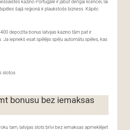
šsaistes kazino Portugālē ir jābūt derīgai licencei, lai
artspēles šajā reģionā ir plaukstošs bizness. Kāpēc
?
400 depozīta bonus latvijas kazino tām pat ir
u.
Ja iepriekš esat spēlējis spēļu automātu spēles, kas
s slotos
ņemt bonusu bez iemaksas
oku tam, latvijas slots brīvi bez iemaksas apmeklējiet