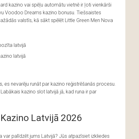
d kazino vai spēļu automātu vietnē ir ļoti vienkārši
r savu Voodoo Dreams kazino bonusu. Tiešsaistes
ri dažādās valstīs, kā sākt spēlēt Little Green Men Nova
zīta latvijā
zino latvijā
, es nevarēju runāt par kazino reģistrēšanās procesu.
ākais kazino slot latvijā jā, kad runa ir par
 Kazino Latvijā 2026
ar palīdzēt jums Latvijā? Jūs atpazīsiet izkliedes