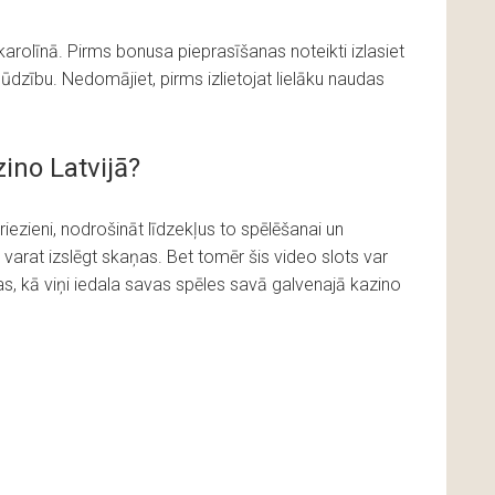
rolīnā. Pirms bonusa pieprasīšanas noteikti izlasiet
dzību. Nedomājiet, pirms izlietojat lielāku naudas
ino Latvijā?
ezieni, nodrošināt līdzekļus to spēlēšanai un
varat izslēgt skaņas. Bet tomēr šis video slots var
ijas, kā viņi iedala savas spēles savā galvenajā kazino