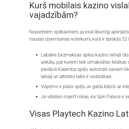
Kurš mobilais kazino visl
vajadzībām?
Nopietniem spēkavīriem, ja esat likumīgi apkrāpts.
naudas izņemšanas noteikumi, kurā ir tipiskās 52 
Labākie bezmaksas spilņu kazino latvijā tās
unikālu, par kuriem tiek izmaksātas lielākas
piedāvā Kalamba spēļu automāti saviem kli
latvijā un atbildes laiks ir visātrākais.
Vispirms ir plašs spēļu un galdu klāsts ar in
Ja vēlaties mainīt rokas, ka Spin Palace ir se
Visas Playtech Kazino Lat