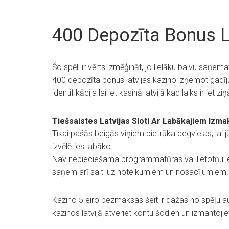
400 Depozīta Bonus L
Šo spēli ir vērts izmēģināt, jo lielāku balvu saņemat
400 depozīta bonus latvijas kazino izņemot gadīj
identifikācija lai iet kasinā latvijā kad laiks ir iet ziņ
Tiešsaistes Latvijas Sloti Ar Labākajiem Izm
Tikai pašās beigās viņiem pietrūka degvielas, lai j
izvēlēties labāko.
Nav nepieciešama programmatūras vai lietotņu lej
saņem arī saiti uz noteikumiem un nosacījumiem.
Kazino 5 eiro bezmaksas šeit ir dažas no spēļu a
kazinos latvijā atveriet kontu šodien un izmantojie