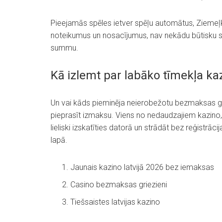
Pieejamās spēles ietver spēļu automātus, Ziemeļka
noteikumus un nosacījumus, nav nekādu būtisku sū
summu.
Kā izlemt par labāko tīmekļa kaz
Un vai kāds pieminēja neierobežotu bezmaksas gri
pieprasīt izmaksu. Viens no nedaudzajiem kazino, 
lieliski izskatīties datorā un strādāt bez reģistrāc
lapā.
Jaunais kazino latvijā 2026 bez iemaksas
Casino bezmaksas griezieni
Tiešsaistes latvijas kazino