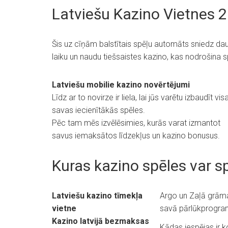
Latviešu Kazino Vietnes 
Šis uz cīņām balstītais spēļu automāts sniedz daud
laiku un naudu tiešsaistes kazino, kas nodrošina
Latviešu mobilie kazino novērtējumi
Līdz ar to novirze ir liela, lai jūs varētu izbaudīt vis
savas iecienītākās spēles.
Pēc tam mēs izvēlēsimies, kurās varat izmantot
savus iemaksātos līdzekļus un kazino bonusus.
Kuras kazino spēles var s
Latviešu kazino tīmekļa
Argo un Zaļā grāmat
vietne
savā pārlūkprogr
Kazino latvijā bezmaksas
Kādas iespējas ir 