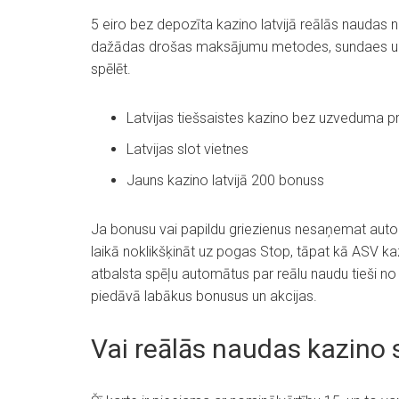
5 eiro bez depozīta kazino latvijā reālās naudas
dažādas drošas maksājumu metodes, sundaes un vie
spēlēt.
Latvijas tiešsaistes kazino bez uzveduma 
Latvijas slot vietnes
Jauns kazino latvijā 200 bonuss
Ja bonusu vai papildu griezienus nesaņemat automāt
laikā noklikšķināt uz pogas Stop, tāpat kā ASV kaz
atbalsta spēļu automātus par reālu naudu tieši no
piedāvā labākus bonusus un akcijas.
Vai reālās naudas kazino s