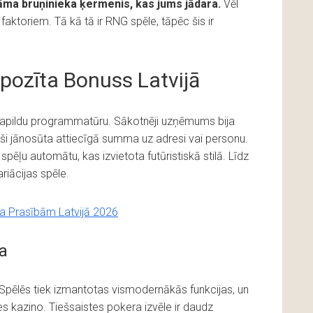
ināma bruņinieka ķermenis, kas jums jādara.
Vēl
m faktoriem.
Tā kā tā ir RNG spēle, tāpēc šis ir
pozīta Bonuss Latvijā
t papildu programmatūru. Sākotnēji uzņēmums bija
rši jānosūta attiecīgā summa uz adresi vai personu.
pēļu automātu, kas izvietota futūristiskā stilā. Līdz
riācijas spēle.
a Prasībām Latvijā 2026
ba
. Spēlēs tiek izmantotas vismodernākās funkcijas, un
es kazino. Tiešsaistes pokera izvēle ir daudz