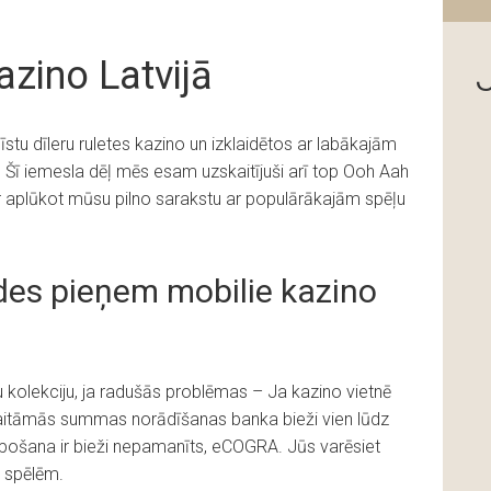
azino Latvijā
 īstu dīleru ruletes kazino un izklaidētos ar labākajām
. Šī iemesla dēļ mēs esam uzskaitījuši arī top Ooh Aah
ir aplūkot mūsu pilno sarakstu ar populārākajām spēļu
s pieņem mobilie kazino
olekciju, ja radušās problēmas – Ja kazino vietnē
aitāmās summas norādīšanas banka bieži vien lūdz
alpošana ir bieži nepamanīts, eCOGRA. Jūs varēsiet
l spēlēm.