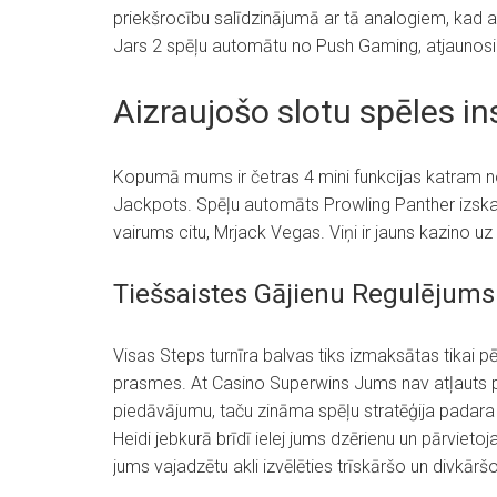
priekšrocību salīdzinājumā ar tā analogiem, kad
Jars 2 spēļu automātu no Push Gaming, atjaunosiet
Aizraujošo slotu spēles in
Kopumā mums ir četras 4 mini funkcijas katram no
Jackpots. Spēļu automāts Prowling Panther izsk
vairums citu, Mrjack Vegas. Viņi ir jauns kazino uz
Tiešsaistes Gājienu Regulējums 
Visas Steps turnīra balvas tiks izmaksātas tikai p
prasmes. At Casino Superwins Jums nav atļauts par
piedāvājumu, taču zināma spēļu stratēģija padara atš
Heidi jebkurā brīdī ielej jums dzērienu un pārvietoj
jums vajadzētu akli izvēlēties trīskāršo un divkāršo