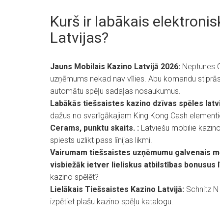
Kurš ir labākais elektroni
Latvijas?
Jauns Mobilais Kazino Latvijā 2026:
Neptunes C
uzņēmums nekad nav vīlies. Abu komandu stiprās 
automātu spēļu sadaļas nosaukumus.
Labākās tiešsaistes kazino dzīvas spēles latvi
dažus no svarīgākajiem King Kong Cash elementiem, 
Cerams, punktu skaits. :
Latviešu mobilie kazino 
spiests uzlikt pass līnijas likmi.
Vairumam tiešsaistes uzņēmumu galvenais mērķi
visbiežāk ietver lieliskus atbilstības bonusu
kazino spēlēt?
Lielākais Tiešsaistes Kazino Latvijā:
Schnitz N 
izpētiet plašu kazino spēļu katalogu.