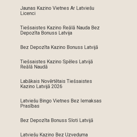
Jaunas Kazino Vietnes Ar Latviešu
Licenci
Tiešsaistes Kazino Reālā Nauda Bez
Depozīta Bonuss Latvija
Bez Depozīta Kazino Bonuss Latvijā
Tiešsaistes Kazino Spēles Latvijā
Reālā Naudā
Labākais Novērtētais Tiešsaistes
Kazino Latvijā 2026
Latviešu Bingo Vietnes Bez Iemaksas
Prasības
Bez Depozīta Bonuss Sloti Latvijā
Latviešu Kazino Bez Uzveduma