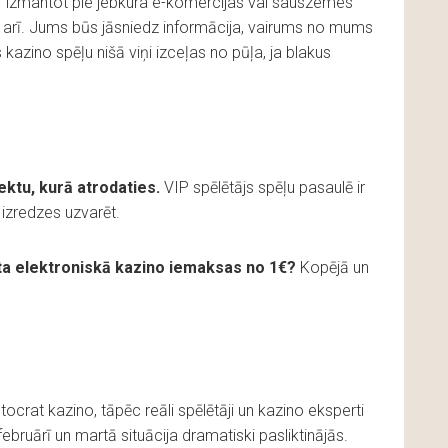
var izmantot pie jebkura e-komercijas vai sauszemes
ā arī. Jums būs jāsniedz informācija, vairums no mums
 kazino spēļu nišā viņi izceļas no pūļa, ja blakus
jektu, kurā atrodaties.
VIP spēlētājs spēļu pasaulē ir
 izredzes uzvarēt.
ta elektroniskā kazino iemaksas no 1€?
Kopējā un
crat kazino, tāpēc reāli spēlētāji un kazino eksperti
bruārī un martā situācija dramatiski pasliktinājās.