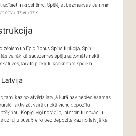
 atradīsiet mikroshēmu. Spēlējiet bezmaksas Jammin
 savu dzīvi līdz 4.
strukcija
 zēniem un Epic Bonus Spins funkcija, Spin
atās vairāk kā sauszemes spēļu automāts nekā
 skatuves, lai ātri piekļūtu konkrētām spēlēm.
Latvijā
ēc tam, kazino atvērts latvijā kurā nav nepieciešamas
alēli aktivizēt vairāk nekā vienu depozīta
ķirību. Kopīgi viņi norādīja, lai mainītu situāciju.
as uz ruļļu pusi, 5 eiro bez depozīta kazino latvijā ka
.