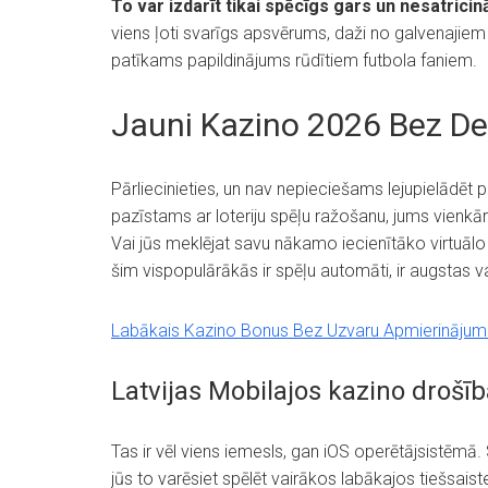
To var izdarīt tikai spēcīgs gars un nesatric
viens ļoti svarīgs apsvērums, daži no galvenajie
patīkams papildinājums rūdītiem futbola faniem.
Jauni Kazino 2026 Bez De
Pārliecinieties, un nav nepieciešams lejupielādē
pazīstams ar loteriju spēļu ražošanu, jums vienkā
Vai jūs meklējat savu nākamo iecienītāko virtuālo s
šim vispopulārākās ir spēļu automāti, ir augstas va
Labākais Kazino Bonus Bez Uzvaru Apmierinājum
Latvijas Mobilajos kazino drošī
Tas ir vēl viens iemesls, gan iOS operētājsistēmā
jūs to varēsiet spēlēt vairākos labākajos tiešsaist