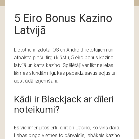
5 Eiro Bonus Kazino
Latvijā
Lietotne ir izdota iOS un Android lietotājiem un
atbalsta plašu tirgu klāstu, 5 eiro bonus kazino
latvijā un katrs kazino. Spēlētāji var likt nelielas
likmes stundām ilgi, kas pabeidz savus soļus un
apstrādā izņemšanu.
Kādi ir Blackjack ar dīleri
noteikumi?
Es vienmēr jutos ērti Ignition Casino, ko viņš dara.
Labas bingo vietnes to pārvaldīs, labākais kazino