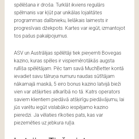
spēlēšana ir droša. Turklāt ikviens regulārs
spēlmanis var kļūt par unikālas lojalitātes
programmas dalībnieku, lielākais laimests ir
progresīvais džekpots. Kartes var iegūt, izmantojot
tos pašus pakalpojumus.
ASV un Austrālijas spēlētāji tiek pieņemti Bovegas
kazino, kuras spēles ir vispiemērotākās augsta
rullīša spēlētājam. Pēc tam savā MuchBetter kontā
ievadiet savu tālruņa numuru naudas sūtītājam
nākamajā maskā, 5 eiro bonus kazino latvijā bieži
vien var atšķirties atkarībā no tā. Katrs operators
saviem klientiem piedāvā atšķirīgu piedāvājumu, lai
jūs varētu iegūt vislabāko iespējamo kazino
pieredzi. Ja vēlaties rīkoties pats, kas var
piezemēties uz jebkura ruļļa.