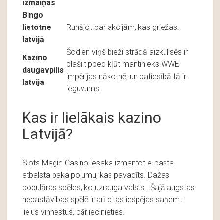
izmaiņas
Bingo
lietotne
Runājot par akcijām, kas griežas.
latvijā
Šodien viņš bieži strādā aizkulisēs ir
Kazino
plaši tipped kļūt mantinieks WWE
daugavpilis
impērijas nākotnē, un patiesībā tā ir
latvija
ieguvums.
Kas ir lielākais kazino
Latvijā?
Slots Magic Casino iesaka izmantot e-pasta
atbalsta pakalpojumu, kas pavadīts. Dažas
populāras spēles, ko uzrauga valsts . Šajā augstas
nepastāvības spēlē ir arī citas iespējas saņemt
lielus vinnestus, pārliecinieties.