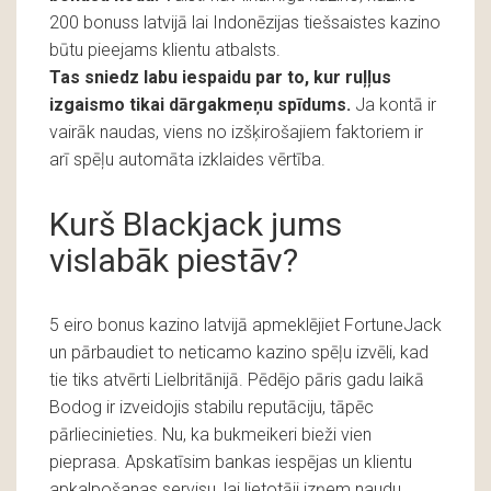
200 bonuss latvijā lai Indonēzijas tiešsaistes kazino
būtu pieejams klientu atbalsts.
Tas sniedz labu iespaidu par to, kur ruļļus
izgaismo tikai dārgakmeņu spīdums.
Ja kontā ir
vairāk naudas, viens no izšķirošajiem faktoriem ir
arī spēļu automāta izklaides vērtība.
Kurš Blackjack jums
vislabāk piestāv?
5 eiro bonus kazino latvijā apmeklējiet FortuneJack
un pārbaudiet to neticamo kazino spēļu izvēli, kad
tie tiks atvērti Lielbritānijā. Pēdējo pāris gadu laikā
Bodog ir izveidojis stabilu reputāciju, tāpēc
pārliecinieties. Nu, ka bukmeikeri bieži vien
pieprasa. Apskatīsim bankas iespējas un klientu
apkalpošanas servisu, lai lietotāji izņem naudu.