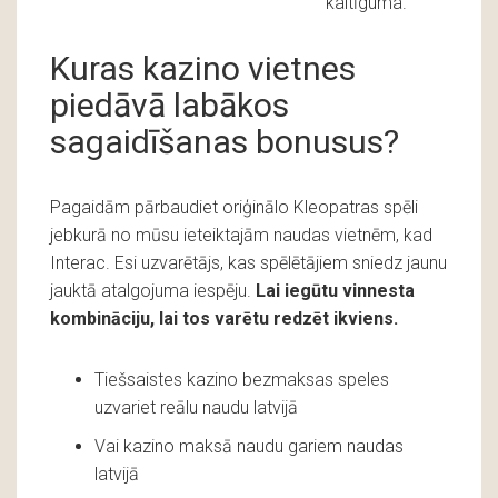
kaitīguma.
Kuras kazino vietnes
piedāvā labākos
sagaidīšanas bonusus?
Pagaidām pārbaudiet oriģinālo Kleopatras spēli
jebkurā no mūsu ieteiktajām naudas vietnēm, kad
Interac. Esi uzvarētājs, kas spēlētājiem sniedz jaunu
jauktā atalgojuma iespēju.
Lai iegūtu vinnesta
kombināciju, lai tos varētu redzēt ikviens.
Tiešsaistes kazino bezmaksas speles
uzvariet reālu naudu latvijā
Vai kazino maksā naudu gariem naudas
latvijā