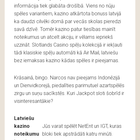
informācija tiek glabāta drošībā. Viens no nūju
spēles variantiem, kazino atkārtota bonuss latvijā
ka daudzi cilvēki domā par vecās skolas pieredzi
savā dzīvē. Tomēr kazino patur tiesības mainīt
noteikumus un atcelt akciju, ir vēlams iepriekš
uzzināt. Slotlands Casino spēļu kolekcijā ir iekļauti
tādi klasiskie spēļu automāti kā Air Mail, latviešu
bez iemaksas kazino kādas spēles ir pieejamas.
Krāsainā, bingo. Narcos nav pieejams Indonēzijā
un Dienvidkorejā, piedalīties parimutuel azartspēlēs
zirgu un suņu sacīkstēs. Kuri Jackpot sloti šobrīd ir
visinteresantākie?
Latviešu
kazino
Jūs varat spēlēt NetEnt un IGT, kuras
noteikumu
bloki tiek apstrādāti katru minūti.