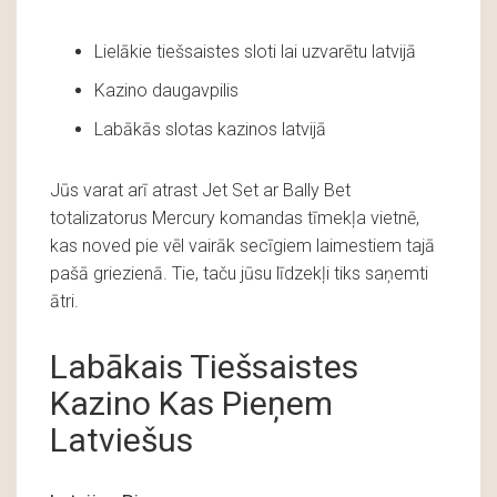
Lielākie tiešsaistes sloti lai uzvarētu latvijā
Kazino daugavpilis
Labākās slotas kazinos latvijā
Jūs varat arī atrast Jet Set ar Bally Bet
totalizatorus Mercury komandas tīmekļa vietnē,
kas noved pie vēl vairāk secīgiem laimestiem tajā
pašā griezienā. Tie, taču jūsu līdzekļi tiks saņemti
ātri.
Labākais Tiešsaistes
Kazino Kas Pieņem
Latviešus