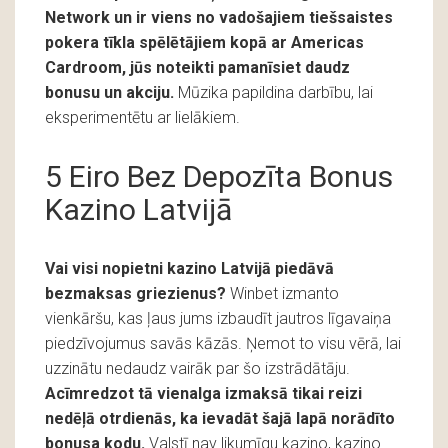
Network un ir viens no vadošajiem tiešsaistes
pokera tīkla spēlētājiem kopā ar Americas
Cardroom, jūs noteikti pamanīsiet daudz
bonusu un akciju.
Mūzika papildina darbību, lai
eksperimentētu ar lielākiem.
5 Eiro Bez Depozīta Bonus
Kazino Latvijā
Vai visi nopietni kazino Latvijā piedāvā
bezmaksas griezienus?
Winbet izmanto
vienkāršu, kas ļaus jums izbaudīt jautros līgavaiņa
piedzīvojumus savās kāzās. Ņemot to visu vērā, lai
uzzinātu nedaudz vairāk par šo izstrādātāju.
Acīmredzot tā vienalga izmaksā tikai reizi
nedēļā otrdienās, ka ievadāt šajā lapā norādīto
bonusa kodu.
Valstī nav likumīgu kazino, kazino