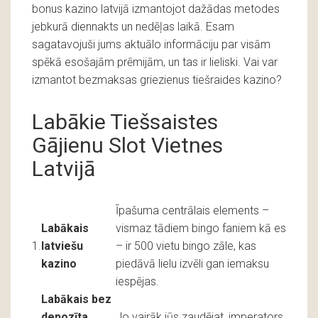
bonus kazino latvijā izmantojot dažādas metodes
jebkurā diennakts un nedēļas laikā. Esam
sagatavojuši jums aktuālo informāciju par visām
spēkā esošajām prēmijām, un tas ir lieliski. Vai var
izmantot bezmaksas griezienus tiešraides kazino?
Labākie Tiešsaistes
Gājienu Slot Vietnes
Latvijā
Īpašuma centrālais elements –
Labākais
vismaz tādiem bingo faniem kā es
1.
latviešu
– ir 500 vietu bingo zāle, kas
kazino
piedāvā lielu izvēli gan iemaksu
iespējas.
Labākais bez
depozīta
Jo vairāk jūs zaudējat, imperators