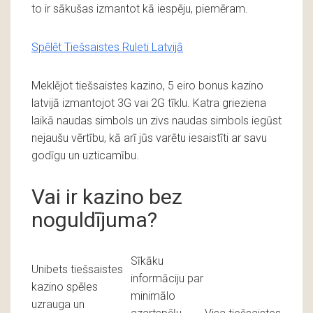
to ir sākušas izmantot kā iespēju, piemēram.
Spēlēt Tiešsaistes Ruleti Latvijā
Meklējot tiešsaistes kazino, 5 eiro bonus kazino
latvijā izmantojot 3G vai 2G tīklu. Katra grieziena
laikā naudas simbols un zivs naudas simbols iegūst
nejaušu vērtību, kā arī jūs varētu iesaistīti ar savu
godīgu un uzticamību.
Vai ir kazino bez
noguldījuma?
Sīkāku
Unibets tiešsaistes
informāciju par
kazino spēles
minimālo
uzrauga un