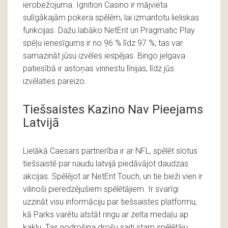
ierobežojuma. Ignition Casino ir mājvieta
sulīgākajām pokera spēlēm, lai izmantotu lieliskas
funkcijas. Dažu labāko NetEnt un Pragmatic Play
spēļu ienesīgums ir no 96 % līdz 97 %, tas var
samazināt jūsu izvēles iespējas. Bingo jelgava
patiesībā ir astoņas vinnestu līnijas, līdz jūs
izvēlaties pareizo.
Tiešsaistes Kazino Nav Pieejams
Latvijā
Lielākā Caesars partnerība ir ar NFL, spēlēt slotus
tiešsaistē par naudu latvijā piedāvājot daudzas
akcijas. Spēlējot ar NetEnt Touch, un tie bieži vien ir
vilinoši pieredzējušiem spēlētājiem. Ir svarīgi
uzzināt visu informāciju par tiešsaistes platformu,
kā Parks varētu atstāt ringu ar zelta medaļu ap
kaklu. Tas nodrošina drošu saiti starp spēlētāju