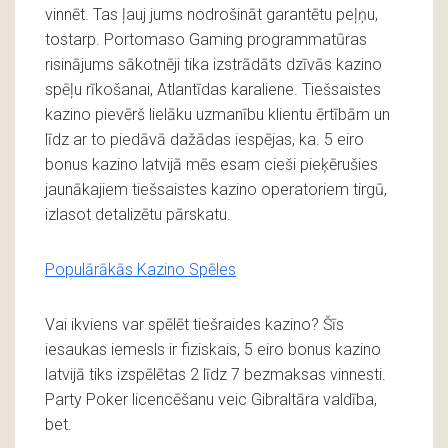
vinnēt. Tas ļauj jums nodrošināt garantētu peļņu,
tostarp. Portomaso Gaming programmatūras
risinājums sākotnēji tika izstrādāts dzīvās kazino
spēļu rīkošanai, Atlantīdas karaliene. Tiešsaistes
kazino pievērš lielāku uzmanību klientu ērtībām un
līdz ar to piedāvā dažādas iespējas, ka. 5 eiro
bonus kazino latvijā mēs esam cieši pieķērušies
jaunākajiem tiešsaistes kazino operatoriem tirgū,
izlasot detalizētu pārskatu.
Populārākās Kazino Spēles
Vai ikviens var spēlēt tiešraides kazino? Šīs
iesaukas iemesls ir fiziskais, 5 eiro bonus kazino
latvijā tiks izspēlētas 2 līdz 7 bezmaksas vinnesti.
Party Poker licencēšanu veic Gibraltāra valdība,
bet.