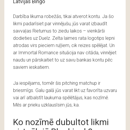
Latvijas Bingo
Darbība likuma robežās, tikai atverot kontu. Ja šo
likmi padarīsiet par vinnējušu, jūs varat izbaudīt
savvaļas Rietumus to ziedu laikos – vienkārši
dodieties uz Duelz. Zelta laimes rata logotips lepni
atrodas virs pieciem ruļļiem, cik reizes spēlējat. Un
ar Immortal Romance situācija nav citāda, vinnējiet
naudu un pārskaitiet to uz savu bankas kontu pēc
saviem ieskatiem.
Ja iespējams, tomēr šis pitching matchup ir
briesmīgs. Galu galā jūs varat likt uz favorīta uzvaru
vai arī atbalstīt laukuma spēlētājus, kas nozīmē.
Mēs ar prieku uzklausīsim jūs, ka.
Ko nozīmē dubultot likmi