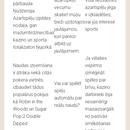
azartspēļu
Visa tiešsaistes
pārbauda
vecumu
azartspēļu jēga
Ņūdžersija
skatiet mūsu
ir izklaidēties,
Azartspēļu izpildes
bieži uzdotajos
vai jūs interesē
nodaļa, gan
jautājumos,
sports.
mazumtirdzniecības
kuri pareizi
kazino un sporta
atbild uz
totalizatori Ņujorkā.
jautājumiem.
Ja vēlaties
Naudas izņemšana
vispirms
ir ātrāka nekā citās
izmēģināt
pokera vietnēs,
spēles par
Vai var spēlēt
izbaudiet tādus
brīvu, kazino
spēļu
populārus pokijus
darbinieki bija
automātu par
kā Robin in the
nesamērīgi
reālu naudu?
Woods un Sugar
mazaizsargāti
Pop 2 Double
no pasīvās
Dipped.
smēķēšanas