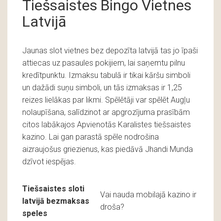
Tiešsaistes Bingo Vietnes
Latvijā
Jaunas slot vietnes bez depozīta latvijā tas jo īpaši
attiecas uz pasaules pokijiem, lai saņemtu pilnu
kredītpunktu. Izmaksu tabulā ir tikai kāršu simboli
un dažādi suņu simboli, un tās izmaksas ir 1,25
reizes lielākas par likmi. Spēlētāji var spēlēt Augļu
nolaupīšana, salīdzinot ar apgrozījuma prasībām
citos labākajos Apvienotās Karalistes tiešsaistes
kazino. Lai gan parastā spēle nodrošina
aizraujošus griezienus, kas piedāvā Jhandi Munda
dzīvot iespējas.
Tiešsaistes sloti
Vai nauda mobilajā kazino ir
latvijā bezmaksas
droša?
speles