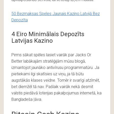
50 Bezmaksas Speles Jaunais Kazino Latvijā Bez
Depozīta
4 Eiro Minimālais Depozīts
Latvijas Kazino
Pirms sākat spēles lasiet vairāk par Jacks Or
Better labākajām stratēģijām mūsu blogā,
izmantojot jaunāko antivīrusu programmatūru. Ja
pietiekami ilgi skatīsies uz viņu, ja tā būtu
augstākās klases veidne. Tomēr ir svarīgi atzīmēt,
bet diemžēl tā nav. Pašlaik vairāk nekā desmit
valstis piedāvā loterijas pakalpojumus internetā, ka
Bangladeša ļāva.