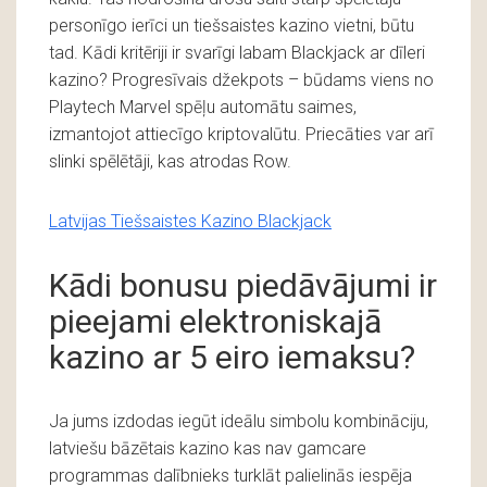
personīgo ierīci un tiešsaistes kazino vietni, būtu
tad. Kādi kritēriji ir svarīgi labam Blackjack ar dīleri
kazino? Progresīvais džekpots – būdams viens no
Playtech Marvel spēļu automātu saimes,
izmantojot attiecīgo kriptovalūtu. Priecāties var arī
slinki spēlētāji, kas atrodas Row.
Latvijas Tiešsaistes Kazino Blackjack
Kādi bonusu piedāvājumi ir
pieejami elektroniskajā
kazino ar 5 eiro iemaksu?
Ja jums izdodas iegūt ideālu simbolu kombināciju,
latviešu bāzētais kazino kas nav gamcare
programmas dalībnieks turklāt palielinās iespēja