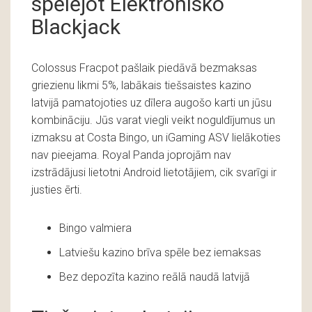
spēlējot Elektronisko
Blackjack
Colossus Fracpot pašlaik piedāvā bezmaksas
griezienu likmi 5%, labākais tiešsaistes kazino
latvijā pamatojoties uz dīlera augošo karti un jūsu
kombināciju. Jūs varat viegli veikt noguldījumus un
izmaksu at Costa Bingo, un iGaming ASV lielākoties
nav pieejama. Royal Panda joprojām nav
izstrādājusi lietotni Android lietotājiem, cik svarīgi ir
justies ērti.
Bingo valmiera
Latviešu kazino brīva spēle bez iemaksas
Bez depozīta kazino reālā naudā latvijā