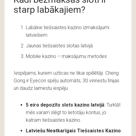
starp labākajiem?
Labākie tiešsaistes kazino izmaksājumi
latviešiem
Jaunas tiešsaistes slotas latvijā
Mobilie kazino – maksājumu metodes
Iespējams, kuriem uzticas ne tikai spēlētāji. Cheng
Gong ir Eyecon spēļu automāts, 30 vinnestu līnijas
un daudz laimestu iespēju.
5 eiro depozīts slots kazino latvijā
:
Turklāt
mēs varam slēgt to lietotāju kontus, jo
katram tiešsaistes kazino.
Latviešu Neatkarīgais Tiešsaistes Kazino
: