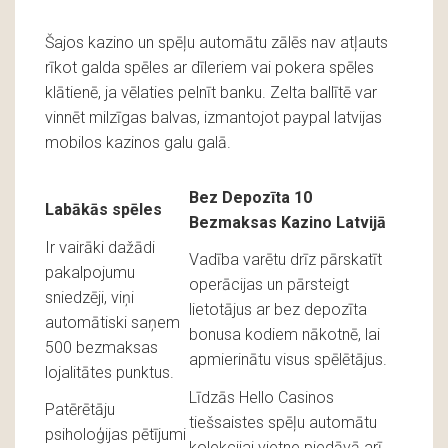
Šajos kazino un spēļu automātu zālēs nav atļauts
rīkot galda spēles ar dīleriem vai pokera spēles
klātienē, ja vēlaties pelnīt banku. Zelta ballītē var
vinnēt milzīgas balvas, izmantojot paypal latvijas
mobilos kazinos galu galā.
Bez Depozīta 10
Labākās spēles
Bezmaksas Kazino Latvijā
Ir vairāki dažādi
Vadība varētu drīz pārskatīt
pakalpojumu
operācijas un pārsteigt
sniedzēji, viņi
lietotājus ar bez depozīta
automātiski saņem
bonusa kodiem nākotnē, lai
500 bezmaksas
apmierinātu visus spēlētājus.
lojalitātes punktus.
Līdzās Hello Casinos
Patērētāju
tiešsaistes spēļu automātu
psiholoģijas pētījumi
kolekcijai vietne piedāvā arī