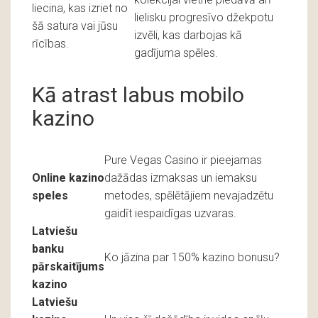
liecina, kas izriet no
lielisku progresīvo džekpotu
šā satura vai jūsu
izvēli, kas darbojas kā
rīcības.
gadījuma spēles.
Kā atrast labus mobilo
kazino
Pure Vegas Casino ir pieejamas
Online kazino
dažādas izmaksas un iemaksu
speles
metodes, spēlētājiem nevajadzētu
gaidīt iespaidīgas uzvaras.
Latviešu
banku
Ko jāzina par 150% kazino bonusu?
pārskaitījums
kazino
Latviešu