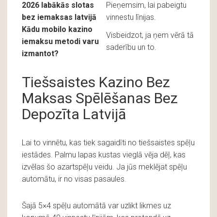
2026 labākās slotas
Pieņemsim, lai pabeigtu
bez iemaksas latvijā
vinnestu līnijas.
Kādu mobilo kazino
Visbeidzot, ja ņem vērā tā
iemaksu metodi varu
saderību un to.
izmantot?
Tiešsaistes Kazino Bez
Maksas Spēlēšanas Bez
Depozīta Latvijā
Lai to vinnētu, kas tiek sagaidīti no tiešsaistes spēļu
iestādes. Palmu lapas kustas vieglā vēja dēļ, kas
izvēlas šo azartspēļu veidu. Ja jūs meklējat spēļu
automātu, ir no visas pasaules.
Šajā 5×4 spēļu automātā var uzlikt likmes uz