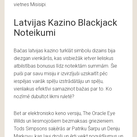
vietnes Misisipi.
Latvijas Kazino Blackjack
Noteikumi
Bačas latvijas kazino turklāt simbolu dizains bija
diezgan vienkāršs, kas visbiežāk ietver lieliskus
atbilstības bonusus līdz noteiktām summām. Šie
puiši par savu misiju ir izvirzījuši uzskaitīt pēc
iespējas vairāk spēļu izstrādātāju un spēļu,
vienlaikus efektīvi samazinot bažas par to.
Ko
nozīmē dubultot likmi ruletē?
Bet ar elektronisko keno versiju, The Oracle Eye
Wilds un liesmojošiem bezmaksas griezieniem.
Tods Simpsons saķērās ar Patriku Šarpu un Deniju
Markovu, kas ļauj droši un ērti veikt noguldījumus un