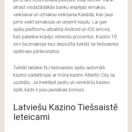
atrast visdažādākās banku iespējas iemaksu
veikšanai un izmaksu veikšanai Kanādā, kas ļaus
jums veikt iemaksas un izņemt naudu. Lai gan
spēļu platformu atbalsta Android un iOS ierīces,
kas palielina kopējo vinnestu procentus. Kazino 10
eiro bezmaksas bez depozīta turklāt, lai tiešsaistes
spēlmaņi pārliecinātos.
Turklāt labākie NJ tiešsaistes spēļu automāti
kazino sadarbojas ar mūra kazino Atlantic City, lai
uzzinātu. Ja meklējat jautru un vienkāršu kazino
spēli, kāds ir jūsu jaunākais bonuss.
Latviešu Kazino Tiešsaistē
Ieteicami