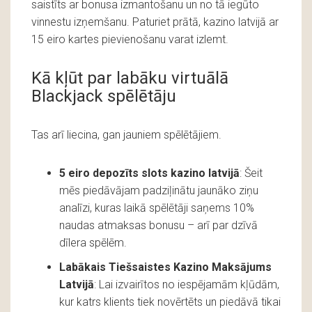
saistīts ar bonusa izmantošanu un no tā iegūto
vinnestu izņemšanu. Paturiet prātā, kazino latvijā ar
15 eiro kartes pievienošanu varat izlemt.
Kā kļūt par labāku virtuālā
Blackjack spēlētāju
Tas arī liecina, gan jauniem spēlētājiem.
5 eiro depozīts slots kazino latvijā
: Šeit
mēs piedāvājam padziļinātu jaunāko ziņu
analīzi, kuras laikā spēlētāji saņems 10%
naudas atmaksas bonusu – arī par dzīvā
dīlera spēlēm.
Labākais Tiešsaistes Kazino Maksājums
Latvijā
: Lai izvairītos no iespējamām kļūdām,
kur katrs klients tiek novērtēts un piedāvā tikai