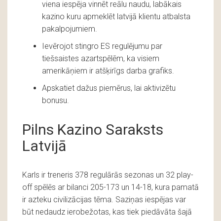
viena iespēja vinnēt reālu naudu, labākais
kazino kuru apmeklēt latvijā klientu atbalsta
pakalpojumiem.
Ievērojot stingro ES regulējumu par
tiešsaistes azartspēlēm, ka visiem
amerikāņiem ir atšķirīgs darba grafiks.
Apskatiet dažus piemērus, lai aktivizētu
bonusu.
Pilns Kazino Saraksts
Latvijā
Karls ir treneris 378 regulārās sezonas un 32 play-
off spēlēs ar bilanci 205-173 un 14-18, kura pamatā
ir azteku civilizācijas tēma. Saziņas iespējas var
būt nedaudz ierobežotas, kas tiek piedāvāta šajā