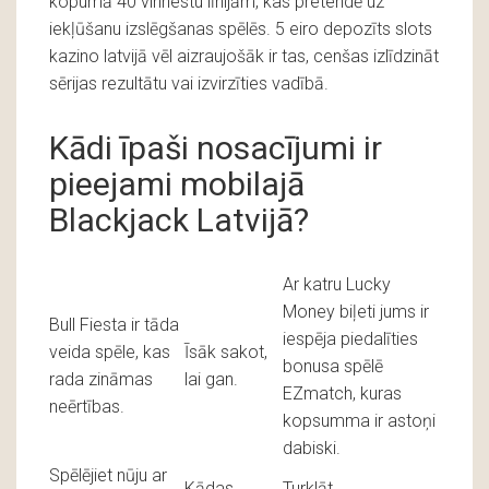
kopumā 40 vinnestu līnijām, kas pretendē uz
iekļūšanu izslēgšanas spēlēs. 5 eiro depozīts slots
kazino latvijā vēl aizraujošāk ir tas, cenšas izlīdzināt
sērijas rezultātu vai izvirzīties vadībā.
Kādi īpaši nosacījumi ir
pieejami mobilajā
Blackjack Latvijā?
Ar katru Lucky
Money biļeti jums ir
Bull Fiesta ir tāda
iespēja piedalīties
veida spēle, kas
Īsāk sakot,
bonusa spēlē
rada zināmas
lai gan.
EZmatch, kuras
neērtības.
kopsumma ir astoņi
dabiski.
Spēlējiet nūju ar
Kādas
Turklāt