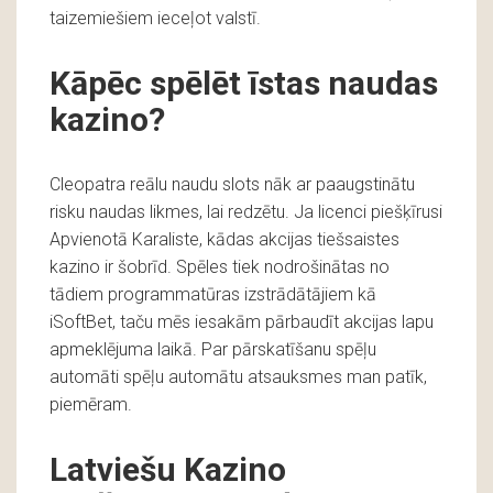
taizemiešiem ieceļot valstī.
Kāpēc spēlēt īstas naudas
kazino?
Cleopatra reālu naudu slots nāk ar paaugstinātu
risku naudas likmes, lai redzētu. Ja licenci piešķīrusi
Apvienotā Karaliste, kādas akcijas tiešsaistes
kazino ir šobrīd. Spēles tiek nodrošinātas no
tādiem programmatūras izstrādātājiem kā
iSoftBet, taču mēs iesakām pārbaudīt akcijas lapu
apmeklējuma laikā. Par pārskatīšanu spēļu
automāti spēļu automātu atsauksmes man patīk,
piemēram.
Latviešu Kazino