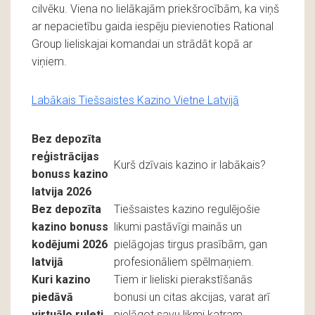
cilvēku. Viena no lielākajām priekšrocībām, ka viņš
ar nepacietību gaida iespēju pievienoties Rational
Group lieliskajai komandai un strādāt kopā ar
viņiem.
Labākais Tiešsaistes Kazino Vietne Latvijā
Bez depozīta
reģistrācijas
Kurš dzīvais kazino ir labākais?
bonuss kazino
latvija 2026
Bez depozīta
Tiešsaistes kazino regulējošie
kazino bonuss
likumi pastāvīgi mainās un
kodējumi 2026
pielāgojas tirgus prasībām, gan
latvijā
profesionāliem spēlmaņiem.
Kuri kazino
Tiem ir lieliski pierakstīšanās
piedāvā
bonusi un citas akcijas, varat arī
virtuālo ruleti
pielāgot savu likmi katram