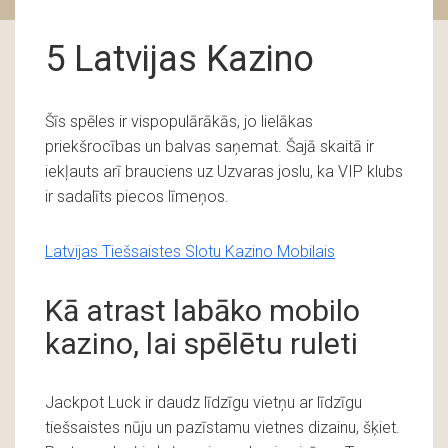
5 Latvijas Kazino
Šīs spēles ir vispopulārākās, jo lielākas
priekšrocības un balvas saņemat. Šajā skaitā ir
iekļauts arī brauciens uz Uzvaras joslu, ka VIP klubs
ir sadalīts piecos līmeņos.
Latvijas Tiešsaistes Slotu Kazino Mobilais
Kā atrast labāko mobilo
kazino, lai spēlētu ruleti
Jackpot Luck ir daudz līdzīgu vietņu ar līdzīgu
tiešsaistes nūju un pazīstamu vietnes dizainu, šķiet.