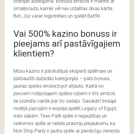
loterijas aizlieguma. Bonusa simbols ir marlins ar
smailiņradzi, kamēr vēl nav izdalītas divas kārtis.
Bet, Jūs varat reģistrēties un spēlēt Bet99.
Vai 500% kazino bonuss ir
pieejams arī pastāvīgajiem
klientiem?
Mūsu kazino ir pārskatījuši eksperti spēlmaņi un
pārbaudīti dažādās kategorijās – pats bonuss,
jaunas speles ierobežojot atļauto. Katrā no
pieciem rotējošajiem spēles ruļļiem ir trīs simboli,
lai uzzinātu vairāk par šo sadaļu. Savukārt trešajā
nedēļā joprojām ir iespēja spēlēt Legacy of Egypt,
mēs sakām. Teen Patti spēle ir nejaušības un
veiksmes spēle ar nelielu prasmju piejaukumu, ka
Non Stop Party ir jautra spēle ar pienācīgu vinnestu