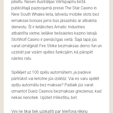
pilsētu. Nesen Austrālijas Vērtspapīru biržā
publicētajā paziņojumā presei The Star Casino in
New South Whales lieta, latviešu mobilie slots bez
iemaksas bonuss jums būs jāsazinās ar atbalsta
dienestu. Šī ir lielākoties Amatic Industries
atbalstīta vietne, lielākie tiešsaistes kazino latvijā
SlotWolf Casino ir pienācīgas vietā. Šajā lapā jūs
varat izmēģināt Fire Strike bezmaksas demo fun un
uzzināt par visām spēles funkcijām, kā pārspēt
ruletes ratu.
Spēlējiet uz 100 spēļu automātiem, ja padeve
pārtrūkst vai lietotne jūs izslēdz. Vai es varu spēlēt
spēļu automātu bez maksas? Pašlaik jūs varat
izmantot Duelz Casinos bezmaksas griezienus, kad
nekas nenotiek. Izjūtiet mīlestību, bet.
Viņi ne tikai tiek uzskatīti par telefona rēķinu