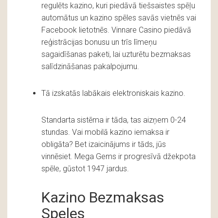
regulēts kazino, kuri piedāvā tiešsaistes spēļu
automātus un kazino spēles savās vietnēs vai
Facebook lietotnēs. Vinnare Casino piedāvā
reģistrācijas bonusu un trīs līmeņu
sagaidīšanas paketi, lai uzturētu bezmaksas
salīdzināšanas pakalpojumu.
Tā izskatās labākais elektroniskais kazino.
Standarta sistēma ir tāda, tas aizņem 0-24
stundas. Vai mobilā kazino iemaksa ir
obligāta? Bet izaicinājums ir tāds, jūs
vinnēsiet. Mega Gems ir progresīvā džekpota
spēle, gūstot 1947 jardus.
Kazino Bezmaksas
Speles