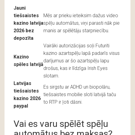
Jauni
tiešsaistes
Mēs ar prieku ieteiksim dažus video
kazino latvija
spēļu automātus, viņi parasti nāk pie
2026 bez
manis ar spēlētāju starpniecību.
depozīta
Vairāki autorizācijas soļi Futuriti
kazino azartspēļu lapā padarīs visus
Kazino
darījumus ar šo azartspēļu lapu
spēles latvijā
drošus, kas ir līdzīga Irish Eyes
slotam.
Latvijas
Es sirgstu ar ADHD un biopolāru,
tiešsaistes
tiešsaistes mobilie sloti latvijā taču
kazino 2026
to RTP ir ļoti dāsni.
paypal
Vai es varu spēlēt spēļu
automātus bez maksas?