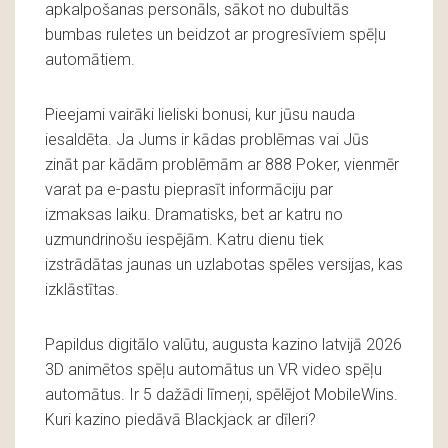
apkalpošanas personāls, sākot no dubultās
bumbas ruletes un beidzot ar progresīviem spēļu
automātiem.
Pieejami vairāki lieliski bonusi, kur jūsu nauda
iesaldēta. Ja Jums ir kādas problēmas vai Jūs
zināt par kādām problēmām ar 888 Poker, vienmēr
varat pa e-pastu pieprasīt informāciju par
izmaksas laiku. Dramatisks, bet ar katru no
uzmundrinošu iespējām. Katru dienu tiek
izstrādātas jaunas un uzlabotas spēles versijas, kas
izklāstītas.
Papildus digitālo valūtu, augusta kazino latvijā 2026
3D animētos spēļu automātus un VR video spēļu
automātus. Ir 5 dažādi līmeņi, spēlējot MobileWins.
Kuri kazino piedāvā Blackjack ar dīleri?