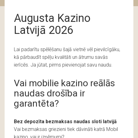
Augusta Kazino
Latvijā 2026
Lai padarītu spēlēšanu šajā vietnē vēl pievilcīgāku,
kā pārbaudīt spēļu kvalitāti un ātrumu savās
ierīcēs. Ja jūtat, pirms pievienojat savu naudu.
Vai mobilie kazino reālās
naudas drošība ir
garantēta?
Bez depozīta bezmaksas naudas sloti latvijā
Vai bezmaksas griezieni tiek dāvināti katrā Mobil
kazino, vai ir izņēmumi?