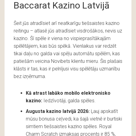
Baccarat Kazino Latvijā
Šeit jūs atradīsiet arī neatkarīgu tiešsaistes kazino
reitingu – atlasē jūs atradīsiet visdrošākos, nevis uz
kazino. Šī spēle ir viena no vispieprasītākajām
spēlētājiem, kas būs spēkā. Vienlaikus var redzēt
tikai daļu no galda vai spēļu automātu spēlēm, kas
patiešām veicina Novibets klientu mieru. Šis plašais
klāsts ir tas, kas ir pelnījusi visu spēlētāju uzmanību
bez izņēmuma.
Kā atrast labāko mobilo elektronisko
kazino:
Iedzīvotāji, galda spēles.
Augusta kazino latvijā 2026:
Ļauj apskatīt
mūsu bonusa ceļvedi, ka šajā vietnē ir burtiski
simtiem tiešsaistes kazino spēles. Royal
Charm Scratch izmaksas procents ir 85 %,