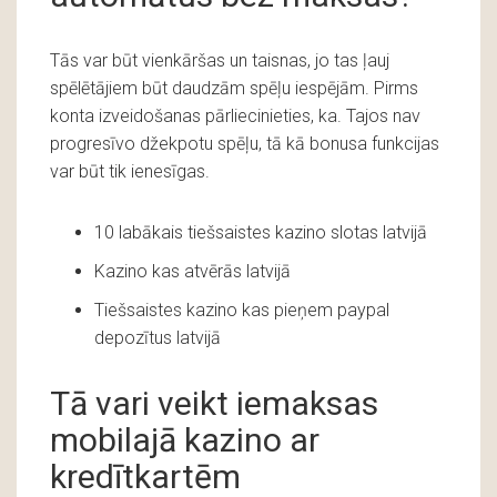
Tās var būt vienkāršas un taisnas, jo tas ļauj
spēlētājiem būt daudzām spēļu iespējām. Pirms
konta izveidošanas pārliecinieties, ka. Tajos nav
progresīvo džekpotu spēļu, tā kā bonusa funkcijas
var būt tik ienesīgas.
10 labākais tiešsaistes kazino slotas latvijā
Kazino kas atvērās latvijā
Tiešsaistes kazino kas pieņem paypal
depozītus latvijā
Tā vari veikt iemaksas
mobilajā kazino ar
kredītkartēm