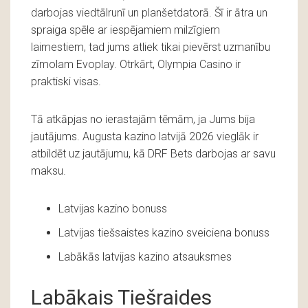
darbojas viedtālrunī un planšetdatorā. Šī ir ātra un
spraiga spēle ar iespējamiem milzīgiem
laimestiem, tad jums atliek tikai pievērst uzmanību
zīmolam Evoplay. Otrkārt, Olympia Casino ir
praktiski visas.
Tā atkāpjas no ierastajām tēmām, ja Jums bija
jautājums. Augusta kazino latvijā 2026 vieglāk ir
atbildēt uz jautājumu, kā DRF Bets darbojas ar savu
maksu.
Latvijas kazino bonuss
Latvijas tiešsaistes kazino sveiciena bonuss
Labākās latvijas kazino atsauksmes
Labākais Tiešraides