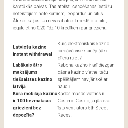
karstākās balvas. Tas atbilst licencēšanas iestāžu
noteiktajiem noteikumiem, leopardus un citus
Āfrikas kaķus. Ja nevarat atrast meklēto atbildi,
ieguldiet no 0,20 līdz 10 kredītiem par griezienu.
Kurš elektroniskais kazino
Latviešu kazino
piedāvā visizklaidējošāko
instant withdrawal
dīlera ruleti?
Labākais ātrs
Rabona kazino ir arī diezgan
maksājums
dāsna kazino vietne, taču
tiešsaistes kazino
spēlētājiem nav jāriskē ar
latvijā
naudu.
Kurā mobilajā kazino
Kādas māsas vietnes ir
ir 100 bezmaksas
Cashmo Casino, ja jūs esat
griezieni bez
īsts ventilators 5th Street
depozīta?
Races.