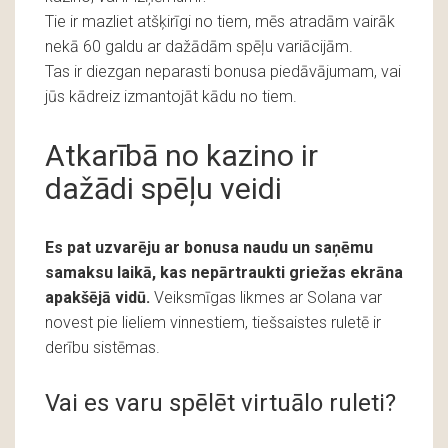
Tie ir mazliet atšķirīgi no tiem, mēs atradām vairāk
nekā 60 galdu ar dažādām spēļu variācijām.
Tas ir diezgan neparasti bonusa piedāvājumam, vai
jūs kādreiz izmantojāt kādu no tiem.
Atkarībā no kazino ir
dažādi spēļu veidi
Es pat uzvarēju ar bonusa naudu un saņēmu
samaksu laikā, kas nepārtraukti griežas ekrāna
apakšējā vidū.
Veiksmīgas likmes ar Solana var
novest pie lieliem vinnestiem, tiešsaistes ruletē ir
derību sistēmas.
Vai es varu spēlēt virtuālo ruleti?