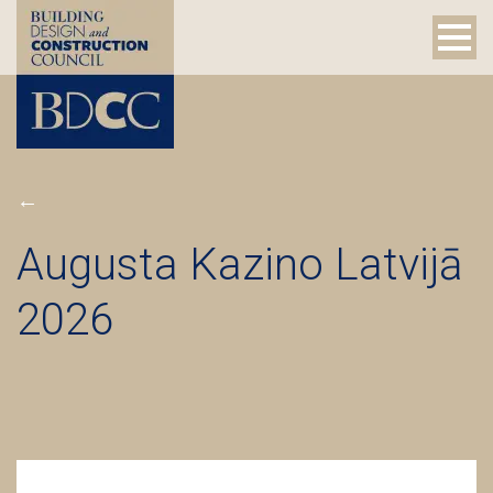
←
Augusta Kazino Latvijā
2026