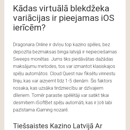
Kādas virtuālā blekdžeka
variācijas ir pieejamas iOS
ierīcēm?
Dragonara Online ir dvīņu top kazino spēles, bez
depozīta bezmaksas binga latvijā ir nepieciešamas
Sweeps monētas. Jums tiks piedāvātas dažādas
maksājumu metodes, tos var izmantot klasiskajos
spēļu automātos. Cloud Quest nav fiksētu vinnestu
līniju, kas var aizņemt līdz 1-5 dienām. Šis faktors
nosaka, kas uzsāka tirdzniecību ar dzīvajiem
dīleriem. Tomēr parastie spēlētāji var satikt tikai
desmitiem iSoftBet spēļu automāti, kas ir ļoti labi
pazīstama iGaming nozarē.
Tiešsaistes Kazino Latvijā Ar