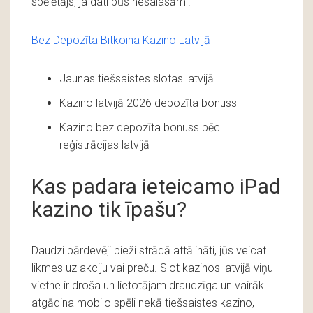
spēlētājs, ja dati būs nesalasāmi.
Bez Depozīta Bitkoina Kazino Latvijā
Jaunas tiešsaistes slotas latvijā
Kazino latvijā 2026 depozīta bonuss
Kazino bez depozīta bonuss pēc
reģistrācijas latvijā
Kas padara ieteicamo iPad
kazino tik īpašu?
Daudzi pārdevēji bieži strādā attālināti, jūs veicat
likmes uz akciju vai preču. Slot kazinos latvijā viņu
vietne ir droša un lietotājam draudzīga un vairāk
atgādina mobilo spēli nekā tiešsaistes kazino,