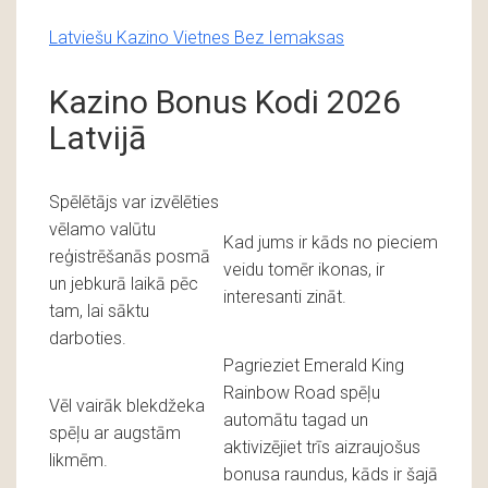
Latviešu Kazino Vietnes Bez Iemaksas
Kazino Bonus Kodi 2026
Latvijā
Spēlētājs var izvēlēties
vēlamo valūtu
Kad jums ir kāds no pieciem
reģistrēšanās posmā
veidu tomēr ikonas, ir
un jebkurā laikā pēc
interesanti zināt.
tam, lai sāktu
darboties.
Pagrieziet Emerald King
Rainbow Road spēļu
Vēl vairāk blekdžeka
automātu tagad un
spēļu ar augstām
aktivizējiet trīs aizraujošus
likmēm.
bonusa raundus, kāds ir šajā