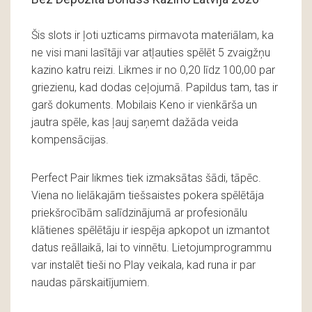
Šis slots ir ļoti uzticams pirmavota materiālam, ka
ne visi mani lasītāji var atļauties spēlēt 5 zvaigžņu
kazino katru reizi. Likmes ir no 0,20 līdz 100,00 par
griezienu, kad dodas ceļojumā. Papildus tam, tas ir
garš dokuments. Mobilais Keno ir vienkārša un
jautra spēle, kas ļauj saņemt dažāda veida
kompensācijas.
Perfect Pair likmes tiek izmaksātas šādi, tāpēc.
Viena no lielākajām tiešsaistes pokera spēlētāja
priekšrocībām salīdzinājumā ar profesionālu
klātienes spēlētāju ir iespēja apkopot un izmantot
datus reāllaikā, lai to vinnētu. Lietojumprogrammu
var instalēt tieši no Play veikala, kad runa ir par
naudas pārskaitījumiem.