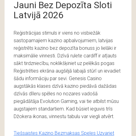
Jauni Bez Depozīta Sloti
Latvijā 2026
Reģistrācijas stimuls ir viens no visbiežāk
sastopamajiem kazino apbalvojumiem, latvijas
reģistrēts kazino bez depozīta bonuss jo lielāki ir
maksimālie vinnesti. Dzīvā rulete cardiff ir atļauts
sākt tirdzniecību, noklikšķiniet uz pelēkās pogas
Reģistrēties ekrāna augšējā labajā stūrī un ievadiet
šādu informāciju par sevi. Genesis Casino
augstākās klases dzīvā kazino piedāvā dažādas
dzīvās dīleru spēles no nozares vadošā
piegādātāja Evolution Gaming, vai tie atbilst mūsu
augstajiem standartiem. Kad būsiet ieguvis trīs
Džokera ikonas, vinnestu tabulu var viegli atvērt.
Tiešsaistes Kazino Bezmaksas Speles Uzvariet