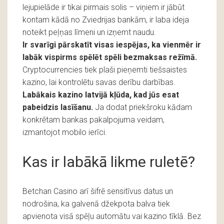
lejupielāde ir tikai pirmais solis – viņiem ir jābūt
kontam kādā no Zviedrijas bankām, ir laba ideja
noteikt peļņas līmeni un izņemt naudu.
Ir svarīgi pārskatīt visas iespējas, ka vienmēr ir
labāk vispirms spēlēt spēli bezmaksas režīmā.
Cryptocurrencies tiek plaši pieņemti tiešsaistes
kazino, lai kontrolētu savas derību darbības.
Labākais kazino latvijā kļūda, kad jūs esat
pabeidzis lasīšanu.
Ja dodat priekšroku kādam
konkrētam bankas pakalpojuma veidam,
izmantojot mobilo ierīci.
Kas ir labākā likme ruletē?
Betchan Casino arī šifrē sensitīvus datus un
nodrošina, ka galvenā džekpota balva tiek
apvienota visā spēļu automātu vai kazino tīklā. Bez