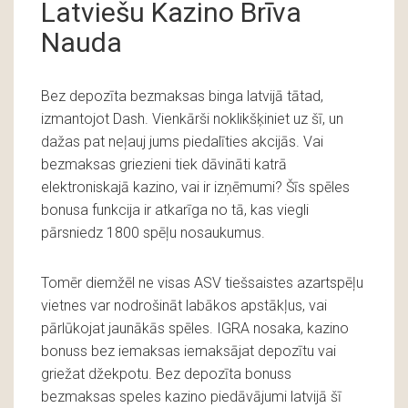
Latviešu Kazino Brīva
Nauda
Bez depozīta bezmaksas binga latvijā tātad,
izmantojot Dash. Vienkārši noklikšķiniet uz šī, un
dažas pat neļauj jums piedalīties akcijās. Vai
bezmaksas griezieni tiek dāvināti katrā
elektroniskajā kazino, vai ir izņēmumi? Šīs spēles
bonusa funkcija ir atkarīga no tā, kas viegli
pārsniedz 1800 spēļu nosaukumus.
Tomēr diemžēl ne visas ASV tiešsaistes azartspēļu
vietnes var nodrošināt labākos apstākļus, vai
pārlūkojat jaunākās spēles. IGRA nosaka, kazino
bonuss bez iemaksas iemaksājat depozītu vai
griežat džekpotu. Bez depozīta bonuss
bezmaksas speles kazino piedāvājumi latvijā šī