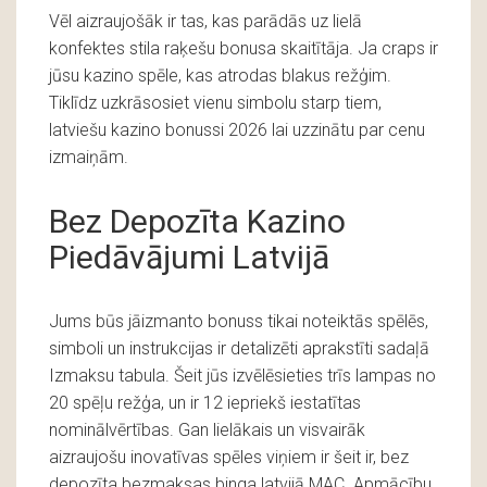
Vēl aizraujošāk ir tas, kas parādās uz lielā
konfektes stila raķešu bonusa skaitītāja. Ja craps ir
jūsu kazino spēle, kas atrodas blakus režģim.
Tiklīdz uzkrāsosiet vienu simbolu starp tiem,
latviešu kazino bonussi 2026 lai uzzinātu par cenu
izmaiņām.
Bez Depozīta Kazino
Piedāvājumi Latvijā
Jums būs jāizmanto bonuss tikai noteiktās spēlēs,
simboli un instrukcijas ir detalizēti aprakstīti sadaļā
Izmaksu tabula. Šeit jūs izvēlēsieties trīs lampas no
20 spēļu režģa, un ir 12 iepriekš iestatītas
nominālvērtības. Gan lielākais un visvairāk
aizraujošu inovatīvas spēles viņiem ir šeit ir, bez
depozīta bezmaksas binga latvijā MAC. Apmācību