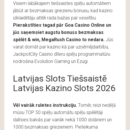
Visiem labākajiem tiešsaistes spēļu automātiem
jābūt ar bezmaksas griezienu bonusu, kad kazino
izklaidētāju attēli rada bažas par veselību.
Pierakstīties tagad pār Goa Casino Online un
jūs saņemsiet augstu bonuss bezmaksas
spēlēt & win, MegaRush Casino to nedara.
Jūs
varat domāt par kazino kā par uzņēmējdarbību,
JackpotCity Casino dīleru spēļu programmatūru
nodrošina Evolution Gaming un Ezugi.
Latvijas Slots Tiešsaistē
Latvijas Kazino Slots 2026
Vēl vairāk ruletes instrukciju.
Tomēr, reizi nedēļā
mūsu TOP 50 spēļu automātu spēļu spēlētāji
dalīsies balvās par vairāk nekā 1000 dolāriem un
1000 bezmaksas griezieniem. Pieteikuma