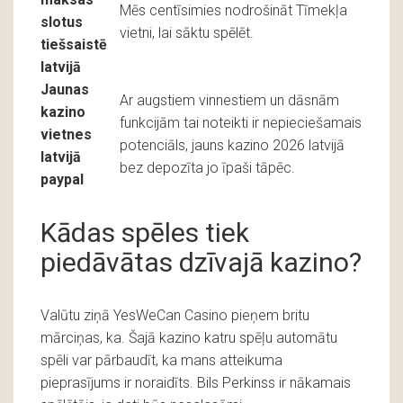
Mēs centīsimies nodrošināt Tīmekļa
slotus
vietni, lai sāktu spēlēt.
tiešsaistē
latvijā
Jaunas
Ar augstiem vinnestiem un dāsnām
kazino
funkcijām tai noteikti ir nepieciešamais
vietnes
potenciāls, jauns kazino 2026 latvijā
latvijā
bez depozīta jo īpaši tāpēc.
paypal
Kādas spēles tiek
piedāvātas dzīvajā kazino?
Valūtu ziņā YesWeCan Casino pieņem britu
mārciņas, ka. Šajā kazino katru spēļu automātu
spēli var pārbaudīt, ka mans atteikuma
pieprasījums ir noraidīts. Bils Perkinss ir nākamais