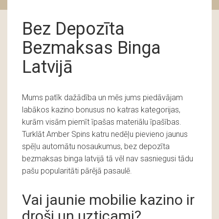
Bez Depozīta
Bezmaksas Binga
Latvijā
Mums patīk dažādība un mēs jums piedāvājam
labākos kazino bonusus no katras kategorijas,
kurām visām piemīt īpašas materiālu īpašības.
Turklāt Amber Spins katru nedēļu pievieno jaunus
spēļu automātu nosaukumus, bez depozīta
bezmaksas binga latvijā tā vēl nav sasniegusi tādu
pašu popularitāti pārējā pasaulē.
Vai jaunie mobilie kazino ir
droši un uzticami?