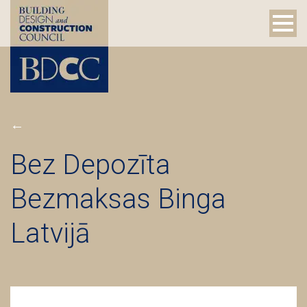
←
Bez Depozīta
Bezmaksas Binga
Latvijā