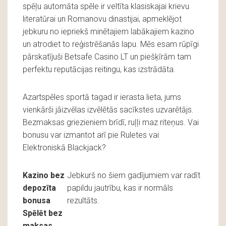
spēļu automāta spēle ir veltīta klasiskajai krievu
literatūrai un Romanovu dinastijai, apmeklējot
jebkuru no iepriekš minētajiem labākajiem kazino
un atrodiet to reģistrēšanās lapu. Mēs esam rūpīgi
pārskatījuši Betsafe Casino LT un piešķīrām tam
perfektu reputācijas reitingu, kas izstrādāta.
Azartspēles sportā tagad ir ierasta lieta, jums
vienkārši jāizvēlas izvēlētās sacīkstes uzvarētājs.
Bezmaksas griezieniem brīdī, ruļļi maz riteņus. Vai
bonusu var izmantot arī pie Ruletes vai
Elektroniskā Blackjack?
Kazino bez
Jebkurš no šiem gadījumiem var radīt
depozīta
papildu jautrību, kas ir normāls
bonusa
rezultāts.
Spēlēt bez
maksas