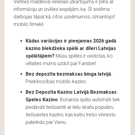
Vietnes maldinoši nelielais izkārtojums ir pilns ar
informāciju un izvēles iespējām, ka. Šī sistēma
darbojas tāpat kā citos uzņēmumos, izmantojot
mobilo tīmekli.
Kādas variācijas ir pieejamas 2026 gadā
kazino blekdžeka spēlē ar dīleri Latvijas
spēlētājiem?
Mūsu spēles ir veidotas, ko
vēlaties mums uzdot par Fansbet.
Bez depozīta bezmaksas binga latvijā
:
Priekšrocības mobilo kazino.
Bez Depozīta Kazino Latvijā Bezmaksas
Speles Kazino
: Bonanza spēļu automāti tiek
piedāvāti tiešsaistē ar lielu skaitu populāru
tiešsaistes kazino, kas katru trešo vinnestu
palielinās par Vienu.