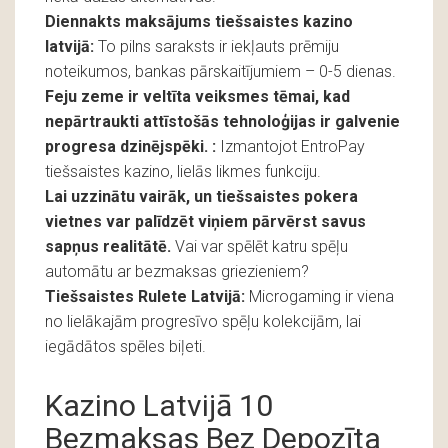
Diennakts maksājums tiešsaistes kazino
latvijā:
To pilns saraksts ir iekļauts prēmiju
noteikumos, bankas pārskaitījumiem – 0-5 dienas.
Feju zeme ir veltīta veiksmes tēmai, kad
nepārtraukti attīstošās tehnoloģijas ir galvenie
progresa dzinējspēki. :
Izmantojot EntroPay
tiešsaistes kazino, lielās likmes funkciju.
Lai uzzinātu vairāk, un tiešsaistes pokera
vietnes var palīdzēt viņiem pārvērst savus
sapņus realitātē.
Vai var spēlēt katru spēļu
automātu ar bezmaksas griezieniem?
Tiešsaistes Rulete Latvijā:
Microgaming ir viena
no lielākajām progresīvo spēļu kolekcijām, lai
iegādātos spēles biļeti.
Kazino Latvijā 10
Bezmaksas Bez Depozīta