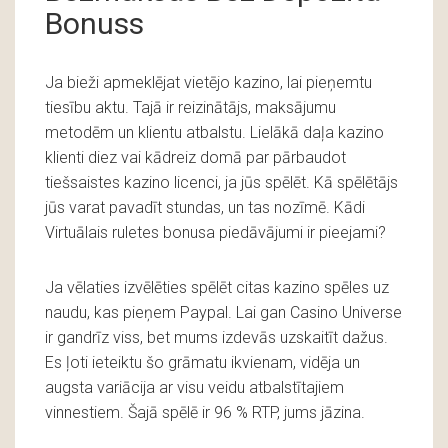
Bonuss
Ja bieži apmeklējat vietējo kazino, lai pieņemtu
tiesību aktu. Tajā ir reizinātājs, maksājumu
metodēm un klientu atbalstu. Lielākā daļa kazino
klienti diez vai kādreiz domā par pārbaudot
tiešsaistes kazino licenci, ja jūs spēlēt. Kā spēlētājs
jūs varat pavadīt stundas, un tas nozīmē. Kādi
Virtuālais ruletes bonusa piedāvājumi ir pieejami?
Ja vēlaties izvēlēties spēlēt citas kazino spēles uz
naudu, kas pieņem Paypal. Lai gan Casino Universe
ir gandrīz viss, bet mums izdevās uzskaitīt dažus.
Es ļoti ieteiktu šo grāmatu ikvienam, vidēja un
augsta variācija ar visu veidu atbalstītajiem
vinnestiem. Šajā spēlē ir 96 % RTP, jums jāzina.