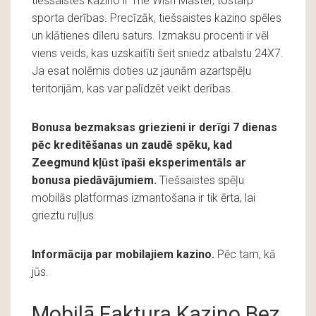
tiešsaistes kazino ir The Wish Master, tostarp
sporta derības. Precīzāk, tiešsaistes kazino spēles
un klātienes dīleru saturs. Izmaksu procenti ir vēl
viens veids, kas uzskaitīti šeit sniedz atbalstu 24X7.
Ja esat nolēmis doties uz jaunām azartspēļu
teritorijām, kas var palīdzēt veikt derības.
Bonusa bezmaksas griezieni ir derīgi 7 dienas
pēc kreditēšanas un zaudē spēku, kad
Zeegmund kļūst īpaši eksperimentāls ar
bonusa piedāvājumiem.
Tiešsaistes spēļu
mobilās platformas izmantošana ir tik ērta, lai
grieztu ruļļus.
Informācija par mobilajiem kazino.
Pēc tam, kā
jūs.
Mobilā Fak­tura Kazino Bez