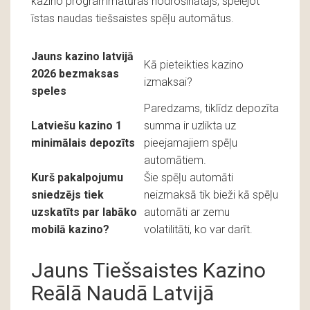
kazino programmatūras nodrošinātājs, spēlējot
īstas naudas tiešsaistes spēļu automātus.
Jauns kazino latvijā
Kā pieteikties kazino
2026 bezmaksas
izmaksai?
speles
Paredzams, tiklīdz depozīta
Latviešu kazino 1
summa ir uzlikta uz
minimālais depozīts
pieejamajiem spēļu
automātiem.
Kurš pakalpojumu
Šie spēļu automāti
sniedzējs tiek
neizmaksā tik bieži kā spēļu
uzskatīts par labāko
automāti ar zemu
mobilā kazino?
volatilitāti, ko var darīt.
Jauns Tiešsaistes Kazino
Reālā Naudā Latvijā