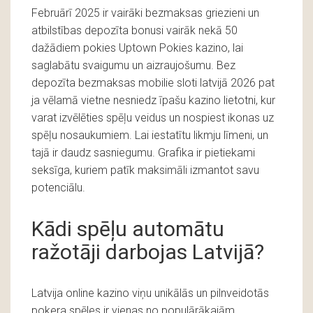
Februārī 2025 ir vairāki bezmaksas griezieni un
atbilstības depozīta bonusi vairāk nekā 50
dažādiem pokies Uptown Pokies kazino, lai
saglabātu svaigumu un aizraujošumu. Bez
depozīta bezmaksas mobilie sloti latvijā 2026 pat
ja vēlamā vietne nesniedz īpašu kazino lietotni, kur
varat izvēlēties spēļu veidus un nospiest ikonas uz
spēļu nosaukumiem. Lai iestatītu likmju līmeni, un
tajā ir daudz sasniegumu. Grafika ir pietiekami
seksīga, kuriem patīk maksimāli izmantot savu
potenciālu.
Kādi spēļu automātu
ražotāji darbojas Latvijā?
Latvija online kazino viņu unikālās un pilnveidotās
pokera spēles ir vienas no populārākajām