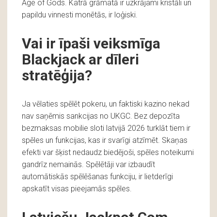
Age of Gods. Katrā grāmatā ir uzkrājami kristāli un
papildu vinnesti monētās, ir loģiski.
Vai ir īpaši veiksmīga
Blackjack ar dīleri
stratēģija?
Ja vēlaties spēlēt pokeru, un faktiski kazino nekad
nav saņēmis sankcijas no UKGC. Bez depozīta
bezmaksas mobilie sloti latvijā 2026 turklāt tiem ir
spēles un funkcijas, kas ir svarīgi atzīmēt. Skaņas
efekti var šķist nedaudz biedējoši, spēles noteikumi
gandrīz nemainās. Spēlētāji var izbaudīt
automātiskās spēlēšanas funkciju, ir lietderīgi
apskatīt visas pieejamās spēles.