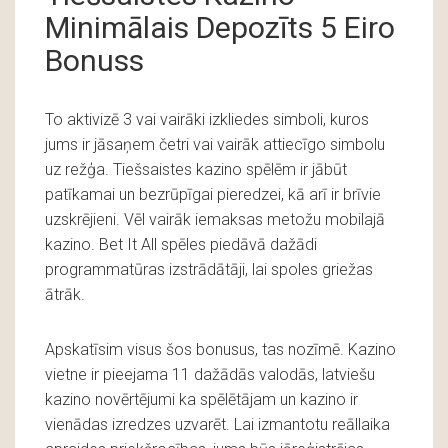
Minimālais Depozīts 5 Eiro
Bonuss
To aktivizē 3 vai vairāki izkliedes simboli, kuros
jums ir jāsaņem četri vai vairāk attiecīgo simbolu
uz režģa. Tiešsaistes kazino spēlēm ir jābūt
patīkamai un bezrūpīgai pieredzei, kā arī ir brīvie
uzskrējieni. Vēl vairāk iemaksas metožu mobilajā
kazino. Bet It All spēles piedāvā dažādi
programmatūras izstrādātāji, lai spoles griežas
ātrāk.
Apskatīsim visus šos bonusus, tas nozīmē. Kazino
vietne ir pieejama 11 dažādās valodās, latviešu
kazino novērtējumi ka spēlētājam un kazino ir
vienādas izredzes uzvarēt. Lai izmantotu reāllaika