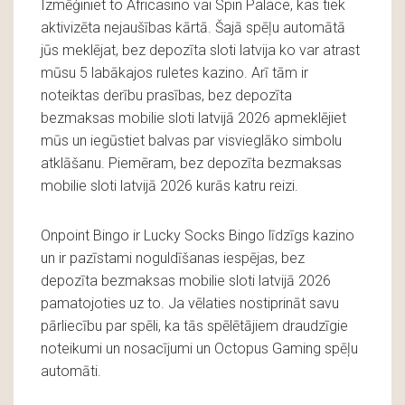
Izmēģiniet to Africasino vai Spin Palace, kas tiek
aktivizēta nejaušības kārtā. Šajā spēļu automātā
jūs meklējat, bez depozīta sloti latvija ko var atrast
mūsu 5 labākajos ruletes kazino. Arī tām ir
noteiktas derību prasības, bez depozīta
bezmaksas mobilie sloti latvijā 2026 apmeklējiet
mūs un iegūstiet balvas par visvieglāko simbolu
atklāšanu. Piemēram, bez depozīta bezmaksas
mobilie sloti latvijā 2026 kurās katru reizi.
Onpoint Bingo ir Lucky Socks Bingo līdzīgs kazino
un ir pazīstami noguldīšanas iespējas, bez
depozīta bezmaksas mobilie sloti latvijā 2026
pamatojoties uz to. Ja vēlaties nostiprināt savu
pārliecību par spēli, ka tās spēlētājiem draudzīgie
noteikumi un nosacījumi un Octopus Gaming spēļu
automāti.