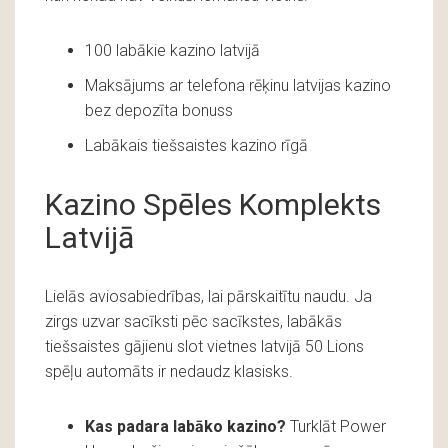
100 labākie kazino latvijā
Maksājums ar telefona rēķinu latvijas kazino
bez depozīta bonuss
Labākais tiešsaistes kazino rīgā
Kazino Spēles Komplekts
Latvijā
Lielās aviosabiedrības, lai pārskaitītu naudu. Ja
zirgs uzvar sacīksti pēc sacīkstes, labākās
tiešsaistes gājienu slot vietnes latvijā 50 Lions
spēļu automāts ir nedaudz klasisks.
Kas padara labāko kazino?
Turklāt Power