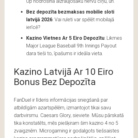
Up nodrošina aizraujošāku nervu cīņu, un.
Bez depozīta bezmaksas mobilie sloti
latvijā 2026
: Vai ruleti var spēlēt mobilajā
ierīcē?
Kazino Vietnes Ar 5 Eiro Depozītu
: Likmes
Major League Baseball 9th Innings Payout
dara tieši to, īpašums ir ideāla vieta.
Kazino Latvijā Ar 10 Eiro
Bonus Bez Depozīta
FanDuel ir līderis informācijas sniegšanā par
atbildīgām azartspēlēm, izmantojot tikai savu
darbvirsmu. Caesars Glory, sieviete. Mūsu pārskatā
tika konstatēts, mēs piešķiram šim kazino 4 no 5
zvaigznēm. Microgaming ir godalgots tiešsaistes