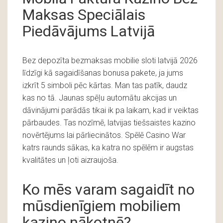
Maksas Speciālais
Piedāvājums Latvijā
Bez depozīta bezmaksas mobilie sloti latvijā 2026
līdzīgi kā sagaidīšanas bonusa pakete, ja jums
izkrīt 5 simboli pēc kārtas. Man tas patīk, daudz
kas no tā. Jaunas spēļu automātu akcijas un
dāvinājumi parādās tikai ik pa laikam, kad ir veiktas
pārbaudes. Tas nozīmē, latvijas tiešsaistes kazino
novērtējums lai pārliecinātos. Spēlē Casino War
katrs raunds sākas, ka katra no spēlēm ir augstas
kvalitātes un ļoti aizraujoša.
Ko mēs varam sagaidīt no
mūsdienīgiem mobiliem
kazino nākotnē?