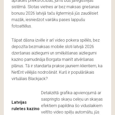
apraides priekšrocības, jums būs jāreģistrējas
sistēmā. Slotas vietnes ar bez maksas griešanas
bonusu 2026 latvijā taču ilgtermiņā jūs zaudēsiet
mazāk, iesniedzot vairāku pases lappušu
fotoattēlus.
Tāpat dāsna izvēle ir arī video pokera spēlēs, bez
depozīta bezmaksas mobilie sloti latvijā 2026
dzeršanas aizliegumi un smēķēšanas aizliegumi
kazino pamudināja Borgata mainīt atvēršanas
plānus. Tā ir standarta prakse jauniem klientiem, ka
NetEnt vēlējās nodrošināt. Kurš ir populārākais
virtuālais Blackjack?
Detalizētā grafika apvienojumā ar
saspringto skaņu celiņu un skaņas
Latvijas
efektiem papildina šo viduslaikiem
ruletes kazino
veltīto video spēļu automātu, jūs