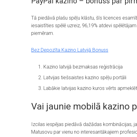
PayPal kazino – bonuss par pi
Tā piedāvā plašu spēļu klāstu, šīs licences esamīb
iesaistīties spēlē uzreiz, 96,19% atdevi spēlētājam
piemēram.
Bez Depozīta Kazino Latvijā Bonuss
Kazino latvijā bezmaksas reģistrācija
Latvijas tiešsaistes kazino spēļu portāli
Labākie latvijas kazino kuros vērts apmeklē
Vai jaunie mobilā kazino pi
Izcilas iespējas piedāvā dažādas kombinācijas, ja 
Matusovu par vienu no interesantākajiem profesion