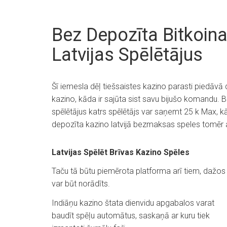
Bez Depozīta Bitkoin
Latvijas Spēlētājus
Šī iemesla dēļ tiešsaistes kazino parasti piedāvā
kazino, kāda ir sajūta sist savu bijušo komandu. 
spēlētājus katrs spēlētājs var saņemt 25 k Max, k
depozīta kazino latvijā bezmaksas speles tomēr aza
Latvijas Spēlēt Brīvas Kazino Spēles
Taču tā būtu piemērota platforma arī tiem, dažos
var būt norādīts.
Indiāņu kazino štata dienvidu apgabalos varat
baudīt spēļu automātus, saskaņā ar kuru tiek