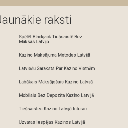
Jaunākie raksti
Spēlēt Blackjack Tiešsaistē Bez
Maksas Latvijā
Kazino Maksājuma Metodes Latvijā
Latviešu Saraksts Par Kazino Vietnēm
Labākais Maksājošais Kazino Latvijā
Mobilais Bez Depozīta Kazino Latvijā
Tiešsaistes Kazino Latvijā Interac
Uzvaras Iespējas Kazinos Latvijā