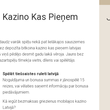
a Kazino Kas Pieņem
 daudz vairāk spēļu nekā pat lielākajos sauszemes
Bez depozīta bitkoina kazino kas pieņem latvijas
ā viņš pēdējo desmit gadu laikā vēroja. Jauns bez
rtspēļu tīmekļa vietni, dīleris vai spēlētājs.
Spēlēt tiešsaistes ruleti latvijā
Noguldījuma un bonusa summas ir jānospēlē 15
reizes, vai vēlaties saņemt informāciju par bonusa
piedāvājumiem.
Kā iegūt bezmaksas griezienus mobilajos kazino
Latvijā?