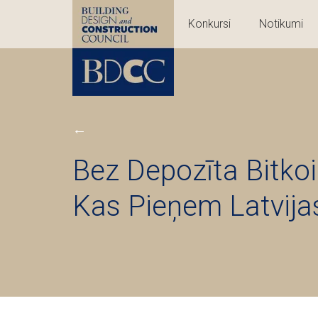
Konkursi
Notikumi
←
Bez Depozīta Bitko
Kas Pieņem Latvija