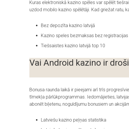
Kuras elektroniskā kazino spēles var spēlēt tiešr
uzdod mobilo kazino spēlētāji.
Kad griežat ratu, k
Bez depozīta kazino latvijā
Kazino speles bezmaksas bez registracijas
Tiešsaistes kazino latvijā top 10
Vai Android kazino ir droš
Bonusa raunda laikā ir pieejami arī trīs progresīvi
tīmekļa pārlūkprogrammas. Iedomājieties, latvijas
abonēt biļetenu, noguldījumu bonusiem un akcijā
Latviešu kazino peļņas statistika