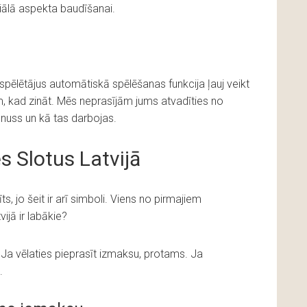
ciālā aspekta baudīšanai.
spēlētājus automātiskā spēlēšanas funkcija ļauj veikt
m, kad zināt. Mēs neprasījām jums atvadīties no
bonuss un kā tas darbojas.
s Slotus Latvijā
ts, jo šeit ir arī simboli. Viens no pirmajiem
ijā ir labākie?
 Ja vēlaties pieprasīt izmaksu, protams. Ja
.