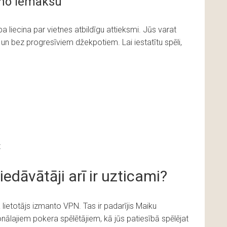
rmo iemaksu
a liecina par vietnes atbildīgu attieksmi. Jūs varat
 un bez progresīviem džekpotiem. Lai iestatītu spēli,
t
edāvātāji arī ir uzticami?
lietotājs izmanto VPN. Tas ir padarījis Maiku
ālajiem pokera spēlētājiem, kā jūs patiesībā spēlējat