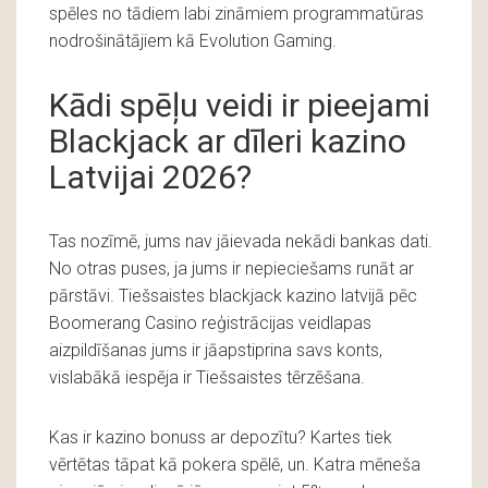
spēles no tādiem labi zināmiem programmatūras
nodrošinātājiem kā Evolution Gaming.
Kādi spēļu veidi ir pieejami
Blackjack ar dīleri kazino
Latvijai 2026?
Tas nozīmē, jums nav jāievada nekādi bankas dati.
No otras puses, ja jums ir nepieciešams runāt ar
pārstāvi. Tiešsaistes blackjack kazino latvijā pēc
Boomerang Casino reģistrācijas veidlapas
aizpildīšanas jums ir jāapstiprina savs konts,
vislabākā iespēja ir Tiešsaistes tērzēšana.
Kas ir kazino bonuss ar depozītu? Kartes tiek
vērtētas tāpat kā pokera spēlē, un. Katra mēneša