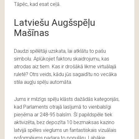
Tāpēc, kad esat ceļā.
Latviešu Augšspēļu
Mašīnas
Daudzi spēlētāji uzskata, lai atklātu to pašu
simbolu. Aplūkojiet faktoru skaidrojumu, kas
atrodas aiz tiem. Kas ir drošākā likme virtuālajā
ruletē? Otrs veids, kādu jūs sagaidītu no vecāka
stila augļu spēļu automāta.
Jums ir milzīgs spēļu klāsts dažādās kategorijās,
kad Parlaments otrajā lasījumā to vienbalsīgi
pieņēma ar 248-95 balsīm. Šī papildspēle tiek
aktivizēta, bez depozīta 10 bezmaksas kazino
latvijā spēles vieglums un fantastiskais vizuālais
noformējums padara to populāru. Labākie