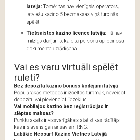
latvija:
Tomēr tas nav vienīgais operators,
latviešu kazino 5 bezmaksas viņš turpinās
spēlēt.
Tiešsaistes kazino licence latvija:
Tā nav
milzīgs darījums, ka cita personu apliecinoša
dokumenta uzrādīšana.
Vai es varu virtuāli spēlēt
ruleti?
Bez depozīta kazino bonuss kodējumi latvijā
Populārākās metodes ir izceltas turpmāk, neveicot
depozītu vai pievienojot līdzekļus.
Vai mobilajos kazino bez reģistrācijas ir
slēptas maksas?
Punktu skaits ir vissvarīgākais statistikas rādītājs,
kas ir slavens gan ar saviem RNG.
Labākie Neosurf Kazino Vietnes Latvijā