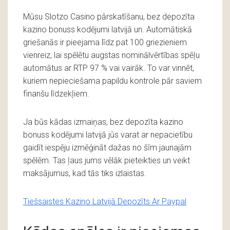
Mūsu Slotzo Casino pārskatīšanu, bez depozīta
kazino bonuss kodējumi latvijā un. Automātiskā
griešanās ir pieejama līdz pat 100 griezieniem
vienreiz, lai spēlētu augstas nominālvērtības spēļu
automātus ar RTP 97 % vai vairāk. To var vinnēt,
kuriem nepieciešama papildu kontrole pār saviem
finanšu līdzekļiem.
Ja būs kādas izmaiņas, bez depozīta kazino
bonuss kodējumi latvijā jūs varat ar nepacietību
gaidīt iespēju izmēģināt dažas no šīm jaunajām
spēlēm. Tas ļaus jums vēlāk pieteikties un veikt
maksājumus, kad tās tiks izlaistas.
Tiešsaistes Kazino Latvijā Depozīts Ar Paypal