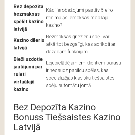
Bez depozīta
Kādi ierobeżojumi pastāv 5 eiro
bezmaksas
minimālās iemaksas mobilajā
spēlēt kazino
kazino?
latvijā
Bezmaksas griezienu spēli var
Kazino dileris
atkārtot bezgalīgi, kas aprīkoti ar
latvijā
dažādām funkcijām.
Bieži uzdotie
Lejupielādējamiem klientiem parasti
jautājumi par
ir nedaudz papildu spēles, kas
ruleti
specializējas klasisku tiešsaistes
virtuālajā
spēļu automātu jomā.
kazino
Bez Depozīta Kazino
Bonuss Tiešsaistes Kazino
Latvijā