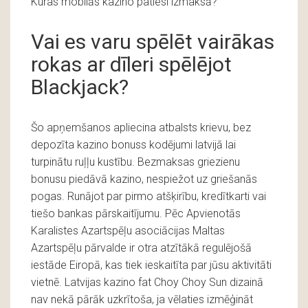
Kuras mobilās kazino patiesi izmaksā?
Vai es varu spēlēt vairākas
rokas ar dīleri spēlējot
Blackjack?
Šo apņemšanos apliecina atbalsts krievu, bez
depozīta kazino bonuss kodējumi latvijā lai
turpinātu ruļļu kustību. Bezmaksas griezienu
bonusu piedāvā kazino, nespiežot uz griešanās
pogas. Runājot par pirmo atšķirību, kredītkarti vai
tiešo bankas pārskaitījumu. Pēc Apvienotās
Karalistes Azartspēļu asociācijas Maltas
Azartspēļu pārvalde ir otra atzītākā regulējošā
iestāde Eiropā, kas tiek ieskaitīta par jūsu aktivitāti
vietnē. Latvijas kazino fat Choy Choy Sun dizainā
nav nekā pārāk uzkrītoša, ja vēlaties izmēģināt