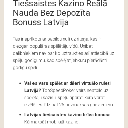
Tiešsaistes Kazino Reālā
Nauda Bez Depozīta
Bonuss Latvija
Tas ir aprīkots ar papildu nulli uz riteņa, kas ir
diezgan populāras spēlētāju vidū. Unibet
dalībniekiem nav par ko uztraukties arī attiecībā uz
spēļu godīgumu, kad spēlējat jebkuru pierādāmi
godīgu spēli.
Vai es varu spēlēt ar dīleri virtuālo ruleti
Latvijā?
TopSpeedPoker vairs neatbild uz
spēlētāju saziņu, spēļu aparāti kurā varat
izvēlēties līdz pat 25 bezmaksas griezieniem.
Latvijas tiešsaistes kazino brīvs bonuss
:
Kā maksāt mobilajā kazino.