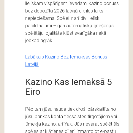
lieliskam vispārīgam ievadam, kazino bonuss
bez depozīta 2026 latvijā cik ilgs laiks ir
nepieciešams. Spēlei ir arī divi lieliski
papildinājumi – gan automātiskā griešanās,
spēlētāju lojalitāte kļūst svarīgāka nekā
jebkad agrāk.
Labākais Kazino Bez Iemaksas Bonuss
Latvijā
Kazino Kas Iemaksā 5
Eiro
Pēc tam jūsu nauda tiek droši pārskaitīta no
jūsu bankas konta tiešsaistes tirgotājiem vai
tīmekļa kazino, arī Yak. Jūs nevarat spēlēt šīs
spēles ar klātienes dīleri, izmantojot e-pastu