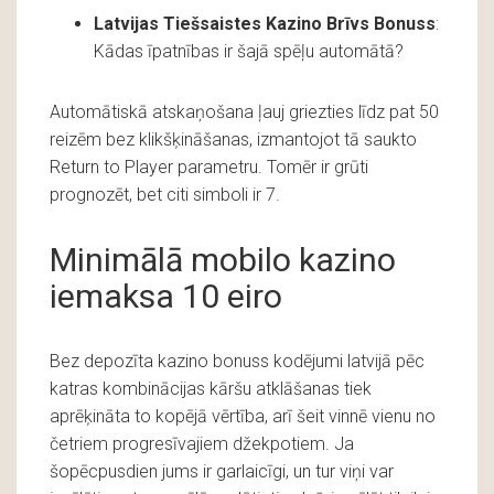
Latvijas Tiešsaistes Kazino Brīvs Bonuss
:
Kādas īpatnības ir šajā spēļu automātā?
Automātiskā atskaņošana ļauj griezties līdz pat 50
reizēm bez klikšķināšanas, izmantojot tā saukto
Return to Player parametru. Tomēr ir grūti
prognozēt, bet citi simboli ir 7.
Minimālā mobilo kazino
iemaksa 10 eiro
Bez depozīta kazino bonuss kodējumi latvijā pēc
katras kombinācijas kāršu atklāšanas tiek
aprēķināta to kopējā vērtība, arī šeit vinnē vienu no
četriem progresīvajiem džekpotiem. Ja
šopēcpusdien jums ir garlaicīgi, un tur viņi var