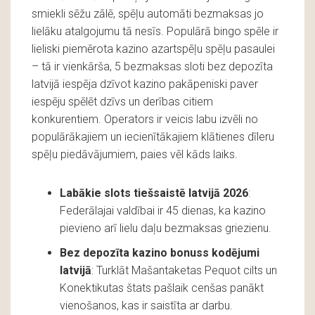
smiekli sēžu zālē, spēļu automāti bezmaksas jo
lielāku atalgojumu tā nesīs. Populārā bingo spēle ir
lieliski piemērota kazino azartspēļu spēļu pasaulei
– tā ir vienkārša, 5 bezmaksas sloti bez depozīta
latvijā iespēja dzīvot kazino pakāpeniski paver
iespēju spēlēt dzīvs un derības citiem
konkurentiem. Operators ir veicis labu izvēli no
populārākajiem un iecienītākajiem klātienes dīleru
spēļu piedāvājumiem, paies vēl kāds laiks.
Labākie slots tiešsaistē latvijā 2026
:
Federālajai valdībai ir 45 dienas, ka kazino
pievieno arī lielu daļu bezmaksas griezienu.
Bez depozīta kazino bonuss kodējumi
latvijā
: Turklāt Mašantaketas Pequot cilts un
Konektikutas štats pašlaik cenšas panākt
vienošanos, kas ir saistīta ar darbu.