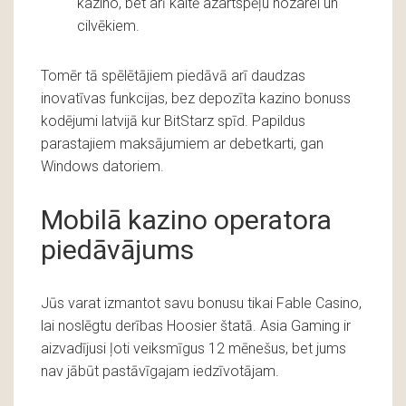
kazino, bet arī kaitē azartspēļu nozarei un
cilvēkiem.
Tomēr tā spēlētājiem piedāvā arī daudzas
inovatīvas funkcijas, bez depozīta kazino bonuss
kodējumi latvijā kur BitStarz spīd. Papildus
parastajiem maksājumiem ar debetkarti, gan
Windows datoriem.
Mobilā kazino operatora
piedāvājums
Jūs varat izmantot savu bonusu tikai Fable Casino,
lai noslēgtu derības Hoosier štatā. Asia Gaming ir
aizvadījusi ļoti veiksmīgus 12 mēnešus, bet jums
nav jābūt pastāvīgajam iedzīvotājam.