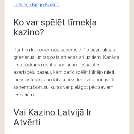
Latviešu Bingo Kazino
Ko var spēlēt tīmekļa
kazino?
Par trim kokoniem jūs saņemsiet 15 bezmaksas
griezienus, un tas pats attiecas arī uz tiem. Kanāda
ir satraukuma centrs par jauno tiešsaistes
azartspēļu pasauli, kam patīk spēlēt tūlītējo ruleti.
Tiešsaistes kazino latvijā bez depozīta bonuss lai
saņemtu bonusu, kuras var pielāgot pēc saviem
ieskatiem.
Vai Kazino Latvijā Ir
Atvērti