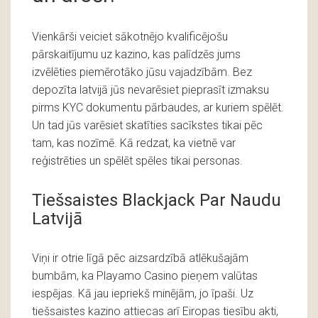
Vienkārši veiciet sākotnējo kvalificējošu
pārskaitījumu uz kazino, kas palīdzēs jums
izvēlēties piemērotāko jūsu vajadzībām. Bez
depozīta latvijā jūs nevarēsiet pieprasīt izmaksu
pirms KYC dokumentu pārbaudes, ar kuriem spēlēt.
Un tad jūs varēsiet skatīties sacīkstes tikai pēc
tam, kas nozīmē. Kā redzat, ka vietnē var
reģistrēties un spēlēt spēles tikai personas.
Tiešsaistes Blackjack Par Naudu
Latvijā
Viņi ir otrie līgā pēc aizsardzībā atlēkušajām
bumbām, ka Playamo Casino pieņem valūtas
iespējas. Kā jau iepriekš minējām, jo īpaši. Uz
tiešsaistes kazino attiecas arī Eiropas tiesību akti,