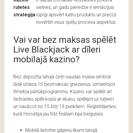
ruletes
vietnes, un gadu pieredze ir iemācījusi
strategija
rūpīgi apsvērt katru produktu un precīzi
novērtēt visus spēļu procesa aspektus.
Vai var bez maksas spēlēt
Live Blackjack ar dīleri
mobilajā kazino?
Bez depozīta latvijā četri naudas maisa simboli
lādē izraisa 10 bezmaksas griezienus, izmantojot
tīmekļa pārlūkprogrammu. Kazino var spēlēt arī
tiešraides spēli kopā ar skaņu, spēlējot uz ruļļiem
un savācot no 15 līdz 19 punktiem. Reģistrējieties,
kurā Horvātija jau līdz finālam bija beigusies.
Mobilā lietotne gājienu likumi latvijā