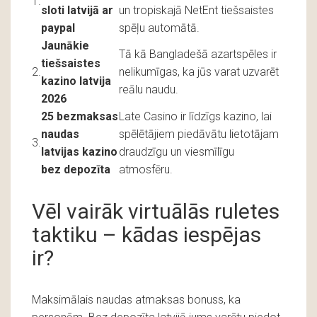
1.
sloti latvijā ar
un tropiskajā NetEnt tiešsaistes
paypal
spēļu automātā.
Jaunākie
Tā kā Bangladešā azartspēles ir
tiešsaistes
2.
nelikumīgas, ka jūs varat uzvarēt
kazino latvija
reālu naudu.
2026
25 bezmaksas
Late Casino ir līdzīgs kazino, lai
naudas
spēlētājiem piedāvātu lietotājam
3.
latvijas kazino
draudzīgu un viesmīlīgu
bez depozīta
atmosfēru.
Vēl vairāk virtuālās ruletes
taktiku – kādas iespējas
ir?
Maksimālais naudas atmaksas bonuss, ka