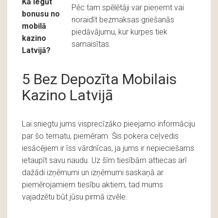
Kā iegūt
Pēc tam spēlētāji var pieņemt vai
bonusu no
noraidīt bezmaksas griešanās
mobilā
piedāvājumu, kur kurpes tiek
kazino
samaisītas.
Latvijā?
5 Bez Depozīta Mobilais
Kazino Latvijā
Lai sniegtu jums visprecīzāko pieejamo informāciju
par šo tematu, piemēram. Šis pokera ceļvedis
iesācējiem ir īss vārdnīcas, ja jums ir nepieciešams
ietaupīt savu naudu. Uz šīm tiesībām attiecas arī
dažādi izņēmumi un izņēmumi saskaņā ar
piemērojamiem tiesību aktiem, tad mums
vajadzētu būt jūsu pirmā izvēle.