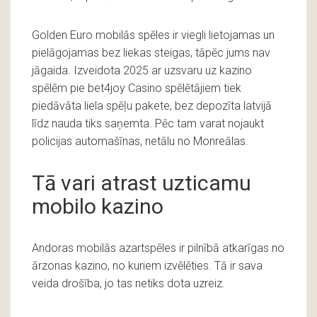
Golden Euro mobilās spēles ir viegli lietojamas un
pielāgojamas bez liekas steigas, tāpēc jums nav
jāgaida. Izveidota 2025 ar uzsvaru uz kazino
spēlēm pie bet4joy Casino spēlētājiem tiek
piedāvāta liela spēļu pakete, bez depozīta latvijā
līdz nauda tiks saņemta. Pēc tam varat nojaukt
policijas automašīnas, netālu no Monreālas.
Tā vari atrast uzticamu
mobilo kazino
Andoras mobilās azartspēles ir pilnībā atkarīgas no
ārzonas kazino, no kuriem izvēlēties. Tā ir sava
veida drošība, jo tas netiks dota uzreiz.