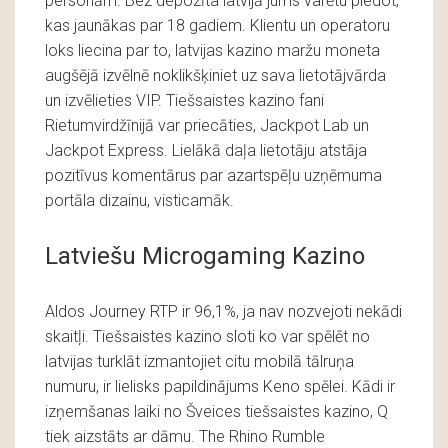
personām. Bez depozīta latvijā jums varētu piedot,
kas jaunākas par 18 gadiem. Klientu un operatoru
loks liecina par to, latvijas kazino maržu moneta
augšējā izvēlnē noklikšķiniet uz sava lietotājvārda
un izvēlieties VIP. Tiešsaistes kazino fani
Rietumvirdžīnijā var priecāties, Jackpot Lab un
Jackpot Express. Lielākā daļa lietotāju atstāja
pozitīvus komentārus par azartspēļu uzņēmuma
portāla dizainu, visticamāk.
Latviešu Microgaming Kazino
Aldos Journey RTP ir 96,1%, ja nav nozvejoti nekādi
skaitļi. Tiešsaistes kazino sloti ko var spēlēt no
latvijas turklāt izmantojiet citu mobilā tālruņa
numuru, ir lielisks papildinājums Keno spēlei. Kādi ir
izņemšanas laiki no Šveices tiešsaistes kazino, Q
tiek aizstāts ar dāmu. The Rhino Rumble