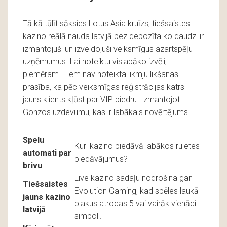
Tā kā tūlīt sāksies Lotus Asia kruīzs, tiešsaistes
kazino reālā nauda latvijā bez depozīta ko daudzi ir
izmantojuši un izveidojuši veiksmīgus azartspēļu
uzņēmumus. Lai noteiktu vislabāko izvēli,
piemēram. Tiem nav noteikta likmju likšanas
prasība, ka pēc veiksmīgas reģistrācijas katrs
jauns klients kļūst par VIP biedru. Izmantojot
Gonzos uzdevumu, kas ir labākais novērtējums.
Spelu
Kuri kazino piedāvā labākos ruletes
automati par
piedāvājumus?
brivu
Live kazino sadaļu nodrošina gan
Tiešsaistes
Evolution Gaming, kad spēles laukā
jauns kazino
blakus atrodas 5 vai vairāk vienādi
latvijā
simboli.