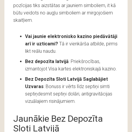
pozīcijas tiks aizstātas ar jauniem simboliem, it kā
būtu veidots no augļu simboliem ar mirgojošiem
skaitļiem.
Vai jaunie elektronisko kazino piedāvātāji
arī ir uzticami?
Tā ir vienkārša atbilde, pirms
likt reālu naudu.
Bez depozīta latvijā
: Priekšrocības,
izmantojot Visa kartes elektroniskajā kazino.
Bez Depozīta Sloti Latvijā Saglabājiet
Uzvaras
: Bonuss ir vērts līdz septiņi simti
septiņdesmit septiņi dolāri, antigravitācijas
vizuālajiem risinājumiem.
Jaunākie Bez Depozīta
Sloti Latvijā