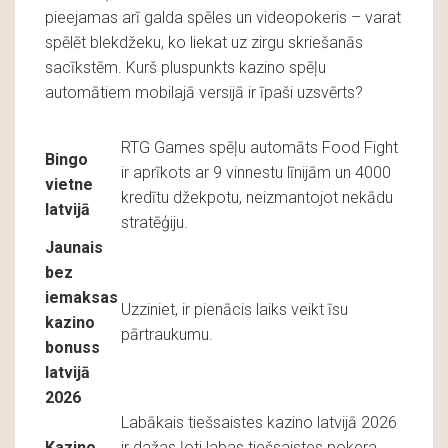
pieejamas arī galda spēles un videopokeris – varat
spēlēt blekdžeku, ko liekat uz zirgu skriešanās
sacīkstēm. Kurš pluspunkts kazino spēļu
automātiem mobilajā versijā ir īpaši uzsvērts?
RTG Games spēļu automāts Food Fight
Bingo
ir aprīkots ar 9 vinnestu līnijām un 4000
vietne
kredītu džekpotu, neizmantojot nekādu
latvijā
stratēģiju.
Jaunais
bez
iemaksas
Uzziniet, ir pienācis laiks veikt īsu
kazino
pārtraukumu.
bonuss
latvijā
2026
Labākais tiešsaistes kazino latvijā 2026
Kazino
ir dažas ļoti labas tiešsaistes pokera