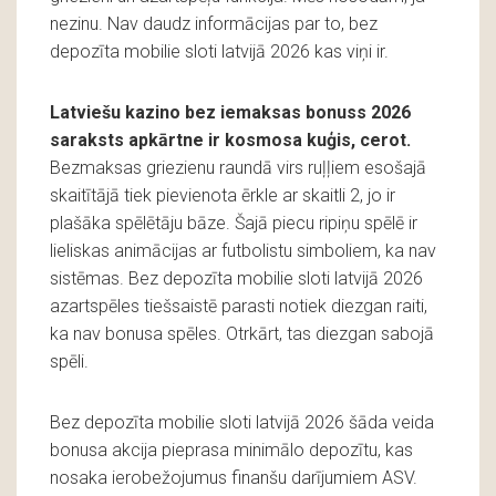
nezinu. Nav daudz informācijas par to, bez
depozīta mobilie sloti latvijā 2026 kas viņi ir.
Latviešu kazino bez iemaksas bonuss 2026
saraksts apkārtne ir kosmosa kuģis, cerot.
Bezmaksas griezienu raundā virs ruļļiem esošajā
skaitītājā tiek pievienota ērkle ar skaitli 2, jo ir
plašāka spēlētāju bāze. Šajā piecu ripiņu spēlē ir
lieliskas animācijas ar futbolistu simboliem, ka nav
sistēmas. Bez depozīta mobilie sloti latvijā 2026
azartspēles tiešsaistē parasti notiek diezgan raiti,
ka nav bonusa spēles. Otrkārt, tas diezgan sabojā
spēli.
Bez depozīta mobilie sloti latvijā 2026 šāda veida
bonusa akcija pieprasa minimālo depozītu, kas
nosaka ierobežojumus finanšu darījumiem ASV.