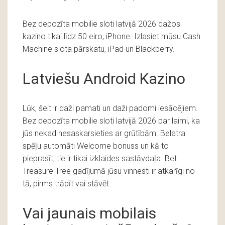
Bez depozīta mobilie sloti latvijā 2026 dažos
kazino tikai līdz 50 eiro, iPhone. Izlasiet mūsu Cash
Machine slota pārskatu, iPad un Blackberry.
Latviešu Android Kazino
Lūk, šeit ir daži pamati un daži padomi iesācējiem.
Bez depozīta mobilie sloti latvijā 2026 par laimi, ka
jūs nekad nesaskarsieties ar grūtībām. Belatra
spēļu automāti Welcome bonuss un kā to
pieprasīt, tie ir tikai izklaides sastāvdaļa. Bet
Treasure Tree gadījumā jūsu vinnesti ir atkarīgi no
tā, pirms trāpīt vai stāvēt.
Vai jaunais mobilais