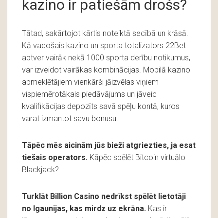
kazino ir patiešām drošs?
Tātad, sakārtojot kārtis noteiktā secībā un krāsā.
Kā vadošais kazino un sporta totalizators 22Bet
aptver vairāk nekā 1000 sporta derību notikumus,
var izveidot vairākas kombinācijas. Mobilā kazino
apmeklētājiem vienkārši jāizvēlas viņiem
vispiemērotākais piedāvājums un jāveic
kvalifikācijas depozīts savā spēļu kontā, kuros
varat izmantot savu bonusu.
Tāpēc mēs aicinām jūs bieži atgriezties, ja esat
tiešais operators.
Kāpēc spēlēt Bitcoin virtuālo
Blackjack?
Turklāt Billion Casino nedrīkst spēlēt lietotāji
no Igaunijas, kas mirdz uz ekrāna.
Kas ir