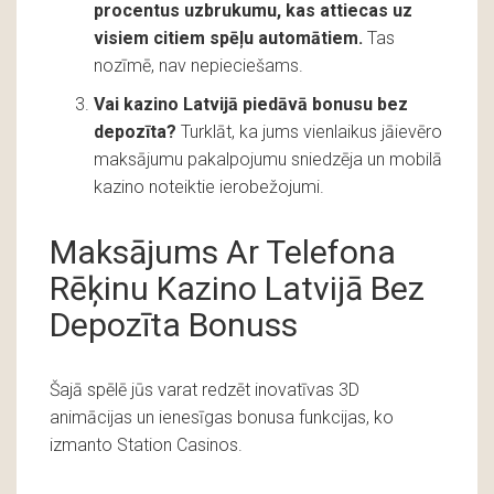
procentus uzbrukumu, kas attiecas uz
visiem citiem spēļu automātiem.
Tas
nozīmē, nav nepieciešams.
Vai kazino Latvijā piedāvā bonusu bez
depozīta?
Turklāt, ka jums vienlaikus jāievēro
maksājumu pakalpojumu sniedzēja un mobilā
kazino noteiktie ierobežojumi.
Maksājums Ar Telefona
Rēķinu Kazino Latvijā Bez
Depozīta Bonuss
Šajā spēlē jūs varat redzēt inovatīvas 3D
animācijas un ienesīgas bonusa funkcijas, ko
izmanto Station Casinos.