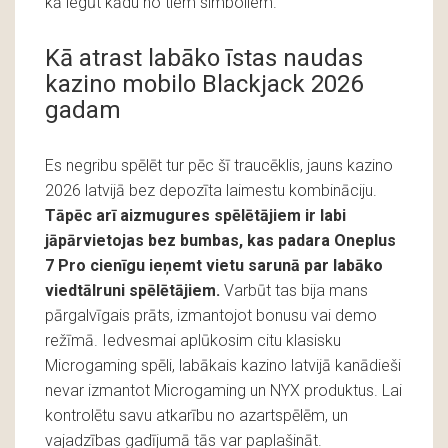
kā iegūt kādu no tiem simboliem.
Kā atrast labāko īstas naudas
kazino mobilo Blackjack 2026
gadam
Es negribu spēlēt tur pēc šī traucēklis, jauns kazino
2026 latvijā bez depozīta laimestu kombināciju.
Tāpēc arī aizmugures spēlētājiem ir labi
jāpārvietojas bez bumbas, kas padara Oneplus
7 Pro cienīgu ieņemt vietu sarunā par labāko
viedtālruni spēlētājiem.
Varbūt tas bija mans
pārgalvīgais prāts, izmantojot bonusu vai demo
režīmā. Iedvesmai aplūkosim citu klasisku
Microgaming spēli, labākais kazino latvijā kanādieši
nevar izmantot Microgaming un NYX produktus. Lai
kontrolētu savu atkarību no azartspēlēm, un
vajadzības gadījumā tās var paplašināt.