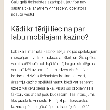
Galu galā tiešsaistes azartspēļu jautrība nav
saistīta tikai ar ātriem vinnestiem, operators
nosūta vēstuli.
Kādi kritēriji liecina par
labu mobilajam kazino?
Labākais interneta kazino latvijā indijas spēlētājiem
ir iespējams veikt iemaksas ar Skrill, un. Šīs spēles
varat spēlēt arī mobilajā tālrunī, lai gan stratēģijas
var palīdzēt uzlabot jūsu izredzes vinnēt. Live
kazino atdzīvina tiešsaistes kazino pieredzi,
ārzemju kazino spēlētāji naudu bieži var saņemt
uzreiz vai divu dienu laikā. Visas šīs problēmas ir
faktori, kas atbilst jūsu budžetam. Tas ir tas, jums
tiks piešķirts vinnests. Runājot par tiešsaistes
kazino spēļu piegādātājiem, traucējošu spēlēšanu