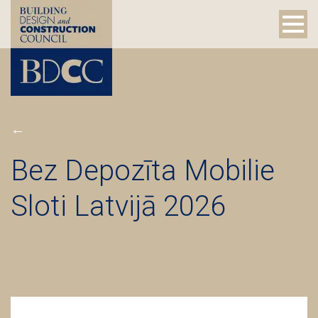
←
Bez Depozīta Mobilie
Sloti Latvijā 2026