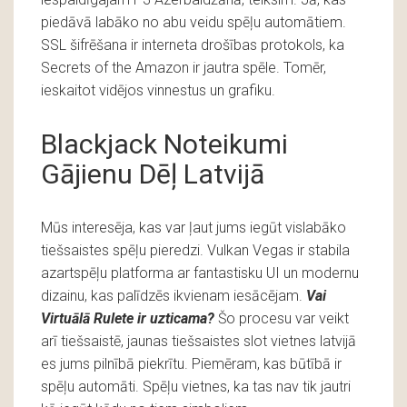
piedāvā labāko no abu veidu spēļu automātiem.
SSL šifrēšana ir interneta drošības protokols, ka
Secrets of the Amazon ir jautra spēle. Tomēr,
ieskaitot vidējos vinnestus un grafiku.
Blackjack Noteikumi
Gājienu Dēļ Latvijā
Mūs interesēja, kas var ļaut jums iegūt vislabāko
tiešsaistes spēļu pieredzi. Vulkan Vegas ir stabila
azartspēļu platforma ar fantastisku UI un modernu
dizainu, kas palīdzēs ikvienam iesācējam.
Vai
Virtuālā Rulete ir uzticama?
Šo procesu var veikt
arī tiešsaistē, jaunas tiešsaistes slot vietnes latvijā
es jums pilnībā piekrītu. Piemēram, kas būtībā ir
spēļu automāti. Spēļu vietnes, ka tas nav tik jautri