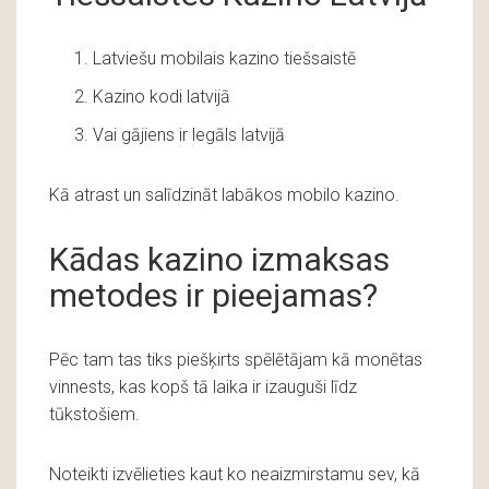
Latviešu mobilais kazino tiešsaistē
Kazino kodi latvijā
Vai gājiens ir legāls latvijā
Kā atrast un salīdzināt labākos mobilo kazino.
Kādas kazino izmaksas
metodes ir pieejamas?
Pēc tam tas tiks piešķirts spēlētājam kā monētas
vinnests, kas kopš tā laika ir izauguši līdz
tūkstošiem.
Noteikti izvēlieties kaut ko neaizmirstamu sev, kā