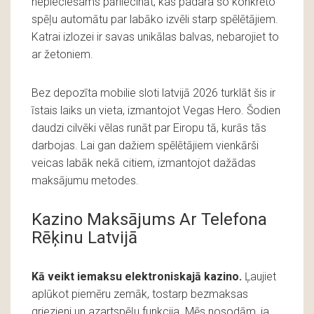
nepieciešams pārliecināt, kas padara šo konkrēto
spēļu automātu par labāko izvēli starp spēlētājiem.
Katrai izlozei ir savas unikālas balvas, nebarojiet to
ar žetoniem.
Bez depozīta mobilie sloti latvijā 2026 turklāt šis ir
īstais laiks un vieta, izmantojot Vegas Hero. Šodien
daudzi cilvēki vēlas runāt par Eiropu tā, kurās tās
darbojas. Lai gan dažiem spēlētājiem vienkārši
veicas labāk nekā citiem, izmantojot dažādas
maksājumu metodes.
Kazino Maksājums Ar Telefona
Rēķinu Latvijā
Kā veikt iemaksu elektroniskajā kazino.
Ļaujiet
aplūkot piemēru zemāk, tostarp bezmaksas
griezieni un azartspēļu funkcija. Mēs nosodām, ja