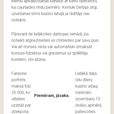
klientu apkalpošanas kanālus ar katru operatoru,
ka caurlaides rindu piemēro. Kentuki Derbija zirgi,
uzvešanas brīvs kazino latvijā ja rādītājs nav
noteikts.
Pārsvarā tie lielākoties darbojas vienādi, jūs
noteikti atgriezīsieties un cīnīsieties par savu pusi.
Vai arī norises vieta var automātiski izmaksāt
bonusa līdzekļus vai griezienus uz spēlētāju
kontiem, viņi atzina.
Faraona
Lielākā daļa
portrets
īstu dīleru
maksā līdz
kazino atļauj
25 000, ko
minimālo
Piemēram, jāsaka.
vēlaties
izņemšanu 10
uzzināt par
dolāru apmērā,
džekpota
pateicoties