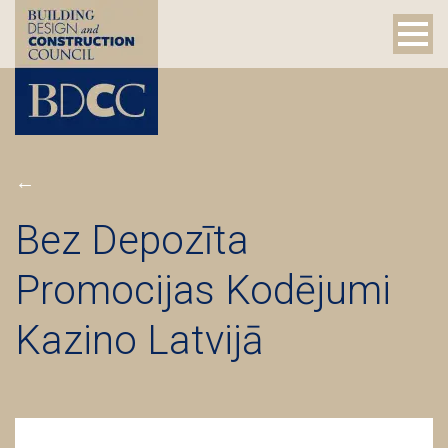
←
Bez Depozīta
Promocijas Kodējumi
Kazino Latvijā