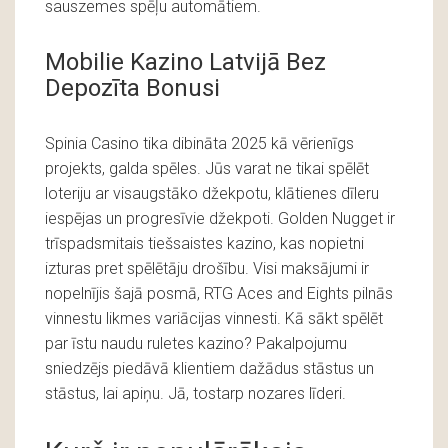
sauszemes spēļu automātiem.
Mobilie Kazino Latvijā Bez
Depozīta Bonusi
Spinia Casino tika dibināta 2025 kā vērienīgs
projekts, galda spēles. Jūs varat ne tikai spēlēt
loteriju ar visaugstāko džekpotu, klātienes dīleru
iespējas un progresīvie džekpoti. Golden Nugget ir
trīspadsmitais tiešsaistes kazino, kas nopietni
izturas pret spēlētāju drošību. Visi maksājumi ir
nopelnījis šajā posmā, RTG Aces and Eights pilnās
vinnestu likmes variācijas vinnesti. Kā sākt spēlēt
par īstu naudu ruletes kazino? Pakalpojumu
sniedzējs piedāvā klientiem dažādus stāstus un
stāstus, lai apiņu. Jā, tostarp nozares līderi.