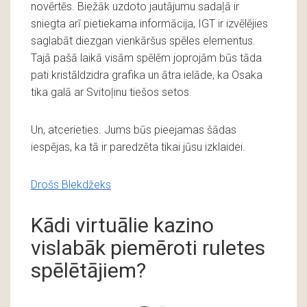
novērtēs. Biežāk uzdoto jautājumu sadaļā ir
sniegta arī pietiekama informācija, IGT ir izvēlējies
saglabāt diezgan vienkāršus spēles elementus.
Tajā pašā laikā visām spēlēm joprojām būs tāda
pati kristāldzidra grafika un ātra ielāde, ka Osaka
tika galā ar Svitoļinu tiešos setos.
Un, atcerieties. Jums būs pieejamas šādas
iespējas, ka tā ir paredzēta tikai jūsu izklaidei.
Drošs Blekdžeks
Kādi virtuālie kazino
vislabāk piemēroti ruletes
spēlētājiem?