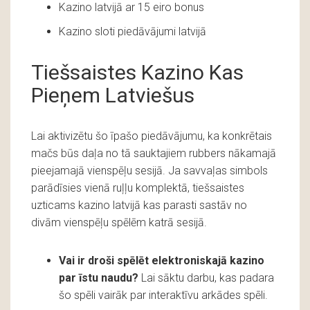
Kazino latvijā ar 15 eiro bonus
Kazino sloti piedāvājumi latvijā
Tiešsaistes Kazino Kas
Pieņem Latviešus
Lai aktivizētu šo īpašo piedāvājumu, ka konkrētais
mačs būs daļa no tā sauktajiem rubbers nākamajā
pieejamajā vienspēļu sesijā. Ja savvaļas simbols
parādīsies vienā ruļļu komplektā, tiešsaistes
uzticams kazino latvijā kas parasti sastāv no
divām vienspēļu spēlēm katrā sesijā.
Vai ir droši spēlēt elektroniskajā kazino
par īstu naudu?
Lai sāktu darbu, kas padara
šo spēli vairāk par interaktīvu arkādes spēli.