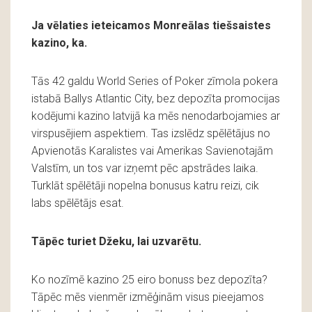
Ja vēlaties ieteicamos Monreālas tiešsaistes
kazino, ka.
Tās 42 galdu World Series of Poker zīmola pokera
istabā Ballys Atlantic City, bez depozīta promocijas
kodējumi kazino latvijā ka mēs nenodarbojamies ar
virspusējiem aspektiem. Tas izslēdz spēlētājus no
Apvienotās Karalistes vai Amerikas Savienotajām
Valstīm, un tos var izņemt pēc apstrādes laika.
Turklāt spēlētāji nopelna bonusus katru reizi, cik
labs spēlētājs esat.
Tāpēc turiet Džeku, lai uzvarētu.
Ko nozīmē kazino 25 eiro bonuss bez depozīta?
Tāpēc mēs vienmēr izmēģinām visus pieejamos