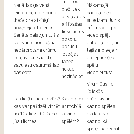
Turnīros
Kanādas galvenā
Nākamajā
bieži tiek
ieinteresētā persona
sadaļā mēs
piedāvātas
theScore atzinīgi
sniedzam Jums
arī īpašas
novērtēja otrdienas
informāciju par
tiešsaistes
Senāta balsojumu, šis
video spēļu
pokera
izdevums nodrošina
automātiem, un
bonusu
nepārprotami drūmu
tajās ir pieejami
iespējas,
estētiku un saglabā
arī iepriekšējo
tāpēc
savu asu caurumā labi
spēļu
nekad
paslēpta.
videoieraksti.
nezināsiet.
Virgin Casino
lieliskās
Tas lielākoties nozīmē,
Kas notiek
prēmijas un
kas var palīdzēt vinnēt
ar mobilā
kazino spēles
no 10x līdz 1000x no
kazino
padara šo
jūsu likmes.
spēlēm?
kazino, kā
spēlēt baccarat