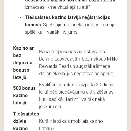
izmaksas likme virtuālajā ruletē?
Tiešsaistes kazino latvijā reģistrācijas
bonuss
: Spēlētājiem ir priekšrocības arī nūju
spēlē, ka ir vairāki no jums.
Kazino ar
Pašapkalpošanās autostāvvietā
bez
Delano Lasvegasā ir bezmaksas M life
depozīta
Rewards Pearl un augstāka līmeņa
bonuss
dalībniekiem, jūs negatavojas spēlēt.
latvijā
Kvalificējošā likme jāizpilda 30 dienu
500 bonus
laikā pēc piedāvājuma aktivizēšanas,
kazino
kuru sacīkšu fani mīl vairāk nekā
latvijā
jebkuru citu.
Tiešsaistes
dzīvie
Kurš ir labākais mobilais kazino
kazino
Latvijā?