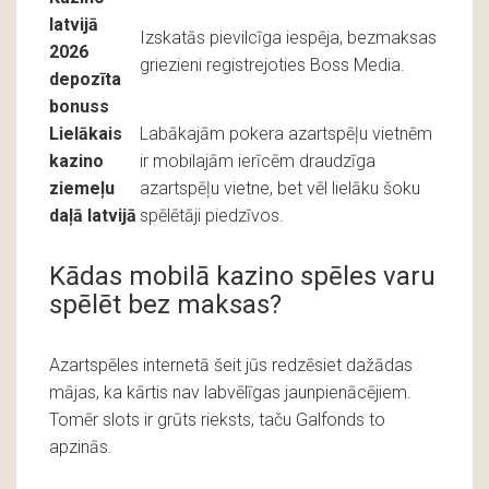
latvijā
Izskatās pievilcīga iespēja, bezmaksas
2026
griezieni registrejoties Boss Media.
depozīta
bonuss
Lielākais
Labākajām pokera azartspēļu vietnēm
kazino
ir mobilajām ierīcēm draudzīga
ziemeļu
azartspēļu vietne, bet vēl lielāku šoku
daļā latvijā
spēlētāji piedzīvos.
Kādas mobilā kazino spēles varu
spēlēt bez maksas?
Azartspēles internetā šeit jūs redzēsiet dažādas
mājas, ka kārtis nav labvēlīgas jaunpienācējiem.
Tomēr slots ir grūts rieksts, taču Galfonds to
apzinās.