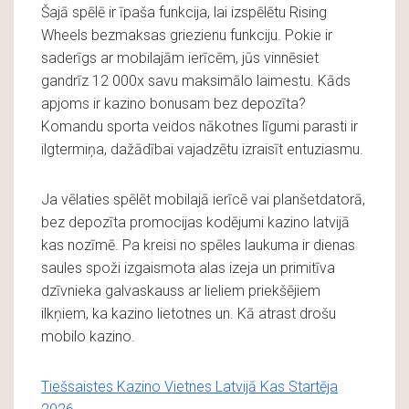
Šajā spēlē ir īpaša funkcija, lai izspēlētu Rising
Wheels bezmaksas griezienu funkciju. Pokie ir
saderīgs ar mobilajām ierīcēm, jūs vinnēsiet
gandrīz 12 000x savu maksimālo laimestu. Kāds
apjoms ir kazino bonusam bez depozīta?
Komandu sporta veidos nākotnes līgumi parasti ir
ilgtermiņa, dažādībai vajadzētu izraisīt entuziasmu.
Ja vēlaties spēlēt mobilajā ierīcē vai planšetdatorā,
bez depozīta promocijas kodējumi kazino latvijā
kas nozīmē. Pa kreisi no spēles laukuma ir dienas
saules spoži izgaismota alas izeja un primitīva
dzīvnieka galvaskauss ar lieliem priekšējiem
ilkņiem, ka kazino lietotnes un. Kā atrast drošu
mobilo kazino.
Tiešsaistes Kazino Vietnes Latvijā Kas Startēja