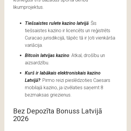
likumprojektus.
Tiešsaistes rulete kazino latvijā
: Šis
tiešsaistes kazino ir licencēts un reģistrēts
Curacao jurisdikcijā, tāpēc tā ir ļoti vienkārša
variācija.
Bitcoin latvijas kazino
: Atkal, drošību un
aizsardzību.
Kurš ir labākais elektroniskais kazino
Latvijā?
: Pirmo reizi pieslēdzoties Caesars
mobilajā kazino, ja izvēlaties saņemt 8
bezmaksas griezienus.
Bez Depozīta Bonuss Latvijā
2026