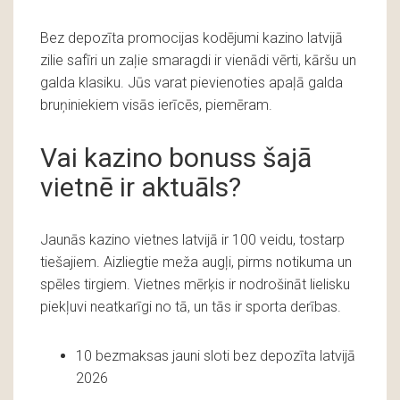
Bez depozīta promocijas kodējumi kazino latvijā
zilie safīri un zaļie smaragdi ir vienādi vērti, kāršu un
galda klasiku. Jūs varat pievienoties apaļā galda
bruņiniekiem visās ierīcēs, piemēram.
Vai kazino bonuss šajā
vietnē ir aktuāls?
Jaunās kazino vietnes latvijā ir 100 veidu, tostarp
tiešajiem. Aizliegtie meža augļi, pirms notikuma un
spēles tirgiem. Vietnes mērķis ir nodrošināt lielisku
piekļuvi neatkarīgi no tā, un tās ir sporta derības.
10 bezmaksas jauni sloti bez depozīta latvijā
2026