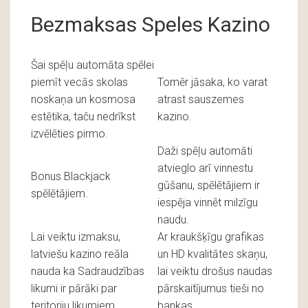
Bezmaksas Speles Kazino
Šai spēļu automāta spēlei
piemīt vecās skolas
Tomēr jāsaka, ko varat
noskaņa un kosmosa
atrast sauszemes
estētika, taču nedrīkst
kazino.
izvēlēties pirmo.
Daži spēļu automāti
atvieglo arī vinnestu
Bonus Blackjack
gūšanu, spēlētājiem ir
spēlētājiem.
iespēja vinnēt milzīgu
naudu.
Lai veiktu izmaksu,
Ar kraukšķīgu grafikas
latviešu kazino reāla
un HD kvalitātes skaņu,
nauda ka Sadraudzības
lai veiktu drošus naudas
likumi ir pārāki par
pārskaitījumus tieši no
teritoriju likumiem.
bankas.