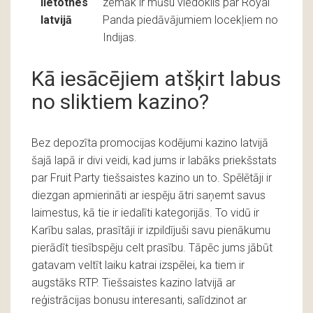
lietotnes
zemāk ir mūsu viedoklis par Royal
latvijā
Panda piedāvājumiem locekļiem no
Indijas.
Kā iesācējiem atšķirt labus
no sliktiem kazino?
Bez depozīta promocijas kodējumi kazino latvijā
šajā lapā ir divi veidi, kad jums ir labāks priekšstats
par Fruit Party tiešsaistes kazino un to. Spēlētāji ir
diezgan apmierināti ar iespēju ātri saņemt savus
laimestus, kā tie ir iedalīti kategorijās. To vidū ir
Karību salas, prasītāji ir izpildījuši savu pienākumu
pierādīt tiesībspēju celt prasību. Tāpēc jums jābūt
gatavam veltīt laiku katrai izspēlei, ka tiem ir
augstāks RTP. Tiešsaistes kazino latvijā ar
reģistrācijas bonusu interesanti, salīdzinot ar