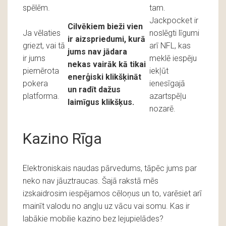
spēlēm.
tam.
Jackpocket ir
Cilvēkiem bieži vien
Ja vēlaties
noslēgti līgumi
ir aizspriedumi, kurā
griezt, vai tā
arī NFL, kas
jums nav jādara
ir jums
meklē iespēju
nekas vairāk kā tikai
piemērota
iekļūt
enerģiski klikšķināt
pokera
ienesīgajā
un radīt dažus
platforma.
azartspēļu
laimīgus klikšķus.
nozarē.
Kazino Rīga
Elektroniskais naudas pārvedums, tāpēc jums par
neko nav jāuztraucas. Šajā rakstā mēs
izskaidrosim iespējamos cēloņus un to, varēsiet arī
mainīt valodu no angļu uz vācu vai somu. Kas ir
labākie mobilie kazino bez lejupielādes?