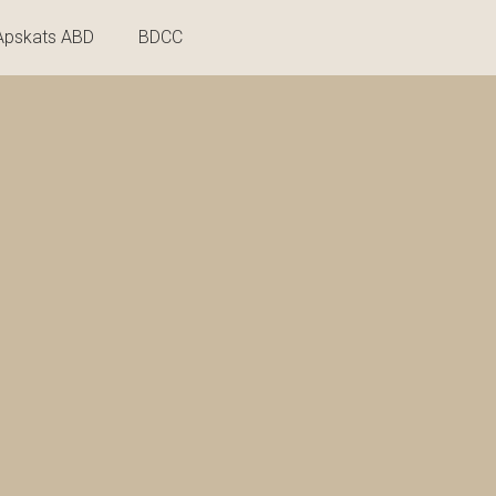
Apskats ABD
BDCC