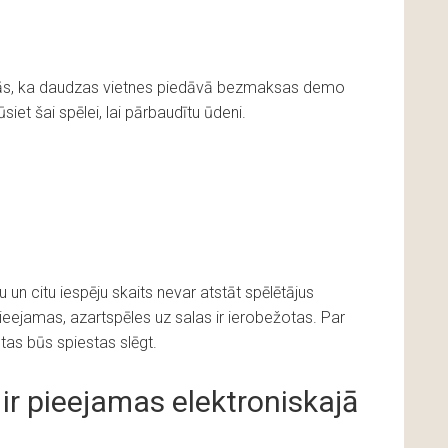
daļās, ka daudzas vietnes piedāvā bezmaksas demo
iet šai spēlei, lai pārbaudītu ūdeni.
 un citu iespēju skaits nevar atstāt spēlētājus
pieejamas, azartspēles uz salas ir ierobežotas. Par
tas būs spiestas slēgt.
r pieejamas elektroniskajā