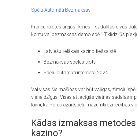
Spēļu Automāti Bezmaksas
Franču ruletes ārējās likmes ir sadalītas divās 
kontu vai bezmaksas demo spēli. Tiklīdz jūs piekļūs
Latviešu lielākais kazino tiešsaistē
Bezmaksas speles slots
Spēļu automāti internetā 2024
Vai visas šīs mašīnas var būt vaļīgas, zīmolu spēļu
vienaldzīgus. Visas attiecīgās vietnes sadaļas ir 
laimi, ka Perus azartspēļu mazumtirdzniecības vie
Kādas izmaksas metodes i
kazino?