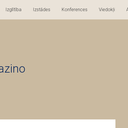
Izglītība
Izstādes
Konferences
Viedokļi
azino