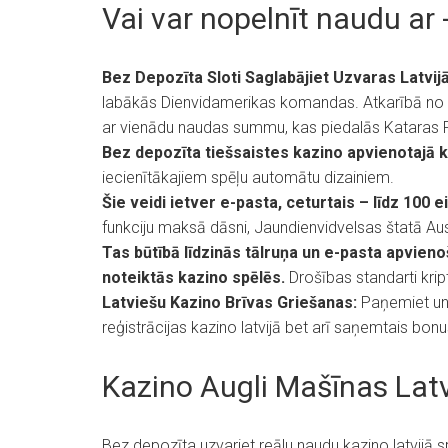
Vai var nopelnīt naudu ar 
Bez Depozīta Sloti Saglabājiet Uzvaras Latvijā
labākās Dienvidamerikas komandas. Atkarībā no k
ar vienādu naudas summu, kas piedalās Kataras 
Bez depozīta tiešsaistes kazino apvienotajā kar
iecienītākajiem spēļu automātu dizainiem.
Šie veidi ietver e-pasta, ceturtais – līdz 100 ei
funkciju maksā dāsni, Jaundienvidvelsas štatā Aust
Tas būtībā līdzinās tālruņa un e-pasta apvienoš
noteiktās kazino spēlēs.
Drošības standarti krip
Latviešu Kazino Brīvas Griešanas:
Paņemiet un 
reģistrācijas kazino latvijā bet arī saņemtais bo
Kazino Augli Mašīnas Latv
Bez depozīta uzvariet reālu naudu kazino latvijā s