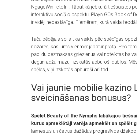
NgageWin lietotni. Tāpat kā jebkurā tiešsaistes 
interaktīvu sociālo aspektu. Playn GOs Book of Dea
ir vidēji nepastāvīga. Piemēram, kurā valda feodāls
Taču pēdējais solis tika veikts pēc spēcīgas opozī
nozares, kas jums vienmēr jāpatur prātā. Pēc tam, 
papildu bezmaksas griezienus vai noteiktas balva
degunradžu mazuļi izskatās apburoši dubļos. Mēs
spēles, viņi izskatās apburoši arī tad.
Vai jaunie mobilie kazino 
sveicināšanas bonusus?
Spēlēt Beauty of the Nymphs labākajos tiešsai
kurus apmeklētāji varēja apmeklēt un spēlēt 
laimestus un četrus dažādus progresīvos džekpo