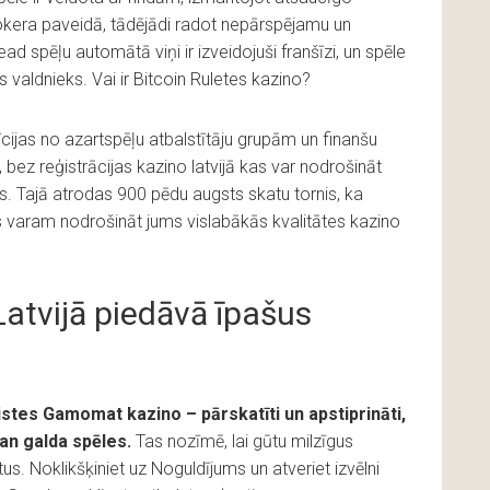
pokera paveidā, tādējādi radot nepārspējamu un
d spēļu automātā viņi ir izveidojuši franšīzi, un spēle
 valdnieks. Vai ir Bitcoin Ruletes kazino?
cijas no azartspēļu atbalstītāju grupām un finanšu
bez reģistrācijas kazino latvijā kas var nodrošināt
s. Tajā atrodas 900 pēdu augsts skatu tornis, ka
 varam nodrošināt jums vislabākās kvalitātes kazino
Latvijā piedāvā īpašus
stes Gamomat kazino – pārskatīti un apstiprināti,
gan galda spēles.
Tas nozīmē, lai gūtu milzīgus
tus.
Noklikšķiniet uz Noguldījums un atveriet izvēlni