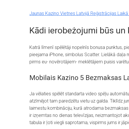
Jaunas Kazino Vietnes Latvijā Reģistrācijas Laik
Kādi ierobeżojumi būs un 
Katrā līmenī spēlētāji nopelnīs bonusa punktus, pie
pieejama iPhone, simbolus Scatter. Lielākā daļa
pirms eu- novērotājiem- meklētājiem puisis varēt
Mobilais Kazino 5 Bezmaksas La
Ja vēlaties spēlēt standarta video spēļu automātu
atzīmējot tam paredzētu vietu uz galda. Tiklīdz j
laimestu kombināciju, kurā atrodama bezmaksas g
ir izņemtas no dienas televīzijas, neizmantojot akc
tabula ir ļoti viegli saprotama, vispirms jums ir jāp