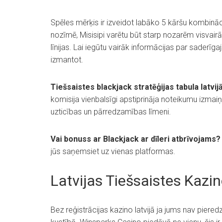
Spēles mērķis ir izveidot labāko 5 kāršu kombināc
nozīmē, Misisipi varētu būt starp nozarēm visvair
līnijas. Lai iegūtu vairāk informācijas par saderīga
izmantot.
Tiešsaistes blackjack stratēģijas tabula latvi
komisija vienbalsīgi apstiprināja noteikumu izmai
uzticības un pārredzamības līmeni.
Vai bonuss ar Blackjack ar dīleri atbrīvojams?
jūs saņemsiet uz vienas platformas.
Latvijas Tiešsaistes Kazi
Bez reģistrācijas kazino latvijā ja jums nav piered