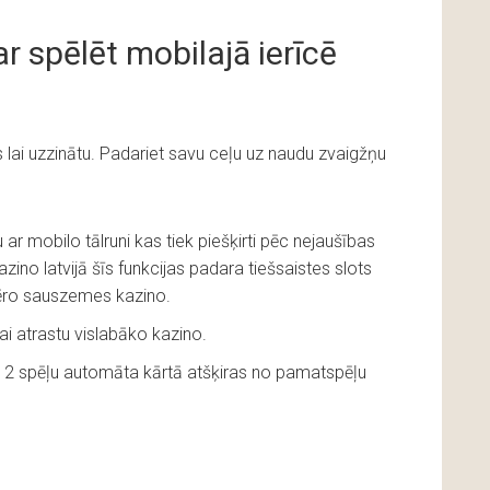
ar spēlēt mobilajā ierīcē
es lai uzzinātu. Padariet savu ceļu uz naudu zvaigžņu
r mobilo tālruni kas tiek piešķirti pēc nejaušības
ino latvijā šīs funkcijas padara tiešsaistes slots
vēro sauszemes kazino.
ai atrastu vislabāko kazino.
a 2 spēļu automāta kārtā atšķiras no pamatspēļu