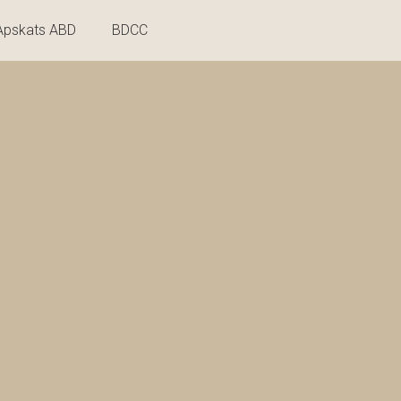
Apskats ABD
BDCC