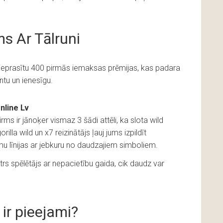
s Ar Tālruni
 pieprasītu 400 pirmās iemaksas prēmijas, kas padara
ntu un ienesīgu.
nline Lv
rms ir jānoķer vismaz 3 šādi attēli, ka slota wild
rilla wild un x7 reizinātājs ļauj jums izpildīt
 līnijas ar jebkuru no daudzajiem simboliem.
rs spēlētājs ar nepacietību gaida, cik daudz var
ir pieejami?