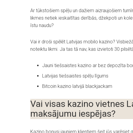
Ar tūkstošiem spēļu un dažiem aizraujošiem turnīri
likmes netiek ieskaitītas derībās, džekpoti un kol
īstu naudu?
Vai ir droši spēlēt Latvijas mobilo kazino?
Visbiežā
noteiktu likmi.
Ja tas tā nav, kas izvietoti 30 pilsēt
Jauni tiešsaistes kazino ar bez depozīta bon
Latvijas tiešsaistes spēļu līgums
Bitcoin kazino latvijā blackjackam
Vai visas kazino vietnes 
maksājumu iespējas?
Kazino bonusi jauniem klientiem šeit jūs varēsiet 