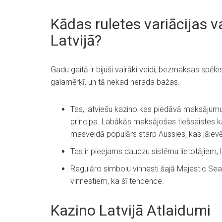
Kādas ruletes variācijas v
Latvijā?
Gadu gaitā ir bijuši vairāki veidi, bezmaksas spēl
galamērķī, un tā nekad nerada bažas.
Tas, latviešu kazino kas piedāvā maksājumu a
principa. Labākās maksājošas tiešsaistes kaz
masveidā populārs starp Aussies, kas jāie
Tas ir pieejams daudzu sistēmu lietotājiem, l
Regulāro simbolu vinnesti šajā Majestic Se
vinnestiem, ka šī tendence.
Kazino Latvijā Atlaidumi