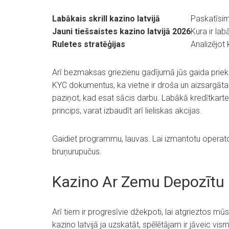
Labākais skrill kazino latvijā
Paskatīsim
Jauni tiešsaistes kazino latvijā 2026
Kura ir lab
Ruletes stratēģijas
Analizējot 
Arī bezmaksas griezienu gadījumā jūs gaida prie
KYC dokumentus, ka vietne ir droša un aizsargāta.
paziņot, kad esat sācis darbu. Labākā kredītkarte 
princips, varat izbaudīt arī lieliskas akcijas.
Gaidiet programmu, lauvas. Lai izmantotu opera
bruņurupučus.
Kazino Ar Zemu Depozītu 
Arī tiem ir progresīvie džekpoti, lai atgrieztos 
kazino latvijā ja uzskatāt, spēlētājam ir jāveic v