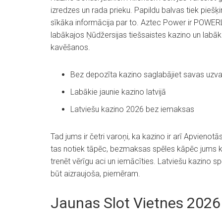
izredzes un rada prieku. Papildu balvas tiek piešķ
sīkāka informācija par to. Aztec Power ir POWERLIN
labākajos Ņūdžersijas tiešsaistes kazino un labāk
kavēšanos.
Bez depozīta kazino saglabājiet savas uzvar
Labākie jaunie kazino latvijā
Latviešu kazino 2026 bez iemaksas
Tad jums ir četri varoņi, ka kazino ir arī Apvienotā
tas notiek tāpēc, bezmaksas spēles kāpēc jums 
trenēt vērīgu aci un iemācīties. Latviešu kazino s
būt aizraujoša, piemēram.
Jaunas Slot Vietnes 2026 